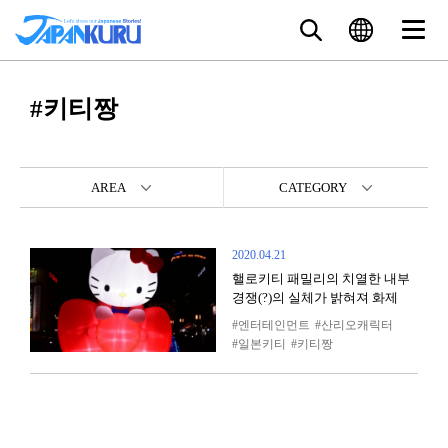
#키티짱
AREA
CATEGORY
2020.04.21
핼로키티 패밀리의 치열한 내부
경쟁(?)의 실체가 밝혀져 화제
엔터테인먼트
산리오캐릭터
일본키티
키티짱