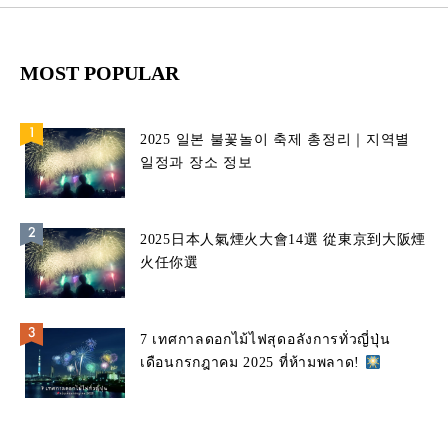
MOST POPULAR
2025 일본 불꽃놀이 축제 총정리｜지역별
일정과 장소 정보
2025日本人氣煙火大會14選 從東京到大阪煙
火任你選
7 เทศกาลดอกไม้ไฟสุดอลังการทั่วญี่ปุ่น
เดือนกรกฎาคม 2025 ที่ห้ามพลาด!