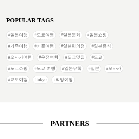
POPULAR TAGS
일본여행
도쿄여행
일본문화
일본쇼핑
가족여행
커플여행
일본편의점
일본음식
오사카여행
우정여행
도쿄맛집
도쿄
도쿄쇼핑
도쿄 여행
일본유학
일본
오사카
교토여행
tokyo
먹방여행
PARTNERS