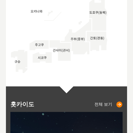
홋카이도
니세코
니키쵸
삿포로
오타루
도호
아
야
후
전체 보기
전체 보기
전체 보기
전체 보기
전체 보기