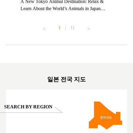
t TeamLab
A New Tokyo Animal Destination: Relax &
Shohei Oh
ng their
Learn About the World’s Animals in Japan
Other Jap
t to
#pr #japankuru #anitouch #anitouchtokyodome
From Kow
o see it for
#capybara #capybaracafe #animalcafe #tokyotrip
#pr #japa
1
|
11
#japantrip #카피바라 #애니터치 #아이와가볼
#kowa #sy
ink in bio)
만한곳 #도쿄여행 #가족여행 #東京旅遊 #東
#preworko
ex #kyoto
京親子景點 #日本動物互動體驗 #水豚泡澡 #
#japan
東京巨蛋城 #เที่ยวญี่ปุ่น2025 #ที่เที่ยว
#오타니쇼
on view of
ครอบครัว #สวนสัตว์ในร่ม #TokyoDomeCity
本旅遊 #運
oto ®
#anitouchtokyodome
ญี่ปุ่น #เ
#ผลิตภัณฑ์
일본 전국 지도
SEARCH BY REGION