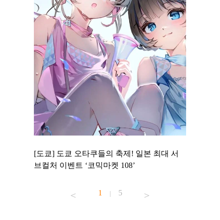
 to
[도쿄] 도쿄 오타쿠들의 축제! 일본 최대 서
[도쿄] 
 맛집 무료
브컬처 이벤트 ‘코믹마켓 108’
에서 즐기
1
5
|