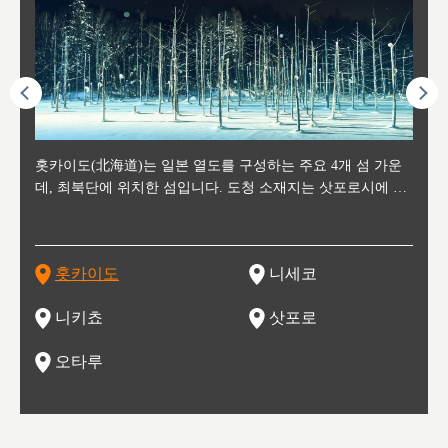
후에 위
홋카이도(北海道)는 일본 열도를 구성하는 주요 4개 섬 가운
신치토세 공항에서 약 2시간 거리의 니세코는, 세계 각지로부
홋카이도의 오타루에서 약 30여분 이동하면 도착하는 이곳은,
홋카이도의 도청 소재지로, 정치와 경제의 중심 도시로, 매년
홋카이도를 대표하는 관광 명소로 예로부터 무역항과 철도를
도호쿠
도호쿠
일본
일본
수수를
데, 최북단에 위치한 섬입니다. 도청 소재지는 삿포로시에 위
터 스키를 즐기기 위해 찾아드는 외국인 관광객들로 붐비는
과수 재배가 활발히 이뤄지는 작은 마을로, 포도와 사과, 체리
2월 오오도리 공원과 스스키노를 중심으로 시내 전역에서 열
통해 번영한 항구도시입니다. 운하를 따라 무역 상품을 보관
현, 
가타현, 후
한 자
리, 
 남쪽
치해 있습니다. 삿포로 맥주로 익히 알려진 삿포로시와 유명
도시로, 일본의 스노우 파우더를 제대로 즐길 수 있는 대형 스
가 생산됩니다. 특히 포도와 와인의 마을로 요이치시와 함께
리는 삿포로 눈 축제는 세계적인 이벤트로 알려져 있습니다.
하던 창고들이 당시의 모집을 간직하며 늘어서 있고, 창고 안
6현을
마츠리 (
부한 자연의 
시대
오키나
스키 리조트와 골프로 유명한 니세코정, 일본 3대 야경의 하
노우 리조트 지역입니다.
니키를 둘러보는 와인 투어리즘도 활성화되어 있는 곳입니다.
맥주와 라멘,양고기와 각종 신선한 해산물과 농산물로 미각과
은 박물관과, 라이브하우스, 수제 맥주 레스토랑과 카페등의
동북 
술)
세워
카마쓰, 오제 국립공원과 쓰루가성 공원, 
는 지
나로 꼽히는 하코다테시, 오타루 운하와 이국적인 풍경이 그
와인을 통해 신선한 지역의 먹거리와 오염되지않은 자연의 매
시각을 만족시켜주는 도시입니다.
레스토랑으로 쓰이고 있습니다.
한민국
신사와
벽한 파
홋카이도
니세코
도
이 가득
림 같은 오타루시가 관광지로 유명합니다.
력을 즐길 수 있는 여행을 즐길 수 있는 곳입니다.
한 
기있는 관광명소로
한 사
관광
네자와
니키쵸
삿포로
오타루