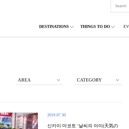
DESTINATIONS
THINGS TO DO
EV
본 전국
음식
도호쿠(동북)
숙박
주부(중부)
엔
카이도
쇼핑
간토(관동)
문화
간사이(관서)
관
AREA
CATEGORY
2019.07.30
신카이 마코토 ‘날씨의 아이(天気の