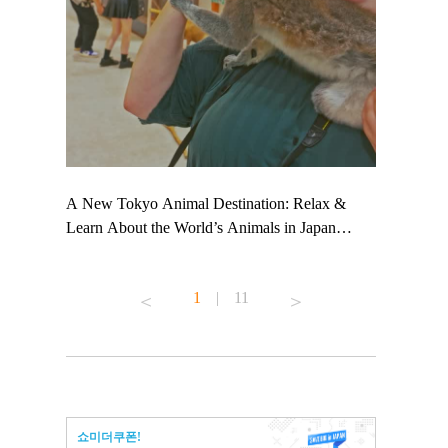
 TeamLab
A New Tokyo Animal Destination: Relax &
Shohei Oht
ng their
Learn About the World’s Animals in Japan
Other Japa
t to
#pr #japankuru #anitouch #anitouchtokyodome
From Kow
 see it for
#capybara #capybaracafe #animalcafe #tokyotrip
#pr #japan
1
|
11
#japantrip #카피바라 #애니터치 #아이와가볼
#kowa #sy
ink in bio)
만한곳 #도쿄여행 #가족여행 #東京旅遊 #東
#preworkou
ex #kyoto
京親子景點 #日本動物互動體驗 #水豚泡澡 #
#japan
東京巨蛋城 #เที่ยวญี่ปุ่น2025 #ที่เที่ยว
#오타니쇼
n view of
ครอบครัว #สวนสัตว์ในร่ม #TokyoDomeCity
本旅遊 #運
to ®
#anitouchtokyodome
ญี่ปุ่น #เ
쇼미더쿠폰!
#ผลิตภัณฑ์