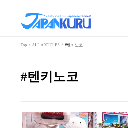
일
Top
/
ALL ARTICLES
/
#텐키노코
홋
#텐키노코