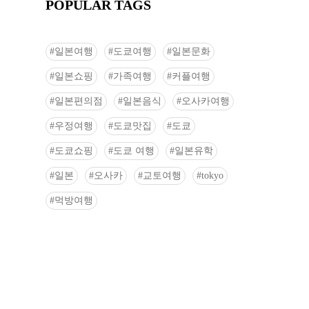
POPULAR TAGS
일본여행
도쿄여행
일본문화
일본쇼핑
가족여행
커플여행
일본편의점
일본음식
오사카여행
우정여행
도쿄맛집
도쿄
도쿄쇼핑
도쿄 여행
일본유학
일본
오사카
교토여행
tokyo
먹방여행