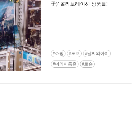
子)’ 콜라보레이션 상품들!
쇼핑
도쿄
날씨의아이
Ready to see TeamLab in Kyoto!? At
너의이름은
로손
Biovortex Kyoto, the collective is taki
acclaimed immersive art and bringing i
Japan's ancient capital. We can't wait to
ourselves this autumn!
>> Find out more at Japankuru.com! (l
#japankuru #teamlab #teamlabbiovort
#kyototrip #japantravel #artnews
Photos courtesy of teamLab, Exhibitio
teamLab Biovortex Kyoto, 2025, Kyo
teamLab, courtesy Pace Gallery