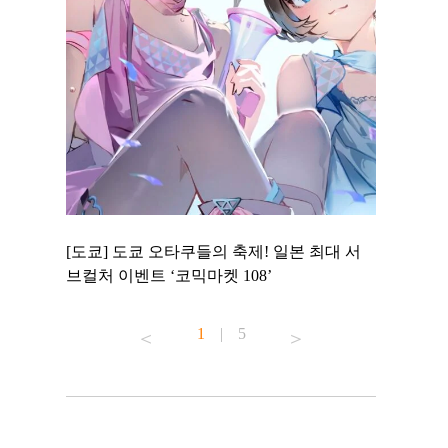
 to
[도쿄] 도쿄 오타쿠들의 축제! 일본 최대 서
[도쿄] 도
 맛집 무료
브컬처 이벤트 ‘코믹마켓 108’
에서 즐기
1
|
5