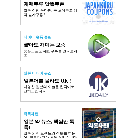
재팬쿠루 알뜰쿠폰
일본 여행 온다면, 꼭 보여주고 혜
택 받자구용 !
네이버 숏폼 클립
쨟아도 재미는 보증
숏폼으로도 재팬쿠루를 만나보셔
요
일본 미디어 뉴스
일본어를 몰라도 OK !
다양한 일본의 오늘을 한국어로
전해드립니다.
약톡재팬
일본 약 뉴스, 핵심만 톡
톡!
일본 의약 트렌드와 정보를 한눈
에! 필요한 것만 톡톡 담았습니다.