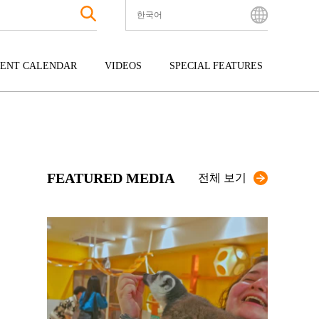
한국어
English
Bahasa Indonesia
ENT CALENDAR
VIDEOS
SPECIAL FEATURES
Français
한국어
터테인먼트
주고쿠
규슈
中文简体
광
시코쿠
오키나와
中文繁體
ไทย
FEATURED MEDIA
Tiếng Việt
전체 보기
日本語