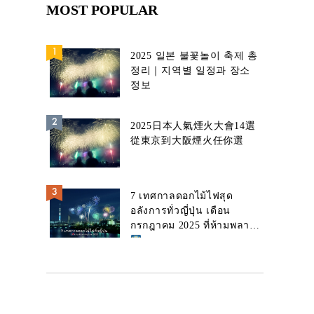
MOST POPULAR
2025 일본 불꽃놀이 축제 총
정리｜지역별 일정과 장소
정보
2025日本人氣煙火大會14選
從東京到大阪煙火任你選
7 เทศกาลดอกไม้ไฟสุด
อลังการทั่วญี่ปุ่น เดือน
กรกฎาคม 2025 ที่ห้ามพลาด!