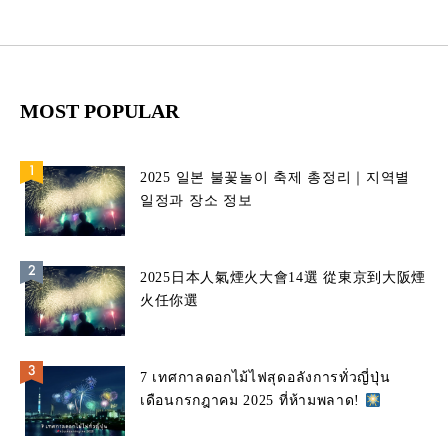
MOST POPULAR
2025 일본 불꽃놀이 축제 총정리｜지역별
일정과 장소 정보
2025日本人氣煙火大會14選 從東京到大阪煙
火任你選
7 เทศกาลดอกไม้ไฟสุดอลังการทั่วญี่ปุ่น
เดือนกรกฎาคม 2025 ที่ห้ามพลาด!