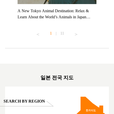
t TeamLab
A New Tokyo Animal Destination: Relax &
Shohei Oh
ng their
Learn About the World’s Animals in Japan
Other Jap
t to
#pr #japankuru #anitouch #anitouchtokyodome
From Kow
o see it for
#capybara #capybaracafe #animalcafe #tokyotrip
#pr #japa
1
|
11
#japantrip #카피바라 #애니터치 #아이와가볼
#kowa #sy
ink in bio)
만한곳 #도쿄여행 #가족여행 #東京旅遊 #東
#preworko
ex #kyoto
京親子景點 #日本動物互動體驗 #水豚泡澡 #
#japan
東京巨蛋城 #เที่ยวญี่ปุ่น2025 #ที่เที่ยว
#오타니쇼
on view of
ครอบครัว #สวนสัตว์ในร่ม #TokyoDomeCity
本旅遊 #運
oto ®
#anitouchtokyodome
ญี่ปุ่น #เ
#ผลิตภัณฑ์
일본 전국 지도
SEARCH BY REGION