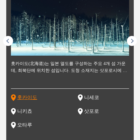
후에 위
홋카이도(北海道)는 일본 열도를 구성하는 주요 4개 섬 가운
신치토세 공항에서 약 2시간 거리의 니세코는, 세계 각지로부
홋카이도의 오타루에서 약 30여분 이동하면 도착하는 이곳은,
홋카이도의 도청 소재지로, 정치와 경제의 중심 도시로, 매년
홋카이도를 대표하는 관광 명소로 예로부터 무역항과 철도를
도호쿠
도호쿠
일본
일본
수수를
데, 최북단에 위치한 섬입니다. 도청 소재지는 삿포로시에 위
터 스키를 즐기기 위해 찾아드는 외국인 관광객들로 붐비는
과수 재배가 활발히 이뤄지는 작은 마을로, 포도와 사과, 체리
2월 오오도리 공원과 스스키노를 중심으로 시내 전역에서 열
통해 번영한 항구도시입니다. 운하를 따라 무역 상품을 보관
현, 
가타현, 후
한 자
리, 
 남쪽
치해 있습니다. 삿포로 맥주로 익히 알려진 삿포로시와 유명
도시로, 일본의 스노우 파우더를 제대로 즐길 수 있는 대형 스
가 생산됩니다. 특히 포도와 와인의 마을로 요이치시와 함께
리는 삿포로 눈 축제는 세계적인 이벤트로 알려져 있습니다.
하던 창고들이 당시의 모집을 간직하며 늘어서 있고, 창고 안
6현을
마츠리 (
부한 자연의 
시대
오키나
스키 리조트와 골프로 유명한 니세코정, 일본 3대 야경의 하
노우 리조트 지역입니다.
니키를 둘러보는 와인 투어리즘도 활성화되어 있는 곳입니다.
맥주와 라멘,양고기와 각종 신선한 해산물과 농산물로 미각과
은 박물관과, 라이브하우스, 수제 맥주 레스토랑과 카페등의
동북 
술)
세워
카마쓰, 오제 국립공원과 쓰루가성 공원, 
는 지
나로 꼽히는 하코다테시, 오타루 운하와 이국적인 풍경이 그
와인을 통해 신선한 지역의 먹거리와 오염되지않은 자연의 매
시각을 만족시켜주는 도시입니다.
레스토랑으로 쓰이고 있습니다.
한민국
신사와
벽한 파
홋카이도
니세코
도
이 가득
림 같은 오타루시가 관광지로 유명합니다.
력을 즐길 수 있는 여행을 즐길 수 있는 곳입니다.
한 
기있는 관광명소로
한 사
관광
네자와
니키쵸
삿포로
오타루