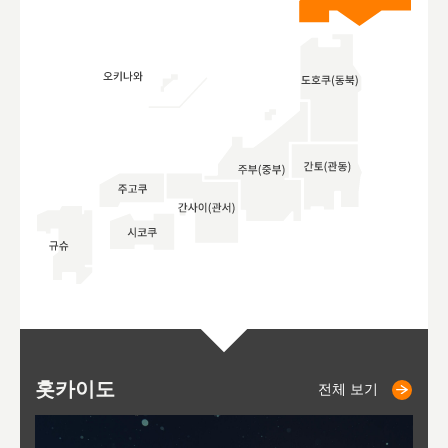
홋카이도
니세코
니키쵸
삿포로
오타루
도호
아
야
후
전체 보기
전체 보기
전체 보기
전체 보기
전체 보기