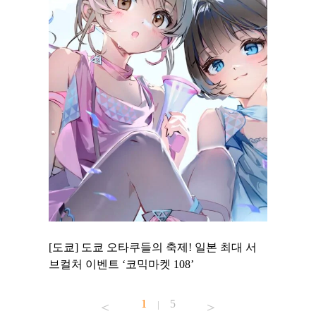
 to
[도쿄] 도쿄 오타쿠들의 축제! 일본 최대 서
[도쿄] 
 맛집 무료
브컬처 이벤트 ‘코믹마켓 108’
에서 즐기
1
5
|