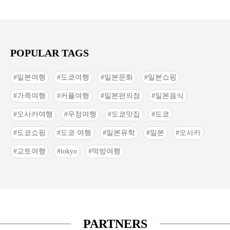
POPULAR TAGS
일본여행
도쿄여행
일본문화
일본쇼핑
가족여행
커플여행
일본편의점
일본음식
오사카여행
우정여행
도쿄맛집
도쿄
도쿄쇼핑
도쿄 여행
일본유학
일본
오사카
교토여행
tokyo
먹방여행
PARTNERS