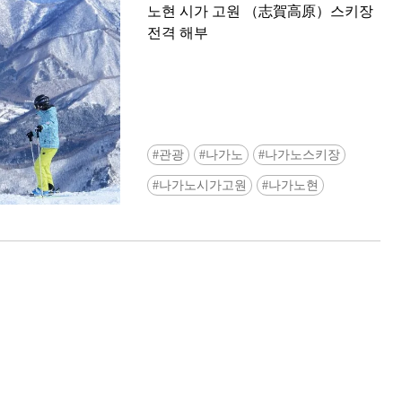
노현 시가 고원 （志賀高原）스키장
전격 해부
관광
나가노
나가노스키장
Ready to see TeamLab in Kyoto!? At
나가노시가고원
나가노현
Biovortex Kyoto, the collective is taki
acclaimed immersive art and bringing i
Japan's ancient capital. We can't wait to
ourselves this autumn!
>> Find out more at Japankuru.com! (l
#japankuru #teamlab #teamlabbiovort
#kyototrip #japantravel #artnews
Photos courtesy of teamLab, Exhibitio
teamLab Biovortex Kyoto, 2025, Kyo
teamLab, courtesy Pace Gallery