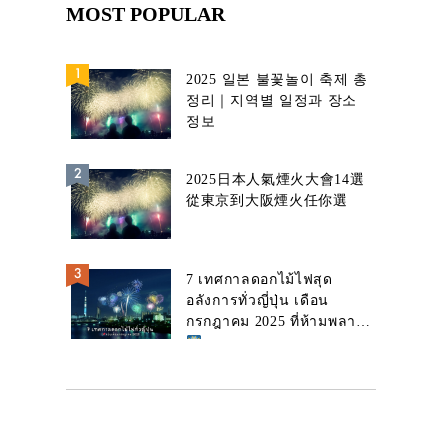
MOST POPULAR
2025 일본 불꽃놀이 축제 총
정리｜지역별 일정과 장소
정보
2025日本人氣煙火大會14選
從東京到大阪煙火任你選
7 เทศกาลดอกไม้ไฟสุด
อลังการทั่วญี่ปุ่น เดือน
กรกฎาคม 2025 ที่ห้ามพลาด!