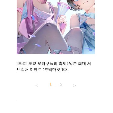
 to
[도쿄] 도쿄 오타쿠들의 축제! 일본 최대 서
[도쿄] 도
 맛집 무료
브컬처 이벤트 ‘코믹마켓 108’
에서 즐기
1
|
5