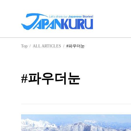
일
Top
/
ALL ARTICLES
/
#파우더눈
홋
#파우더눈