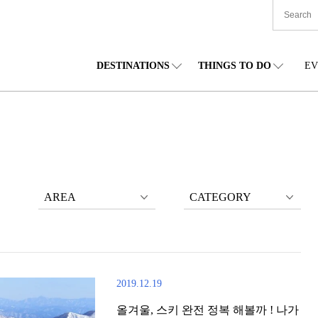
DESTINATIONS
THINGS TO DO
EV
본 전국
음식
도호쿠(동북)
숙박
주부(중부)
엔
카이도
쇼핑
간토(관동)
문화
간사이(관서)
관
AREA
CATEGORY
2019.12.19
올겨울, 스키 완전 정복 해볼까 ! 나가