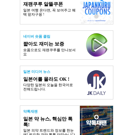
재팬쿠루 알뜰쿠폰
일본 여행 온다면, 꼭 보여주고 혜
택 받자구용 !
네이버 숏폼 클립
쨟아도 재미는 보증
숏폼으로도 재팬쿠루를 만나보셔
요
일본 미디어 뉴스
일본어를 몰라도 OK !
다양한 일본의 오늘을 한국어로
전해드립니다.
약톡재팬
일본 약 뉴스, 핵심만 톡
톡!
일본 의약 트렌드와 정보를 한눈
에! 필요한 것만 톡톡 담았습니다.