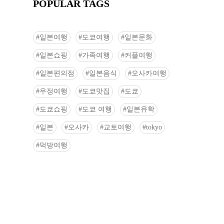
POPULAR TAGS
일본여행
도쿄여행
일본문화
일본쇼핑
가족여행
커플여행
일본편의점
일본음식
오사카여행
우정여행
도쿄맛집
도쿄
도쿄쇼핑
도쿄 여행
일본유학
일본
오사카
교토여행
tokyo
먹방여행