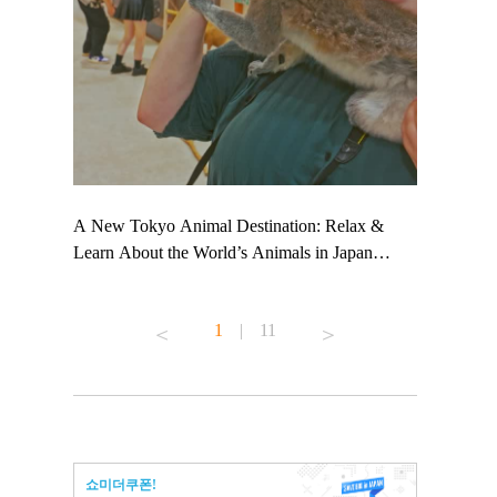
 TeamLab
A New Tokyo Animal Destination: Relax &
Shohei Oht
ng their
Learn About the World’s Animals in Japan
Other Japa
t to
#pr #japankuru #anitouch #anitouchtokyodome
From Kow
 see it for
#capybara #capybaracafe #animalcafe #tokyotrip
#pr #japan
1
|
11
#japantrip #카피바라 #애니터치 #아이와가볼
#kowa #sy
ink in bio)
만한곳 #도쿄여행 #가족여행 #東京旅遊 #東
#preworkou
ex #kyoto
京親子景點 #日本動物互動體驗 #水豚泡澡 #
#japan
東京巨蛋城 #เที่ยวญี่ปุ่น2025 #ที่เที่ยว
#오타니쇼
n view of
ครอบครัว #สวนสัตว์ในร่ม #TokyoDomeCity
本旅遊 #運
to ®
#anitouchtokyodome
ญี่ปุ่น #เ
쇼미더쿠폰!
#ผลิตภัณฑ์