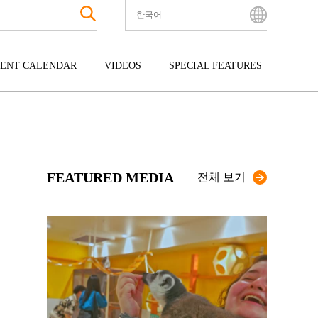
한국어
English
Bahasa Indonesia
ENT CALENDAR
VIDEOS
SPECIAL FEATURES
Français
한국어
터테인먼트
주고쿠
규슈
中文简体
광
시코쿠
오키나와
中文繁體
ไทย
FEATURED MEDIA
Tiếng Việt
전체 보기
日本語