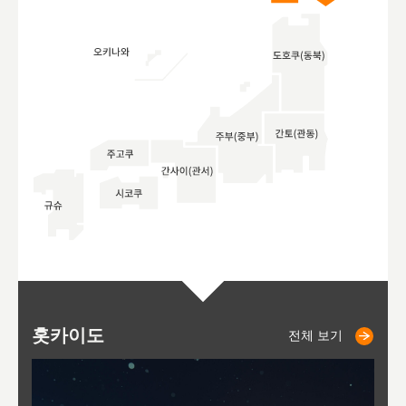
홋카이도
니세코
니키쵸
삿포로
오타루
도호
아
야
후
전체 보기
전체 보기
전체 보기
전체 보기
전체 보기