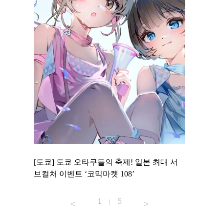
 to
[도쿄] 도쿄 오타쿠들의 축제! 일본 최대 서
[도쿄] 
 맛집 무료
브컬처 이벤트 ‘코믹마켓 108’
에서 즐기
1
5
|