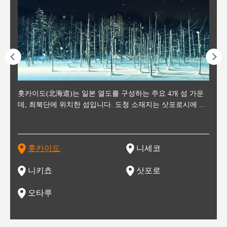
후에 위
홋카이도(北海道)는 일본 열도를 구성하는 주요 4개 섬 가운
신치토세 공항에서 약 2시간 거리의 니세코는, 세계 각지로부
홋카이도의 오타루에서 약 30여분 이동하면 도착하는 이곳은,
홋카이도의 도청 소재지로, 정치와 경제의 중심 도시로, 매년
홋카이도를 대표하는 관광 명소로 예로부터 무역항과 철도를
도호쿠
도호쿠
일본
일본
수수를
데, 최북단에 위치한 섬입니다. 도청 소재지는 삿포로시에 위
터 스키를 즐기기 위해 찾아드는 외국인 관광객들로 붐비는
과수 재배가 활발히 이뤄지는 작은 마을로, 포도와 사과, 체리
2월 오오도리 공원과 스스키노를 중심으로 시내 전역에서 열
통해 번영한 항구도시입니다. 운하를 따라 무역 상품을 보관
현, 
가타현, 후
한 자
리, 
 남쪽
치해 있습니다. 삿포로 맥주로 익히 알려진 삿포로시와 유명
도시로, 일본의 스노우 파우더를 제대로 즐길 수 있는 대형 스
가 생산됩니다. 특히 포도와 와인의 마을로 요이치시와 함께
리는 삿포로 눈 축제는 세계적인 이벤트로 알려져 있습니다.
하던 창고들이 당시의 모집을 간직하며 늘어서 있고, 창고 안
6현을
마츠리 (
부한 자연의 
시대
오키나
스키 리조트와 골프로 유명한 니세코정, 일본 3대 야경의 하
노우 리조트 지역입니다.
니키를 둘러보는 와인 투어리즘도 활성화되어 있는 곳입니다.
맥주와 라멘,양고기와 각종 신선한 해산물과 농산물로 미각과
은 박물관과, 라이브하우스, 수제 맥주 레스토랑과 카페등의
동북 
술)
세워
카마쓰, 오제 국립공원과 쓰루가성 공원, 
는 지
나로 꼽히는 하코다테시, 오타루 운하와 이국적인 풍경이 그
와인을 통해 신선한 지역의 먹거리와 오염되지않은 자연의 매
시각을 만족시켜주는 도시입니다.
레스토랑으로 쓰이고 있습니다.
한민국
신사와
벽한 파
홋카이도
니세코
도
이 가득
림 같은 오타루시가 관광지로 유명합니다.
력을 즐길 수 있는 여행을 즐길 수 있는 곳입니다.
한 
기있는 관광명소로
한 사
관광
네자와
니키쵸
삿포로
오타루