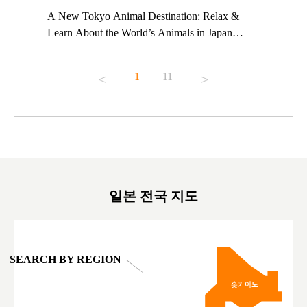
t TeamLab
A New Tokyo Animal Destination: Relax &
Shohei Oh
ng their
Learn About the World’s Animals in Japan
Other Jap
t to
#pr #japankuru #anitouch #anitouchtokyodome
From Kow
o see it for
#capybara #capybaracafe #animalcafe #tokyotrip
#pr #japa
1
|
11
#japantrip #카피바라 #애니터치 #아이와가볼
#kowa #sy
ink in bio)
만한곳 #도쿄여행 #가족여행 #東京旅遊 #東
#preworko
ex #kyoto
京親子景點 #日本動物互動體驗 #水豚泡澡 #
#japan
東京巨蛋城 #เที่ยวญี่ปุ่น2025 #ที่เที่ยว
#오타니쇼
on view of
ครอบครัว #สวนสัตว์ในร่ม #TokyoDomeCity
本旅遊 #運
oto ®
#anitouchtokyodome
ญี่ปุ่น #เ
#ผลิตภัณฑ์
일본 전국 지도
SEARCH BY REGION