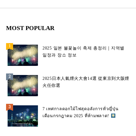
MOST POPULAR
2025 일본 불꽃놀이 축제 총정리｜지역별
일정과 장소 정보
2025日本人氣煙火大會14選 從東京到大阪煙
火任你選
7 เทศกาลดอกไม้ไฟสุดอลังการทั่วญี่ปุ่น
เดือนกรกฎาคม 2025 ที่ห้ามพลาด!