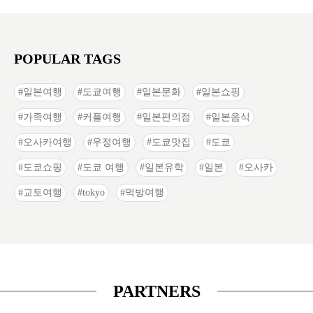
POPULAR TAGS
일본여행
도쿄여행
일본문화
일본쇼핑
가족여행
커플여행
일본편의점
일본음식
오사카여행
우정여행
도쿄맛집
도쿄
도쿄쇼핑
도쿄 여행
일본유학
일본
오사카
교토여행
tokyo
먹방여행
PARTNERS