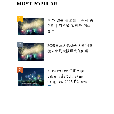
MOST POPULAR
2025 일본 불꽃놀이 축제 총
정리｜지역별 일정과 장소
정보
2025日本人氣煙火大會14選
從東京到大阪煙火任你選
7 เทศกาลดอกไม้ไฟสุด
อลังการทั่วญี่ปุ่น เดือน
กรกฎาคม 2025 ที่ห้ามพลาด!