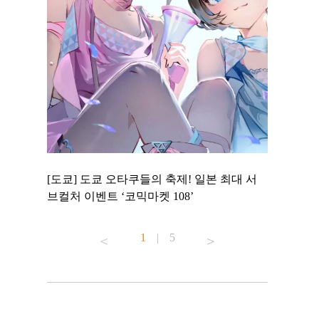
 to
[도쿄] 도쿄 오타쿠들의 축제! 일본 최대 서
[도쿄] 도
 맛집 무료
브컬처 이벤트 ‘코믹마켓 108’
에서 즐기
1
|
5