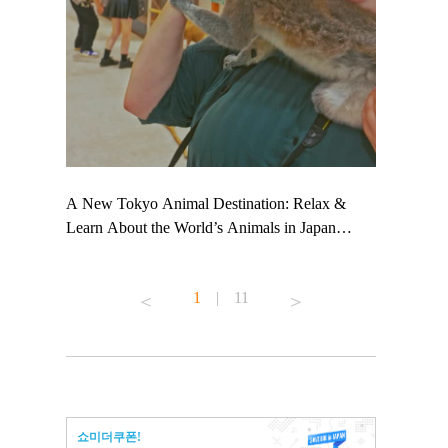
 TeamLab
A New Tokyo Animal Destination: Relax &
Shohei Oht
ng their
Learn About the World’s Animals in Japan
Other Japa
t to
#pr #japankuru #anitouch #anitouchtokyodome
From Kow
 see it for
#capybara #capybaracafe #animalcafe #tokyotrip
#pr #japan
1
|
11
#japantrip #카피바라 #애니터치 #아이와가볼
#kowa #sy
ink in bio)
만한곳 #도쿄여행 #가족여행 #東京旅遊 #東
#preworkou
ex #kyoto
京親子景點 #日本動物互動體驗 #水豚泡澡 #
#japan
東京巨蛋城 #เที่ยวญี่ปุ่น2025 #ที่เที่ยว
#오타니쇼
n view of
ครอบครัว #สวนสัตว์ในร่ม #TokyoDomeCity
本旅遊 #運
to ®
#anitouchtokyodome
ญี่ปุ่น #เ
쇼미더쿠폰!
#ผลิตภัณฑ์