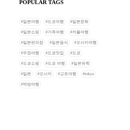
POPULAR TAGS
일본여행
도쿄여행
일본문화
일본쇼핑
가족여행
커플여행
일본편의점
일본음식
오사카여행
우정여행
도쿄맛집
도쿄
도쿄쇼핑
도쿄 여행
일본유학
일본
오사카
교토여행
tokyo
먹방여행