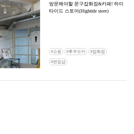
방문해야할 문구잡화점&카페! 하이
타이드 스토어(Hightide store)
쇼핑
후쿠오카
잡화점
Ready to see TeamLab in Kyoto!? At
편집샵
Biovortex Kyoto, the collective is taki
acclaimed immersive art and bringing i
Japan's ancient capital. We can't wait to
ourselves this autumn!
>> Find out more at Japankuru.com! (l
#japankuru #teamlab #teamlabbiovort
#kyototrip #japantravel #artnews
Photos courtesy of teamLab, Exhibitio
teamLab Biovortex Kyoto, 2025, Kyo
teamLab, courtesy Pace Gallery