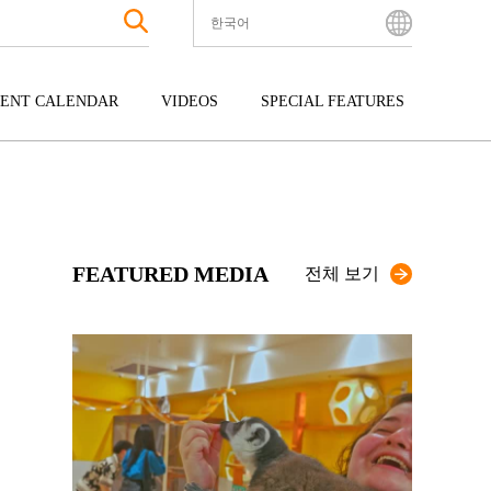
한국어
English
Bahasa Indonesia
ENT CALENDAR
VIDEOS
SPECIAL FEATURES
Français
한국어
터테인먼트
주고쿠
규슈
中文简体
광
시코쿠
오키나와
中文繁體
ไทย
FEATURED MEDIA
Tiếng Việt
전체 보기
日本語