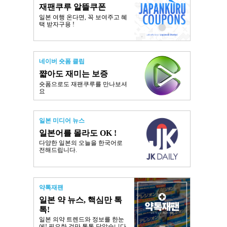
재팬쿠루 알뜰쿠폰
일본 여행 온다면, 꼭 보여주고 혜
택 받자구용 !
네이버 숏폼 클립
쨟아도 재미는 보증
숏폼으로도 재팬쿠루를 만나보셔
요
일본 미디어 뉴스
일본어를 몰라도 OK !
다양한 일본의 오늘을 한국어로
전해드립니다.
약톡재팬
일본 약 뉴스, 핵심만 톡
톡!
일본 의약 트렌드와 정보를 한눈
에! 필요한 것만 톡톡 담았습니다.