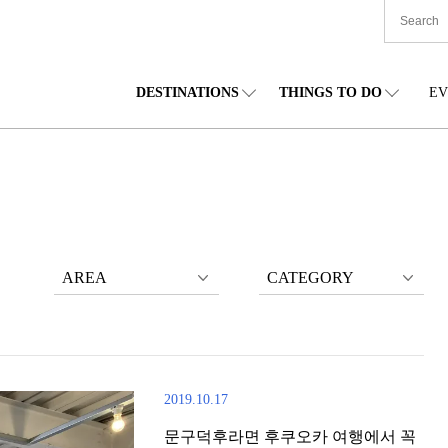
DESTINATIONS
THINGS TO DO
EV
본 전국
음식
도호쿠(동북)
숙박
주부(중부)
엔
카이도
쇼핑
간토(관동)
문화
간사이(관서)
관
AREA
CATEGORY
2019.10.17
문구덕후라면 후쿠오카 여행에서 꼭