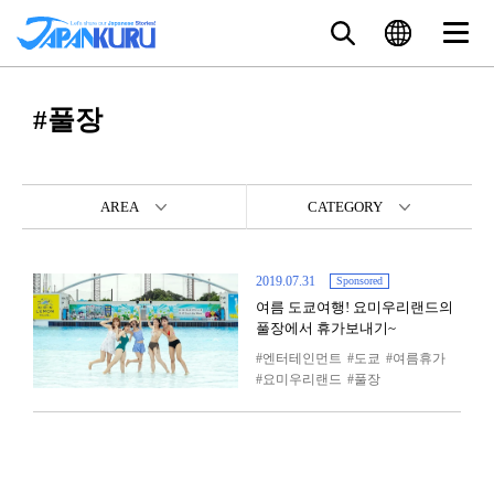
#풀장
AREA
CATEGORY
2019.07.31
Sponsored
여름 도쿄여행! 요미우리랜드의
풀장에서 휴가보내기~
엔터테인먼트
도쿄
여름휴가
요미우리랜드
풀장