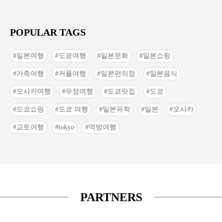
POPULAR TAGS
일본여행
도쿄여행
일본문화
일본쇼핑
가족여행
커플여행
일본편의점
일본음식
오사카여행
우정여행
도쿄맛집
도쿄
도쿄쇼핑
도쿄 여행
일본유학
일본
오사카
교토여행
tokyo
먹방여행
PARTNERS