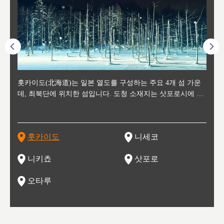
후에 위
홋카이도(北海道)는 일본 열도를 구성하는 주요 4개 섬 가운
신치토세 공항에서 약 2시간 거리의 니세코는, 세계 각지로부
홋카이도의 오타루에서 약 30여분 이동하면 도착하는 이곳은,
홋카이도의 도청 소재지로, 정치와 경제의 중심 도시로, 매년
홋카이도를 대표하는 관광 명소로 예로부터 무역항과 철도를
도호쿠
도호쿠
일본
일본
수수를
데, 최북단에 위치한 섬입니다. 도청 소재지는 삿포로시에 위
터 스키를 즐기기 위해 찾아드는 외국인 관광객들로 붐비는
과수 재배가 활발히 이뤄지는 작은 마을로, 포도와 사과, 체리
2월 오오도리 공원과 스스키노를 중심으로 시내 전역에서 열
통해 번영한 항구도시입니다. 운하를 따라 무역 상품을 보관
현, 
가타현, 후
한 자
리, 
 남쪽
치해 있습니다. 삿포로 맥주로 익히 알려진 삿포로시와 유명
도시로, 일본의 스노우 파우더를 제대로 즐길 수 있는 대형 스
가 생산됩니다. 특히 포도와 와인의 마을로 요이치시와 함께
리는 삿포로 눈 축제는 세계적인 이벤트로 알려져 있습니다.
하던 창고들이 당시의 모집을 간직하며 늘어서 있고, 창고 안
6현을
마츠리 (
부한 자연의 
시대
오키나
스키 리조트와 골프로 유명한 니세코정, 일본 3대 야경의 하
노우 리조트 지역입니다.
니키를 둘러보는 와인 투어리즘도 활성화되어 있는 곳입니다.
맥주와 라멘,양고기와 각종 신선한 해산물과 농산물로 미각과
은 박물관과, 라이브하우스, 수제 맥주 레스토랑과 카페등의
동북 
술)
세워
카마쓰, 오제 국립공원과 쓰루가성 공원, 
는 지
나로 꼽히는 하코다테시, 오타루 운하와 이국적인 풍경이 그
와인을 통해 신선한 지역의 먹거리와 오염되지않은 자연의 매
시각을 만족시켜주는 도시입니다.
레스토랑으로 쓰이고 있습니다.
한민국
신사와
벽한 파
홋카이도
니세코
도
이 가득
림 같은 오타루시가 관광지로 유명합니다.
력을 즐길 수 있는 여행을 즐길 수 있는 곳입니다.
한 
기있는 관광명소로
한 사
관광
네자와
니키쵸
삿포로
오타루