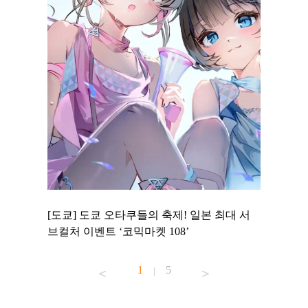
 to
[도쿄] 도쿄 오타쿠들의 축제! 일본 최대 서
[도쿄] 
 맛집 무료
브컬처 이벤트 ‘코믹마켓 108’
에서 즐기
1
5
|