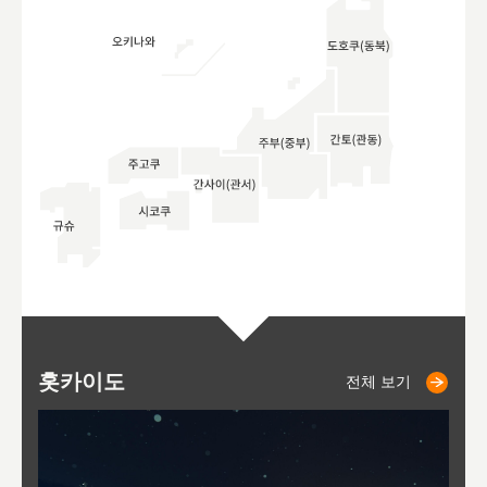
홋카이도
니세코
니키쵸
삿포로
오타루
도호
아
야
후
전체 보기
전체 보기
전체 보기
전체 보기
전체 보기