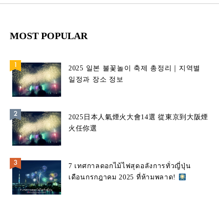
MOST POPULAR
2025 일본 불꽃놀이 축제 총정리｜지역별
일정과 장소 정보
2025日本人氣煙火大會14選 從東京到大阪煙
火任你選
7 เทศกาลดอกไม้ไฟสุดอลังการทั่วญี่ปุ่น
เดือนกรกฎาคม 2025 ที่ห้ามพลาด!