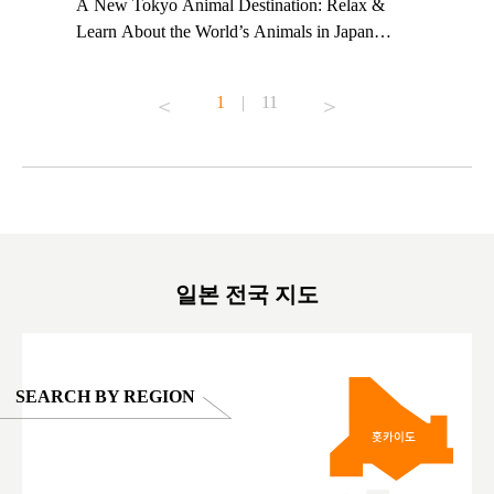
t TeamLab
A New Tokyo Animal Destination: Relax &
Shohei Oh
ng their
Learn About the World’s Animals in Japan
Other Jap
t to
#pr #japankuru #anitouch #anitouchtokyodome
From Kow
o see it for
#capybara #capybaracafe #animalcafe #tokyotrip
#pr #japa
1
|
11
#japantrip #카피바라 #애니터치 #아이와가볼
#kowa #sy
ink in bio)
만한곳 #도쿄여행 #가족여행 #東京旅遊 #東
#preworko
ex #kyoto
京親子景點 #日本動物互動體驗 #水豚泡澡 #
#japan
東京巨蛋城 #เที่ยวญี่ปุ่น2025 #ที่เที่ยว
#오타니쇼
on view of
ครอบครัว #สวนสัตว์ในร่ม #TokyoDomeCity
本旅遊 #運
oto ®
#anitouchtokyodome
ญี่ปุ่น #เ
#ผลิตภัณฑ์
일본 전국 지도
SEARCH BY REGION