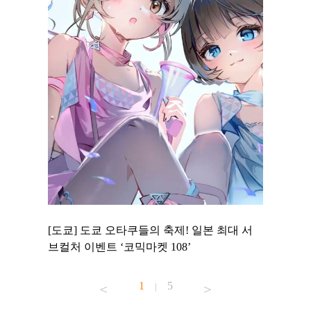
 to
[도쿄] 도쿄 오타쿠들의 축제! 일본 최대 서
[도쿄] 
 맛집 무료
브컬처 이벤트 ‘코믹마켓 108’
에서 즐기
1
5
|