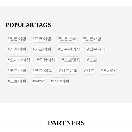
POPULAR TAGS
일본여행
도쿄여행
일본문화
일본쇼핑
가족여행
커플여행
일본편의점
일본음식
오사카여행
우정여행
도쿄맛집
도쿄
도쿄쇼핑
도쿄 여행
일본유학
일본
오사카
교토여행
tokyo
먹방여행
PARTNERS