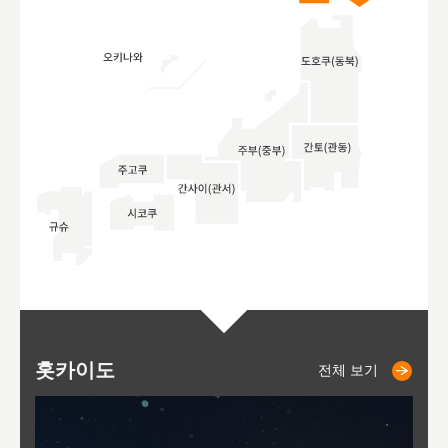
홋카이도
니세코
니키쵸
삿포로
오타루
도호
아
야
후
전체 보기
전체 보기
전체 보기
전체 보기
전체 보기