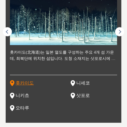
후에 위
홋카이도(北海道)는 일본 열도를 구성하는 주요 4개 섬 가운
신치토세 공항에서 약 2시간 거리의 니세코는, 세계 각지로부
홋카이도의 오타루에서 약 30여분 이동하면 도착하는 이곳은,
홋카이도의 도청 소재지로, 정치와 경제의 중심 도시로, 매년
홋카이도를 대표하는 관광 명소로 예로부터 무역항과 철도를
도호쿠
도호쿠
일본
일본
수수를
데, 최북단에 위치한 섬입니다. 도청 소재지는 삿포로시에 위
터 스키를 즐기기 위해 찾아드는 외국인 관광객들로 붐비는
과수 재배가 활발히 이뤄지는 작은 마을로, 포도와 사과, 체리
2월 오오도리 공원과 스스키노를 중심으로 시내 전역에서 열
통해 번영한 항구도시입니다. 운하를 따라 무역 상품을 보관
현, 
가타현, 후
한 자
리, 
 남쪽
치해 있습니다. 삿포로 맥주로 익히 알려진 삿포로시와 유명
도시로, 일본의 스노우 파우더를 제대로 즐길 수 있는 대형 스
가 생산됩니다. 특히 포도와 와인의 마을로 요이치시와 함께
리는 삿포로 눈 축제는 세계적인 이벤트로 알려져 있습니다.
하던 창고들이 당시의 모집을 간직하며 늘어서 있고, 창고 안
6현을
마츠리 (
부한 자연의 
시대
오키나
스키 리조트와 골프로 유명한 니세코정, 일본 3대 야경의 하
노우 리조트 지역입니다.
니키를 둘러보는 와인 투어리즘도 활성화되어 있는 곳입니다.
맥주와 라멘,양고기와 각종 신선한 해산물과 농산물로 미각과
은 박물관과, 라이브하우스, 수제 맥주 레스토랑과 카페등의
동북 
술)
세워
카마쓰, 오제 국립공원과 쓰루가성 공원, 
는 지
나로 꼽히는 하코다테시, 오타루 운하와 이국적인 풍경이 그
와인을 통해 신선한 지역의 먹거리와 오염되지않은 자연의 매
시각을 만족시켜주는 도시입니다.
레스토랑으로 쓰이고 있습니다.
한민국
신사와
벽한 파
홋카이도
니세코
도
이 가득
림 같은 오타루시가 관광지로 유명합니다.
력을 즐길 수 있는 여행을 즐길 수 있는 곳입니다.
한 
기있는 관광명소로
한 사
관광
네자와
니키쵸
삿포로
오타루