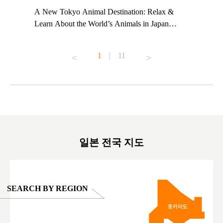
t TeamLab
A New Tokyo Animal Destination: Relax &
Shohei Oh
ng their
Learn About the World’s Animals in Japan
Other Jap
t to
#pr #japankuru #anitouch #anitouchtokyodome
From Kow
o see it for
#capybara #capybaracafe #animalcafe #tokyotrip
#pr #japa
1
|
11
#japantrip #카피바라 #애니터치 #아이와가볼
#kowa #sy
ink in bio)
만한곳 #도쿄여행 #가족여행 #東京旅遊 #東
#preworko
ex #kyoto
京親子景點 #日本動物互動體驗 #水豚泡澡 #
#japan
東京巨蛋城 #เที่ยวญี่ปุ่น2025 #ที่เที่ยว
#오타니쇼
on view of
ครอบครัว #สวนสัตว์ในร่ม #TokyoDomeCity
本旅遊 #運
oto ®
#anitouchtokyodome
ญี่ปุ่น #เ
#ผลิตภัณฑ์
일본 전국 지도
SEARCH BY REGION