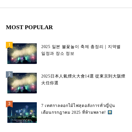
MOST POPULAR
2025 일본 불꽃놀이 축제 총정리｜지역별
일정과 장소 정보
2025日本人氣煙火大會14選 從東京到大阪煙
火任你選
7 เทศกาลดอกไม้ไฟสุดอลังการทั่วญี่ปุ่น
เดือนกรกฎาคม 2025 ที่ห้ามพลาด!