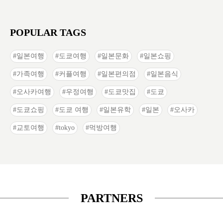
POPULAR TAGS
일본여행
도쿄여행
일본문화
일본쇼핑
가족여행
커플여행
일본편의점
일본음식
오사카여행
우정여행
도쿄맛집
도쿄
도쿄쇼핑
도쿄 여행
일본유학
일본
오사카
교토여행
tokyo
먹방여행
PARTNERS