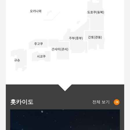
홋카이도
니세코
니키쵸
삿포로
오타루
도호
아
야
후
전체 보기
전체 보기
전체 보기
전체 보기
전체 보기