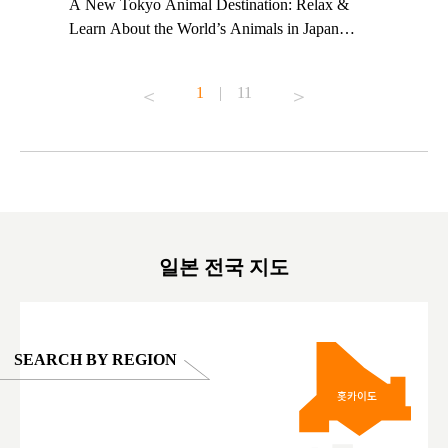
t TeamLab
A New Tokyo Animal Destination: Relax &
Shohei Oh
ng their
Learn About the World’s Animals in Japan
Other Jap
t to
#pr #japankuru #anitouch #anitouchtokyodome
From Kow
o see it for
#capybara #capybaracafe #animalcafe #tokyotrip
#pr #japa
1
|
11
#japantrip #카피바라 #애니터치 #아이와가볼
#kowa #sy
ink in bio)
만한곳 #도쿄여행 #가족여행 #東京旅遊 #東
#preworko
ex #kyoto
京親子景點 #日本動物互動體驗 #水豚泡澡 #
#japan
東京巨蛋城 #เที่ยวญี่ปุ่น2025 #ที่เที่ยว
#오타니쇼
on view of
ครอบครัว #สวนสัตว์ในร่ม #TokyoDomeCity
本旅遊 #運
oto ®
#anitouchtokyodome
ญี่ปุ่น #เ
#ผลิตภัณฑ์
일본 전국 지도
SEARCH BY REGION