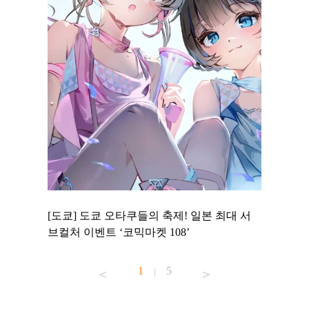
 to
[도쿄] 도쿄 오타쿠들의 축제! 일본 최대 서
[도쿄] 
 맛집 무료
브컬처 이벤트 ‘코믹마켓 108’
에서 즐기
1
5
|