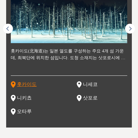
후에 위
홋카이도(北海道)는 일본 열도를 구성하는 주요 4개 섬 가운
신치토세 공항에서 약 2시간 거리의 니세코는, 세계 각지로부
홋카이도의 오타루에서 약 30여분 이동하면 도착하는 이곳은,
홋카이도의 도청 소재지로, 정치와 경제의 중심 도시로, 매년
홋카이도를 대표하는 관광 명소로 예로부터 무역항과 철도를
도호쿠
도호쿠
일본
일본
수수를
데, 최북단에 위치한 섬입니다. 도청 소재지는 삿포로시에 위
터 스키를 즐기기 위해 찾아드는 외국인 관광객들로 붐비는
과수 재배가 활발히 이뤄지는 작은 마을로, 포도와 사과, 체리
2월 오오도리 공원과 스스키노를 중심으로 시내 전역에서 열
통해 번영한 항구도시입니다. 운하를 따라 무역 상품을 보관
현, 
가타현, 후
한 자
리, 
 남쪽
치해 있습니다. 삿포로 맥주로 익히 알려진 삿포로시와 유명
도시로, 일본의 스노우 파우더를 제대로 즐길 수 있는 대형 스
가 생산됩니다. 특히 포도와 와인의 마을로 요이치시와 함께
리는 삿포로 눈 축제는 세계적인 이벤트로 알려져 있습니다.
하던 창고들이 당시의 모집을 간직하며 늘어서 있고, 창고 안
6현을
마츠리 (
부한 자연의 
시대
오키나
스키 리조트와 골프로 유명한 니세코정, 일본 3대 야경의 하
노우 리조트 지역입니다.
니키를 둘러보는 와인 투어리즘도 활성화되어 있는 곳입니다.
맥주와 라멘,양고기와 각종 신선한 해산물과 농산물로 미각과
은 박물관과, 라이브하우스, 수제 맥주 레스토랑과 카페등의
동북 
술)
세워
카마쓰, 오제 국립공원과 쓰루가성 공원, 
는 지
나로 꼽히는 하코다테시, 오타루 운하와 이국적인 풍경이 그
와인을 통해 신선한 지역의 먹거리와 오염되지않은 자연의 매
시각을 만족시켜주는 도시입니다.
레스토랑으로 쓰이고 있습니다.
한민국
신사와
벽한 파
홋카이도
니세코
도
이 가득
림 같은 오타루시가 관광지로 유명합니다.
력을 즐길 수 있는 여행을 즐길 수 있는 곳입니다.
한 
기있는 관광명소로
한 사
관광
네자와
니키쵸
삿포로
오타루