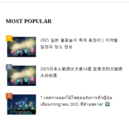
MOST POPULAR
2025 일본 불꽃놀이 축제 총정리｜지역별
일정과 장소 정보
2025日本人氣煙火大會14選 從東京到大阪煙
火任你選
7 เทศกาลดอกไม้ไฟสุดอลังการทั่วญี่ปุ่น
เดือนกรกฎาคม 2025 ที่ห้ามพลาด!