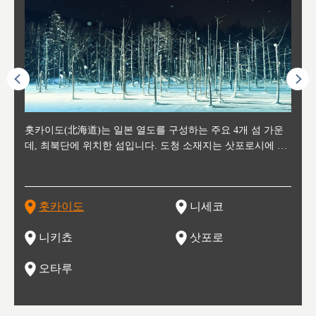
후에 위
홋카이도(北海道)는 일본 열도를 구성하는 주요 4개 섬 가운
신치토세 공항에서 약 2시간 거리의 니세코는, 세계 각지로부
홋카이도의 오타루에서 약 30여분 이동하면 도착하는 이곳은,
홋카이도의 도청 소재지로, 정치와 경제의 중심 도시로, 매년
홋카이도를 대표하는 관광 명소로 예로부터 무역항과 철도를
도호쿠
도호쿠
일본
일본
수수를
데, 최북단에 위치한 섬입니다. 도청 소재지는 삿포로시에 위
터 스키를 즐기기 위해 찾아드는 외국인 관광객들로 붐비는
과수 재배가 활발히 이뤄지는 작은 마을로, 포도와 사과, 체리
2월 오오도리 공원과 스스키노를 중심으로 시내 전역에서 열
통해 번영한 항구도시입니다. 운하를 따라 무역 상품을 보관
현, 
가타현, 후
한 자
리, 
 남쪽
치해 있습니다. 삿포로 맥주로 익히 알려진 삿포로시와 유명
도시로, 일본의 스노우 파우더를 제대로 즐길 수 있는 대형 스
가 생산됩니다. 특히 포도와 와인의 마을로 요이치시와 함께
리는 삿포로 눈 축제는 세계적인 이벤트로 알려져 있습니다.
하던 창고들이 당시의 모집을 간직하며 늘어서 있고, 창고 안
6현을
마츠리 (
부한 자연의 
시대
오키나
스키 리조트와 골프로 유명한 니세코정, 일본 3대 야경의 하
노우 리조트 지역입니다.
니키를 둘러보는 와인 투어리즘도 활성화되어 있는 곳입니다.
맥주와 라멘,양고기와 각종 신선한 해산물과 농산물로 미각과
은 박물관과, 라이브하우스, 수제 맥주 레스토랑과 카페등의
동북 
술)
세워
카마쓰, 오제 국립공원과 쓰루가성 공원, 
는 지
나로 꼽히는 하코다테시, 오타루 운하와 이국적인 풍경이 그
와인을 통해 신선한 지역의 먹거리와 오염되지않은 자연의 매
시각을 만족시켜주는 도시입니다.
레스토랑으로 쓰이고 있습니다.
한민국
신사와
벽한 파
홋카이도
니세코
도
이 가득
림 같은 오타루시가 관광지로 유명합니다.
력을 즐길 수 있는 여행을 즐길 수 있는 곳입니다.
한 
기있는 관광명소로
한 사
관광
네자와
니키쵸
삿포로
오타루