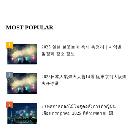
MOST POPULAR
2025 일본 불꽃놀이 축제 총정리｜지역별
일정과 장소 정보
2025日本人氣煙火大會14選 從東京到大阪煙
火任你選
7 เทศกาลดอกไม้ไฟสุดอลังการทั่วญี่ปุ่น
เดือนกรกฎาคม 2025 ที่ห้ามพลาด!