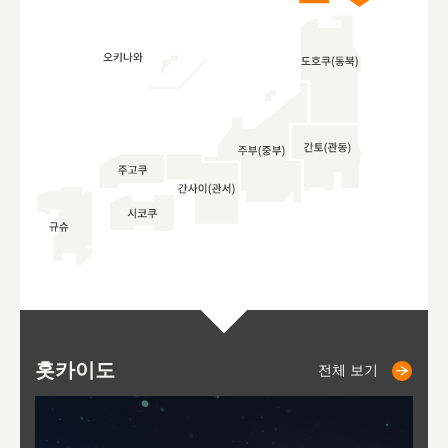
홋카이도
니세코
니키쵸
삿포로
오타루
도호
아
야
후
전체 보기
전체 보기
전체 보기
전체 보기
전체 보기