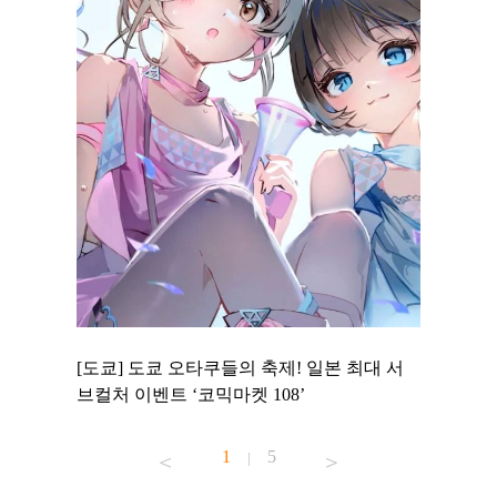
 to
[도쿄] 도쿄 오타쿠들의 축제! 일본 최대 서
[도쿄] 
 맛집 무료
브컬처 이벤트 ‘코믹마켓 108’
에서 즐기
1
5
|