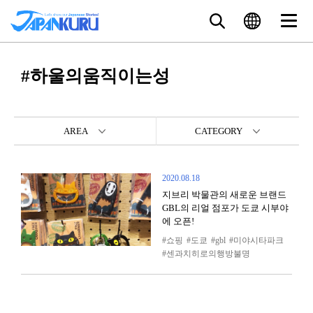
#하울의움직이는성
AREA
CATEGORY
2020.08.18
지브리 박물관의 새로운 브랜드
GBL의 리얼 점포가 도쿄 시부야
에 오픈!
쇼핑
도쿄
gbl
미야시타파크
센과치히로의행방불명