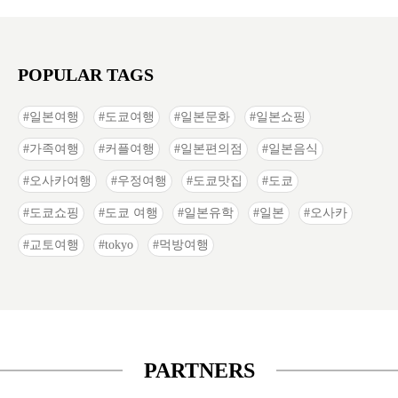
POPULAR TAGS
일본여행
도쿄여행
일본문화
일본쇼핑
가족여행
커플여행
일본편의점
일본음식
오사카여행
우정여행
도쿄맛집
도쿄
도쿄쇼핑
도쿄 여행
일본유학
일본
오사카
교토여행
tokyo
먹방여행
PARTNERS