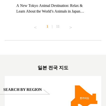
t TeamLab
A New Tokyo Animal Destination: Relax &
Shohei Oh
ng their
Learn About the World’s Animals in Japan
Other Jap
t to
#pr #japankuru #anitouch #anitouchtokyodome
From Kow
o see it for
#capybara #capybaracafe #animalcafe #tokyotrip
#pr #japa
1
|
11
#japantrip #카피바라 #애니터치 #아이와가볼
#kowa #sy
ink in bio)
만한곳 #도쿄여행 #가족여행 #東京旅遊 #東
#preworko
ex #kyoto
京親子景點 #日本動物互動體驗 #水豚泡澡 #
#japan
東京巨蛋城 #เที่ยวญี่ปุ่น2025 #ที่เที่ยว
#오타니쇼
on view of
ครอบครัว #สวนสัตว์ในร่ม #TokyoDomeCity
本旅遊 #運
oto ®
#anitouchtokyodome
ญี่ปุ่น #เ
#ผลิตภัณฑ์
일본 전국 지도
SEARCH BY REGION