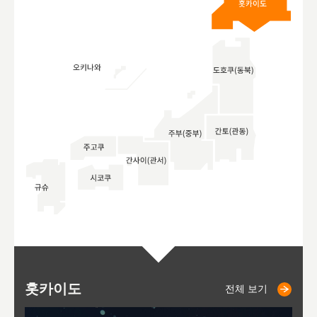
홋카이도
니세코
니키쵸
삿포로
오타루
도호
아
야
후
전체 보기
전체 보기
전체 보기
전체 보기
전체 보기