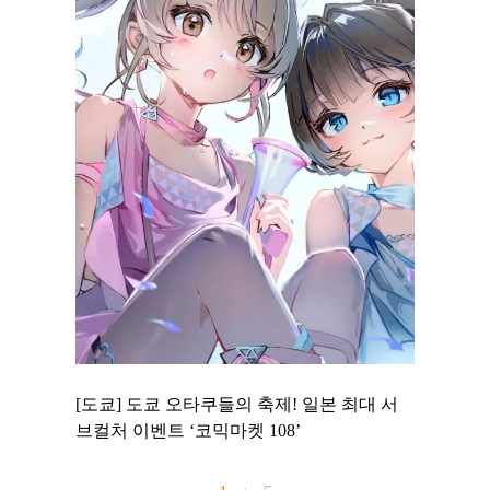
 to
[도쿄] 도쿄 오타쿠들의 축제! 일본 최대 서
[도쿄] 
 맛집 무료
브컬처 이벤트 ‘코믹마켓 108’
에서 즐기