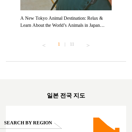
t TeamLab
A New Tokyo Animal Destination: Relax &
Shohei Oh
ng their
Learn About the World’s Animals in Japan
Other Jap
t to
#pr #japankuru #anitouch #anitouchtokyodome
From Kow
o see it for
#capybara #capybaracafe #animalcafe #tokyotrip
#pr #japa
1
|
11
#japantrip #카피바라 #애니터치 #아이와가볼
#kowa #sy
ink in bio)
만한곳 #도쿄여행 #가족여행 #東京旅遊 #東
#preworko
ex #kyoto
京親子景點 #日本動物互動體驗 #水豚泡澡 #
#japan
東京巨蛋城 #เที่ยวญี่ปุ่น2025 #ที่เที่ยว
#오타니쇼
on view of
ครอบครัว #สวนสัตว์ในร่ม #TokyoDomeCity
本旅遊 #運
oto ®
#anitouchtokyodome
ญี่ปุ่น #เ
#ผลิตภัณฑ์
일본 전국 지도
SEARCH BY REGION