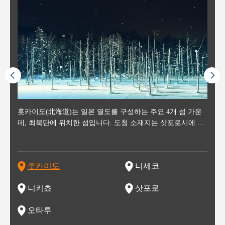
후에 위
홋카이도(北海道)는 일본 열도를 구성하는 주요 4개 섬 가운
신치토세 공항에서 약 2시간 거리의 니세코는, 세계 각지로부
홋카이도의 오타루에서 약 30여분 이동하면 도착하는 이곳은,
홋카이도의 도청 소재지로, 정치와 경제의 중심 도시로, 매년
홋카이도를 대표하는 관광 명소로 예로부터 무역항과 철도를
도호쿠
도호쿠
일본
일본
수수를
데, 최북단에 위치한 섬입니다. 도청 소재지는 삿포로시에 위
터 스키를 즐기기 위해 찾아드는 외국인 관광객들로 붐비는
과수 재배가 활발히 이뤄지는 작은 마을로, 포도와 사과, 체리
2월 오오도리 공원과 스스키노를 중심으로 시내 전역에서 열
통해 번영한 항구도시입니다. 운하를 따라 무역 상품을 보관
현, 
가타현, 후
한 자
리, 
 남쪽
치해 있습니다. 삿포로 맥주로 익히 알려진 삿포로시와 유명
도시로, 일본의 스노우 파우더를 제대로 즐길 수 있는 대형 스
가 생산됩니다. 특히 포도와 와인의 마을로 요이치시와 함께
리는 삿포로 눈 축제는 세계적인 이벤트로 알려져 있습니다.
하던 창고들이 당시의 모집을 간직하며 늘어서 있고, 창고 안
6현을
마츠리 (
부한 자연의 
시대
오키나
스키 리조트와 골프로 유명한 니세코정, 일본 3대 야경의 하
노우 리조트 지역입니다.
니키를 둘러보는 와인 투어리즘도 활성화되어 있는 곳입니다.
맥주와 라멘,양고기와 각종 신선한 해산물과 농산물로 미각과
은 박물관과, 라이브하우스, 수제 맥주 레스토랑과 카페등의
동북 
술)
세워
카마쓰, 오제 국립공원과 쓰루가성 공원, 
는 지
나로 꼽히는 하코다테시, 오타루 운하와 이국적인 풍경이 그
와인을 통해 신선한 지역의 먹거리와 오염되지않은 자연의 매
시각을 만족시켜주는 도시입니다.
레스토랑으로 쓰이고 있습니다.
한민국
신사와
벽한 파
홋카이도
니세코
도
이 가득
림 같은 오타루시가 관광지로 유명합니다.
력을 즐길 수 있는 여행을 즐길 수 있는 곳입니다.
한 
기있는 관광명소로
한 사
관광
네자와
니키쵸
삿포로
오타루