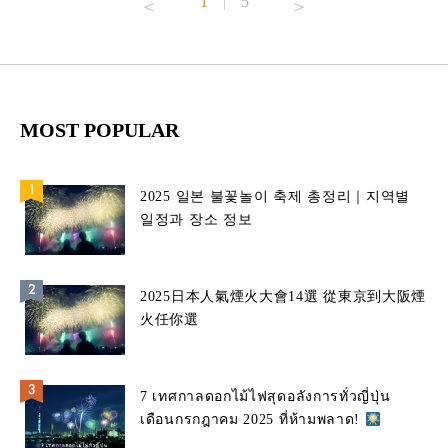
1
5
|
MOST POPULAR
2025 일본 불꽃놀이 축제 총정리｜지역별
일정과 장소 정보
2025日本人氣煙火大會14選 從東京到大阪煙
火任你選
7 เทศกาลดอกไม้ไฟสุดอลังการทั่วญี่ปุ่น
เดือนกรกฎาคม 2025 ที่ห้ามพลาด!