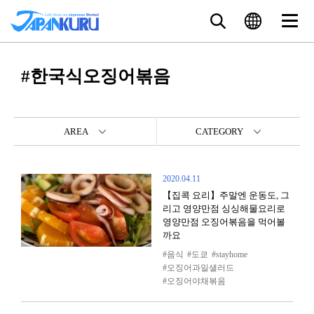
#한국식오징어볶음
AREA
CATEGORY
2020.04.11
【집콕 요리】주말엔 운동도, 그
리고 영양만점 싱싱해물요리로
영양만점 오징어볶음을 먹어볼
까요
음식
도쿄
stayhome
오징어과일샐러드
오징어야채볶음