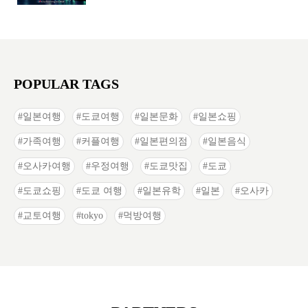
POPULAR TAGS
일본여행
도쿄여행
일본문화
일본쇼핑
가족여행
커플여행
일본편의점
일본음식
오사카여행
우정여행
도쿄맛집
도쿄
도쿄쇼핑
도쿄 여행
일본유학
일본
오사카
교토여행
tokyo
먹방여행