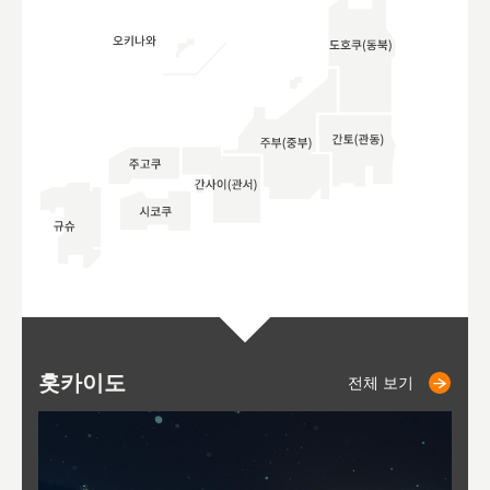
홋카이도
니세코
니키쵸
삿포로
오타루
도호
아
야
후
전체 보기
전체 보기
전체 보기
전체 보기
전체 보기