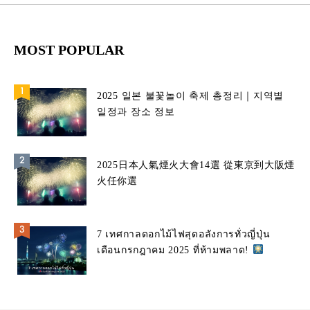
MOST POPULAR
2025 일본 불꽃놀이 축제 총정리｜지역별
일정과 장소 정보
2025日本人氣煙火大會14選 從東京到大阪煙
火任你選
7 เทศกาลดอกไม้ไฟสุดอลังการทั่วญี่ปุ่น
เดือนกรกฎาคม 2025 ที่ห้ามพลาด!