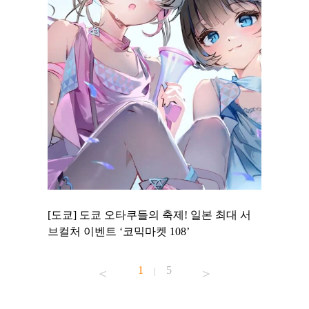
 to
[도쿄] 도쿄 오타쿠들의 축제! 일본 최대 서
[도쿄] 
 맛집 무료
브컬처 이벤트 ‘코믹마켓 108’
에서 즐기
1
5
|