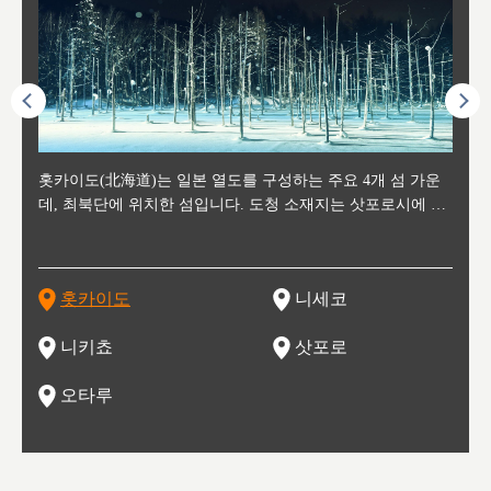
후에 위
홋카이도(北海道)는 일본 열도를 구성하는 주요 4개 섬 가운
신치토세 공항에서 약 2시간 거리의 니세코는, 세계 각지로부
홋카이도의 오타루에서 약 30여분 이동하면 도착하는 이곳은,
홋카이도의 도청 소재지로, 정치와 경제의 중심 도시로, 매년
홋카이도를 대표하는 관광 명소로 예로부터 무역항과 철도를
도호쿠
도호쿠
일본
일본
수수를
데, 최북단에 위치한 섬입니다. 도청 소재지는 삿포로시에 위
터 스키를 즐기기 위해 찾아드는 외국인 관광객들로 붐비는
과수 재배가 활발히 이뤄지는 작은 마을로, 포도와 사과, 체리
2월 오오도리 공원과 스스키노를 중심으로 시내 전역에서 열
통해 번영한 항구도시입니다. 운하를 따라 무역 상품을 보관
현, 
가타현, 후
한 자
리, 
 남쪽
치해 있습니다. 삿포로 맥주로 익히 알려진 삿포로시와 유명
도시로, 일본의 스노우 파우더를 제대로 즐길 수 있는 대형 스
가 생산됩니다. 특히 포도와 와인의 마을로 요이치시와 함께
리는 삿포로 눈 축제는 세계적인 이벤트로 알려져 있습니다.
하던 창고들이 당시의 모집을 간직하며 늘어서 있고, 창고 안
6현을
마츠리 (
부한 자연의 
시대
오키나
스키 리조트와 골프로 유명한 니세코정, 일본 3대 야경의 하
노우 리조트 지역입니다.
니키를 둘러보는 와인 투어리즘도 활성화되어 있는 곳입니다.
맥주와 라멘,양고기와 각종 신선한 해산물과 농산물로 미각과
은 박물관과, 라이브하우스, 수제 맥주 레스토랑과 카페등의
동북 
술)
세워
카마쓰, 오제 국립공원과 쓰루가성 공원, 
는 지
나로 꼽히는 하코다테시, 오타루 운하와 이국적인 풍경이 그
와인을 통해 신선한 지역의 먹거리와 오염되지않은 자연의 매
시각을 만족시켜주는 도시입니다.
레스토랑으로 쓰이고 있습니다.
한민국
신사와
벽한 파
홋카이도
니세코
도
이 가득
림 같은 오타루시가 관광지로 유명합니다.
력을 즐길 수 있는 여행을 즐길 수 있는 곳입니다.
한 
기있는 관광명소로
한 사
관광
네자와
니키쵸
삿포로
오타루