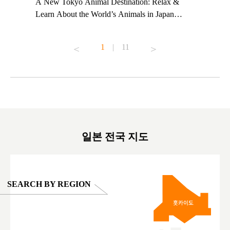
t TeamLab
A New Tokyo Animal Destination: Relax &
Shohei Oh
ng their
Learn About the World’s Animals in Japan
Other Jap
t to
#pr #japankuru #anitouch #anitouchtokyodome
From Kow
o see it for
#capybara #capybaracafe #animalcafe #tokyotrip
#pr #japa
1
|
11
#japantrip #카피바라 #애니터치 #아이와가볼
#kowa #sy
ink in bio)
만한곳 #도쿄여행 #가족여행 #東京旅遊 #東
#preworko
ex #kyoto
京親子景點 #日本動物互動體驗 #水豚泡澡 #
#japan
東京巨蛋城 #เที่ยวญี่ปุ่น2025 #ที่เที่ยว
#오타니쇼
on view of
ครอบครัว #สวนสัตว์ในร่ม #TokyoDomeCity
本旅遊 #運
oto ®
#anitouchtokyodome
ญี่ปุ่น #เ
#ผลิตภัณฑ์
일본 전국 지도
SEARCH BY REGION