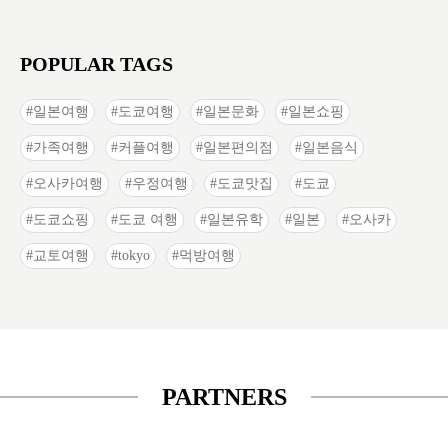
POPULAR TAGS
일본여행
도쿄여행
일본문화
일본쇼핑
가족여행
커플여행
일본편의점
일본음식
오사카여행
우정여행
도쿄맛집
도쿄
도쿄쇼핑
도쿄 여행
일본유학
일본
오사카
교토여행
tokyo
먹방여행
PARTNERS