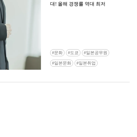
대! 올해 경쟁률 역대 최저
문화
도쿄
일본공무원
Ready to see TeamLab in Kyoto!? At
일본문화
일본취업
Biovortex Kyoto, the collective is taki
acclaimed immersive art and bringing i
Japan's ancient capital. We can't wait to
ourselves this autumn!
>> Find out more at Japankuru.com! (l
#japankuru #teamlab #teamlabbiovort
#kyototrip #japantravel #artnews
Photos courtesy of teamLab, Exhibitio
teamLab Biovortex Kyoto, 2025, Kyo
teamLab, courtesy Pace Gallery