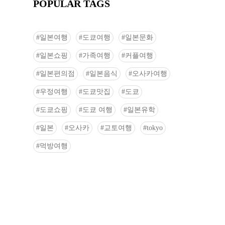
POPULAR TAGS
일본여행
도쿄여행
일본문화
일본쇼핑
가족여행
커플여행
일본편의점
일본음식
오사카여행
우정여행
도쿄맛집
도쿄
도쿄쇼핑
도쿄 여행
일본유학
일본
오사카
교토여행
tokyo
먹방여행