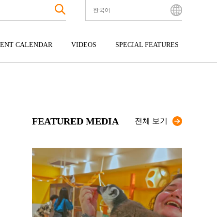
한국어
English
Bahasa Indonesia
ENT CALENDAR
VIDEOS
SPECIAL FEATURES
Français
한국어
터테인먼트
주고쿠
규슈
中文简体
광
시코쿠
오키나와
中文繁體
ไทย
FEATURED MEDIA
Tiếng Việt
전체 보기
日本語