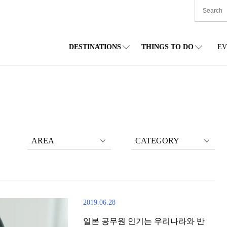
DESTINATIONS
THINGS TO DO
EV
본 전국
음식
도호쿠(동북)
숙박
주부(중부)
엔
카이도
쇼핑
간토(관동)
문화
간사이(관서)
관
AREA
CATEGORY
2019.06.28
일본 공무원 인기는 우리나라와 반