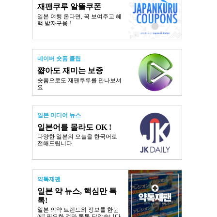
재팬쿠루 알뜰쿠폰
일본 여행 온다면, 꼭 보여주고 혜
택 받자구용 !
네이버 숏폼 클립
쨟아도 재미는 보증
숏폼으로도 재팬쿠루를 만나보셔
요
일본 미디어 뉴스
일본어를 몰라도 OK !
다양한 일본의 오늘을 한국어로
전해드립니다.
약톡재팬
일본 약 뉴스, 핵심만 톡
톡!
일본 의약 트렌드와 정보를 한눈
에! 필요한 것만 톡톡 담았습니다.