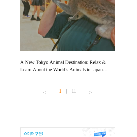
 TeamLab
A New Tokyo Animal Destination: Relax &
Shohei Oht
ng their
Learn About the World’s Animals in Japan
Other Japa
t to
#pr #japankuru #anitouch #anitouchtokyodome
From Kow
 see it for
#capybara #capybaracafe #animalcafe #tokyotrip
#pr #japan
1
|
11
#japantrip #카피바라 #애니터치 #아이와가볼
#kowa #sy
ink in bio)
만한곳 #도쿄여행 #가족여행 #東京旅遊 #東
#preworkou
ex #kyoto
京親子景點 #日本動物互動體驗 #水豚泡澡 #
#japan
東京巨蛋城 #เที่ยวญี่ปุ่น2025 #ที่เที่ยว
#오타니쇼
n view of
ครอบครัว #สวนสัตว์ในร่ม #TokyoDomeCity
本旅遊 #運
to ®
#anitouchtokyodome
ญี่ปุ่น #เ
쇼미더쿠폰!
#ผลิตภัณฑ์