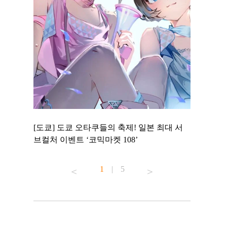
 to
[도쿄] 도쿄 오타쿠들의 축제! 일본 최대 서
[도쿄] 도
 맛집 무료
브컬처 이벤트 ‘코믹마켓 108’
에서 즐기
1
|
5