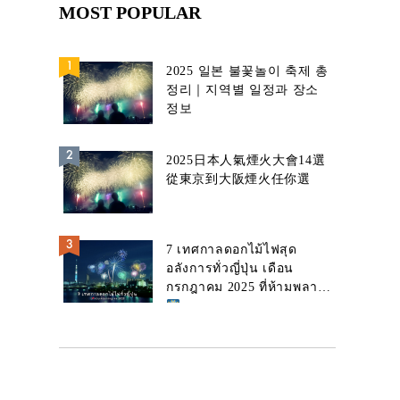
MOST POPULAR
2025 일본 불꽃놀이 축제 총
정리｜지역별 일정과 장소
정보
2025日本人氣煙火大會14選
從東京到大阪煙火任你選
7 เทศกาลดอกไม้ไฟสุด
อลังการทั่วญี่ปุ่น เดือน
กรกฎาคม 2025 ที่ห้ามพลาด!