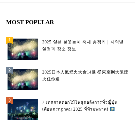
MOST POPULAR
2025 일본 불꽃놀이 축제 총정리｜지역별
일정과 장소 정보
2025日本人氣煙火大會14選 從東京到大阪煙
火任你選
7 เทศกาลดอกไม้ไฟสุดอลังการทั่วญี่ปุ่น
เดือนกรกฎาคม 2025 ที่ห้ามพลาด!