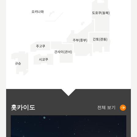
홋카이도
니세코
니키쵸
삿포로
오타루
도호
아
야
후
전체 보기
전체 보기
전체 보기
전체 보기
전체 보기