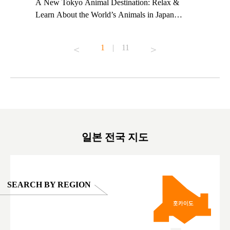
t TeamLab
A New Tokyo Animal Destination: Relax &
Shohei Oh
ng their
Learn About the World’s Animals in Japan
Other Jap
t to
#pr #japankuru #anitouch #anitouchtokyodome
From Kow
o see it for
#capybara #capybaracafe #animalcafe #tokyotrip
#pr #japa
1
|
11
#japantrip #카피바라 #애니터치 #아이와가볼
#kowa #sy
ink in bio)
만한곳 #도쿄여행 #가족여행 #東京旅遊 #東
#preworko
ex #kyoto
京親子景點 #日本動物互動體驗 #水豚泡澡 #
#japan
東京巨蛋城 #เที่ยวญี่ปุ่น2025 #ที่เที่ยว
#오타니쇼
on view of
ครอบครัว #สวนสัตว์ในร่ม #TokyoDomeCity
本旅遊 #運
oto ®
#anitouchtokyodome
ญี่ปุ่น #เ
#ผลิตภัณฑ์
일본 전국 지도
SEARCH BY REGION