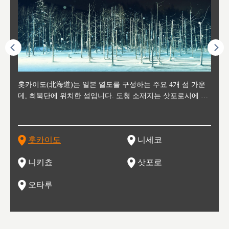
후에 위
홋카이도(北海道)는 일본 열도를 구성하는 주요 4개 섬 가운
신치토세 공항에서 약 2시간 거리의 니세코는, 세계 각지로부
홋카이도의 오타루에서 약 30여분 이동하면 도착하는 이곳은,
홋카이도의 도청 소재지로, 정치와 경제의 중심 도시로, 매년
홋카이도를 대표하는 관광 명소로 예로부터 무역항과 철도를
도호쿠
도호쿠
일본
일본
수수를
데, 최북단에 위치한 섬입니다. 도청 소재지는 삿포로시에 위
터 스키를 즐기기 위해 찾아드는 외국인 관광객들로 붐비는
과수 재배가 활발히 이뤄지는 작은 마을로, 포도와 사과, 체리
2월 오오도리 공원과 스스키노를 중심으로 시내 전역에서 열
통해 번영한 항구도시입니다. 운하를 따라 무역 상품을 보관
현, 
가타현, 후
한 자
리, 
 남쪽
치해 있습니다. 삿포로 맥주로 익히 알려진 삿포로시와 유명
도시로, 일본의 스노우 파우더를 제대로 즐길 수 있는 대형 스
가 생산됩니다. 특히 포도와 와인의 마을로 요이치시와 함께
리는 삿포로 눈 축제는 세계적인 이벤트로 알려져 있습니다.
하던 창고들이 당시의 모집을 간직하며 늘어서 있고, 창고 안
6현을
마츠리 (
부한 자연의 
시대
오키나
스키 리조트와 골프로 유명한 니세코정, 일본 3대 야경의 하
노우 리조트 지역입니다.
니키를 둘러보는 와인 투어리즘도 활성화되어 있는 곳입니다.
맥주와 라멘,양고기와 각종 신선한 해산물과 농산물로 미각과
은 박물관과, 라이브하우스, 수제 맥주 레스토랑과 카페등의
동북 
술)
세워
카마쓰, 오제 국립공원과 쓰루가성 공원, 
는 지
나로 꼽히는 하코다테시, 오타루 운하와 이국적인 풍경이 그
와인을 통해 신선한 지역의 먹거리와 오염되지않은 자연의 매
시각을 만족시켜주는 도시입니다.
레스토랑으로 쓰이고 있습니다.
한민국
신사와
벽한 파
홋카이도
니세코
도
이 가득
림 같은 오타루시가 관광지로 유명합니다.
력을 즐길 수 있는 여행을 즐길 수 있는 곳입니다.
한 
기있는 관광명소로
한 사
관광
네자와
니키쵸
삿포로
오타루