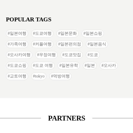
POPULAR TAGS
일본여행
도쿄여행
일본문화
일본쇼핑
가족여행
커플여행
일본편의점
일본음식
오사카여행
우정여행
도쿄맛집
도쿄
도쿄쇼핑
도쿄 여행
일본유학
일본
오사카
교토여행
tokyo
먹방여행
PARTNERS