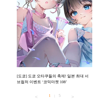
 to
[도쿄] 도쿄 오타쿠들의 축제! 일본 최대 서
[도쿄] 
 맛집 무료
브컬처 이벤트 ‘코믹마켓 108’
에서 즐기
1
5
|