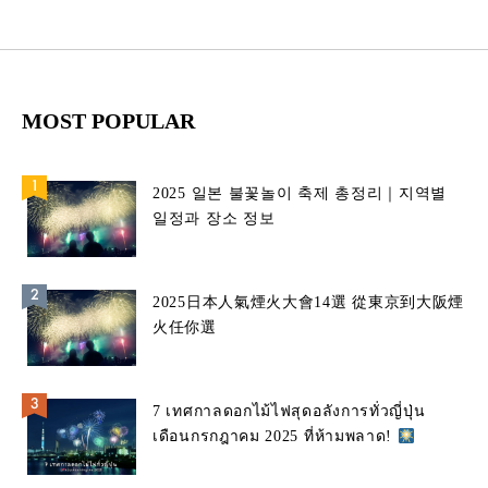
MOST POPULAR
2025 일본 불꽃놀이 축제 총정리｜지역별
일정과 장소 정보
2025日本人氣煙火大會14選 從東京到大阪煙
火任你選
7 เทศกาลดอกไม้ไฟสุดอลังการทั่วญี่ปุ่น
เดือนกรกฎาคม 2025 ที่ห้ามพลาด!