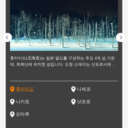
후에 위
홋카이도(北海道)는 일본 열도를 구성하는 주요 4개 섬 가운
신치토세 공항에서 약 2시간 거리의 니세코는, 세계 각지로부
홋카이도의 오타루에서 약 30여분 이동하면 도착하는 이곳은,
홋카이도의 도청 소재지로, 정치와 경제의 중심 도시로, 매년
홋카이도를 대표하는 관광 명소로 예로부터 무역항과 철도를
도호쿠
도호쿠
일본
일본
수수를
데, 최북단에 위치한 섬입니다. 도청 소재지는 삿포로시에 위
터 스키를 즐기기 위해 찾아드는 외국인 관광객들로 붐비는
과수 재배가 활발히 이뤄지는 작은 마을로, 포도와 사과, 체리
2월 오오도리 공원과 스스키노를 중심으로 시내 전역에서 열
통해 번영한 항구도시입니다. 운하를 따라 무역 상품을 보관
현, 
가타현, 후
한 자
리, 
 남쪽
치해 있습니다. 삿포로 맥주로 익히 알려진 삿포로시와 유명
도시로, 일본의 스노우 파우더를 제대로 즐길 수 있는 대형 스
가 생산됩니다. 특히 포도와 와인의 마을로 요이치시와 함께
리는 삿포로 눈 축제는 세계적인 이벤트로 알려져 있습니다.
하던 창고들이 당시의 모집을 간직하며 늘어서 있고, 창고 안
6현을
마츠리 (
부한 자연의 
시대
오키나
스키 리조트와 골프로 유명한 니세코정, 일본 3대 야경의 하
노우 리조트 지역입니다.
니키를 둘러보는 와인 투어리즘도 활성화되어 있는 곳입니다.
맥주와 라멘,양고기와 각종 신선한 해산물과 농산물로 미각과
은 박물관과, 라이브하우스, 수제 맥주 레스토랑과 카페등의
동북 
술)
세워
카마쓰, 오제 국립공원과 쓰루가성 공원, 
는 지
나로 꼽히는 하코다테시, 오타루 운하와 이국적인 풍경이 그
와인을 통해 신선한 지역의 먹거리와 오염되지않은 자연의 매
시각을 만족시켜주는 도시입니다.
레스토랑으로 쓰이고 있습니다.
한민국
신사와
벽한 파
홋카이도
니세코
도
이 가득
림 같은 오타루시가 관광지로 유명합니다.
력을 즐길 수 있는 여행을 즐길 수 있는 곳입니다.
한 
기있는 관광명소로
한 사
관광
네자와
니키쵸
삿포로
오타루