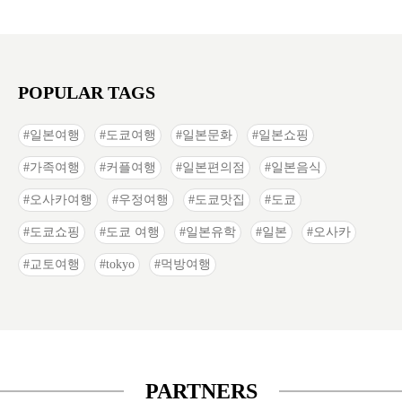
POPULAR TAGS
일본여행
도쿄여행
일본문화
일본쇼핑
가족여행
커플여행
일본편의점
일본음식
오사카여행
우정여행
도쿄맛집
도쿄
도쿄쇼핑
도쿄 여행
일본유학
일본
오사카
교토여행
tokyo
먹방여행
PARTNERS