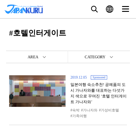
#호텔인터게이트
AREA
CATEGORY
2019.12.05
Sponsored
일본여행 숙소추천! 공예품의 도
시 가나자와를 대표하는 다섯가
지 색으로 꾸며진 ‘호텔 인터게이
트 가나자와’
숙박
가나자와
가성비호텔
가족여행