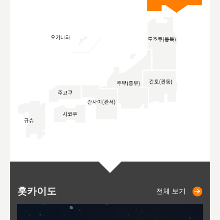
홋카이도
니세코
니키쵸
삿포로
오타루
도호
아
야
후
전체 보기
전체 보기
전체 보기
전체 보기
전체 보기