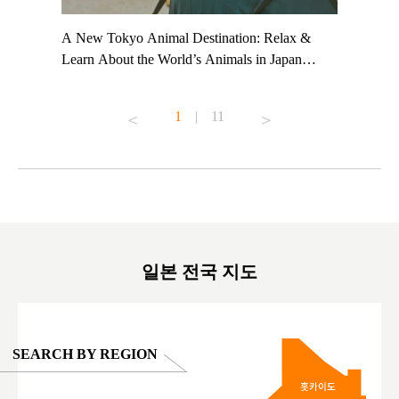
t TeamLab
A New Tokyo Animal Destination: Relax &
Shohei Oh
ng their
Learn About the World’s Animals in Japan
Other Jap
t to
#pr #japankuru #anitouch #anitouchtokyodome
From Kow
o see it for
#capybara #capybaracafe #animalcafe #tokyotrip
#pr #japa
1
|
11
#japantrip #카피바라 #애니터치 #아이와가볼
#kowa #sy
ink in bio)
만한곳 #도쿄여행 #가족여행 #東京旅遊 #東
#preworko
ex #kyoto
京親子景點 #日本動物互動體驗 #水豚泡澡 #
#japan
東京巨蛋城 #เที่ยวญี่ปุ่น2025 #ที่เที่ยว
#오타니쇼
on view of
ครอบครัว #สวนสัตว์ในร่ม #TokyoDomeCity
本旅遊 #運
oto ®
#anitouchtokyodome
ญี่ปุ่น #เ
#ผลิตภัณฑ์
일본 전국 지도
SEARCH BY REGION