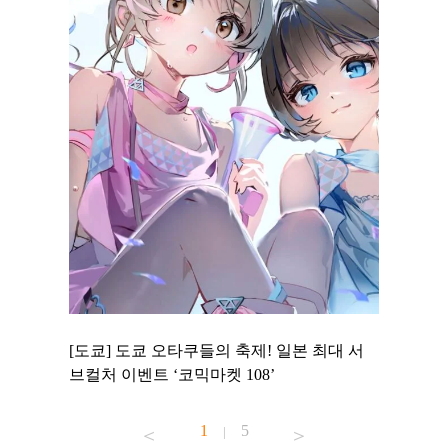
 to
[도쿄] 도쿄 오타쿠들의 축제! 일본 최대 서
[도쿄] 
 맛집 무료
브컬처 이벤트 ‘코믹마켓 108’
에서 즐기
1
5
|