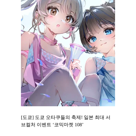
 to
[도쿄] 도쿄 오타쿠들의 축제! 일본 최대 서
[도쿄] 
 맛집 무료
브컬처 이벤트 ‘코믹마켓 108’
에서 즐기