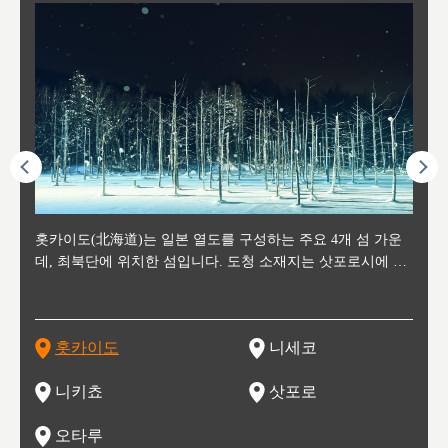
후에 위
홋카이도(北海道)는 일본 열도를 구성하는 주요 4개 섬 가운
신치토세 공항에서 약 2시간 거리의 니세코는, 세계 각지로부
홋카이도의 오타루에서 약 30여분 이동하면 도착하는 이곳은,
홋카이도의 도청 소재지로, 정치와 경제의 중심 도시로, 매년
홋카이도를 대표하는 관광 명소로 예로부터 무역항과 철도를
도호쿠
도호쿠
일본
일본
수수를
데, 최북단에 위치한 섬입니다. 도청 소재지는 삿포로시에 위
터 스키를 즐기기 위해 찾아드는 외국인 관광객들로 붐비는
과수 재배가 활발히 이뤄지는 작은 마을로, 포도와 사과, 체리
2월 오오도리 공원과 스스키노를 중심으로 시내 전역에서 열
통해 번영한 항구도시입니다. 운하를 따라 무역 상품을 보관
현, 
가타현, 후
한 자
리, 
 남쪽
치해 있습니다. 삿포로 맥주로 익히 알려진 삿포로시와 유명
도시로, 일본의 스노우 파우더를 제대로 즐길 수 있는 대형 스
가 생산됩니다. 특히 포도와 와인의 마을로 요이치시와 함께
리는 삿포로 눈 축제는 세계적인 이벤트로 알려져 있습니다.
하던 창고들이 당시의 모집을 간직하며 늘어서 있고, 창고 안
6현을
마츠리 (
부한 자연의 
시대
오키나
스키 리조트와 골프로 유명한 니세코정, 일본 3대 야경의 하
노우 리조트 지역입니다.
니키를 둘러보는 와인 투어리즘도 활성화되어 있는 곳입니다.
맥주와 라멘,양고기와 각종 신선한 해산물과 농산물로 미각과
은 박물관과, 라이브하우스, 수제 맥주 레스토랑과 카페등의
동북 
술)
세워
카마쓰, 오제 국립공원과 쓰루가성 공원, 
는 지
나로 꼽히는 하코다테시, 오타루 운하와 이국적인 풍경이 그
와인을 통해 신선한 지역의 먹거리와 오염되지않은 자연의 매
시각을 만족시켜주는 도시입니다.
레스토랑으로 쓰이고 있습니다.
한민국
신사와
벽한 파
홋카이도
니세코
도
이 가득
림 같은 오타루시가 관광지로 유명합니다.
력을 즐길 수 있는 여행을 즐길 수 있는 곳입니다.
한 
기있는 관광명소로
한 사
관광
네자와
니키쵸
삿포로
오타루