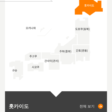
홋카이도
니세코
니키쵸
삿포로
오타루
도호
아
야
후
전체 보기
전체 보기
전체 보기
전체 보기
전체 보기