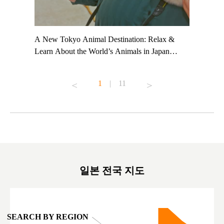
t TeamLab
A New Tokyo Animal Destination: Relax &
Shohei Oh
ng their
Learn About the World’s Animals in Japan
Other Jap
t to
#pr #japankuru #anitouch #anitouchtokyodome
From Kow
o see it for
#capybara #capybaracafe #animalcafe #tokyotrip
#pr #japa
1
|
11
#japantrip #카피바라 #애니터치 #아이와가볼
#kowa #sy
ink in bio)
만한곳 #도쿄여행 #가족여행 #東京旅遊 #東
#preworko
ex #kyoto
京親子景點 #日本動物互動體驗 #水豚泡澡 #
#japan
東京巨蛋城 #เที่ยวญี่ปุ่น2025 #ที่เที่ยว
#오타니쇼
on view of
ครอบครัว #สวนสัตว์ในร่ม #TokyoDomeCity
本旅遊 #運
oto ®
#anitouchtokyodome
ญี่ปุ่น #เ
#ผลิตภัณฑ์
일본 전국 지도
SEARCH BY REGION