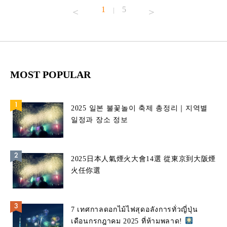
1
5
|
MOST POPULAR
2025 일본 불꽃놀이 축제 총정리｜지역별
일정과 장소 정보
2025日本人氣煙火大會14選 從東京到大阪煙
火任你選
7 เทศกาลดอกไม้ไฟสุดอลังการทั่วญี่ปุ่น
เดือนกรกฎาคม 2025 ที่ห้ามพลาด!