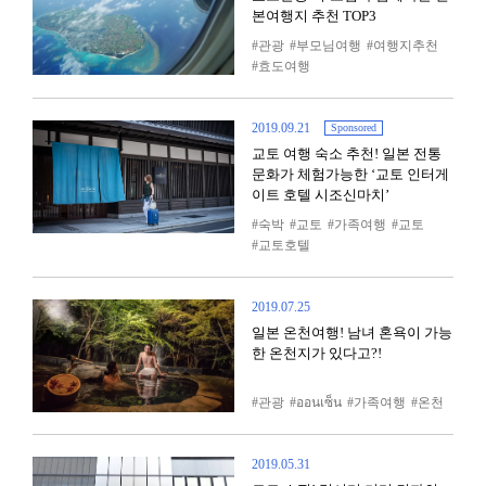
본여행지 추천 TOP3
관광
부모님여행
여행지추천
효도여행
2019.09.21
Sponsored
교토 여행 숙소 추천! 일본 전통
문화가 체험가능한 ‘교토 인터게
이트 호텔 시조신마치’
숙박
교토
가족여행
교토
교토호텔
2019.07.25
일본 온천여행! 남녀 혼욕이 가능
한 온천지가 있다고?!
관광
ออนเซ็น
가족여행
온천
2019.05.31