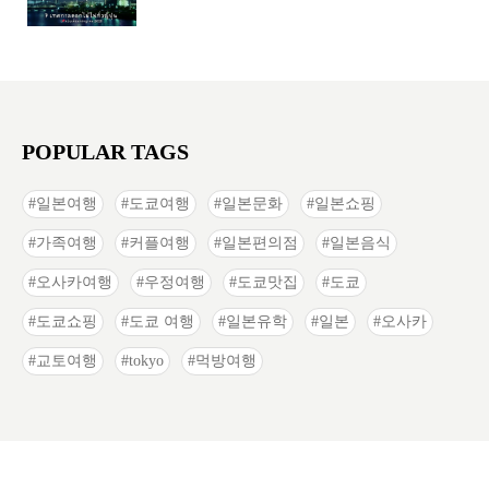
POPULAR TAGS
일본여행
도쿄여행
일본문화
일본쇼핑
가족여행
커플여행
일본편의점
일본음식
오사카여행
우정여행
도쿄맛집
도쿄
도쿄쇼핑
도쿄 여행
일본유학
일본
오사카
교토여행
tokyo
먹방여행