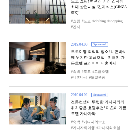
도쿄 쇼핑! 럭셔리 거리 긴자의
최대 상업시설 ‘긴자식스(GINZA
SIX)’
쇼핑
도쿄
clothing
shopping
긴자
2019.04.03
Sponsored
도쿄여행 최적의 장소! 니혼바시
에 위치한 고급호텔_ 미츠이 가
든호텔 프리미어 니혼바시
숙박
도쿄
고급호텔
니혼바시
도쿄관광
2019.04.02
Sponsored
전통컨셉이 뚜렷한 가나자와의
위치좋은 호텔추천! 미츠이 가든
호텔 가나자와
숙박
가나자와숙소
가나자와여행
가나자와호텔