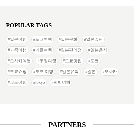
POPULAR TAGS
일본여행
도쿄여행
일본문화
일본쇼핑
가족여행
커플여행
일본편의점
일본음식
오사카여행
우정여행
도쿄맛집
도쿄
도쿄쇼핑
도쿄 여행
일본유학
일본
오사카
교토여행
tokyo
먹방여행
PARTNERS