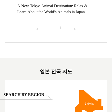
t TeamLab
A New Tokyo Animal Destination: Relax &
Shohei Oh
ng their
Learn About the World’s Animals in Japan
Other Jap
t to
#pr #japankuru #anitouch #anitouchtokyodome
From Kow
o see it for
#capybara #capybaracafe #animalcafe #tokyotrip
#pr #japa
1
|
11
#japantrip #카피바라 #애니터치 #아이와가볼
#kowa #sy
ink in bio)
만한곳 #도쿄여행 #가족여행 #東京旅遊 #東
#preworko
ex #kyoto
京親子景點 #日本動物互動體驗 #水豚泡澡 #
#japan
東京巨蛋城 #เที่ยวญี่ปุ่น2025 #ที่เที่ยว
#오타니쇼
on view of
ครอบครัว #สวนสัตว์ในร่ม #TokyoDomeCity
本旅遊 #運
oto ®
#anitouchtokyodome
ญี่ปุ่น #เ
#ผลิตภัณฑ์
일본 전국 지도
SEARCH BY REGION