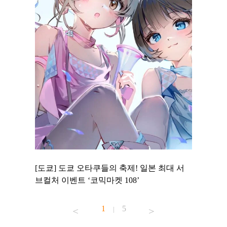
 to
[도쿄] 도쿄 오타쿠들의 축제! 일본 최대 서
[도쿄] 
 맛집 무료
브컬처 이벤트 ‘코믹마켓 108’
에서 즐기
1
5
|