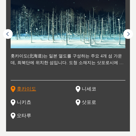
후에 위
홋카이도(北海道)는 일본 열도를 구성하는 주요 4개 섬 가운
신치토세 공항에서 약 2시간 거리의 니세코는, 세계 각지로부
홋카이도의 오타루에서 약 30여분 이동하면 도착하는 이곳은,
홋카이도의 도청 소재지로, 정치와 경제의 중심 도시로, 매년
홋카이도를 대표하는 관광 명소로 예로부터 무역항과 철도를
도호쿠
도호쿠
일본
일본
수수를
데, 최북단에 위치한 섬입니다. 도청 소재지는 삿포로시에 위
터 스키를 즐기기 위해 찾아드는 외국인 관광객들로 붐비는
과수 재배가 활발히 이뤄지는 작은 마을로, 포도와 사과, 체리
2월 오오도리 공원과 스스키노를 중심으로 시내 전역에서 열
통해 번영한 항구도시입니다. 운하를 따라 무역 상품을 보관
현, 
가타현, 후
한 자
리, 
 남쪽
치해 있습니다. 삿포로 맥주로 익히 알려진 삿포로시와 유명
도시로, 일본의 스노우 파우더를 제대로 즐길 수 있는 대형 스
가 생산됩니다. 특히 포도와 와인의 마을로 요이치시와 함께
리는 삿포로 눈 축제는 세계적인 이벤트로 알려져 있습니다.
하던 창고들이 당시의 모집을 간직하며 늘어서 있고, 창고 안
6현을
마츠리 (
부한 자연의 
시대
오키나
스키 리조트와 골프로 유명한 니세코정, 일본 3대 야경의 하
노우 리조트 지역입니다.
니키를 둘러보는 와인 투어리즘도 활성화되어 있는 곳입니다.
맥주와 라멘,양고기와 각종 신선한 해산물과 농산물로 미각과
은 박물관과, 라이브하우스, 수제 맥주 레스토랑과 카페등의
동북 
술)
세워
카마쓰, 오제 국립공원과 쓰루가성 공원, 
는 지
나로 꼽히는 하코다테시, 오타루 운하와 이국적인 풍경이 그
와인을 통해 신선한 지역의 먹거리와 오염되지않은 자연의 매
시각을 만족시켜주는 도시입니다.
레스토랑으로 쓰이고 있습니다.
한민국
신사와
벽한 파
홋카이도
니세코
도
이 가득
림 같은 오타루시가 관광지로 유명합니다.
력을 즐길 수 있는 여행을 즐길 수 있는 곳입니다.
한 
기있는 관광명소로
한 사
관광
네자와
니키쵸
삿포로
오타루