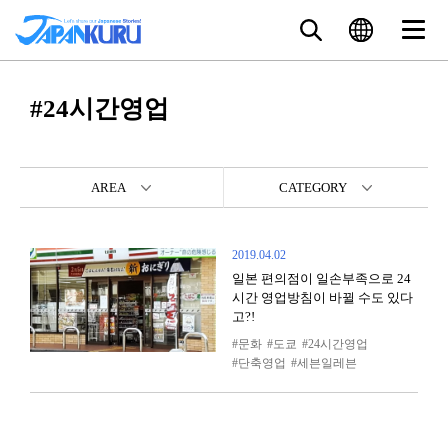
#24시간영업
AREA
CATEGORY
2019.04.02
일본 편의점이 일손부족으로 24
시간 영업방침이 바뀔 수도 있다
고?!
문화
도쿄
24시간영업
단축영업
세븐일레븐