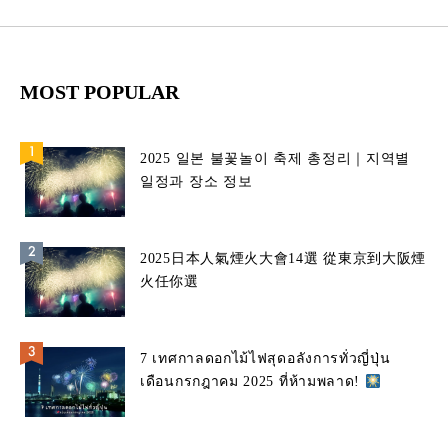
MOST POPULAR
2025 일본 불꽃놀이 축제 총정리｜지역별
일정과 장소 정보
2025日本人氣煙火大會14選 從東京到大阪煙
火任你選
7 เทศกาลดอกไม้ไฟสุดอลังการทั่วญี่ปุ่น
เดือนกรกฎาคม 2025 ที่ห้ามพลาด!