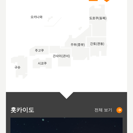
홋카이도
니세코
니키쵸
삿포로
오타루
도호
아
야
후
전체 보기
전체 보기
전체 보기
전체 보기
전체 보기