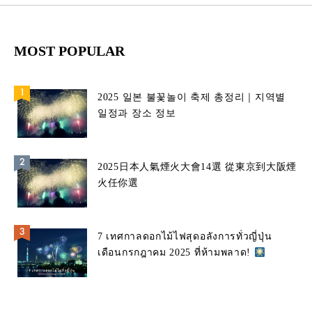
MOST POPULAR
2025 일본 불꽃놀이 축제 총정리｜지역별
일정과 장소 정보
2025日本人氣煙火大會14選 從東京到大阪煙
火任你選
7 เทศกาลดอกไม้ไฟสุดอลังการทั่วญี่ปุ่น
เดือนกรกฎาคม 2025 ที่ห้ามพลาด!