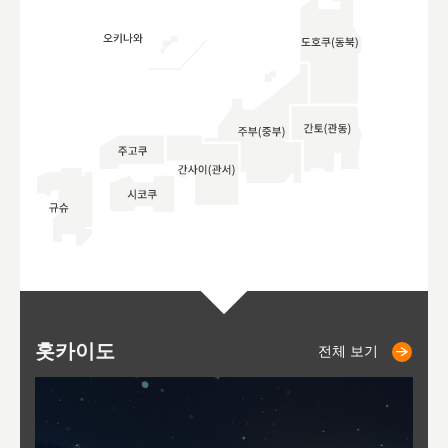
홋카이도
니세코
니키쵸
삿포로
오타루
도호
아
야
후
전체 보기
전체 보기
전체 보기
전체 보기
전체 보기