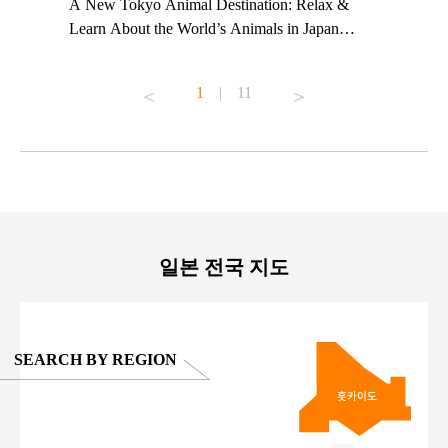
t TeamLab
A New Tokyo Animal Destination: Relax &
Shohei Oh
ng their
Learn About the World’s Animals in Japan
Other Jap
t to
#pr #japankuru #anitouch #anitouchtokyodome
From Kow
o see it for
#capybara #capybaracafe #animalcafe #tokyotrip
#pr #japa
1
|
11
#japantrip #카피바라 #애니터치 #아이와가볼
#kowa #sy
ink in bio)
만한곳 #도쿄여행 #가족여행 #東京旅遊 #東
#preworko
ex #kyoto
京親子景點 #日本動物互動體驗 #水豚泡澡 #
#japan
東京巨蛋城 #เที่ยวญี่ปุ่น2025 #ที่เที่ยว
#오타니쇼
on view of
ครอบครัว #สวนสัตว์ในร่ม #TokyoDomeCity
本旅遊 #運
oto ®
#anitouchtokyodome
ญี่ปุ่น #เ
#ผลิตภัณฑ์
일본 전국 지도
SEARCH BY REGION