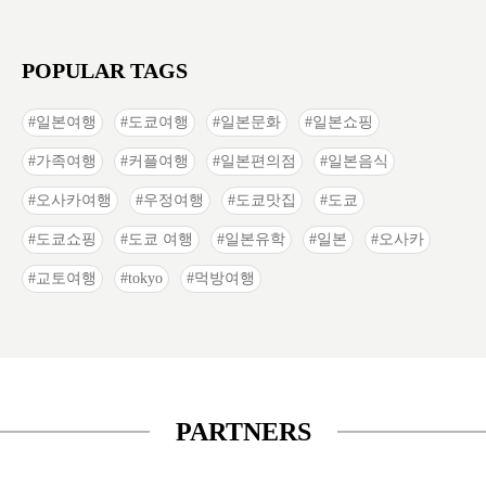
POPULAR TAGS
일본여행
도쿄여행
일본문화
일본쇼핑
가족여행
커플여행
일본편의점
일본음식
오사카여행
우정여행
도쿄맛집
도쿄
도쿄쇼핑
도쿄 여행
일본유학
일본
오사카
교토여행
tokyo
먹방여행
PARTNERS