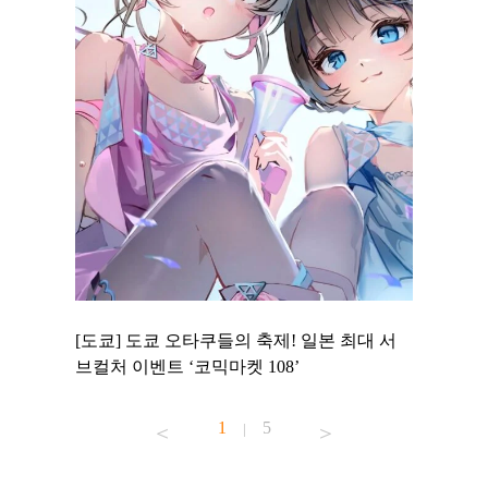
 to
[도쿄] 도쿄 오타쿠들의 축제! 일본 최대 서
[도쿄] 
 맛집 무료
브컬처 이벤트 ‘코믹마켓 108’
에서 즐기
1
5
|