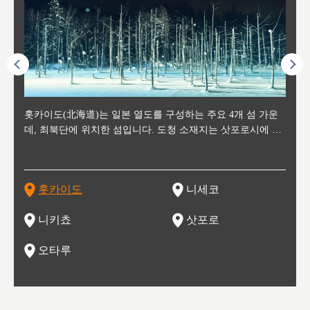
후에 위
홋카이도(北海道)는 일본 열도를 구성하는 주요 4개 섬 가운
신치토세 공항에서 약 2시간 거리의 니세코는, 세계 각지로부
홋카이도의 오타루에서 약 30여분 이동하면 도착하는 이곳은,
홋카이도의 도청 소재지로, 정치와 경제의 중심 도시로, 매년
홋카이도를 대표하는 관광 명소로 예로부터 무역항과 철도를
도호쿠
도호쿠
일본
일본
수수를
데, 최북단에 위치한 섬입니다. 도청 소재지는 삿포로시에 위
터 스키를 즐기기 위해 찾아드는 외국인 관광객들로 붐비는
과수 재배가 활발히 이뤄지는 작은 마을로, 포도와 사과, 체리
2월 오오도리 공원과 스스키노를 중심으로 시내 전역에서 열
통해 번영한 항구도시입니다. 운하를 따라 무역 상품을 보관
현, 
가타현, 후
한 자
리, 
 남쪽
치해 있습니다. 삿포로 맥주로 익히 알려진 삿포로시와 유명
도시로, 일본의 스노우 파우더를 제대로 즐길 수 있는 대형 스
가 생산됩니다. 특히 포도와 와인의 마을로 요이치시와 함께
리는 삿포로 눈 축제는 세계적인 이벤트로 알려져 있습니다.
하던 창고들이 당시의 모집을 간직하며 늘어서 있고, 창고 안
6현을
마츠리 (
부한 자연의 
시대
오키나
스키 리조트와 골프로 유명한 니세코정, 일본 3대 야경의 하
노우 리조트 지역입니다.
니키를 둘러보는 와인 투어리즘도 활성화되어 있는 곳입니다.
맥주와 라멘,양고기와 각종 신선한 해산물과 농산물로 미각과
은 박물관과, 라이브하우스, 수제 맥주 레스토랑과 카페등의
동북 
술)
세워
카마쓰, 오제 국립공원과 쓰루가성 공원, 
는 지
나로 꼽히는 하코다테시, 오타루 운하와 이국적인 풍경이 그
와인을 통해 신선한 지역의 먹거리와 오염되지않은 자연의 매
시각을 만족시켜주는 도시입니다.
레스토랑으로 쓰이고 있습니다.
한민국
신사와
벽한 파
홋카이도
니세코
도
이 가득
림 같은 오타루시가 관광지로 유명합니다.
력을 즐길 수 있는 여행을 즐길 수 있는 곳입니다.
한 
기있는 관광명소로
한 사
관광
네자와
니키쵸
삿포로
오타루