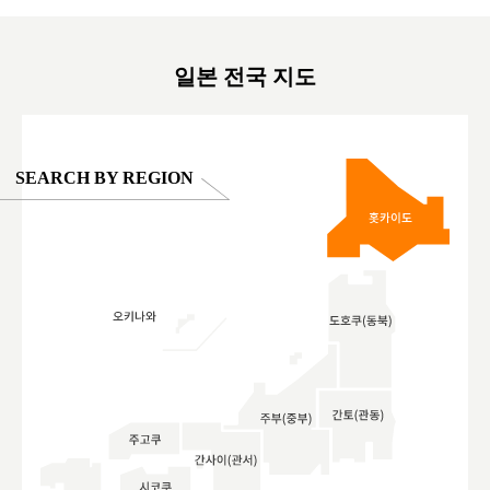
oto ®
#anitouchtokyodome
ญี่ปุ่น #เ
#ผลิตภัณฑ์
일본 전국 지도
SEARCH BY REGION