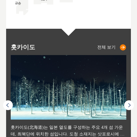
홋카이도
니세코
니키쵸
삿포로
오타루
도호
아
야
후
전체 보기
전체 보기
전체 보기
전체 보기
전체 보기
후에 위
홋카이도(北海道)는 일본 열도를 구성하는 주요 4개 섬 가운
신치토세 공항에서 약 2시간 거리의 니세코는, 세계 각지로부
홋카이도의 오타루에서 약 30여분 이동하면 도착하는 이곳은,
홋카이도의 도청 소재지로, 정치와 경제의 중심 도시로, 매년
홋카이도를 대표하는 관광 명소로 예로부터 무역항과 철도를
도호쿠
도호쿠
일본
일본
수수를
데, 최북단에 위치한 섬입니다. 도청 소재지는 삿포로시에 위
터 스키를 즐기기 위해 찾아드는 외국인 관광객들로 붐비는
과수 재배가 활발히 이뤄지는 작은 마을로, 포도와 사과, 체리
2월 오오도리 공원과 스스키노를 중심으로 시내 전역에서 열
통해 번영한 항구도시입니다. 운하를 따라 무역 상품을 보관
현, 
가타현, 후
한 자
리, 