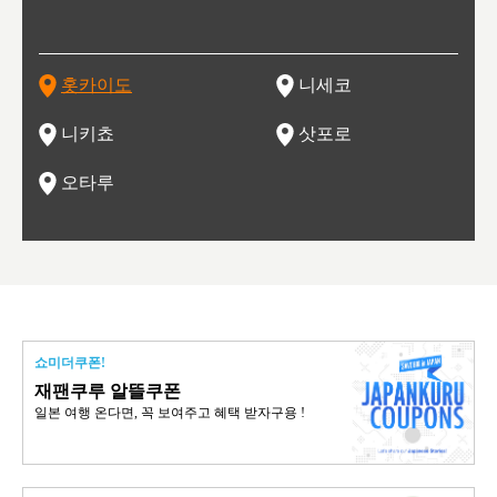
 남쪽
치해 있습니다. 삿포로 맥주로 익히 알려진 삿포로시와 유명
도시로, 일본의 스노우 파우더를 제대로 즐길 수 있는 대형 스
가 생산됩니다. 특히 포도와 와인의 마을로 요이치시와 함께
리는 삿포로 눈 축제는 세계적인 이벤트로 알려져 있습니다.
하던 창고들이 당시의 모집을 간직하며 늘어서 있고, 창고 안
6현을
마츠리 (
부한 자연의 
시대
오키나
스키 리조트와 골프로 유명한 니세코정, 일본 3대 야경의 하
노우 리조트 지역입니다.
니키를 둘러보는 와인 투어리즘도 활성화되어 있는 곳입니다.
맥주와 라멘,양고기와 각종 신선한 해산물과 농산물로 미각과
은 박물관과, 라이브하우스, 수제 맥주 레스토랑과 카페등의
동북 
술)
세워
카마쓰, 오제 국립공원과 쓰루가성 공원, 
는 지
나로 꼽히는 하코다테시, 오타루 운하와 이국적인 풍경이 그
와인을 통해 신선한 지역의 먹거리와 오염되지않은 자연의 매
시각을 만족시켜주는 도시입니다.
레스토랑으로 쓰이고 있습니다.
한민국
신사와
벽한 파
홋카이도
니세코
도
이 가득
림 같은 오타루시가 관광지로 유명합니다.
력을 즐길 수 있는 여행을 즐길 수 있는 곳입니다.
한 
기있는 관광명소로
한 사
관광
네자와
니키쵸
삿포로
오타루
쇼미더쿠폰!
재팬쿠루 알뜰쿠폰
일본 여행 온다면, 꼭 보여주고 혜택 받자구용 !