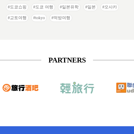
도쿄쇼핑
도쿄 여행
일본유학
일본
오사카
교토여행
tokyo
먹방여행
PARTNERS