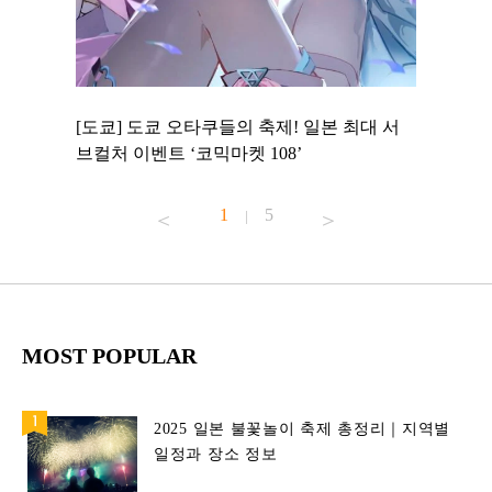
 to
[도쿄] 도쿄 오타쿠들의 축제! 일본 최대 서
[도쿄] 
 맛집 무료
브컬처 이벤트 ‘코믹마켓 108’
에서 즐기
1
5
|
MOST POPULAR
2025 일본 불꽃놀이 축제 총정리｜지역별
일정과 장소 정보