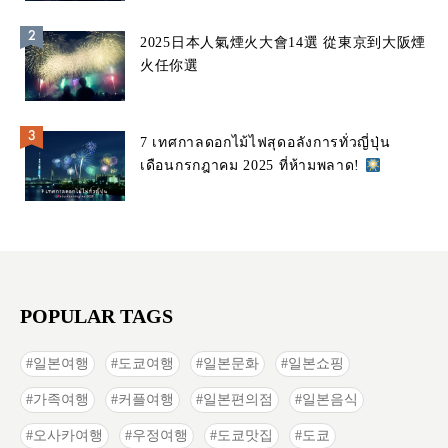
2025日本人氣煙火大會14選 從東京到大阪煙
火任你選
7 เทศกาลดอกไม้ไฟสุดอลังการทั่วญี่ปุ่น
เดือนกรกฎาคม 2025 ที่ห้ามพลาด!
POPULAR TAGS
일본여행
도쿄여행
일본문화
일본쇼핑
가족여행
커플여행
일본편의점
일본음식
오사카여행
우정여행
도쿄맛집
도쿄