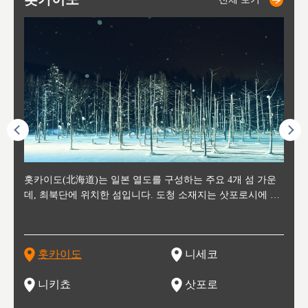
후에 위
홋카이도(北海道)는 일본 열도를 구성하는 주요 4개 섬 가운
신치토세 공항에서 약 2시간 거리의 니세코는, 세계 각지로부
홋카이도의 오타루에서 약 30여분 이동하면 도착하는 이곳은,
홋카이도의 도청 소재지로, 정치와 경제의 중심 도시로, 매년
홋카이도를 대표하는 관광 명소로 예로부터 무역항과 철도를
도호쿠
도호쿠
일본
일본
수수를
데, 최북단에 위치한 섬입니다. 도청 소재지는 삿포로시에 위
터 스키를 즐기기 위해 찾아드는 외국인 관광객들로 붐비는
과수 재배가 활발히 이뤄지는 작은 마을로, 포도와 사과, 체리
2월 오오도리 공원과 스스키노를 중심으로 시내 전역에서 열
통해 번영한 항구도시입니다. 운하를 따라 무역 상품을 보관
현, 
가타현, 후
한 자
리, 
 남쪽
치해 있습니다. 삿포로 맥주로 익히 알려진 삿포로시와 유명
도시로, 일본의 스노우 파우더를 제대로 즐길 수 있는 대형 스
가 생산됩니다. 특히 포도와 와인의 마을로 요이치시와 함께
리는 삿포로 눈 축제는 세계적인 이벤트로 알려져 있습니다.
하던 창고들이 당시의 모집을 간직하며 늘어서 있고, 창고 안
6현을
마츠리 (
부한 자연의 
시대
오키나
스키 리조트와 골프로 유명한 니세코정, 일본 3대 야경의 하
노우 리조트 지역입니다.
니키를 둘러보는 와인 투어리즘도 활성화되어 있는 곳입니다.
맥주와 라멘,양고기와 각종 신선한 해산물과 농산물로 미각과
은 박물관과, 라이브하우스, 수제 맥주 레스토랑과 카페등의
동북 
술)
세워
카마쓰, 오제 국립공원과 쓰루가성 공원, 
는 지
나로 꼽히는 하코다테시, 오타루 운하와 이국적인 풍경이 그
와인을 통해 신선한 지역의 먹거리와 오염되지않은 자연의 매
시각을 만족시켜주는 도시입니다.
레스토랑으로 쓰이고 있습니다.
한민국
신사와
벽한 파
홋카이도
니세코
도
이 가득
림 같은 오타루시가 관광지로 유명합니다.
력을 즐길 수 있는 여행을 즐길 수 있는 곳입니다.
한 
기있는 관광명소로
한 사
관광
네자와
니키쵸
삿포로