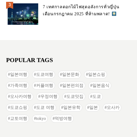
7 เทศกาลดอกไม้ไฟสุดอลังการทั่วญี่ปุ่น
เดือนกรกฎาคม 2025 ที่ห้ามพลาด!
POPULAR TAGS
일본여행
도쿄여행
일본문화
일본쇼핑
가족여행
커플여행
일본편의점
일본음식
오사카여행
우정여행
도쿄맛집
도쿄
도쿄쇼핑
도쿄 여행
일본유학
일본
오사카
교토여행
tokyo
먹방여행