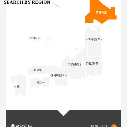
SEARCH BY REGION
홋카이도
니세코
니키쵸
삿포로
오타루
도호
아
야
후
전체 보기
전체 보기
전체 보기
전체 보기
전체 보기