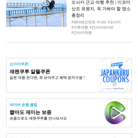
오사카 근교 여행 추천 | 이코마
산조 유원지, 꼭 가봐야 할 명소
총정리
엔터테인먼트
나라
오사카
가족여행
간사이데이트
간사이여행
쇼미더쿠폰!
재팬쿠루 알뜰쿠폰
일본 여행 온다면, 꼭 보여주고 혜택 받자구용 !
네이버 숏폼 클립
쨟아도 재미는 보증
숏폼으로도 재팬쿠루를 만나보셔요