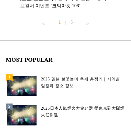
 맛집 무료
브컬처 이벤트 ‘코믹마켓 108’
에서 즐기
1
5
|
MOST POPULAR
2025 일본 불꽃놀이 축제 총정리｜지역별
일정과 장소 정보
2025日本人氣煙火大會14選 從東京到大阪煙
火任你選