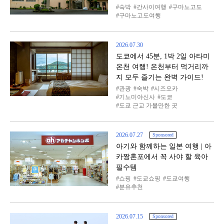
숙박
간사이여행
구마노고도
구마노고도여행
2026.07.30
도쿄에서 45분, 1박 2일 아타미
온천 여행! 온천부터 먹거리까
지 모두 즐기는 완벽 가이드!
관광
숙박
시즈오카
기노미야신사
도쿄
도쿄 근교 가볼만한 곳
2026.07.27
Sponsored
아기와 함께하는 일본 여행 | 아
카짱혼포에서 꼭 사야 할 육아
필수템
쇼핑
도쿄쇼핑
도쿄여행
분유추천
2026.07.15
Sponsored