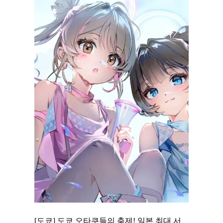
 to
[도쿄] 도쿄 오타쿠들의 축제! 일본 최대 서
[도쿄] 