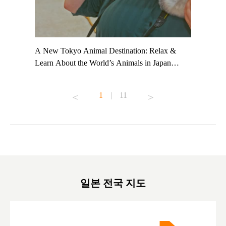
t TeamLab
A New Tokyo Animal Destination: Relax &
Shohei Oh
ng their
Learn About the World’s Animals in Japan
Other Jap
t to
#pr #japankuru #anitouch #anitouchtokyodome
From Kow
o see it for
#capybara #capybaracafe #animalcafe #tokyotrip
#pr #japa
1
|
11
#japantrip #카피바라 #애니터치 #아이와가볼
#kowa #sy
ink in bio)
만한곳 #도쿄여행 #가족여행 #東京旅遊 #東
#preworko
ex #kyoto
京親子景點 #日本動物互動體驗 #水豚泡澡 #
#japan
東京巨蛋城 #เที่ยวญี่ปุ่น2025 #ที่เที่ยว
#오타니쇼
on view of
ครอบครัว #สวนสัตว์ในร่ม #TokyoDomeCity
本旅遊 #運
oto ®
#anitouchtokyodome
ญี่ปุ่น #เ
#ผลิตภัณฑ์
일본 전국 지도