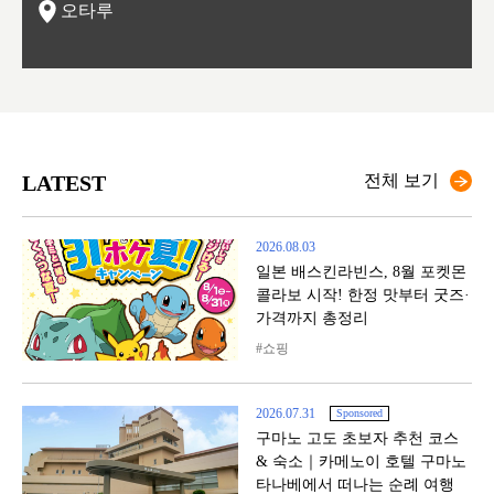
오타루
LATEST
전체 보기
2026.08.03
일본 배스킨라빈스, 8월 포켓몬
콜라보 시작! 한정 맛부터 굿즈·
가격까지 총정리
쇼핑
2026.07.31
Sponsored
구마노 고도 초보자 추천 코스
& 숙소｜카메노이 호텔 구마노
타나베에서 떠나는 순례 여행