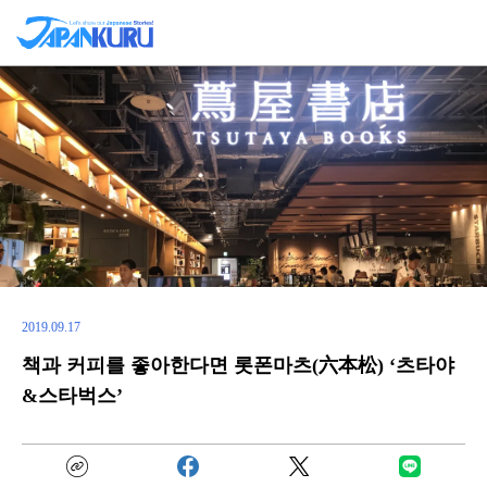
2019.09.17
책과 커피를 좋아한다면 롯폰마츠(六本松) ‘츠타야
&스타벅스’