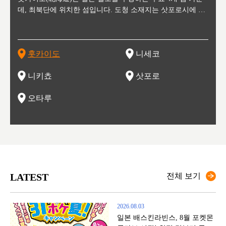
수수를
데, 최북단에 위치한 섬입니다. 도청 소재지는 삿포로시에 위
터 스키를 즐기기 위해 찾아드는 외국인 관광객들로 붐비는
과수 재배가 활발히 이뤄지는 작은 마을로, 포도와 사과, 체리
2월 오오도리 공원과 스스키노를 중심으로 시내 전역에서 열
통해 번영한 항구도시입니다. 운하를 따라 무역 상품을 보관
현, 
가타현, 후
한 자
리, 
 남쪽
치해 있습니다. 삿포로 맥주로 익히 알려진 삿포로시와 유명
도시로, 일본의 스노우 파우더를 제대로 즐길 수 있는 대형 스
가 생산됩니다. 특히 포도와 와인의 마을로 요이치시와 함께
리는 삿포로 눈 축제는 세계적인 이벤트로 알려져 있습니다.
하던 창고들이 당시의 모집을 간직하며 늘어서 있고, 창고 안
6현을
마츠리 (
부한 자연의 
시대
오키나
스키 리조트와 골프로 유명한 니세코정, 일본 3대 야경의 하
노우 리조트 지역입니다.
니키를 둘러보는 와인 투어리즘도 활성화되어 있는 곳입니다.
맥주와 라멘,양고기와 각종 신선한 해산물과 농산물로 미각과
은 박물관과, 라이브하우스, 수제 맥주 레스토랑과 카페등의
동북 
술)
세워
카마쓰, 오제 국립공원과 쓰루가성 공원, 
는 지
나로 꼽히는 하코다테시, 오타루 운하와 이국적인 풍경이 그
와인을 통해 신선한 지역의 먹거리와 오염되지않은 자연의 매
시각을 만족시켜주는 도시입니다.
레스토랑으로 쓰이고 있습니다.
한민국
신사와
벽한 파
홋카이도
니세코
도
이 가득
림 같은 오타루시가 관광지로 유명합니다.
력을 즐길 수 있는 여행을 즐길 수 있는 곳입니다.
한 
기있는 관광명소로
한 사
관광
네자와
니키쵸
삿포로
오타루
LATEST
전체 보기
2026.08.03
일본 배스킨라빈스, 8월 포켓몬