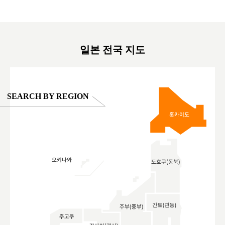
東京巨蛋城 #เที่ยวญี่ปุ่น2025 #ที่เที่ยว
#오타니쇼
on view of
ครอบครัว #สวนสัตว์ในร่ม #TokyoDomeCity
本旅遊 #運
oto ®
#anitouchtokyodome
ญี่ปุ่น #เ
#ผลิตภัณฑ์
일본 전국 지도
SEARCH BY REGION