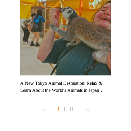
t TeamLab
A New Tokyo Animal Destination: Relax &
Shohei Oh
ng their
Learn About the World’s Animals in Japan
Other Jap
t to
#pr #japankuru #anitouch #anitouchtokyodome
From Kow
o see it for
#capybara #capybaracafe #animalcafe #tokyotrip
#pr #japa
1
|
11
#japantrip #카피바라 #애니터치 #아이와가볼
#kowa #sy
ink in bio)
만한곳 #도쿄여행 #가족여행 #東京旅遊 #東
#preworko
ex #kyoto
京親子景點 #日本動物互動體驗 #水豚泡澡 #
#japan