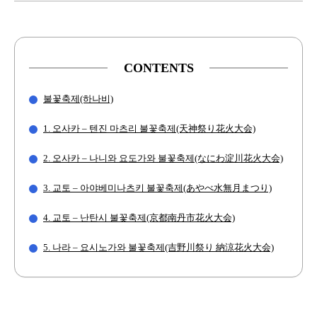
CONTENTS
불꽃축제(하나비)
1. 오사카 – 텐진 마츠리 불꽃축제(天神祭り花火大会)
2. 오사카 – 나니와 요도가와 불꽃축제(なにわ淀川花火大会)
3. 교토 – 아야베미나츠키 불꽃축제(あやべ水無月まつり)
4. 교토 – 난탄시 불꽃축제(京都南丹市花火大会)
5. 나라 – 요시노가와 불꽃축제(吉野川祭り 納涼花火大会)