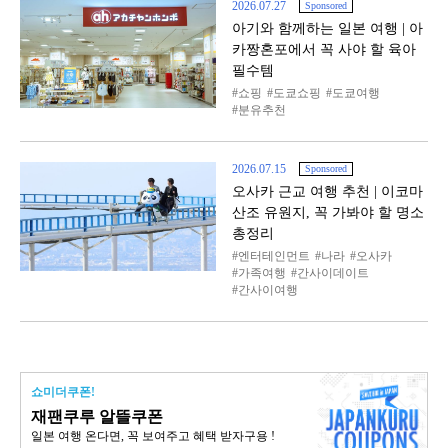
2026.07.27
Sponsored
아기와 함께하는 일본 여행 | 아
카짱혼포에서 꼭 사야 할 육아
필수템
쇼핑
도쿄쇼핑
도쿄여행
분유추천
2026.07.15
Sponsored
오사카 근교 여행 추천 | 이코마
산조 유원지, 꼭 가봐야 할 명소
총정리
엔터테인먼트
나라
오사카
가족여행
간사이데이트
간사이여행
쇼미더쿠폰!
재팬쿠루 알뜰쿠폰
일본 여행 온다면, 꼭 보여주고 혜택 받자구용 !