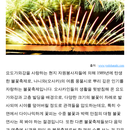
출처 :
www.yodohanabi.com
요도가와강을 사랑하는 현지 자원봉사자들에 의해 1989년에 탄생
한 불꽃축제로, 나니와(오사카)의 여름 풍물시로 뿌리 깊은 인기를
자랑하는 불꽃축제입니다. 오사카인들의 생활을 뒷받침해 온 요도
가와강과 고층 빌딩을 배경으로, 다양한 크기의 불꽃이 차례로 발
사되며 시야를 덮어버릴 정도로 관객들을 압도하는데요, 특히 수
면에서 다이나믹하게 꽃피는 수중 불꽃과 박력 만점의 대형 불꽃
연사는 꼭 봐야 하는 절경입니다. 또한 다른 불꽃축제들보다 음악
과 연출에 신경을 많이 쓴 불꽃축제로써 한 편의 쇼를 보는 것 같은