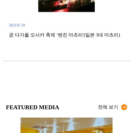
2023.07.19
곧 다가올 오사카 축제 ‘텐진 마츠리'(일본 3대 마츠리)
2022.
)
교토
처스
FEATURED MEDIA
전체 보기