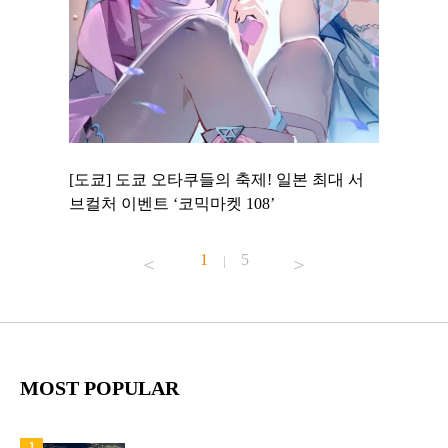
 to
[도쿄] 도쿄 오타쿠들의 축제! 일본 최대 서
[도쿄] 
 맛집 무료
브컬처 이벤트 ‘코믹마켓 108’
에서 즐기
1
5
|
MOST POPULAR