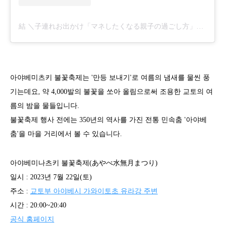
結 ＼子連れお出かけ「マネしたくなる親子の過ごし方」発信中／(@you_moritsu)がシェアした投稿
아야베미츠키 불꽃축제는 '만등 보내기'로 여름의 냄새를 물씬 풍
기는데요, 약 4,000발의 불꽃을 쏘아 올림으로써 조용한 교토의 여
름의 밤을 물들입니다.
불꽃축제 행사 전에는 350년의 역사를 가진 전통 민속춤 '아야베
춤'을 마을 거리에서 볼 수 있습니다.
아야베미나츠키 불꽃축제(あやべ水無月まつり)
일시 : 2023년 7월 22일(토)
주소 :
교토부 아야베시 가와이토초 유라강 주변
시간 : 20:00~20:40
공식 홈페이지