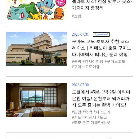
콜라보 시작! 한정 맛부터 굿즈·
가격까지 총정리
쇼핑
2026.07.31
Sponsored
구마노 고도 초보자 추천 코스
& 숙소｜카메노이 호텔 구마노
타나베에서 떠나는 순례 여행
숙박
간사이여행
구마노고도
구마노고도여행
2026.07.30
도쿄에서 45분, 1박 2일 아타미
온천 여행! 온천부터 먹거리까
지 모두 즐기는 완벽 가이드!
관광
숙박
시즈오카
기노미야신사
도쿄
도쿄 근교 가볼만한 곳