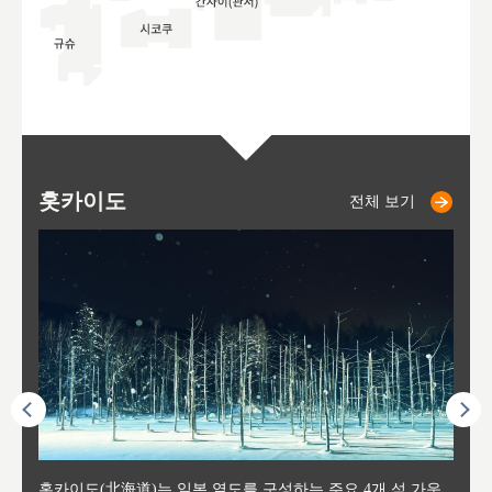
홋카이도
니세코
니키쵸
삿포로
오타루
도호
아
야
후
전체 보기
전체 보기
전체 보기
전체 보기
전체 보기
후에 위
홋카이도(北海道)는 일본 열도를 구성하는 주요 4개 섬 가운
신치토세 공항에서 약 2시간 거리의 니세코는, 세계 각지로부
홋카이도의 오타루에서 약 30여분 이동하면 도착하는 이곳은,
홋카이도의 도청 소재지로, 정치와 경제의 중심 도시로, 매년
홋카이도를 대표하는 관광 명소로 예로부터 무역항과 철도를
도호쿠
도호쿠
일본
일본