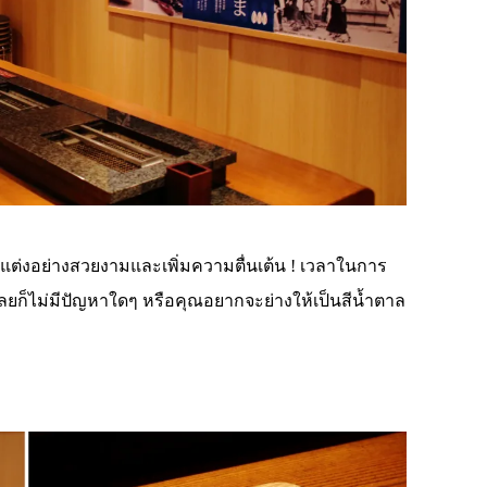
[โตเกียว] ‘Tokyu Electric Railway x 
Tokyo Top to Bottom’ แจกบัตรรถไ
Tokyu Line 1-Day Pass และคูปองร
โตเกียวฟรี (จำนวนจำกัด)
รตกแต่งอย่างสวยงามและเพิ่มความตื่นเต้น ! เวลาในการ
ลยก็ไม่มีปัญหาใดๆ หรือคุณอยากจะย่างให้เป็นสีน้ำตาล