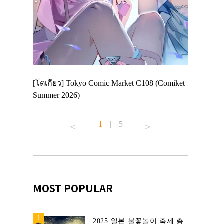
Enjoy
[โตเกียว] Tokyo Comic Market C108 (Comiket
อีเวนต์น่า
ฟสาย
Summer 2026)
ศาลเจ้าคา
้านอาหาร
1
|
5
MOST POPULAR
2025 일본 불꽃놀이 축제 총