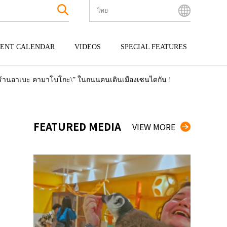
ไทย
English
Bahasa Indonesia
ENT CALENDAR
VIDEOS
SPECIAL FEATURES
Français
한국어
กุ
ENTERTAINMENT
คิวชู
\”ร้านอาเบะ คามาโบโกะ\” ในถนนคนเดินเมืองเซนไดกัน !
中文简体
กุ
TOUR
โอกินาว่า
中文繁體
ไทย
FEATURED MEDIA
VIEW MORE
Tiếng Việt
日本語