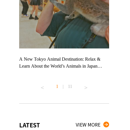
 TeamLab
A New Tokyo Animal Destination: Relax &
Shohei Oht
ng their
Learn About the World’s Animals in Japan
Other Japa
t to
#pr #japankuru #anitouch #anitouchtokyodome
From Kow
 see it for
#capybara #capybaracafe #animalcafe #tokyotrip
#pr #japan
1
|
11
#japantrip #카피바라 #애니터치 #아이와가볼
#kowa #sy
ink in bio)
만한곳 #도쿄여행 #가족여행 #東京旅遊 #東
#preworkou
ex #kyoto
京親子景點 #日本動物互動體驗 #水豚泡澡 #
#japan
東京巨蛋城 #เที่ยวญี่ปุ่น2025 #ที่เที่ยว
#오타니쇼
n view of
ครอบครัว #สวนสัตว์ในร่ม #TokyoDomeCity
本旅遊 #運
to ®
#anitouchtokyodome
ญี่ปุ่น #เ
LATEST
VIEW MORE
#ผลิตภัณฑ์