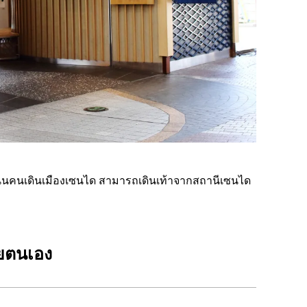
ถนนคนเดินเมืองเซนได สามารถเดินเท้าจากสถานีเซนได
วยตนเอง