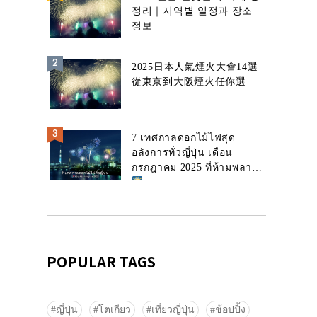
정리｜지역별 일정과 장소
정보
2025日本人氣煙火大會14選
從東京到大阪煙火任你選
7 เทศกาลดอกไม้ไฟสุด
อลังการทั่วญี่ปุ่น เดือน
กรกฎาคม 2025 ที่ห้ามพลาด!
POPULAR TAGS
ญี่ปุ่น
โตเกียว
เที่ยวญี่ปุ่น
ช้อปปิ้ง