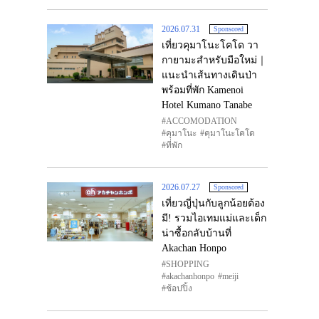
2026.07.31
Sponsored
เที่ยวคุมาโนะโคโด วา
กายามะสำหรับมือใหม่｜
แนะนำเส้นทางเดินป่า
พร้อมที่พัก Kamenoi
Hotel Kumano Tanabe
ACCOMODATION
คุมาโนะ
คุมาโนะโคโด
ที่พัก
2026.07.27
Sponsored
เที่ยวญี่ปุ่นกับลูกน้อยต้อง
มี! รวมไอเทมแม่และเด็ก
น่าซื้อกลับบ้านที่
Akachan Honpo
SHOPPING
akachanhonpo
meiji
ช้อปปิ้ง