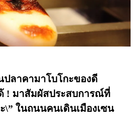
Ready to see TeamLab in Kyoto!? At
Biovortex Kyoto, the collective is taki
ิ้นปลาคามาโบโกะของดี
acclaimed immersive art and bringing i
Japan's ancient capital. We can't wait to
้ ! มาสัมผัสประสบการณ์ที่
ourselves this autumn!
>> Find out more at Japankuru.com! (l
ะ\” ในถนนคนเดินเมืองเซน
#japankuru #teamlab #teamlabbiovort
#kyototrip #japantravel #artnews
Photos courtesy of teamLab, Exhibitio
teamLab Biovortex Kyoto, 2025, Kyo
teamLab, courtesy Pace Gallery