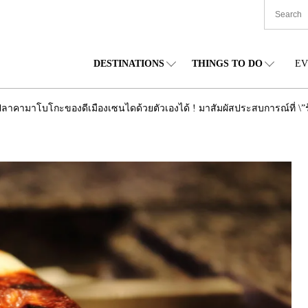
DESTINATIONS
THINGS TO DO
EV
TIONWIDE
FOOD
โทโฮคุ
ACCOMODATION
ชูบุ
ชูโก
ปลาคามาโบโกะของดีเมืองเซนไดด้วยตัวเองได้ ! มาสัมผัสประสบการณ์ที่ 
กไกโด
SHOPPING
คันโต
CULTURE
คันไซ
ชิโก