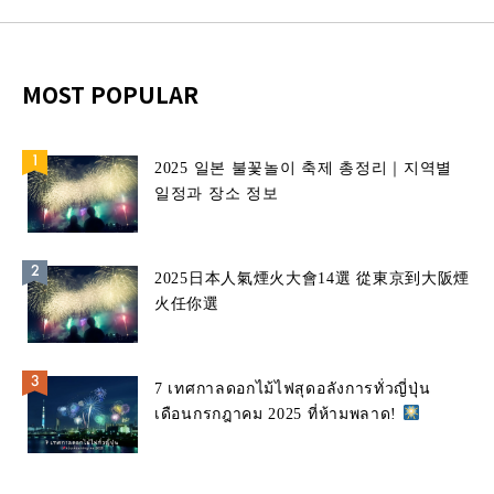
MOST POPULAR
2025 일본 불꽃놀이 축제 총정리｜지역별
일정과 장소 정보
2025日本人氣煙火大會14選 從東京到大阪煙
火任你選
7 เทศกาลดอกไม้ไฟสุดอลังการทั่วญี่ปุ่น
เดือนกรกฎาคม 2025 ที่ห้ามพลาด!