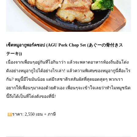
เซ็ตหมูอากูพอร์คชอป (AGU Pork Chop Set (あぐーの骨付きス
テーキ))
เนื่องจากเพื่อนๆอยู่กันที่โอกินาว่า แล้วจะพลาดอาหารท้องถิ่นอันโด่ง
ดังอย่างหมูอากูไปได้อย่างไรเล่า! แล้วความพิเศษของหมูอากูนี่คือะไร
กัน? หมูนี้มีไขมันน้อย แต่มีรสชาติรสสัมผัสที่สุดยอดสุดๆ พวกเรา
อยากให้เพื่อนๆมาลองด้วยตัวเอง เพื่อนๆจะเข้าใจเลยว่าทำไมหมูชนิด
นี้ถึงได้เป็นที่โด่งดังของที่นี่!
ราคา: 2,550 เยน + ภาษี