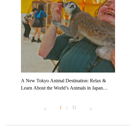
t TeamLab
A New Tokyo Animal Destination: Relax &
Shohei Oh
ng their
Learn About the World’s Animals in Japan
Other Jap
t to
#pr #japankuru #anitouch #anitouchtokyodome
From Kow
o see it for
#capybara #capybaracafe #animalcafe #tokyotrip
#pr #japa
1
|
11
#japantrip #카피바라 #애니터치 #아이와가볼
#kowa #sy
ink in bio)
만한곳 #도쿄여행 #가족여행 #東京旅遊 #東
#preworko
ex #kyoto
京親子景點 #日本動物互動體驗 #水豚泡澡 #
#japan
東京巨蛋城 #เที่ยวญี่ปุ่น2025 #ที่เที่ยว
#오타니쇼