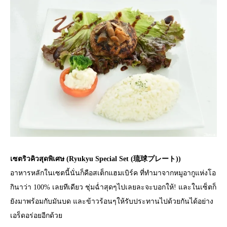
เซตริวคิวสุดพิเศษ (Ryukyu Special Set (琉球プレート))
อาหารหลักในเซตนี้นั่นก็คือสเต็กแฮมเบิร์ค ที่ทำมาจากหมูอากูแห่งโอ
กินาว่า 100% เลยทีเดียว ชุ่มฉ่ำสุดๆไปเลยละจะบอกให้! และในเซ็ตก็
ยังมาพร้อมกับมันบด และข้าวร้อนๆให้รับประทานไปด้วยกันได้อย่าง
เอร็ดอร่อยอีกด้วย