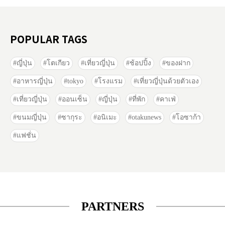
POPULAR TAGS
ญี่ปุ่น
โตเกียว
เที่ยวญี่ปุ่น
ช้อปปิ้ง
ของฝาก
อาหารญี่ปุ่น
tokyo
โรงแรม
เที่ยวญี่ปุ่นด้วยตัวเอง
เที่ยวญี่ปุ่น
ออนเซ็น
ญี่ปุ่น
ที่พัก
คาเฟ่
ขนมญี่ปุ่น
ซากุระ
อนิเมะ
otakunews
โอซาก้า
แฟชั่น
PARTNERS