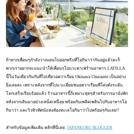
ถ้าหากเพื่อนๆกำลังวางแผนไปออกทริปที่โอกินาว่ากันอยู่แล้วละก็
พวกเราอยากจะแนะนำให้เพื่อนๆไปแวะคาเฟ่ร้านอาหาร LATILLA
นี้ในวันเดียวกันกับที่ไปเที่ยวอควาเรียม Okinawa Churaumi เป็นอย่าง
ยิ่งเลยละ เพราะหลังจากที่ไปแวะเยี่ยมชมอควาเรียมที่โด่งดังระดับ
โลกเสร็จเรียบร้อยแล้ว ร้านอาหารนี้ก็เหมาะสุดๆสำหรับการมานั่งพัก
หลังจากเดินมาอย่างเหน็ดเหนื่อย พร้อมกับเพลิดเพลินไปกับอาหารโอ
กินาว่า และวิวทิวทัศน์แห่งท้องทะเลโอกินาว่าไปพร้อมๆกันเลย!!
สำหรับข้อมูลเพิ่มเติม คลิกที่นี่เลย:
JAPANKURU BLOGGER