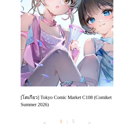
 Enjoy
[โตเกียว] Tokyo Comic Market C108 (Comiket
อีเวนต์น่
ฟสาย
Summer 2026)
ศาลเจ้าค
้านอาหาร
1
5
|