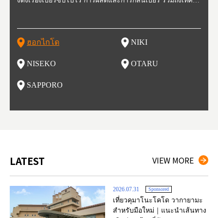
หตุกา
งดังเรื่องเบียร์ซัปโปโร การผลิตและการกลั่นเบียร์ รวมถึงเทศกา
ณ 30 นาที นิกิเป็นเมืองเล็กๆที่อุดมสมบูรณ์ไปด้วยธรรมชาติ น้ำ
ยู่ทางตะวันตกของฮอกไกโด เป็นหนึ่งในสถานที่ที่มีรีสอร์ทในฤดู
จากสถานีซัปโปโรประมาณ 30 นาที ในช่วงศตวรรษที่ 19-20 กิจ
งของการเมืองและเศรษฐกิจของฮอกไกโด มีสนามบินชินจิโตะเ
ปลูกพ
กเป็น
ผู้คน
คโทโฮ
ที่วัฒ
ลหิมะ และอุทยานแห่งชาติที่สวยงาม และยังเหมาะกับเหล่านักชิ
สะอาด อากาศบริสุทธิ์ ทำให้สวนผลไม้ของที่นี่มีชื่อเสียง ไม่ว่าจ
หนาวที่ดีที่สุด และยังเป็นจุดที่ชาวต่างชาติมักแวะมาเยี่ยมเยียน
การการค้าขายและการประมงรุ่งเรืองมาก โดยอาคารที่สร้างใน
สะ (New Chitose Airport) ที่รองรับเที่ยวบินจากเมืองใหญ่อย่างโ
ดงาม 
องจัง
ะที่ 
ปุ่น 
กิวหล
มทั้งหลาย ไม่ว่าจะเป็น มันฝรั่งที่ปลูกในฮอกไกโด แคนตาลูป ผลิ
ะเป็น เชอร์รี่ มะเขือเทศ และองุ่น มีโรงกลั่นไวน์ และกลายเป็น
เพราะหิมะของที่นี่มีคุณภาพสูง นุ่มละเอียดดุจผงแป้ง ที่ไม่ว่านัก
สมัยนั้นก็กลายเป็นสถานที่ท่องเที่ยว ย่านคลองโอตารุ ในปัจจุบัน
ตเกียว โอซาก้า และเที่ยวบินจากต่างประเทศ ในเดือนกุมภาพัน
มัยเอ
ของหิ
ยนจาก
 นอกจ
ตภัณฑ์จากนม ซุปแกงกะหรี่ และมิโซะราเมน
สถาที่ที่มีชื่อเสียงในเรื่องของอาหารและไวน์ในเวลาไม่นาน
สกี นักสโนว์บอร์ด รุ่นเล็กรุ่นใหญ่ ต้องกลับมาซ้ำ นอกจากนี้ยังมี
เนื่องจากในอดีตที่นีเป็นศูนย์กลางของการประมง ทำให้มีร้านซู
ธ์ของทุกปี จะมีการจัดเทศกาลหิมะขึ้นที่สวนโอโดริ (Odori Park)
ort (พ
นี้ยัง
และเท
ฮอกไกโด
NIKI
โ
อาหารอร่อย และออนเซ็นวิวสวยอีกด้วย
ชิกว่า 100 ร้าน ให้เราได้เลือกชิมซูชิสดใหม่ ที่มีคนต่อแถวยาวบ
หนึ่งในงานเทศกาลที่ใหญ่ที่สุดของฮอกไกโด และยังขึ้นชื่อเรื่อง
ยรูป 
ริเวณถนนซูชิ (Sushi Street)
อาหารอร่อย ทั้งราเมน เนื้อแกะย่าง ซุปแกงกะหรี่ และอาหารทะ
นบนถ
NISEKO
OTARU
ฟุ
เล
นี้ยัง
น
SAPPORO
อ
LATEST
VIEW MORE
2026.07.31
Sponsored
เที่ยวคุมาโนะโคโด วากายามะ
สำหรับมือใหม่｜แนะนำเส้นทาง