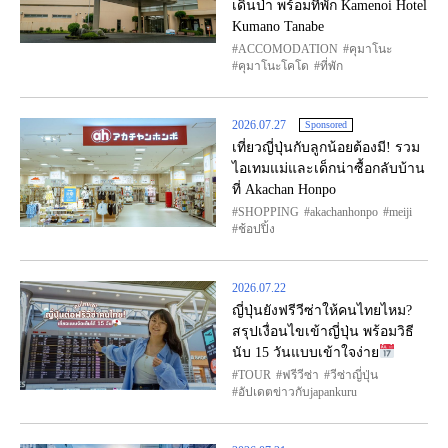
เดินป่า พร้อมที่พัก Kamenoi Hotel
Kumano Tanabe
ACCOMODATION
คุมาโนะ
คุมาโนะโคโด
ที่พัก
2026.07.27
Sponsored
เที่ยวญี่ปุ่นกับลูกน้อยต้องมี! รวม
ไอเทมแม่และเด็กน่าซื้อกลับบ้าน
ที่ Akachan Honpo
SHOPPING
akachanhonpo
meiji
ช้อปปิ้ง
2026.07.22
ญี่ปุ่นยังฟรีวีซ่าให้คนไทยไหม?
สรุปเงื่อนไขเข้าญี่ปุ่น พร้อมวิธี
นับ 15 วันแบบเข้าใจง่าย
TOUR
ฟรีวีซ่า
วีซ่าญี่ปุ่น
อัปเดตข่าวกับjapankuru