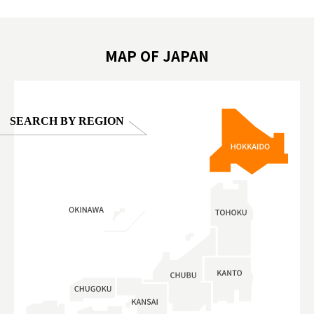
on view of
ครอบครัว #สวนสัตว์ในร่ม #TokyoDomeCity
本旅遊 #運
oto ®
#anitouchtokyodome
ญี่ปุ่น #เ
#ผลิตภัณฑ์
MAP OF JAPAN
SEARCH BY REGION