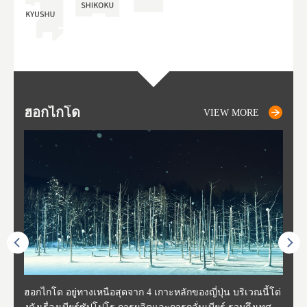
ฮอกไกโด
NIKI
NISEKO
OTARU
SAPPORO
โทโ
AK
ฟุกุ
ยา
อาค
VIEW MORE
VIEW MORE
VIEW MORE
VIEW MORE
VIEW MORE
ี่สุด
ฮอกไกโด อยู่ทางเหนือสุดจาก 4 เกาะหลักของญี่ปุ่น บริเวณนี้โด่
นิกิ อยู่ทางตะวันตกเฉียงใต้ของฮอกไกโด ห่างจากโอตารุประมา
นิเซโกะ ห่างจากสนามบิน New Chitose ประมาณ 2 ชั่วโมง ตั้งอ
โอตารุ คือเมืองที่อยู่ทางตะวันตกของฮอกไกโด ใช้เวลาเดินทาง
ซับโปโร ตั้งอยู่ทางตะวันตกเฉียงใต้ของฮอกไกโด เป็นศูนย์กลา
โทโฮค
จังหว
จังหว
จังหว