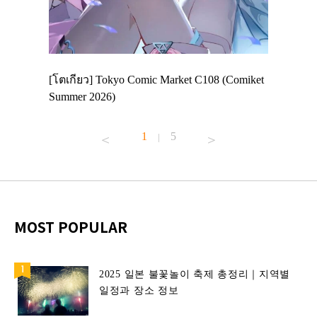
 Enjoy
[โตเกียว] Tokyo Comic Market C108 (Comiket
อีเวนต์น่
ฟสาย
Summer 2026)
ศาลเจ้าค
้านอาหาร
1
5
|
MOST POPULAR
2025 일본 불꽃놀이 축제 총정리｜지역별
일정과 장소 정보