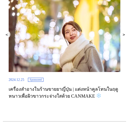
2025.
โทน
ป้าย
2024.12.25
Sponsored
พลา
เครื่องสำอางในร้านขายยาญี่ปุ่น | แต่งหน้าคูลโทนในฤดู
beau
หนาวเพื่อผิวขาวกระจ่างใสด้วย CANMAKE