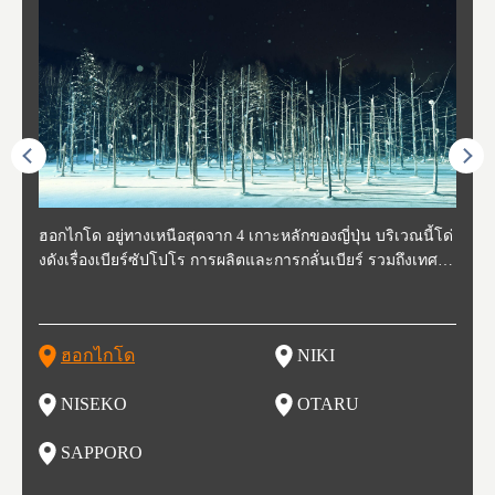
ี่สุด
ฮอกไกโด อยู่ทางเหนือสุดจาก 4 เกาะหลักของญี่ปุ่น บริเวณนี้โด่
นิกิ อยู่ทางตะวันตกเฉียงใต้ของฮอกไกโด ห่างจากโอตารุประมา
นิเซโกะ ห่างจากสนามบิน New Chitose ประมาณ 2 ชั่วโมง ตั้งอ
โอตารุ คือเมืองที่อยู่ทางตะวันตกของฮอกไกโด ใช้เวลาเดินทาง
ซับโปโร ตั้งอยู่ทางตะวันตกเฉียงใต้ของฮอกไกโด เป็นศูนย์กลา
โทโฮค
จังหว
จังหว
จังหว
หตุกา
งดังเรื่องเบียร์ซัปโปโร การผลิตและการกลั่นเบียร์ รวมถึงเทศกา
ณ 30 นาที นิกิเป็นเมืองเล็กๆที่อุดมสมบูรณ์ไปด้วยธรรมชาติ น้ำ
ยู่ทางตะวันตกของฮอกไกโด เป็นหนึ่งในสถานที่ที่มีรีสอร์ทในฤดู
จากสถานีซัปโปโรประมาณ 30 นาที ในช่วงศตวรรษที่ 19-20 กิจ
งของการเมืองและเศรษฐกิจของฮอกไกโด มีสนามบินชินจิโตะเ
ปลูกพ
กเป็น
ผู้คน
คโทโฮ
ที่วัฒ
ลหิมะ และอุทยานแห่งชาติที่สวยงาม และยังเหมาะกับเหล่านักชิ
สะอาด อากาศบริสุทธิ์ ทำให้สวนผลไม้ของที่นี่มีชื่อเสียง ไม่ว่าจ
หนาวที่ดีที่สุด และยังเป็นจุดที่ชาวต่างชาติมักแวะมาเยี่ยมเยียน
การการค้าขายและการประมงรุ่งเรืองมาก โดยอาคารที่สร้างใน
สะ (New Chitose Airport) ที่รองรับเที่ยวบินจากเมืองใหญ่อย่างโ
ดงาม 
องจัง
ะที่ 
ปุ่น 
กิวหล
มทั้งหลาย ไม่ว่าจะเป็น มันฝรั่งที่ปลูกในฮอกไกโด แคนตาลูป ผลิ
ะเป็น เชอร์รี่ มะเขือเทศ และองุ่น มีโรงกลั่นไวน์ และกลายเป็น
เพราะหิมะของที่นี่มีคุณภาพสูง นุ่มละเอียดดุจผงแป้ง ที่ไม่ว่านัก
สมัยนั้นก็กลายเป็นสถานที่ท่องเที่ยว ย่านคลองโอตารุ ในปัจจุบัน
ตเกียว โอซาก้า และเที่ยวบินจากต่างประเทศ ในเดือนกุมภาพัน
มัยเอ
ของหิ
ยนจาก
 นอกจ
ตภัณฑ์จากนม ซุปแกงกะหรี่ และมิโซะราเมน
สถาที่ที่มีชื่อเสียงในเรื่องของอาหารและไวน์ในเวลาไม่นาน
สกี นักสโนว์บอร์ด รุ่นเล็กรุ่นใหญ่ ต้องกลับมาซ้ำ นอกจากนี้ยังมี
เนื่องจากในอดีตที่นีเป็นศูนย์กลางของการประมง ทำให้มีร้านซู
ธ์ของทุกปี จะมีการจัดเทศกาลหิมะขึ้นที่สวนโอโดริ (Odori Park)
ort (พ
นี้ยัง
และเท
ฮอกไกโด
NIKI
โ
อาหารอร่อย และออนเซ็นวิวสวยอีกด้วย
ชิกว่า 100 ร้าน ให้เราได้เลือกชิมซูชิสดใหม่ ที่มีคนต่อแถวยาวบ
หนึ่งในงานเทศกาลที่ใหญ่ที่สุดของฮอกไกโด และยังขึ้นชื่อเรื่อง
ยรูป 
ริเวณถนนซูชิ (Sushi Street)
อาหารอร่อย ทั้งราเมน เนื้อแกะย่าง ซุปแกงกะหรี่ และอาหารทะ
นบนถ
NISEKO
OTARU
ฟุ
เล
นี้ยัง
น
SAPPORO
อ