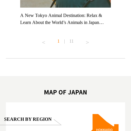
t TeamLab
A New Tokyo Animal Destination: Relax &
Shohei Oh
ng their
Learn About the World’s Animals in Japan
Other Jap
t to
#pr #japankuru #anitouch #anitouchtokyodome
From Kow
o see it for
#capybara #capybaracafe #animalcafe #tokyotrip
#pr #japa
1
|
11
#japantrip #카피바라 #애니터치 #아이와가볼
#kowa #sy
ink in bio)
만한곳 #도쿄여행 #가족여행 #東京旅遊 #東
#preworko
ex #kyoto
京親子景點 #日本動物互動體驗 #水豚泡澡 #
#japan
東京巨蛋城 #เที่ยวญี่ปุ่น2025 #ที่เที่ยว
#오타니쇼
on view of
ครอบครัว #สวนสัตว์ในร่ม #TokyoDomeCity
本旅遊 #運
oto ®
#anitouchtokyodome
ญี่ปุ่น #เ
#ผลิตภัณฑ์
MAP OF JAPAN
SEARCH BY REGION