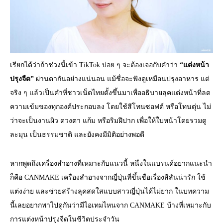
เรียกได้ว่าถ้าช่วงนี้เข้า TikTok บ่อย ๆ จะต้องเจอกับคำว่า
“แต่งหน้า
ปรุงจืด”
ผ่านตากันอย่างแน่นอน แม้ชื่อจะฟังดูเหมือนปรุงอาหาร แต่
จริง ๆ แล้วเป็นคำที่ชาวเน็ตไทยตั้งขึ้นมาเพื่ออธิบายลุคแต่งหน้าที่ลด
ความเข้มของทุกองค์ประกอบลง โดยใช้สีโทนซอฟต์ หรือโทนตุ่น ไม่
ว่าจะเป็นงานผิว ดวงตา แก้ม หรือริมฝีปาก เพื่อให้ใบหน้าโดยรวมดู
ละมุน เป็นธรรมชาติ และยังคงมีมิติอย่างพอดี
หากพูดถึงเครื่องสำอางที่เหมาะกับแนวนี้ หนึ่งในแบรนด์อยากแนะนำ
ก็คือ CANMAKE เครื่องสำอางจากญี่ปุ่นที่ขึ้นชื่อเรื่องสีสันน่ารัก ใช้
แต่งง่าย และช่วยสร้างลุคสดใสแบบสาวญี่ปุ่นได้ไม่ยาก ในบทความ
นี้เลยอยากพาไปดูกันว่ามีไอเทมไหนจาก CANMAKE บ้างที่เหมาะกับ
การแต่งหน้าปรุงจืดในชีวิตประจำวัน