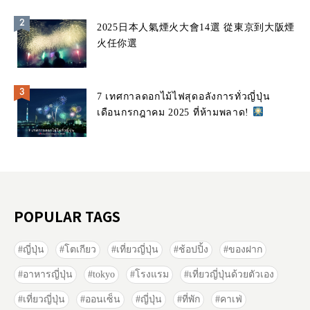
2025日本人氣煙火大會14選 從東京到大阪煙
火任你選
7 เทศกาลดอกไม้ไฟสุดอลังการทั่วญี่ปุ่น
เดือนกรกฎาคม 2025 ที่ห้ามพลาด!
POPULAR TAGS
ญี่ปุ่น
โตเกียว
เที่ยวญี่ปุ่น
ช้อปปิ้ง
ของฝาก
อาหารญี่ปุ่น
tokyo
โรงแรม
เที่ยวญี่ปุ่นด้วยตัวเอง
เที่ยวญี่ปุ่น
ออนเซ็น
ญี่ปุ่น
ที่พัก
คาเฟ่