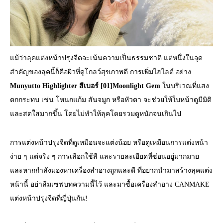
แม้ว่าลุคแต่งหน้าปรุงจืดจะเน้นความเป็นธรรมชาติ แต่หนึ่งในจุด
สำคัญของลุคนี้ก็คือผิวที่ดูโกลว์สุขภาพดี การเพิ่มไฮไลต์ อย่าง
Munyutto Highlighter สีเบอร์ [01]Moonlight Gem
ในบริเวณที่แสง
ตกกระทบ เช่น โหนกแก้ม สันจมูก หรือหัวตา จะช่วยให้ใบหน้าดูมีมิติ
และสดใสมากขึ้น โดยไม่ทำให้ลุคโดยรวมดูหนักจนเกินไป
การแต่งหน้าปรุงจืดที่ดูเหมือนจะแต่งน้อย หรือดูเหมือนการแต่งหน้า
ง่าย ๆ แต่จริง ๆ การเลือกใช้สี และรายละเอียดที่ซ่อนอยู่มากมาย
และหากกำลังมองหาเครื่องสำอางถูกและดี ที่อยากนำมาสร้างลุคแต่ง
หน้านี้ อย่าลืมเซฟบทความนี้ไว้ และมาซื้อเครื่องสำอาง CANMAKE
แต่งหน้าปรุงจืดที่ญี่ปุ่นกัน!