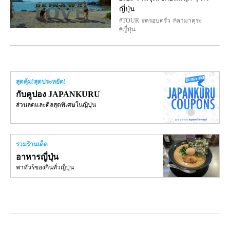
ญี่ปุ่น
TOUR
ครอบครัว
คามาคุระ
ญี่ปุ่น
สุดคุ้ม!สุดประหยัด!
กับคูปอง JAPANKURU
ส่วนลดและดีลสุดพิเศษในญี่ปุ่น
รวมร้านเด็ด
อาหารญี่ปุ่น
พาทัวร์ของกินทั่วญี่ปุ่น