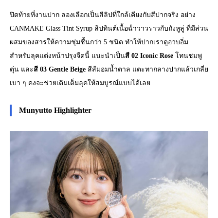
ปิดท้ายที่งานปาก ลองเลือกเป็นสีลิปที่ใกล้เคียงกับสีปากจริง อย่าง
CANMAKE Glass Tint Syrup ลิปทินต์เนื้อฉ่ำวาวราวกับถังหูลู่ ที่มีส่วน
ผสมของสารให้ความชุ่มชื้นกว่า 5 ชนิด ทำให้ปากเราดูอวบอิ่ม
สำหรับลุคแต่งหน้าปรุงจืดนี้ แนะนำเป็น
สี 02 Iconic Rose
โทนชมพู
ตุ่น และ
สี 03 Gentle Beige
สีส้มอมน้ำตาล แตะทากลางปากแล้วเกลี่ย
เบา ๆ คงจะช่วยเติมเต็มลุคให้สมบูรณ์แบบได้เลย
Munyutto Highlighter