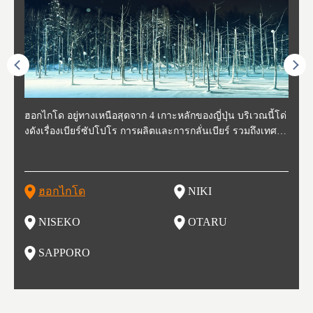
ี่สุด
ฮอกไกโด อยู่ทางเหนือสุดจาก 4 เกาะหลักของญี่ปุ่น บริเวณนี้โด่
นิกิ อยู่ทางตะวันตกเฉียงใต้ของฮอกไกโด ห่างจากโอตารุประมา
นิเซโกะ ห่างจากสนามบิน New Chitose ประมาณ 2 ชั่วโมง ตั้งอ
โอตารุ คือเมืองที่อยู่ทางตะวันตกของฮอกไกโด ใช้เวลาเดินทาง
ซับโปโร ตั้งอยู่ทางตะวันตกเฉียงใต้ของฮอกไกโด เป็นศูนย์กลา
โทโฮค
จังหว
จังหว
จังหว
หตุกา
งดังเรื่องเบียร์ซัปโปโร การผลิตและการกลั่นเบียร์ รวมถึงเทศกา
ณ 30 นาที นิกิเป็นเมืองเล็กๆที่อุดมสมบูรณ์ไปด้วยธรรมชาติ น้ำ
ยู่ทางตะวันตกของฮอกไกโด เป็นหนึ่งในสถานที่ที่มีรีสอร์ทในฤดู
จากสถานีซัปโปโรประมาณ 30 นาที ในช่วงศตวรรษที่ 19-20 กิจ
งของการเมืองและเศรษฐกิจของฮอกไกโด มีสนามบินชินจิโตะเ
ปลูกพ
กเป็น
ผู้คน
คโทโฮ
ที่วัฒ
ลหิมะ และอุทยานแห่งชาติที่สวยงาม และยังเหมาะกับเหล่านักชิ
สะอาด อากาศบริสุทธิ์ ทำให้สวนผลไม้ของที่นี่มีชื่อเสียง ไม่ว่าจ
หนาวที่ดีที่สุด และยังเป็นจุดที่ชาวต่างชาติมักแวะมาเยี่ยมเยียน
การการค้าขายและการประมงรุ่งเรืองมาก โดยอาคารที่สร้างใน
สะ (New Chitose Airport) ที่รองรับเที่ยวบินจากเมืองใหญ่อย่างโ
ดงาม 
องจัง
ะที่ 
ปุ่น 
กิวหล
มทั้งหลาย ไม่ว่าจะเป็น มันฝรั่งที่ปลูกในฮอกไกโด แคนตาลูป ผลิ
ะเป็น เชอร์รี่ มะเขือเทศ และองุ่น มีโรงกลั่นไวน์ และกลายเป็น
เพราะหิมะของที่นี่มีคุณภาพสูง นุ่มละเอียดดุจผงแป้ง ที่ไม่ว่านัก
สมัยนั้นก็กลายเป็นสถานที่ท่องเที่ยว ย่านคลองโอตารุ ในปัจจุบัน
ตเกียว โอซาก้า และเที่ยวบินจากต่างประเทศ ในเดือนกุมภาพัน
มัยเอ
ของหิ
ยนจาก
 นอกจ
ตภัณฑ์จากนม ซุปแกงกะหรี่ และมิโซะราเมน
สถาที่ที่มีชื่อเสียงในเรื่องของอาหารและไวน์ในเวลาไม่นาน
สกี นักสโนว์บอร์ด รุ่นเล็กรุ่นใหญ่ ต้องกลับมาซ้ำ นอกจากนี้ยังมี
เนื่องจากในอดีตที่นีเป็นศูนย์กลางของการประมง ทำให้มีร้านซู
ธ์ของทุกปี จะมีการจัดเทศกาลหิมะขึ้นที่สวนโอโดริ (Odori Park)
ort (พ
นี้ยัง
และเท
ฮอกไกโด
NIKI
โ
อาหารอร่อย และออนเซ็นวิวสวยอีกด้วย
ชิกว่า 100 ร้าน ให้เราได้เลือกชิมซูชิสดใหม่ ที่มีคนต่อแถวยาวบ
หนึ่งในงานเทศกาลที่ใหญ่ที่สุดของฮอกไกโด และยังขึ้นชื่อเรื่อง
ยรูป 
ริเวณถนนซูชิ (Sushi Street)
อาหารอร่อย ทั้งราเมน เนื้อแกะย่าง ซุปแกงกะหรี่ และอาหารทะ
นบนถ
NISEKO
OTARU
ฟุ
เล
นี้ยัง
น
SAPPORO
อ