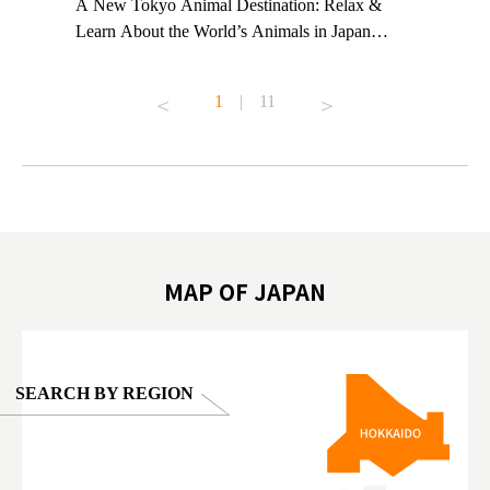
t TeamLab
A New Tokyo Animal Destination: Relax &
Shohei Oh
ng their
Learn About the World’s Animals in Japan
Other Jap
t to
#pr #japankuru #anitouch #anitouchtokyodome
From Kow
o see it for
#capybara #capybaracafe #animalcafe #tokyotrip
#pr #japa
1
|
11
#japantrip #카피바라 #애니터치 #아이와가볼
#kowa #sy
ink in bio)
만한곳 #도쿄여행 #가족여행 #東京旅遊 #東
#preworko
ex #kyoto
京親子景點 #日本動物互動體驗 #水豚泡澡 #
#japan
東京巨蛋城 #เที่ยวญี่ปุ่น2025 #ที่เที่ยว
#오타니쇼
on view of
ครอบครัว #สวนสัตว์ในร่ม #TokyoDomeCity
本旅遊 #運
oto ®
#anitouchtokyodome
ญี่ปุ่น #เ
#ผลิตภัณฑ์
MAP OF JAPAN
SEARCH BY REGION