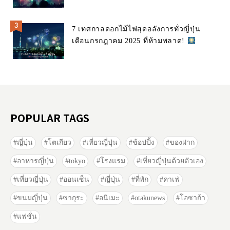
7 เทศกาลดอกไม้ไฟสุดอลังการทั่วญี่ปุ่น
เดือนกรกฎาคม 2025 ที่ห้ามพลาด!
POPULAR TAGS
ญี่ปุ่น
โตเกียว
เที่ยวญี่ปุ่น
ช้อปปิ้ง
ของฝาก
อาหารญี่ปุ่น
tokyo
โรงแรม
เที่ยวญี่ปุ่นด้วยตัวเอง
เที่ยวญี่ปุ่น
ออนเซ็น
ญี่ปุ่น
ที่พัก
คาเฟ่
ขนมญี่ปุ่น
ซากุระ
อนิเมะ
otakunews
โอซาก้า
แฟชั่น