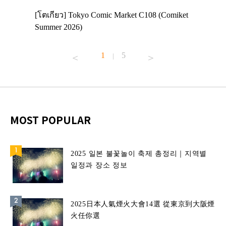
 Enjoy
[โตเกียว] Tokyo Comic Market C108 (Comiket
อีเวนต์น่
ฟสาย
Summer 2026)
ศาลเจ้าค
้านอาหาร
1
5
|
MOST POPULAR
2025 일본 불꽃놀이 축제 총정리｜지역별
일정과 장소 정보
2025日本人氣煙火大會14選 從東京到大阪煙
火任你選