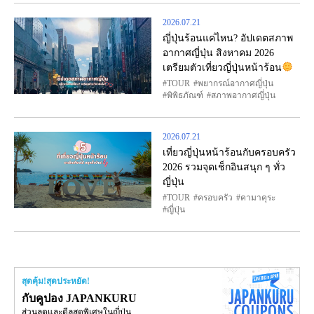
2026.07.21
ญี่ปุ่นร้อนแค่ไหน? อัปเดตสภาพ
อากาศญี่ปุ่น สิงหาคม 2026
เตรียมตัวเที่ยวญี่ปุ่นหน้าร้อน
TOUR
พยากรณ์อากาศญี่ปุ่น
พิพิธภัณฑ์
สภาพอากาศญี่ปุ่น
2026.07.21
เที่ยวญี่ปุ่นหน้าร้อนกับครอบครัว
2026 รวมจุดเช็กอินสนุก ๆ ทั่ว
ญี่ปุ่น
TOUR
ครอบครัว
คามาคุระ
ญี่ปุ่น
สุดคุ้ม!สุดประหยัด!
กับคูปอง JAPANKURU
ส่วนลดและดีลสุดพิเศษในญี่ปุ่น