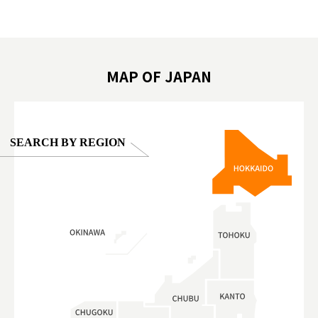
東京巨蛋城 #เที่ยวญี่ปุ่น2025 #ที่เที่ยว
#오타니쇼
on view of
ครอบครัว #สวนสัตว์ในร่ม #TokyoDomeCity
本旅遊 #運
oto ®
#anitouchtokyodome
ญี่ปุ่น #เ
#ผลิตภัณฑ์
MAP OF JAPAN
SEARCH BY REGION