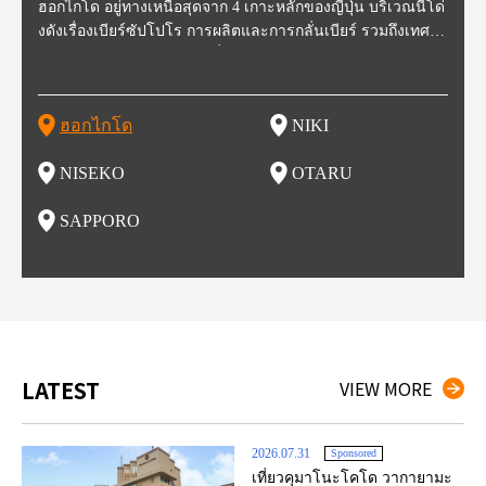
ี่สุด
ฮอกไกโด อยู่ทางเหนือสุดจาก 4 เกาะหลักของญี่ปุ่น บริเวณนี้โด่
นิกิ อยู่ทางตะวันตกเฉียงใต้ของฮอกไกโด ห่างจากโอตารุประมา
นิเซโกะ ห่างจากสนามบิน New Chitose ประมาณ 2 ชั่วโมง ตั้งอ
โอตารุ คือเมืองที่อยู่ทางตะวันตกของฮอกไกโด ใช้เวลาเดินทาง
ซับโปโร ตั้งอยู่ทางตะวันตกเฉียงใต้ของฮอกไกโด เป็นศูนย์กลา
โทโฮค
จังหว
จังหว
จังหว
หตุกา
งดังเรื่องเบียร์ซัปโปโร การผลิตและการกลั่นเบียร์ รวมถึงเทศกา
ณ 30 นาที นิกิเป็นเมืองเล็กๆที่อุดมสมบูรณ์ไปด้วยธรรมชาติ น้ำ
ยู่ทางตะวันตกของฮอกไกโด เป็นหนึ่งในสถานที่ที่มีรีสอร์ทในฤดู
จากสถานีซัปโปโรประมาณ 30 นาที ในช่วงศตวรรษที่ 19-20 กิจ
งของการเมืองและเศรษฐกิจของฮอกไกโด มีสนามบินชินจิโตะเ
ปลูกพ
กเป็น
ผู้คน
คโทโฮ
ที่วัฒ
ลหิมะ และอุทยานแห่งชาติที่สวยงาม และยังเหมาะกับเหล่านักชิ
สะอาด อากาศบริสุทธิ์ ทำให้สวนผลไม้ของที่นี่มีชื่อเสียง ไม่ว่าจ
หนาวที่ดีที่สุด และยังเป็นจุดที่ชาวต่างชาติมักแวะมาเยี่ยมเยียน
การการค้าขายและการประมงรุ่งเรืองมาก โดยอาคารที่สร้างใน
สะ (New Chitose Airport) ที่รองรับเที่ยวบินจากเมืองใหญ่อย่างโ
ดงาม 
องจัง
ะที่ 
ปุ่น 
กิวหล
มทั้งหลาย ไม่ว่าจะเป็น มันฝรั่งที่ปลูกในฮอกไกโด แคนตาลูป ผลิ
ะเป็น เชอร์รี่ มะเขือเทศ และองุ่น มีโรงกลั่นไวน์ และกลายเป็น
เพราะหิมะของที่นี่มีคุณภาพสูง นุ่มละเอียดดุจผงแป้ง ที่ไม่ว่านัก
สมัยนั้นก็กลายเป็นสถานที่ท่องเที่ยว ย่านคลองโอตารุ ในปัจจุบัน
ตเกียว โอซาก้า และเที่ยวบินจากต่างประเทศ ในเดือนกุมภาพัน
มัยเอ
ของหิ
ยนจาก
 นอกจ
ตภัณฑ์จากนม ซุปแกงกะหรี่ และมิโซะราเมน
สถาที่ที่มีชื่อเสียงในเรื่องของอาหารและไวน์ในเวลาไม่นาน
สกี นักสโนว์บอร์ด รุ่นเล็กรุ่นใหญ่ ต้องกลับมาซ้ำ นอกจากนี้ยังมี
เนื่องจากในอดีตที่นีเป็นศูนย์กลางของการประมง ทำให้มีร้านซู
ธ์ของทุกปี จะมีการจัดเทศกาลหิมะขึ้นที่สวนโอโดริ (Odori Park)
ort (พ
นี้ยัง
และเท
ฮอกไกโด
NIKI
โ
อาหารอร่อย และออนเซ็นวิวสวยอีกด้วย
ชิกว่า 100 ร้าน ให้เราได้เลือกชิมซูชิสดใหม่ ที่มีคนต่อแถวยาวบ
หนึ่งในงานเทศกาลที่ใหญ่ที่สุดของฮอกไกโด และยังขึ้นชื่อเรื่อง
ยรูป 
ริเวณถนนซูชิ (Sushi Street)
อาหารอร่อย ทั้งราเมน เนื้อแกะย่าง ซุปแกงกะหรี่ และอาหารทะ
นบนถ
NISEKO
OTARU
ฟุ
เล
นี้ยัง
น
SAPPORO
อ
LATEST
VIEW MORE
2026.07.31
Sponsored
เที่ยวคุมาโนะโคโด วากายามะ