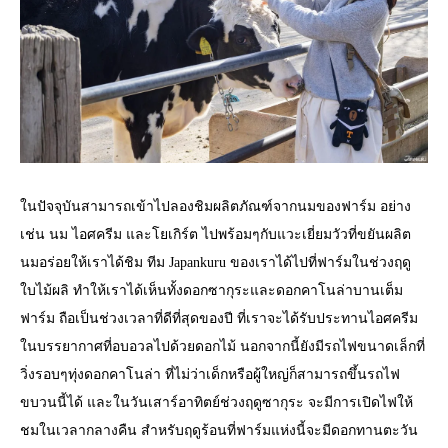
ในปัจจุบันสามารถเข้าไปลองชิมผลิตภัณฑ์จากนมของฟาร์ม อย่าง
เช่น นม ไอศครีม และโยเกิร์ต ไปพร้อมๆกับแวะเยี่ยมวัวที่ขยันผลิต
นมอร่อยให้เราได้ชิม ทีม Japankuru ของเราได้ไปที่ฟาร์มในช่วงฤดู
ใบไม้ผลิ ทำให้เราได้เห็นทั้งดอกซากุระและดอกคาโนล่าบานเต็ม
ฟาร์ม ถือเป็นช่วงเวลาที่ดีที่สุดของปี ที่เราจะได้รับประทานไอศครีม
ในบรรยากาศที่อบอวลไปด้วยดอกไม้ นอกจากนี้ยังมีรถไฟขนาดเล็กที่
วิ่งรอบๆทุ่งดอกคาโนล่า ที่ไม่ว่าเด็กหรือผู้ใหญ่ก็สามารถขึ้นรถไฟ
ขบวนนี้ได้ และในวันเสาร์อาทิตย์ช่วงฤดูซากุระ จะมีการเปิดไฟให้
ชมในเวลากลางคืน สำหรับฤดูร้อนที่ฟาร์มแห่งนี้จะมีดอกทานตะวัน