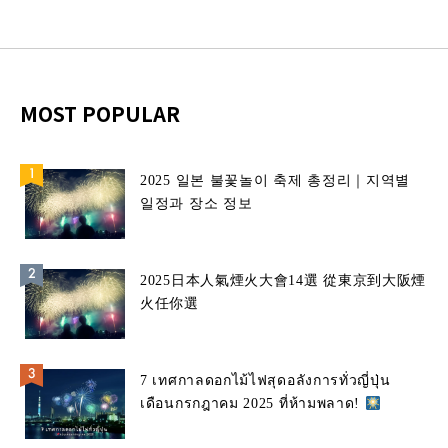
MOST POPULAR
2025 일본 불꽃놀이 축제 총정리｜지역별
일정과 장소 정보
2025日本人氣煙火大會14選 從東京到大阪煙
火任你選
7 เทศกาลดอกไม้ไฟสุดอลังการทั่วญี่ปุ่น
เดือนกรกฎาคม 2025 ที่ห้ามพลาด!