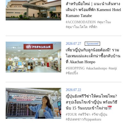
สำหรับมือใหม่｜แนะนำเส้นทาง
เดินป่า พร้อมที่พัก Kamenoi Hotel
Kumano Tanabe
ACCOMODATION
คุมาโนะ
คุมาโนะโคโด
ที่พัก
2026.07.27
Sponsored
เที่ยวญี่ปุ่นกับลูกน้อยต้องมี! รวม
ไอเทมแม่และเด็กน่าซื้อกลับบ้าน
ที่ Akachan Honpo
SHOPPING
akachanhonpo
meiji
ช้อปปิ้ง
2026.07.22
ญี่ปุ่นยังฟรีวีซ่าให้คนไทยไหม?
สรุปเงื่อนไขเข้าญี่ปุ่น พร้อมวิธี
นับ 15 วันแบบเข้าใจง่าย
TOUR
ฟรีวีซ่า
วีซ่าญี่ปุ่น
อัปเดตข่าวกับjapankuru