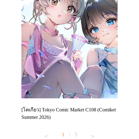
 Enjoy
[โตเกียว] Tokyo Comic Market C108 (Comiket
อีเวนต์น่
ฟสาย
Summer 2026)
ศาลเจ้าค
้านอาหาร
1
5
|