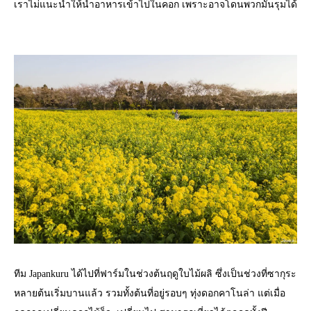
เราไม่แนะนำให้นำอาหารเข้าไปในคอก เพราะอาจโดนพวกมันรุมได้
ทีม Japankuru ได้ไปที่ฟาร์มในช่วงต้นฤดูใบไม้ผลิ ซึ่งเป็นช่วงที่ซากุระ
หลายต้นเริ่มบานแล้ว รวมทั้งต้นที่อยู่รอบๆ ทุ่งดอกคาโนล่า แต่เมื่อ