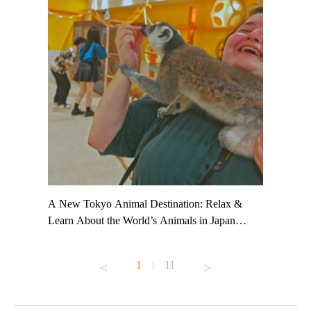
t TeamLab
A New Tokyo Animal Destination: Relax &
Shohei Oh
ng their
Learn About the World’s Animals in Japan
Other Jap
t to
#pr #japankuru #anitouch #anitouchtokyodome
From Kow
o see it for
#capybara #capybaracafe #animalcafe #tokyotrip
#pr #japa
1
|
11
#japantrip #카피바라 #애니터치 #아이와가볼
#kowa #sy
ink in bio)
만한곳 #도쿄여행 #가족여행 #東京旅遊 #東
#preworko
ex #kyoto
京親子景點 #日本動物互動體驗 #水豚泡澡 #
#japan