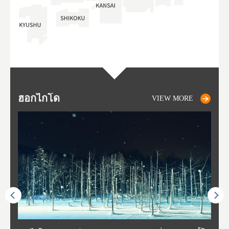
ฮอกไกโด
NIKI
NISEKO
OTARU
SAPPORO
โทโ
AK
ฟุกุ
ยา
อาค
VIEW MORE
VIEW MORE
VIEW MORE
VIEW MORE
VIEW MORE