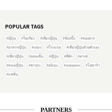
POPULAR TAGS
ญี่ปุ่น
โตเกียว
เที่ยวญี่ปุ่น
ช้อปปิ้ง
ของฝาก
อาหารญี่ปุ่น
tokyo
โรงแรม
เที่ยวญี่ปุ่นด้วยตัวเอง
เที่ยวญี่ปุ่น
ออนเซ็น
ญี่ปุ่น
ที่พัก
คาเฟ่
ขนมญี่ปุ่น
ซากุระ
อนิเมะ
otakunews
โอซาก้า
แฟชั่น
PARTNERS