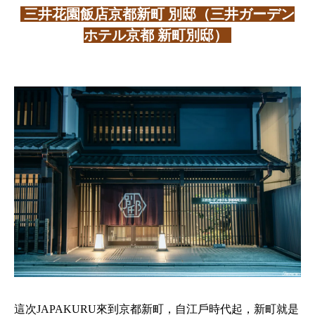
三井花園飯店京都新町 別邸（三井ガーデン
ホテル京都 新町別邸）
這次JAPAKURU來到京都新町，自江戶時代起，新町就是