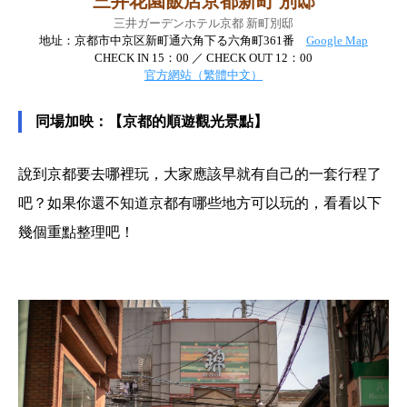
三井花園飯店京都新町 別邸
三井ガーデンホテル京都 新町別邸
地址：京都市中京区新町通六角下る六角町361番
Google Map
CHECK IN 15：00 ／ CHECK OUT 12：00
官方網站（繁體中文）
同場加映：【京都的順遊觀光景點】
說到京都要去哪裡玩，大家應該早就有自己的一套行程了
吧？如果你還不知道京都有哪些地方可以玩的，看看以下
幾個重點整理吧！