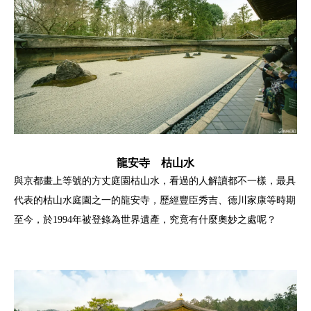
龍安寺 枯山水
與京都畫上等號的方丈庭園枯山水，看過的人解讀都不一樣，最具
代表的枯山水庭園之一的龍安寺，歷經豐臣秀吉、德川家康等時期
至今，於1994年被登錄為世界遺產，究竟有什麼奧妙之處呢？