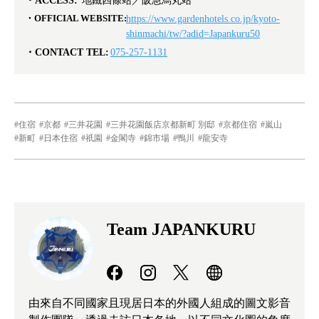
ACCESS:
地鐵四條站／阪急烏丸站
OFFICIAL WEBSITE:
https://www.gardenhotels.co.jp/kyoto-
shinmachi/tw/?adid=Japankuru50
CONTACT TEL:
075-257-1131
住宿
京都
三井花園
三井花園飯店京都新町 別邸
京都住宿
嵐山
新町
日本住宿
祇園
金閣寺
錦市場
鴨川
龍安寺
Team JAPANKURU
由來自不同國家且現居日本的外國人組成的圖文影音