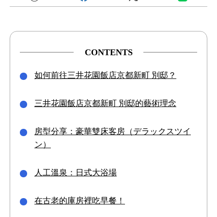
CONTENTS
如何前往三井花園飯店京都新町 別邸？
三井花園飯店京都新町 別邸的藝術理念
房型分享：豪華雙床客房（デラックスツイ
ン）
人工溫泉：日式大浴場
在古老的庫房裡吃早餐！