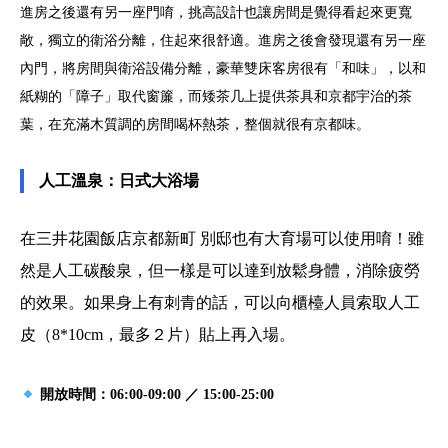
進房之後還有另一座門唷，挑高設計也讓房間是覺得看起來更寬
敞，獨立的衛浴分離，住起來很舒適。進房之後會發現還有另一座
內門，將房間與衛浴設備分離，豪華雙床客房很有「和味」，以和
紙糊的「障子」取代窗簾，而矮茶几上提供茶具和京都宇治的茶
葉，在充滿木質調的房間喝杯熱茶，整個就很有京都味。
人工溫泉：日式大浴場
在三井花園飯店京都新町 別邸也有大育場可以使用唷！雖
然是人工碳酸泉，但一樣是可以達到放鬆身體，消除疲勞
的效果。如果身上有刺青的話，可以向櫃檯人員索取人工
皮（8*10cm，最多２片）貼上再入場。
開放時間：06:00-09:00 ／ 15:00-25:00