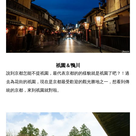
祇園＆鴨川
說到京都怎能不提祇園，最代表京都的的樣貌就是祇園了吧？！過
去為花街的祇園，現在是京都最受歡迎的觀光勝地之一，想看到傳
統的京都，來到祇園就對啦。