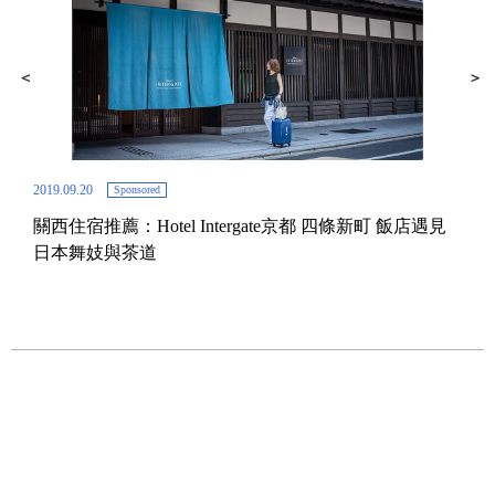
2019.09.20
Sponsored
關西住宿推薦：Hotel Intergate京都 四條新町 飯店遇見
2023.
日本舞妓與茶道
打卡
202
與宵