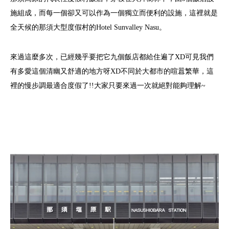
施組成，而每一個卻又可以作為一個獨立而便利的設施，這裡就是
全天候的那須大型度假村的Hotel Sunvalley Nasu。
來過這麼多次，已經幾乎要把它九個飯店都給住遍了XD可見我們
有多愛這個清幽又舒適的地方呀XD不同於大都市的喧囂繁華，這
裡的慢步調最適合度假了!!大家只要來過一次就絕對能夠理解~