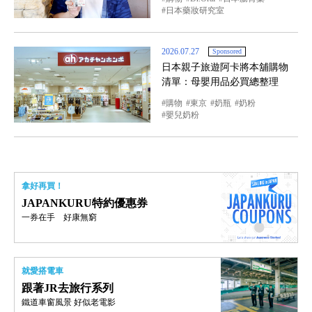
日本藥妝研究室
2026.07.27
Sponsored
日本親子旅遊阿卡將本舖購物
清單：母嬰用品必買總整理
購物
東京
奶瓶
奶粉
嬰兒奶粉
拿好再買！
JAPANKURU特約優惠券
一券在手 好康無窮
就愛搭電車
跟著JR去旅行系列
鐵道車窗風景 好似老電影