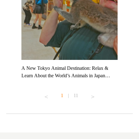
t TeamLab
A New Tokyo Animal Destination: Relax &
Shohei Oh
ng their
Learn About the World’s Animals in Japan
Other Jap
t to
#pr #japankuru #anitouch #anitouchtokyodome
From Kow
o see it for
#capybara #capybaracafe #animalcafe #tokyotrip
#pr #japa
1
|
11
#japantrip #카피바라 #애니터치 #아이와가볼
#kowa #sy
ink in bio)
만한곳 #도쿄여행 #가족여행 #東京旅遊 #東
#preworko
ex #kyoto
京親子景點 #日本動物互動體驗 #水豚泡澡 #
#japan
東京巨蛋城 #เที่ยวญี่ปุ่น2025 #ที่เที่ยว
#오타니쇼
on view of
ครอบครัว #สวนสัตว์ในร่ม #TokyoDomeCity
本旅遊 #運
oto ®
#anitouchtokyodome
ญี่ปุ่น #เ