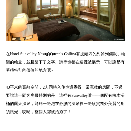
在Hotel Sunvalley Nasu的Queen's Collina有披頭四的約翰列儂親手繪
製的繪畫，並且留下了文字、詩等也都在這裡被展示，可以說是有
著很特別的價值的地方呢~
43平米的寬敞空間，2人同時入住也還覺得非常寬敞的房間，不過
要說這一間客房最特別的是，這裡有Sunvalley唯一一個配有檜木浴
桶的露天溫泉，能夠一邊泡在舒服的溫泉裡一邊欣賞窗外美麗的那
須風光，哎呦，整個人都被治癒了！