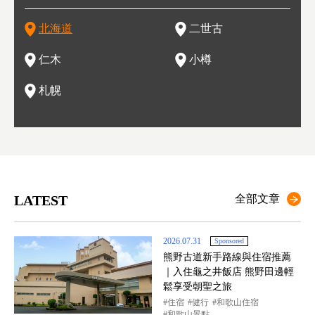
上最大
饒，擁有香濃醇厚的牛乳和奶製品，以及自然壯麗的景致，北
竟是在北海道，當然少不了吃美食和泡溫泉這樣的旅遊體驗，
壁的余市一樣，望能發展為「酒莊觀光」小鎮，在這裏能走訪
擁有上百家壽司店，還有一條壽司店聚集的壽司街呢。
新鮮的海鮮丼、壽司等北海道物產及料理，都可以在這裡嚐到
名城
」之
東北
中之
北海道
二世古
海道的魅力，需要你用一年四季來體會。
這也是新雪谷（二世谷）受歡迎的原因之一。
葡萄園、觀摩葡萄酒釀造、遇見釀酒師，並感受當地的自然風
，因此也被稱為「食之寶庫」。
祭、
釜等
門地
名度
情與人文。
結天
一的
還有
點也
仁木
小樽
現。
札幌
LATEST
全部文章
2026.07.31
Sponsored
熊野古道新手路線與住宿推薦
｜入住龜之井飯店 熊野田邊輕
鬆享受朝聖之旅
住宿
健行
和歌山住宿
和歌山景點