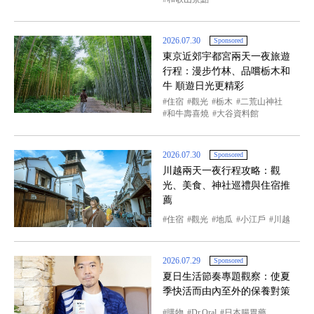
2026.07.30
Sponsored
東京近郊宇都宮兩天一夜旅遊
行程：漫步竹林、品嚐栃木和
牛 順遊日光更精彩
住宿
觀光
栃木
二荒山神社
和牛壽喜燒
大谷資料館
2026.07.30
Sponsored
川越兩天一夜行程攻略：觀
光、美食、神社巡禮與住宿推
薦
住宿
觀光
地瓜
小江戶
川越
2026.07.29
Sponsored
夏日生活節奏專題觀察：使夏
季快活而由內至外的保養對策
購物
Dr.Oral
日本腸胃藥