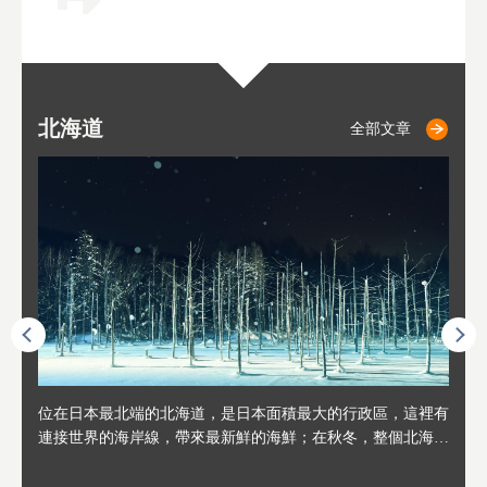
北海道
二世古
仁木
小樽
札幌
東
山
福
秋
全部文章
全部文章
全部文章
全部文章
全部文章
連人情
位在日本最北端的北海道，是日本面積最大的行政區，這裡有
位於北海道西邊，從札幌或新千歲機場出發約2小時車程，是
位於北海道西南部，距離小樽約30分鐘車程，是個坐擁好山好
位於北海道西部，距離札幌站約30分鐘車程。在19～20世紀前
位於北海道西南部的政經都市和交通樞紐，附近有新千歲機場
東北
位於
位於
座落
輪，方
連接世界的海岸線，帶來最新鮮的海鮮；在秋冬，整個北海道
日本代表性的國際級滑雪聖地，在海外也非常有名。其中最為
水好空氣等自然環境，因而種了很多水果的小鎮。櫻桃、葡萄
半，作為貿易港和鯡魚漁港而繁榮起來。當年的舊建築與倉庫
，連結東京、大阪等日本國內大城市及海外各大城市。每年2
峽相
冬天
大區
形民
為台灣
只剩一種顏色，無際的白雪與溫泉；到春夏，則是由五顏六色
人津津樂道的，是擁有世界頂級的「粉雪」雪質，無論是滑雪
、小番茄等，都是當地水果栽培的主角。而最近由於新開設了
，如今在小樽運河沿岸可見，並成為了北海道的代表觀光景點
月，在大通公園舉辦的「札幌雪祭」是聞名海外的北海道重要
聞名
有很
，且
大祭
在這裡
的薰衣草和花卉交織而成的花海。地大物博的北海道．物產豐
新手還是高手都為之著迷，回流客源絡繹不絕。不僅如此，畢
葡萄酒酒莊，作為能品酒嚐美食之所，也越來越有人氣。和隔
。正因曾作為漁港繁榮，小樽的海鮮壽司可是出了名的。市內
活動。由於以拉麵、成吉思汗烤肉、湯咖哩為代表美食，還有
岩手
亦人
則是
燈祭