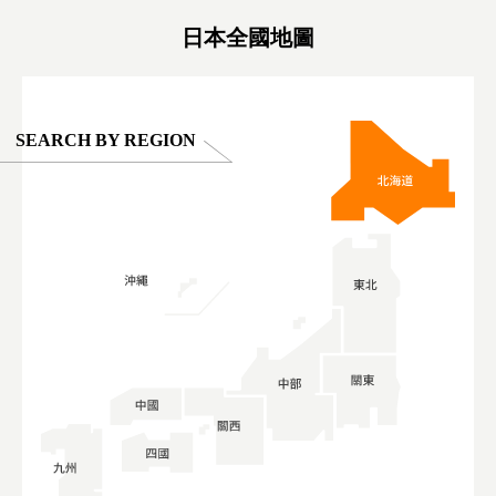
#ผลิตภัณฑ์
日本全國地圖
SEARCH BY REGION