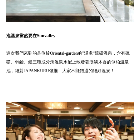
泡溫泉當然要在Sunvalley
這次我們來到的是位於Oriental-garden的”湯處“硫磺溫泉，含有硫
磺、弱鹼、鎂三種成分濁溫泉水配上散發著淡淡木香的側柏溫泉
池，絕對JAPANKURU強推，大家不能錯過的絕好溫泉！