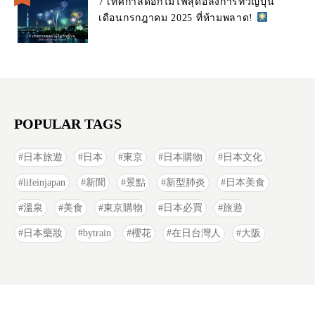
7 เทศกาลดอกไม้ไฟสุดอลังการทั่วญี่ปุ่น
เดือนกรกฎาคม 2025 ที่ห้ามพลาด!
POPULAR TAGS
日本旅遊
日本
東京
日本購物
日本文化
lifeinjapan
新聞
景點
新型肺炎
日本美食
溫泉
美食
東京購物
日本必買
旅遊
日本藥妝
bytrain
櫻花
在日台灣人
大阪