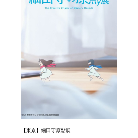
【東京】細田守原點展
【東京】
已！