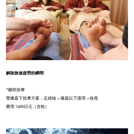
解除旅途疲勞的瞬間
*腳部按摩
雙膝蓋下按摩方案：足經絡→膝蓋以下護理→收尾
費用 5400日元（含稅）