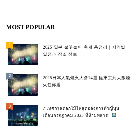
MOST POPULAR
2025 일본 불꽃놀이 축제 총정리｜지역별
일정과 장소 정보
2025日本人氣煙火大會14選 從東京到大阪煙
火任你選
7 เทศกาลดอกไม้ไฟสุดอลังการทั่วญี่ปุ่น
เดือนกรกฎาคม 2025 ที่ห้ามพลาด!