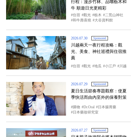
行程：漫步竹林、品嚐栃木和
牛 順遊日光更精彩
住宿
觀光
栃木
二荒山神社
和牛壽喜燒
大谷資料館
2026.07.30
Sponsored
川越兩天一夜行程攻略：觀
光、美食、神社巡禮與住宿推
薦
住宿
觀光
地瓜
小江戶
川越
2026.07.29
Sponsored
夏日生活節奏專題觀察：使夏
季快活而由內至外的保養對策
購物
Dr.Oral
日本腸胃藥
日本藥妝研究室
2026.07.27
Sponsored