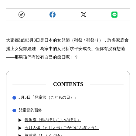
大家都知道3月3日是日本的女兒節（雛祭 / 雛祭り），許多家庭會
擺上女兒節娃娃，為家中的女兒祈求平安成長。但你有沒有想過
——那男孩們有沒有自己的節日呢！？
CONTENTS
5月5日「兒童節（こどもの日）」
兒童節的習俗
鯉魚旗（鯉のぼり/こいのぼり）
五月人偶（五月人形 / ごがつにんぎょう）
菖浦湯（しょうぶゆ）