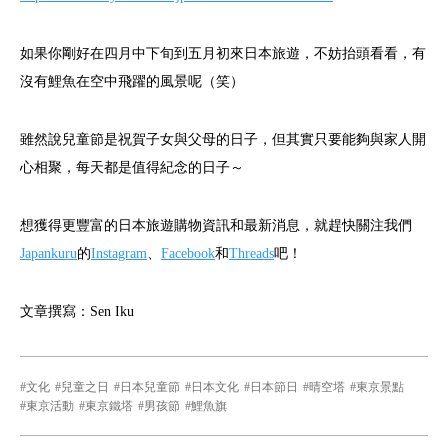
如果你剛好在四月中下旬到五月初來日本旅遊，不妨抬頭看看，有
沒有鯉魚在空中飛躍的風景呢（笑）
雖然說兒童節是祝賀子女與父母的日子，但其實只要能夠與家人開
心相聚，每天都是值得紀念的日子～
想獲得更豐富的日本旅遊購物資訊和最新消息，就趕快關注我們
Japankuru
的
Instagram
、
Facebook
和
Threads
吧！
文章撰寫：Sen Iku
文化
兒童之日
日本兒童節
日本文化
日本節日
晴空塔
東京景點
東京活動
東京鐵塔
男孩節
鯉魚旗