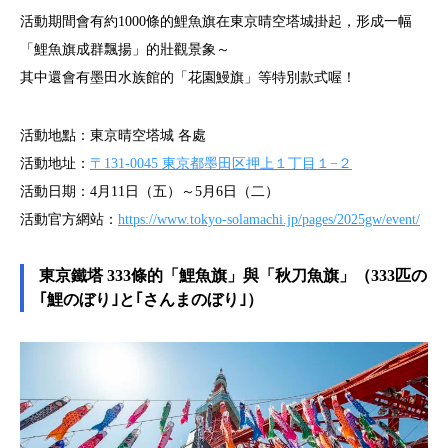
活動期間會有約1000條的鯉魚旗在東京晴空塔城掛起，形成一幅
「鯉魚旗成群飄揚」的壯觀景象～
其中還會有墨田水族館的「花園鰻旗」等特別款式喔！
活動地點：東京晴空塔城 各處
活動地址：
〒131-0045 東京都墨田区押上１丁目１−２
活動日期：4月11日（五）～5月6日（二）
活動官方網站：
https://www.tokyo-solamachi.jp/pages/2025gw/event/
東京鐵塔 333條的「鯉魚旗」與「秋刀魚旗」（333匹の
｢鯉のぼり｣と｢さんまのぼり｣）