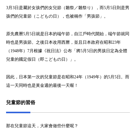
3月3日是屬於女孩們的女兒節（雛祭／雛祭り），而5月5日則是男
孩們的兒童節（こどもの日），也被稱作「男孩節」。
原先農曆5月5日就是日本的端午節，自江戶時代開始，端午節就同
時也是男孩節。之後日本改用西曆，並且日本政府在昭和23年
（1948年）7月根據《祝日法》公布「將5月5日的男孩日定為全體
兒童的國定假日（即こどもの日）」。
因此，日本第一次的兒童節是在昭和24年（1949年）的5月5日。而
這一天同時也是黃金週的最後一天喔！
兒童節的習俗
那在兒童節這天，大家會做些什麼呢？