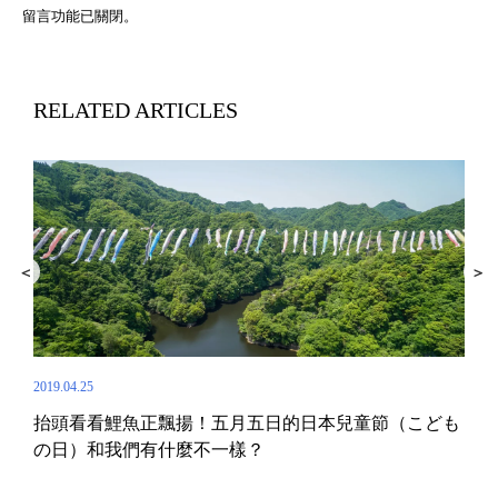
留言功能已關閉。
RELATED ARTICLES
2019.04.25
抬頭看看鯉魚正飄揚！五月五日的日本兒童節（こども
2025.
の日）和我們有什麼不一樣？
線全
20