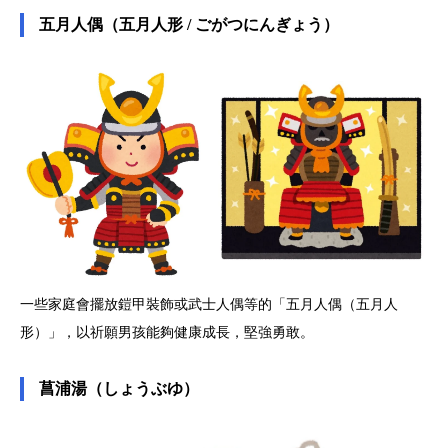
五月人偶（五月人形 / ごがつにんぎょう）
一些家庭會擺放鎧甲裝飾或武士人偶等的「五月人偶（五月人
形）」，以祈願男孩能夠健康成長，堅強勇敢。
菖浦湯（しょうぶゆ）