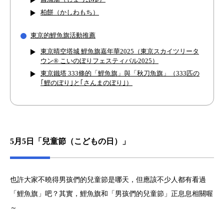
柏餅（かしわもち）
東京的鯉魚旗活動推薦
東京晴空塔城 鯉魚旗嘉年華2025（東京スカイツリータ
ウン® こいのぼりフェスティバル2025）
東京鐵塔 333條的「鯉魚旗」與「秋刀魚旗」（333匹の
｢鯉のぼり｣と｢さんまのぼり｣）
5月5日「兒童節（こどもの日）」
也許大家不曉得男孩們的兒童節是哪天，但應該不少人都有看過
「鯉魚旗」吧？其實，鯉魚旗和「男孩們的兒童節」正息息相關喔
～