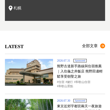
札幌
LATEST
全部文章
2026.07.31
Sponsored
熊野古道新手路線與住宿推薦
｜入住龜之井飯店 熊野田邊輕
鬆享受朝聖之旅
住宿
健行
和歌山住宿
和歌山景點
2026.07.30
Sponsored
東京近郊宇都宮兩天一夜旅遊