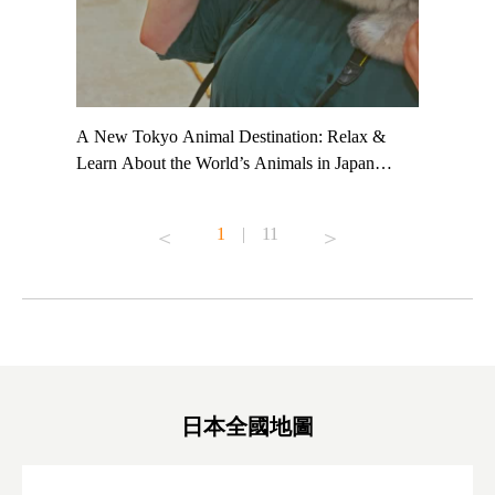
t TeamLab
A New Tokyo Animal Destination: Relax &
Shohei Oh
ng their
Learn About the World’s Animals in Japan
Other Jap
t to
#pr #japankuru #anitouch #anitouchtokyodome
From Kow
o see it for
#capybara #capybaracafe #animalcafe #tokyotrip
#pr #japa
1
|
11
#japantrip #카피바라 #애니터치 #아이와가볼
#kowa #sy
ink in bio)
만한곳 #도쿄여행 #가족여행 #東京旅遊 #東
#preworko
ex #kyoto
京親子景點 #日本動物互動體驗 #水豚泡澡 #
#japan
東京巨蛋城 #เที่ยวญี่ปุ่น2025 #ที่เที่ยว
#오타니쇼
on view of
ครอบครัว #สวนสัตว์ในร่ม #TokyoDomeCity
本旅遊 #運
oto ®
#anitouchtokyodome
ญี่ปุ่น #เ
#ผลิตภัณฑ์
日本全國地圖