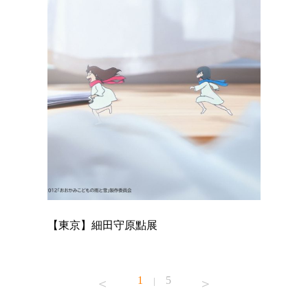
【東京】細田守原點展
【東京】
已！
1
5
|