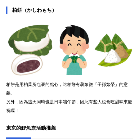
柏餅（かしわもち）
柏餅是用柏葉所包裹的點心，吃柏餅有著象徵「子孫繁榮」的意
義。
另外，因為這天同時也是日本端午節，因此有些人也會吃甜粽來慶
祝喔！
東京的鯉魚旗活動推薦