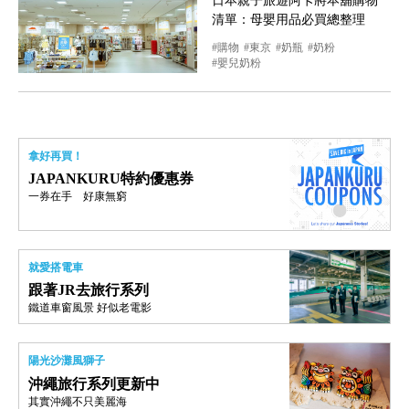
日本親子旅遊阿卡將本舖購物
清單：母嬰用品必買總整理
購物
東京
奶瓶
奶粉
嬰兒奶粉
拿好再買！
JAPANKURU特約優惠券
一券在手 好康無窮
就愛搭電車
跟著JR去旅行系列
鐵道車窗風景 好似老電影
陽光沙灘風獅子
沖繩旅行系列更新中
其實沖繩不只美麗海