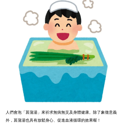
人們會泡「菖蒲湯」來祈求無病無災及身體健康。除了象徵意義
外，菖蒲湯也具有放鬆身心、促進血液循環的效果喔！