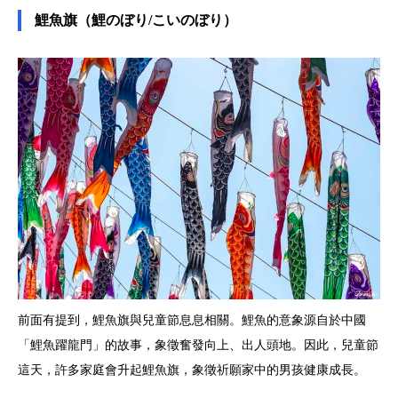
鯉魚旗（鯉のぼり/こいのぼり）
前面有提到，鯉魚旗與兒童節息息相關。鯉魚的意象源自於中國
「鯉魚躍龍門」的故事，象徵奮發向上、出人頭地。因此，兒童節
這天，許多家庭會升起鯉魚旗，象徵祈願家中的男孩健康成長。