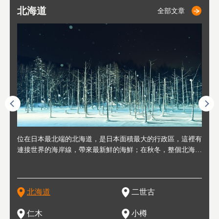
北海道
二世古
仁木
小樽
札幌
東
山
福
秋
全部文章
全部文章
全部文章
全部文章
全部文章
連人情
位在日本最北端的北海道，是日本面積最大的行政區，這裡有
位於北海道西邊，從札幌或新千歲機場出發約2小時車程，是
位於北海道西南部，距離小樽約30分鐘車程，是個坐擁好山好
位於北海道西部，距離札幌站約30分鐘車程。在19～20世紀前
位於北海道西南部的政經都市和交通樞紐，附近有新千歲機場
東北
位於
位於
座落
輪，方
連接世界的海岸線，帶來最新鮮的海鮮；在秋冬，整個北海道
日本代表性的國際級滑雪聖地，在海外也非常有名。其中最為
水好空氣等自然環境，因而種了很多水果的小鎮。櫻桃、葡萄
半，作為貿易港和鯡魚漁港而繁榮起來。當年的舊建築與倉庫
，連結東京、大阪等日本國內大城市及海外各大城市。每年2
峽相
冬天
大區
形民
為台灣
只剩一種顏色，無際的白雪與溫泉；到春夏，則是由五顏六色
人津津樂道的，是擁有世界頂級的「粉雪」雪質，無論是滑雪
、小番茄等，都是當地水果栽培的主角。而最近由於新開設了
，如今在小樽運河沿岸可見，並成為了北海道的代表觀光景點
月，在大通公園舉辦的「札幌雪祭」是聞名海外的北海道重要
聞名
有很
，且
大祭
在這裡
的薰衣草和花卉交織而成的花海。地大物博的北海道．物產豐
新手還是高手都為之著迷，回流客源絡繹不絕。不僅如此，畢
葡萄酒酒莊，作為能品酒嚐美食之所，也越來越有人氣。和隔
。正因曾作為漁港繁榮，小樽的海鮮壽司可是出了名的。市內
活動。由於以拉麵、成吉思汗烤肉、湯咖哩為代表美食，還有
岩手
亦人
則是
燈祭
上最大
饒，擁有香濃醇厚的牛乳和奶製品，以及自然壯麗的景致，北
竟是在北海道，當然少不了吃美食和泡溫泉這樣的旅遊體驗，
壁的余市一樣，望能發展為「酒莊觀光」小鎮，在這裏能走訪
擁有上百家壽司店，還有一條壽司店聚集的壽司街呢。
新鮮的海鮮丼、壽司等北海道物產及料理，都可以在這裡嚐到
名城
」之
東北
中之
北海道
二世古
海道的魅力，需要你用一年四季來體會。
這也是新雪谷（二世谷）受歡迎的原因之一。
葡萄園、觀摩葡萄酒釀造、遇見釀酒師，並感受當地的自然風
，因此也被稱為「食之寶庫」。
祭、
釜等
門地
名度
情與人文。
結天
一的
還有
點也
仁木
小樽
現。