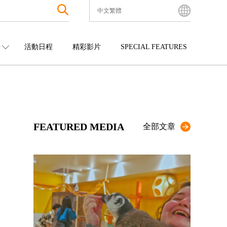
中文繁體
English
Bahasa Indonesia
O
活動日程
精彩影片
SPECIAL FEATURES
Français
한국어
中國
娛樂
九州
中文简体
四國
觀光
沖繩
中文繁體
ไทย
FEATURED MEDIA
Tiếng Việt
全部文章
日本語