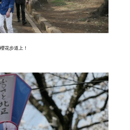
櫻花步道上！
【千葉】2026笠森觀音寺御開帳