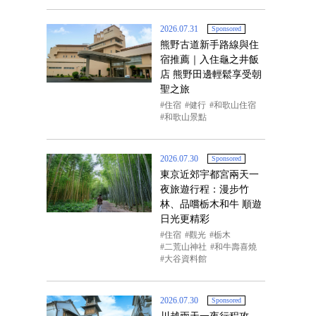
2026.07.31
Sponsored
熊野古道新手路線與住
宿推薦｜入住龜之井飯
店 熊野田邊輕鬆享受朝
聖之旅
住宿
健行
和歌山住宿
和歌山景點
2026.07.30
Sponsored
東京近郊宇都宮兩天一
夜旅遊行程：漫步竹
林、品嚐栃木和牛 順遊
日光更精彩
住宿
觀光
栃木
二荒山神社
和牛壽喜燒
大谷資料館
2026.07.30
Sponsored