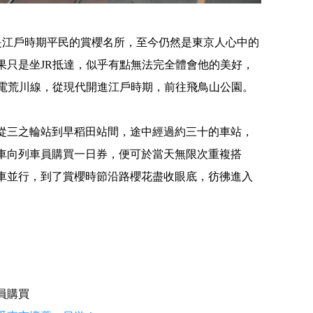
是江戶時期平民的賞櫻名所，至今仍然是東京人心中的
果只是坐JR抵達，似乎有點無法完全體會他的美好，
著都電荒川線，從現代開進江戶時期，前往飛鳥山公園。
從三之輪站到早稻田站間，途中經過約三十的車站，
車向列車員購買一日券，便可於當天無限次重複搭
車並行，到了賞櫻時節沿路櫻花盡收眼底，彷彿進入
員購買