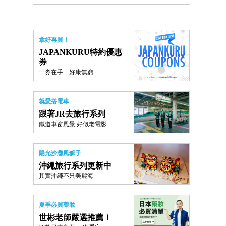
拿好再買！
JAPANKURU特約優惠
券
一券在手 好康無窮
就愛搭電車
跟著JR去旅行系列
鐵道車窗風景 好似老電影
陽光沙灘風獅子
沖繩旅行系列更新中
其實沖繩不只美麗海
夏季必買藥妝
世彬老師嚴選推薦！