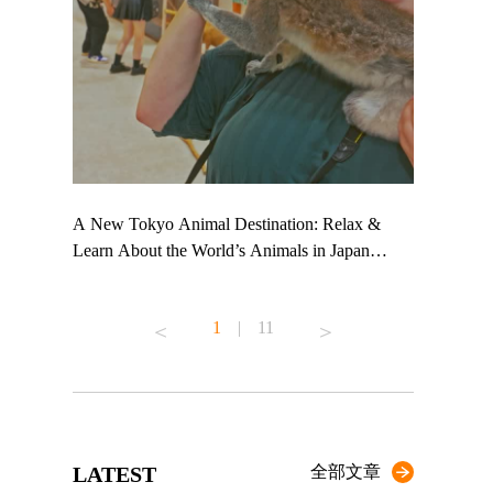
 TeamLab
A New Tokyo Animal Destination: Relax &
Shohei Oht
ng their
Learn About the World’s Animals in Japan
Other Japa
t to
#pr #japankuru #anitouch #anitouchtokyodome
From Kow
 see it for
#capybara #capybaracafe #animalcafe #tokyotrip
#pr #japan
1
|
11
#japantrip #카피바라 #애니터치 #아이와가볼
#kowa #sy
ink in bio)
만한곳 #도쿄여행 #가족여행 #東京旅遊 #東
#preworkou
ex #kyoto
京親子景點 #日本動物互動體驗 #水豚泡澡 #
#japan
東京巨蛋城 #เที่ยวญี่ปุ่น2025 #ที่เที่ยว
#오타니쇼
n view of
ครอบครัว #สวนสัตว์ในร่ม #TokyoDomeCity
本旅遊 #運
to ®
#anitouchtokyodome
ญี่ปุ่น #เ
LATEST
全部文章
#ผลิตภัณฑ์