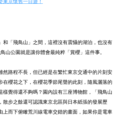
受東京懷舊一日遊！
」和「飛鳥山」之間，這裡沒有震懾的湖泊，也沒有
飛鳥山公園就是讓你體會最純粹「賞櫻」這件事。
雖然路程不長，但已經是在繁忙東京交通中的片刻安
步在櫻花之下，在櫻花季節尾聲的此刻，隨風灑落的
這樣覺得還不夠嗎？園內設有三座博物館，「飛鳥山
，散步之餘還可認識東京北區與日本紙張的發展歷
由上而下俯瞰荒川線電車交錯的畫面，如果你是電車