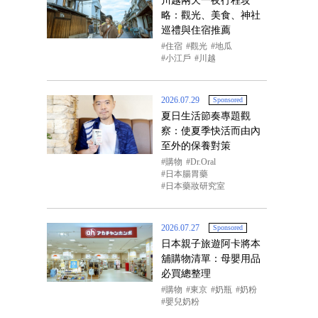
川越兩天一夜行程攻
略：觀光、美食、神社
巡禮與住宿推薦
住宿
觀光
地瓜
小江戶
川越
2026.07.29
Sponsored
夏日生活節奏專題觀
察：使夏季快活而由內
至外的保養對策
購物
Dr.Oral
日本腸胃藥
日本藥妝研究室
2026.07.27
Sponsored
日本親子旅遊阿卡將本
舖購物清單：母嬰用品
必買總整理
購物
東京
奶瓶
奶粉
嬰兒奶粉