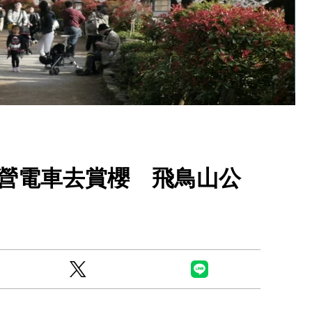
Ready to see TeamLab in Kyoto!? At
Biovortex Kyoto, the collective is taki
營電車去賞櫻 飛鳥山公
acclaimed immersive art and bringing i
Japan's ancient capital. We can't wait to
ourselves this autumn!
>> Find out more at Japankuru.com! (l
#japankuru #teamlab #teamlabbiovort
#kyototrip #japantravel #artnews
Photos courtesy of teamLab, Exhibitio
teamLab Biovortex Kyoto, 2025, Kyo
teamLab, courtesy Pace Gallery