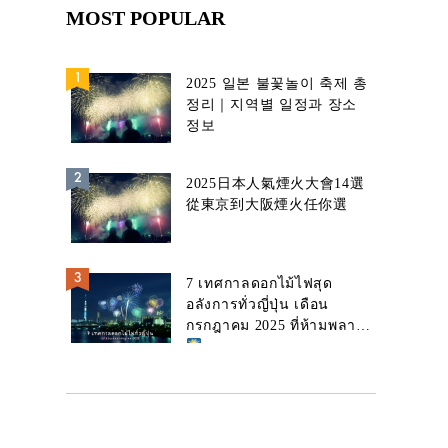
MOST POPULAR
2025 일본 불꽃놀이 축제 총
정리｜지역별 일정과 장소
정보
2025日本人氣煙火大會14選
從東京到大阪煙火任你選
7 เทศกาลดอกไม้ไฟสุด
อลังการทั่วญี่ปุ่น เดือน
กรกฎาคม 2025 ที่ห้ามพลาด!