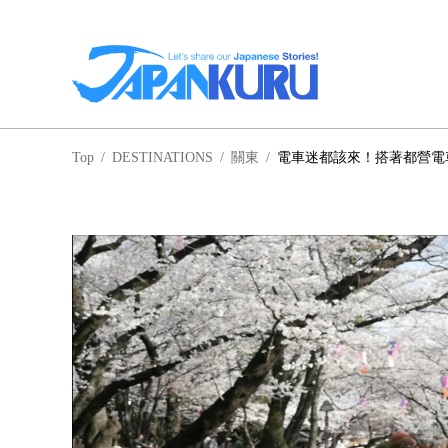
NA
Top
/
DESTINATIONS
/
關東
/
電車迷都該來！搭著都營電
北