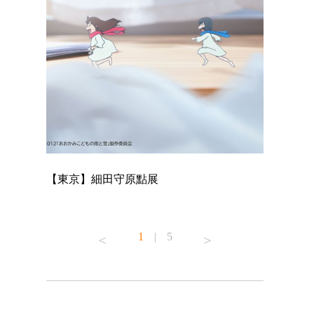
【東京】細田守原點展
【東京】「
已！
1
|
5