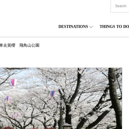
DESTINATIONS
THINGS TO D
TIONWIDE
美食
東北
住宿
中部
車去賞櫻 飛鳥山公園
海道
購物
關東
文化
關西