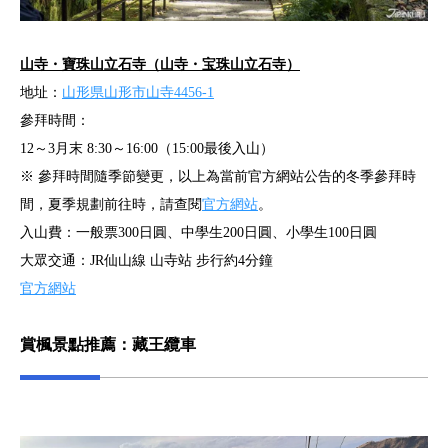
山寺・寶珠山立石寺（山寺・宝珠山立石寺）
地址：
山形県山形市山寺4456-1
參拜時間：
12～3月末 8:30～16:00（15:00最後入山）
※ 參拜時間隨季節變更，以上為當前官方網站公告的冬季參拜時
間，夏季規劃前往時，請查閱
官方網站
。
入山費：一般票300日圓、中學生200日圓、小學生100日圓
大眾交通：JR仙山線 山寺站 步行約4分鐘
官方網站
賞楓景點推薦：藏王纜車