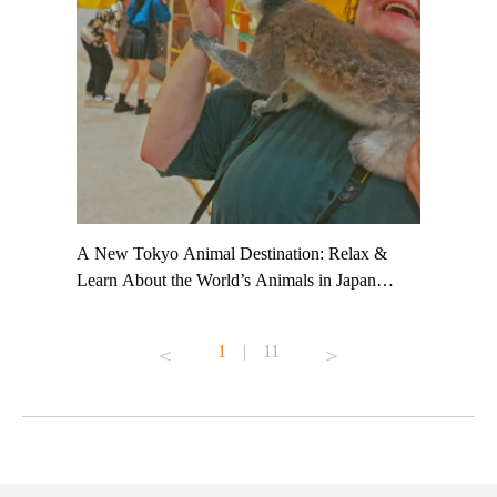
t TeamLab
A New Tokyo Animal Destination: Relax &
Shohei Oh
ng their
Learn About the World’s Animals in Japan
Other Jap
t to
#pr #japankuru #anitouch #anitouchtokyodome
From Kow
o see it for
#capybara #capybaracafe #animalcafe #tokyotrip
#pr #japa
1
|
11
#japantrip #카피바라 #애니터치 #아이와가볼
#kowa #sy
ink in bio)
만한곳 #도쿄여행 #가족여행 #東京旅遊 #東
#preworko
ex #kyoto
京親子景點 #日本動物互動體驗 #水豚泡澡 #
#japan
東京巨蛋城 #เที่ยวญี่ปุ่น2025 #ที่เที่ยว
#오타니쇼
on view of
ครอบครัว #สวนสัตว์ในร่ม #TokyoDomeCity
本旅遊 #運
oto ®
#anitouchtokyodome
ญี่ปุ่น #เ