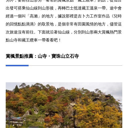
另外，要前往山形另一著名的賞楓景點「藏王纜車」的話，從仙台
出發可搭乘仙山線到山形後，再轉巴士抵達藏王溫泉一帶。途中會
經過一個叫「高瀨」的地方，據說那裡是吉卜力工作室作品《兒時
的回憶點點滴滴》的取景地，是個非常有田園風情的地方，儘管這
次旅途沒有前往。下面就沿著仙山線，分別到山形兩大賞楓熱門景
點山寺和藏王纜車一帶看看吧！
賞楓景點推薦：山寺・寶珠山立石寺