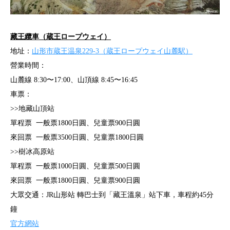
藏王纜車（蔵王ロープウェイ）
地址：
山形市蔵王温泉229-3（蔵王ロープウェイ山麓駅）
營業時間：
山麓線 8:30〜17:00、山頂線 8:45〜16:45
車票：
>>地藏山頂站
單程票 一般票1800日圓、兒童票900日圓
來回票 一般票3500日圓、兒童票1800日圓
>>樹冰高原站
單程票 一般票1000日圓、兒童票500日圓
來回票 一般票1800日圓、兒童票900日圓
大眾交通：JR山形站 轉巴士到「藏王溫泉」站下車，車程約45分
鐘
官方網站