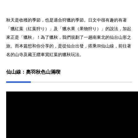
秋天是收穫的季節，也是適合狩獵的季節。日文中很有趣的有著
「獵紅葉（紅葉狩り）」及「獵水果（果物狩り）」的說法，加起
來正是「獵秋」！為了獵秋，我們規劃了一趟南東北的仙台山形之
旅。而本篇想和你分享的，是從仙台出發，搭乘JR仙山線，前往著
名的山寺及藏王纜車賞紅葉的獵秋玩法。
仙山線：奧羽秋色山滿喫