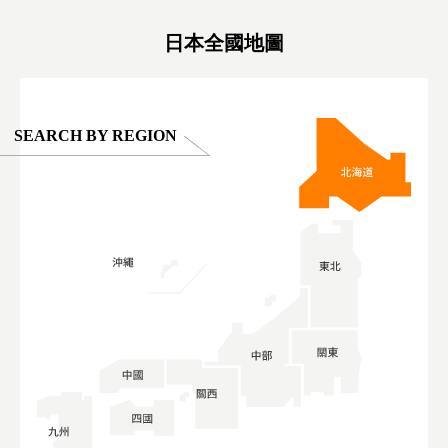
#ผลิตภัณฑ์
日本全國地圖
SEARCH BY REGION