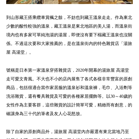
到山形藏王搭乘纜車賞楓之餘，不妨也到藏王溫泉走走。作為東北
少數的酸性較強的溫泉，藏王溫泉是東北地區的美人湯，而溫泉街
境內也有多家可單純泡湯的湯屋，即便沒有要下榻藏王溫泉也沒關
係。不過這次要和大家推薦的，是在溫泉街內的特色雜貨店「湯旅
屋 高湯堂」。
號稱是日本第一家溫泉穿搭雜貨店，2020年開幕的湯旅屋 高湯堂
走可愛文青風。不大也不小的店內展售了各式各樣非常豐富的原創
商品，包括很適合當作家居服的溫泉衫和溫泉褲，毛巾、入浴劑等
洗浴雜貨，還有餐具雜貨及可愛的各種家居擺飾等。以30～40歲的
女性作為主要客群，這些雜貨的設計簡單可愛，精緻而有創意，的
確讓身為三十代的筆者及友人心花怒放。
除了自家的原創商品外，湯旅屋 高湯堂內亦嚴選有東北當地乃至