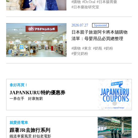
購物
Dr.Oral
日本腸胃藥
日本藥妝研究室
2026.07.27
Sponsored
日本親子旅遊阿卡將本舖購物
清單：母嬰用品必買總整理
購物
東京
奶瓶
奶粉
嬰兒奶粉
拿好再買！
JAPANKURU特約優惠券
一券在手 好康無窮
就愛搭電車
跟著JR去旅行系列
鐵道車窗風景 好似老電影