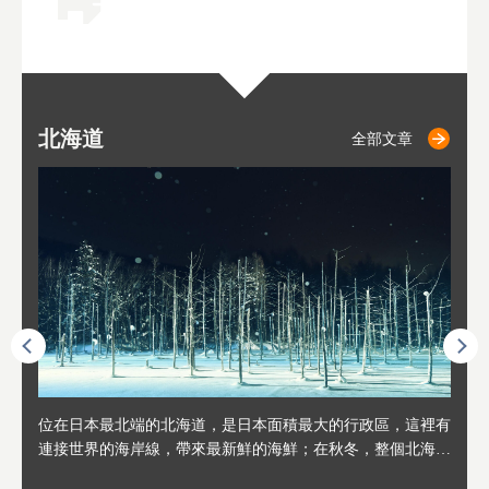
北海道
二世古
仁木
小樽
札幌
東
山
福
秋
全部文章
全部文章
全部文章
全部文章
全部文章
連人情
位在日本最北端的北海道，是日本面積最大的行政區，這裡有
位於北海道西邊，從札幌或新千歲機場出發約2小時車程，是
位於北海道西南部，距離小樽約30分鐘車程，是個坐擁好山好
位於北海道西部，距離札幌站約30分鐘車程。在19～20世紀前
位於北海道西南部的政經都市和交通樞紐，附近有新千歲機場
東北
位於
位於
座落
輪，方
連接世界的海岸線，帶來最新鮮的海鮮；在秋冬，整個北海道
日本代表性的國際級滑雪聖地，在海外也非常有名。其中最為
水好空氣等自然環境，因而種了很多水果的小鎮。櫻桃、葡萄
半，作為貿易港和鯡魚漁港而繁榮起來。當年的舊建築與倉庫
，連結東京、大阪等日本國內大城市及海外各大城市。每年2
峽相
冬天
大區
形民
為台灣
只剩一種顏色，無際的白雪與溫泉；到春夏，則是由五顏六色
人津津樂道的，是擁有世界頂級的「粉雪」雪質，無論是滑雪
、小番茄等，都是當地水果栽培的主角。而最近由於新開設了
，如今在小樽運河沿岸可見，並成為了北海道的代表觀光景點
月，在大通公園舉辦的「札幌雪祭」是聞名海外的北海道重要
聞名
有很
，且
大祭