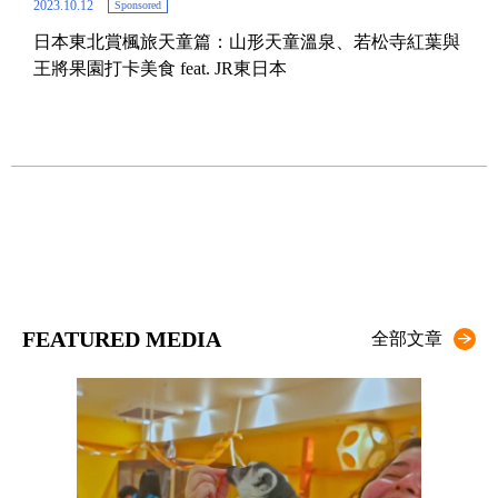
2023.10.12
Sponsored
日本東北賞楓旅天童篇：山形天童溫泉、若松寺紅葉與
2023.
王將果園打卡美食 feat. JR東日本
日
fea
FEATURED MEDIA
全部文章