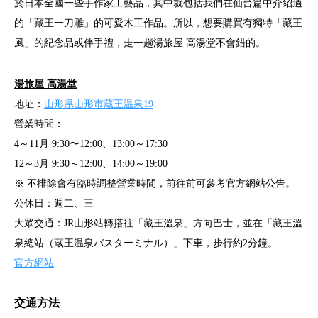
於日本全國一些手作家工藝品，其中就包括我們在仙台篇中介紹過
的「藏王一刀雕」的可愛木工作品。所以，想要購買有獨特「藏王
風」的紀念品或伴手禮，走一趟湯旅屋 高湯堂不會錯的。
湯旅屋 高湯堂
地址：
山形県山形市蔵王温泉19
營業時間：
4～11月 9:30〜12:00、13:00～17:30
12～3月 9:30～12:00、14:00～19:00
※ 不排除會有臨時調整營業時間，前往前可參考官方網站公告。
公休日：週二、三
大眾交通：JR山形站轉搭往「藏王溫泉」方向巴士，並在「藏王溫
泉總站（蔵王温泉バスターミナル）」下車，步行約2分鐘。
官方網站
交通方法