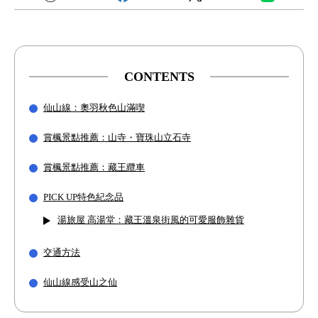
CONTENTS
仙山線：奧羽秋色山滿喫
賞楓景點推薦：山寺・寶珠山立石寺
賞楓景點推薦：藏王纜車
PICK UP特色紀念品
湯旅屋 高湯堂：藏王溫泉街風的可愛服飾雜貨
交通方法
仙山線感受山之仙