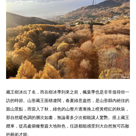
藏王樹冰出了名，而在樹冰季到來之前，楓葉季也是非常值得你一
訪的時節。山形藏王面積遼闊，春夏綠意盎然，是山形縣內絕佳的
親山景點，而當入了秋，綠色的山整片逐漸換上橙黃橙紅的秋裝，
那自然暖色調的層次如畫，無論看多少次都能讓人驚艷。搭上藏王
纜車，從高處俯瞰整篇大地秋色，任誰都能感受到大自然無可匹敵
的藝術才能。