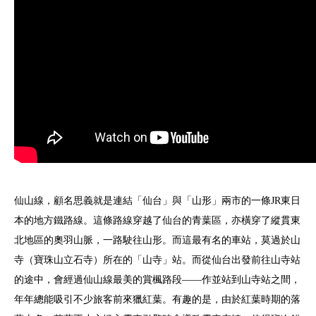
仙山線，顧名思義就是連結「仙台」與「山形」兩市的一條JR東日
本的地方鐵路線。這條路線穿越了仙台的青葉區，亦橫穿了縱貫東
北地區的奧羽山脈，一路駛往山形。而這最有名的車站，莫過於山
寺（寶珠山立石寺）所在的「山寺」站。而從仙台出發前往山寺站
的途中，會經過仙山線最美的賞楓路段——作並站到山寺站之間，
年年總能吸引不少旅客前來獵紅葉。有趣的是，由於紅葉時期的落