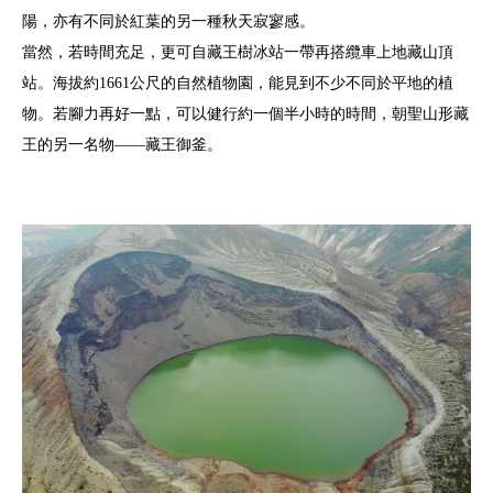
陽，亦有不同於紅葉的另一種秋天寂寥感。
當然，若時間充足，更可自藏王樹冰站一帶再搭纜車上地藏山頂
站。海拔約1661公尺的自然植物園，能見到不少不同於平地的植
物。若腳力再好一點，可以健行約一個半小時的時間，朝聖山形藏
王的另一名物——藏王御釜。