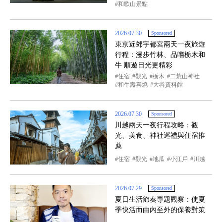
和歌山景點
2026.07.30
Sponsored
東京近郊宇都宮兩天一夜旅遊
行程：漫步竹林、品嚐栃木和
牛 順遊日光更精彩
住宿
觀光
栃木
二荒山神社
和牛壽喜燒
大谷資料館
2026.07.30
Sponsored
川越兩天一夜行程攻略：觀
光、美食、神社巡禮與住宿推
薦
住宿
觀光
地瓜
小江戶
川越
2026.07.29
Sponsored
夏日生活節奏專題觀察：使夏
季快活而由內至外的保養對策