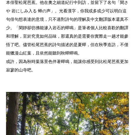
本俳聖松尾芭蕉。他在奧之細道紀行中到訪，並留下了名句「閑さ
や 岩にしみ入る 蝉の声」。光看漢字，你我或多或少可以明白這
句俳句想表達的意境，只不過對詩句的理解及中文翻譯版本還真不
少。「閑靜卻彷彿能滲入岩石的蟬鳴」是筆者個人比較喜歡的翻譯
和理解，至於究竟如何品味，那還真的是需要你實際走一趟才能參
悟了吧。儘管松尾芭蕉的詩句描述的是夏蟬，但在秋季造訪，不僅
能獵漫山紅葉，且依然能聽到秋蟬蟬鳴。
或許，因為秋時葉落景色伴著蟬鳴，能讓你感受到比松尾芭蕉更加
寂寥的山寺吧。