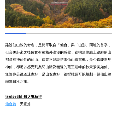
雖說仙山線的命名，是簡單取自「仙台」與「山形」兩地的首字，
但合併起來之後確實有種格外浪漫的感覺，彷彿這條線上途經的山
都是有神仙住的仙山。儘管不能說搭乘仙山線賞楓，是否真能遇見
神仙，卻足以感受到奧羽山脈及稍遠的藏王蓮峰的秋景景美如仙。
無論你是鐵道迷也好，是山友也好，都蠻推薦可以規劃一趟仙山線
鐵道獵秋之旅。
從仙台到山形之獵秋行
仙台篇
｜天童篇