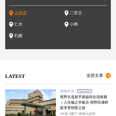
在這裡
的薰衣草和花卉交織而成的花海。地大物博的北海道．物產豐
新手還是高手都為之著迷，回流客源絡繹不絕。不僅如此，畢
葡萄酒酒莊，作為能品酒嚐美食之所，也越來越有人氣。和隔
。正因曾作為漁港繁榮，小樽的海鮮壽司可是出了名的。市內
活動。由於以拉麵、成吉思汗烤肉、湯咖哩為代表美食，還有
岩手
亦人
則是
燈祭
上最大
饒，擁有香濃醇厚的牛乳和奶製品，以及自然壯麗的景致，北
竟是在北海道，當然少不了吃美食和泡溫泉這樣的旅遊體驗，
壁的余市一樣，望能發展為「酒莊觀光」小鎮，在這裏能走訪
擁有上百家壽司店，還有一條壽司店聚集的壽司街呢。
新鮮的海鮮丼、壽司等北海道物產及料理，都可以在這裡嚐到
名城
」之
東北
中之
北海道
二世古
海道的魅力，需要你用一年四季來體會。
這也是新雪谷（二世谷）受歡迎的原因之一。
葡萄園、觀摩葡萄酒釀造、遇見釀酒師，並感受當地的自然風
，因此也被稱為「食之寶庫」。
祭、
釜等
門地
名度
情與人文。
結天
一的
還有
點也
仁木
小樽
現。
札幌
LATEST
全部文章
2026.07.31
Sponsored
熊野古道新手路線與住宿推薦
｜入住龜之井飯店 熊野田邊輕
鬆享受朝聖之旅
住宿
健行
和歌山住宿