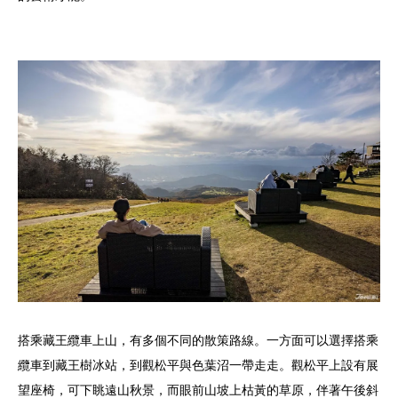
搭乘藏王纜車上山，有多個不同的散策路線。一方面可以選擇搭乘
纜車到藏王樹冰站，到觀松平與色葉沼一帶走走。觀松平上設有展
望座椅，可下眺遠山秋景，而眼前山坡上枯黃的草原，伴著午後斜