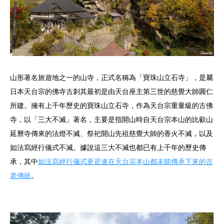
山形著名旅遊地之一的山寺，正式名稱為「寶珠山立石寺」，是屬
日本天台宗的佛寺古剎其最初是由天台座主第三世的慈覺大師圓仁
所建。擁有上千年歷史的寶珠山立石寺，作為天台宗重量級的古佛
寺，以「三大不滅」著名，主要是指開山時自天台宗本山的比叡山
延曆寺傳來的法燈不滅、祭祀開山先祖慈覺大師的香火不滅，以及
如法寫經行儀式不滅。據說這三大不滅也都已有上千年的歷史傳
承，其中
如法寫經行儀式更是連在天台宗本山都未能傳承下來的古
老傳統
。