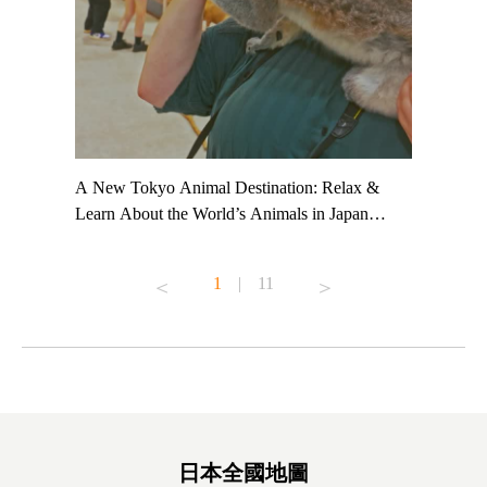
t TeamLab
A New Tokyo Animal Destination: Relax &
Shohei Oh
ng their
Learn About the World’s Animals in Japan
Other Jap
t to
#pr #japankuru #anitouch #anitouchtokyodome
From Kow
o see it for
#capybara #capybaracafe #animalcafe #tokyotrip
#pr #japa
1
|
11
#japantrip #카피바라 #애니터치 #아이와가볼
#kowa #sy
ink in bio)
만한곳 #도쿄여행 #가족여행 #東京旅遊 #東
#preworko
ex #kyoto
京親子景點 #日本動物互動體驗 #水豚泡澡 #
#japan
東京巨蛋城 #เที่ยวญี่ปุ่น2025 #ที่เที่ยว
#오타니쇼
on view of
ครอบครัว #สวนสัตว์ในร่ม #TokyoDomeCity
本旅遊 #運
oto ®
#anitouchtokyodome
ญี่ปุ่น #เ
#ผลิตภัณฑ์
日本全國地圖