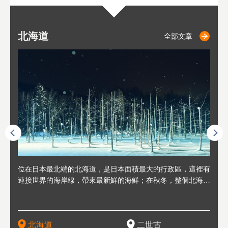
北海道
二世古
仁木
小樽
札幌
東
山
福
秋
全部文章
全部文章
全部文章
全部文章
全部文章
連人情
位在日本最北端的北海道，是日本面積最大的行政區，這裡有
位於北海道西邊，從札幌或新千歲機場出發約2小時車程，是
位於北海道西南部，距離小樽約30分鐘車程，是個坐擁好山好
位於北海道西部，距離札幌站約30分鐘車程。在19～20世紀前
位於北海道西南部的政經都市和交通樞紐，附近有新千歲機場
東北
位於
位於
座落
輪，方
連接世界的海岸線，帶來最新鮮的海鮮；在秋冬，整個北海道
日本代表性的國際級滑雪聖地，在海外也非常有名。其中最為
水好空氣等自然環境，因而種了很多水果的小鎮。櫻桃、葡萄
半，作為貿易港和鯡魚漁港而繁榮起來。當年的舊建築與倉庫
，連結東京、大阪等日本國內大城市及海外各大城市。每年2
峽相
冬天
大區
形民
為台灣
只剩一種顏色，無際的白雪與溫泉；到春夏，則是由五顏六色
人津津樂道的，是擁有世界頂級的「粉雪」雪質，無論是滑雪
、小番茄等，都是當地水果栽培的主角。而最近由於新開設了
，如今在小樽運河沿岸可見，並成為了北海道的代表觀光景點
月，在大通公園舉辦的「札幌雪祭」是聞名海外的北海道重要
聞名
有很
，且
大祭
在這裡
的薰衣草和花卉交織而成的花海。地大物博的北海道．物產豐
新手還是高手都為之著迷，回流客源絡繹不絕。不僅如此，畢
葡萄酒酒莊，作為能品酒嚐美食之所，也越來越有人氣。和隔
。正因曾作為漁港繁榮，小樽的海鮮壽司可是出了名的。市內
活動。由於以拉麵、成吉思汗烤肉、湯咖哩為代表美食，還有
岩手
亦人
則是
燈祭
上最大
饒，擁有香濃醇厚的牛乳和奶製品，以及自然壯麗的景致，北
竟是在北海道，當然少不了吃美食和泡溫泉這樣的旅遊體驗，
壁的余市一樣，望能發展為「酒莊觀光」小鎮，在這裏能走訪
擁有上百家壽司店，還有一條壽司店聚集的壽司街呢。
新鮮的海鮮丼、壽司等北海道物產及料理，都可以在這裡嚐到
名城
」之
東北
中之
北海道
二世古
海道的魅力，需要你用一年四季來體會。
這也是新雪谷（二世谷）受歡迎的原因之一。
葡萄園、觀摩葡萄酒釀造、遇見釀酒師，並感受當地的自然風
，因此也被稱為「食之寶庫」。
祭、
釜等
門地
名度