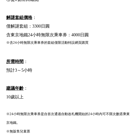
解謎套組價格
：
僅解謎套組：3300日圓
含東京地鐵24小時無限次乘車券：4000日圓
※含24小時無限次乘車券的套組僅限活動特設網頁購買
所需時間
：
預計3～5小時
建議年齡
：
10歲以上
※24小時無限次乘車券是自首次通過自動改札機開始的24小時內可不限次數搭乘東
京地鐵。
※無販售兒童票