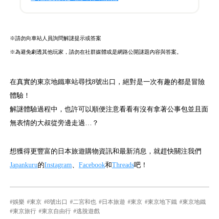
※請勿向車站人員詢問解謎提示或答案
※為避免劇透其他玩家，請勿在社群媒體或是網路公開謎題內容與答案。
在真實的東京地鐵車站尋找8號出口，絕對是一次有趣的都是冒險
體驗！
解謎體驗過程中，也許可以順便注意看看有沒有拿著公事包並且面
無表情的大叔從旁邊走過…？
想獲得更豐富的日本旅遊購物資訊和最新消息，就趕快關注我們
Japankuru
的
Instagram
、
Facebook
和
Threads
吧！
娛樂
東京
8號出口
二宮和也
日本旅遊
東京
東京地下鐵
東京地鐵
東京旅行
東京自由行
逃脫遊戲