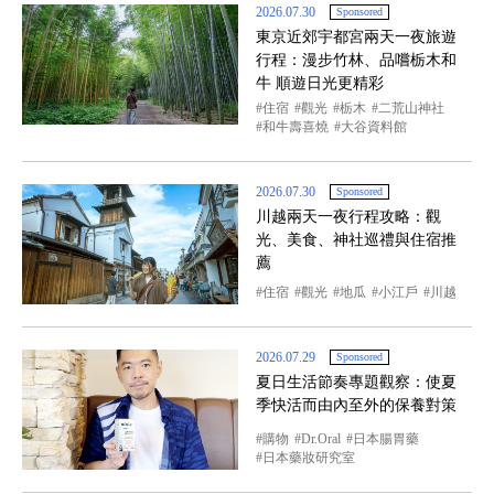
2026.07.30
Sponsored
東京近郊宇都宮兩天一夜旅遊
行程：漫步竹林、品嚐栃木和
牛 順遊日光更精彩
住宿
觀光
栃木
二荒山神社
和牛壽喜燒
大谷資料館
2026.07.30
Sponsored
川越兩天一夜行程攻略：觀
光、美食、神社巡禮與住宿推
薦
住宿
觀光
地瓜
小江戶
川越
2026.07.29
Sponsored
夏日生活節奏專題觀察：使夏
季快活而由內至外的保養對策
購物
Dr.Oral
日本腸胃藥
日本藥妝研究室