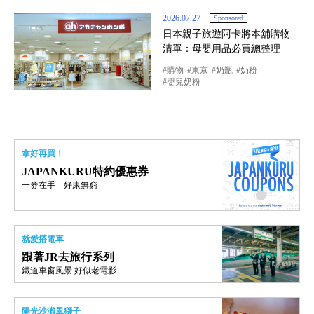
2026.07.27
Sponsored
日本親子旅遊阿卡將本舖購物
清單：母嬰用品必買總整理
購物
東京
奶瓶
奶粉
嬰兒奶粉
拿好再買！
JAPANKURU特約優惠券
一券在手 好康無窮
就愛搭電車
跟著JR去旅行系列
鐵道車窗風景 好似老電影
陽光沙灘風獅子