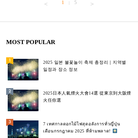
1
5
|
MOST POPULAR
2025 일본 불꽃놀이 축제 총정리｜지역별
일정과 장소 정보
2025日本人氣煙火大會14選 從東京到大阪煙
火任你選
7 เทศกาลดอกไม้ไฟสุดอลังการทั่วญี่ปุ่น
เดือนกรกฎาคม 2025 ที่ห้ามพลาด!