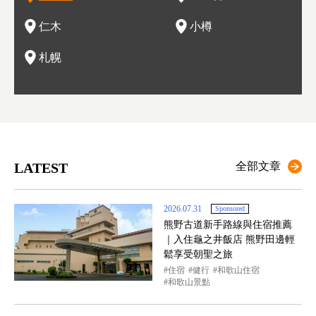
情與人文。
結天
一的
還有
點也
仁木
小樽
現。
札幌
LATEST
全部文章
2026.07.31
Sponsored
熊野古道新手路線與住宿推薦
｜入住龜之井飯店 熊野田邊輕
鬆享受朝聖之旅
住宿
健行
和歌山住宿
和歌山景點