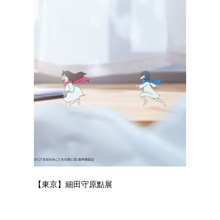
【東京】細田守原點展
【東京】
已！