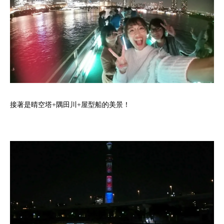
接著是晴空塔+隅田川+屋型船的美景！