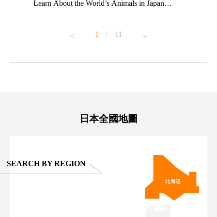
ng their
Learn About the World’s Animals in Japan
Other Jap
t to
#pr #japankuru #anitouch #anitouchtokyodome
From Kow
o see it for
#capybara #capybaracafe #animalcafe #tokyotrip
#pr #japa
1
|
11
#japantrip #카피바라 #애니터치 #아이와가볼
#kowa #sy
ink in bio)
만한곳 #도쿄여행 #가족여행 #東京旅遊 #東
#preworko
ex #kyoto
京親子景點 #日本動物互動體驗 #水豚泡澡 #
#japan
東京巨蛋城 #เที่ยวญี่ปุ่น2025 #ที่เที่ยว
#오타니쇼
on view of
ครอบครัว #สวนสัตว์ในร่ม #TokyoDomeCity
本旅遊 #運
oto ®
#anitouchtokyodome
ญี่ปุ่น #เ
#ผลิตภัณฑ์
日本全國地圖
SEARCH BY REGION