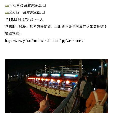
大江戸線 蔵前駅A6出口
浅草線 蔵前駅A2出口
￥1萬日圓（未稅）/一人
含乘船、晚餐、飲料無限暢飲。上船後不會再有最佳追加費用喔！
繁體官網：
https://www.yakatabune-tsurishin.com/app/webroot/ch/