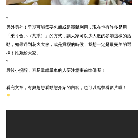
*
另外另外！早期可能需要包船或是團體利用，現在也有許多是用
「乗り合い（共乘）」的方式，讓大家可以少人數的參加這樣的活
動，如果遇到花火大會，或是賞櫻的時候，我想一定是最完美的選
擇！推薦給大家。
*
最後小提醒，容易暈船暈車的人要注意事前準備喔！
看完文章，有興趣想看動態介紹的內容，也可以點擊看影片喔！