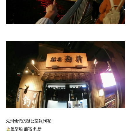
先到他們的辦公室報到喔！
屋型船 船宿 釣新