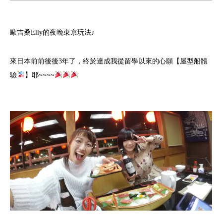
歐吉桑Elly的夜晚東京玩法♪
來日本前前後後3年了，終於達成我從留學以來的心願【屋型船體
驗
】耶~~~~