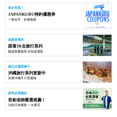
拿好再買！
JAPANKURU特約優惠券
一券在手 好康無窮
就愛搭電車
跟著JR去旅行系列
鐵道車窗風景 好似老電影
陽光沙灘風獅子
沖繩旅行系列更新中
其實沖繩不只美麗海
夏季必買藥妝
世彬老師嚴選推薦！
20款日本藥妝 一次看完