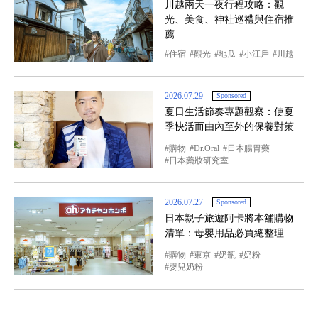
川越兩天一夜行程攻略：觀
光、美食、神社巡禮與住宿推
薦
住宿
觀光
地瓜
小江戶
川越
2026.07.29
Sponsored
夏日生活節奏專題觀察：使夏
季快活而由內至外的保養對策
購物
Dr.Oral
日本腸胃藥
日本藥妝研究室
2026.07.27
Sponsored
日本親子旅遊阿卡將本舖購物
清單：母嬰用品必買總整理
購物
東京
奶瓶
奶粉
嬰兒奶粉