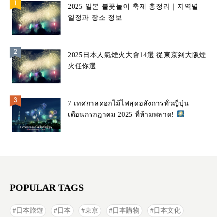
2025 일본 불꽃놀이 축제 총정리｜지역별
일정과 장소 정보
2025日本人氣煙火大會14選 從東京到大阪煙
火任你選
7 เทศกาลดอกไม้ไฟสุดอลังการทั่วญี่ปุ่น
เดือนกรกฎาคม 2025 ที่ห้ามพลาด!
POPULAR TAGS
日本旅遊
日本
東京
日本購物
日本文化