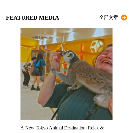
FEATURED MEDIA
全部文章
t TeamLab
A New Tokyo Animal Destination: Relax &
Shohei Oh