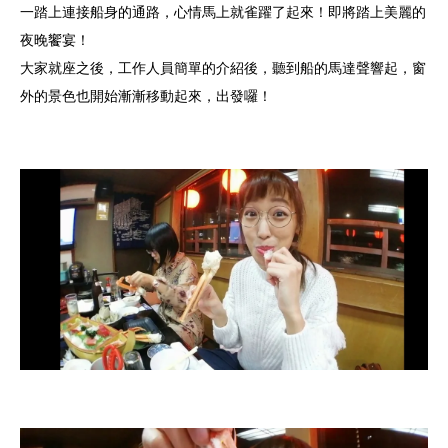
一踏上連接船身的通路，心情馬上就雀躍了起來！即將踏上美麗的
夜晚饗宴！
大家就座之後，工作人員簡單的介紹後，聽到船的馬達聲響起，窗
外的景色也開始漸漸移動起來，出發囉！