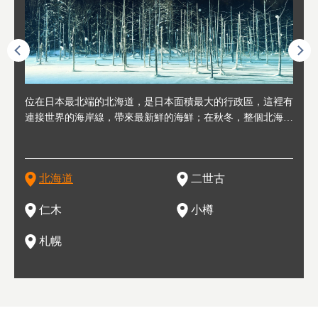
連人情
位在日本最北端的北海道，是日本面積最大的行政區，這裡有
位於北海道西邊，從札幌或新千歲機場出發約2小時車程，是
位於北海道西南部，距離小樽約30分鐘車程，是個坐擁好山好
位於北海道西部，距離札幌站約30分鐘車程。在19～20世紀前
位於北海道西南部的政經都市和交通樞紐，附近有新千歲機場
東北
位於
位於
座落
輪，方
連接世界的海岸線，帶來最新鮮的海鮮；在秋冬，整個北海道
日本代表性的國際級滑雪聖地，在海外也非常有名。其中最為
水好空氣等自然環境，因而種了很多水果的小鎮。櫻桃、葡萄
半，作為貿易港和鯡魚漁港而繁榮起來。當年的舊建築與倉庫
，連結東京、大阪等日本國內大城市及海外各大城市。每年2
峽相
冬天
大區
形民
為台灣
只剩一種顏色，無際的白雪與溫泉；到春夏，則是由五顏六色
人津津樂道的，是擁有世界頂級的「粉雪」雪質，無論是滑雪
、小番茄等，都是當地水果栽培的主角。而最近由於新開設了
，如今在小樽運河沿岸可見，並成為了北海道的代表觀光景點
月，在大通公園舉辦的「札幌雪祭」是聞名海外的北海道重要
聞名
有很
，且
大祭
在這裡
的薰衣草和花卉交織而成的花海。地大物博的北海道．物產豐
新手還是高手都為之著迷，回流客源絡繹不絕。不僅如此，畢
葡萄酒酒莊，作為能品酒嚐美食之所，也越來越有人氣。和隔
。正因曾作為漁港繁榮，小樽的海鮮壽司可是出了名的。市內
活動。由於以拉麵、成吉思汗烤肉、湯咖哩為代表美食，還有
岩手
亦人
則是
燈祭
上最大
饒，擁有香濃醇厚的牛乳和奶製品，以及自然壯麗的景致，北
竟是在北海道，當然少不了吃美食和泡溫泉這樣的旅遊體驗，
壁的余市一樣，望能發展為「酒莊觀光」小鎮，在這裏能走訪
擁有上百家壽司店，還有一條壽司店聚集的壽司街呢。
新鮮的海鮮丼、壽司等北海道物產及料理，都可以在這裡嚐到
名城
」之
東北
中之
北海道
二世古
海道的魅力，需要你用一年四季來體會。
這也是新雪谷（二世谷）受歡迎的原因之一。
葡萄園、觀摩葡萄酒釀造、遇見釀酒師，並感受當地的自然風
，因此也被稱為「食之寶庫」。
祭、
釜等
門地
名度
情與人文。
結天
一的
還有
點也
仁木
小樽
現。
札幌