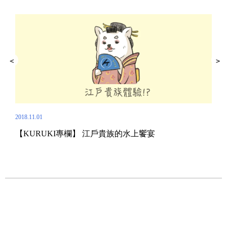
2018.11.01
【KURUKI專欄】 江戶貴族的水上饗宴
2020.
新冠肺炎
見