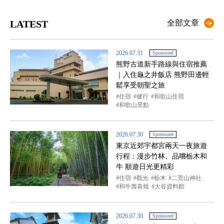
LATEST
全部文章
2026.07.31
Sponsored
熊野古道新手路線與住宿推薦
｜入住龜之井飯店 熊野田邊輕
鬆享受朝聖之旅
住宿
健行
和歌山住宿
和歌山景點
2026.07.30
Sponsored
東京近郊宇都宮兩天一夜旅遊
行程：漫步竹林、品嚐栃木和
牛 順遊日光更精彩
住宿
觀光
栃木
二荒山神社
和牛壽喜燒
大谷資料館
2026.07.30
Sponsored