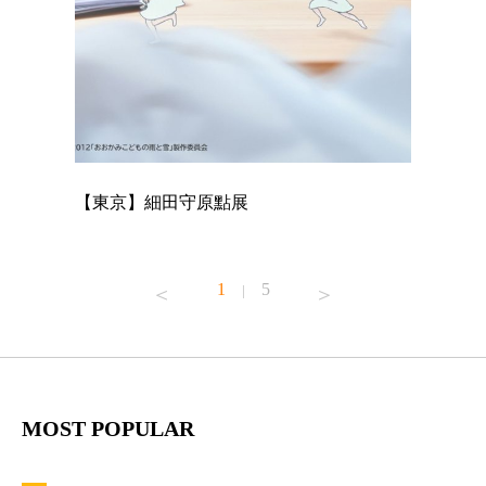
【東京】細田守原點展
【東京】
已！
1
5
|
MOST POPULAR