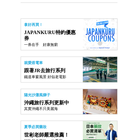
拿好再買！
JAPANKURU特約優惠
券
一券在手 好康無窮
就愛搭電車
跟著JR去旅行系列
鐵道車窗風景 好似老電影
陽光沙灘風獅子
沖繩旅行系列更新中
其實沖繩不只美麗海
夏季必買藥妝
世彬老師嚴選推薦！