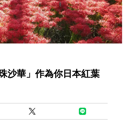
Ready to see TeamLab in Kyoto!? At
Biovortex Kyoto, the collective is taki
珠沙華」作為你日本紅葉
acclaimed immersive art and bringing i
Japan's ancient capital. We can't wait to
ourselves this autumn!
>> Find out more at Japankuru.com! (l
#japankuru #teamlab #teamlabbiovort
#kyototrip #japantravel #artnews
Photos courtesy of teamLab, Exhibitio
teamLab Biovortex Kyoto, 2025, Kyo
teamLab, courtesy Pace Gallery