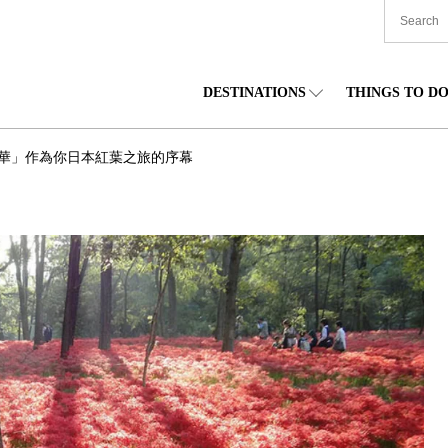
DESTINATIONS
THINGS TO D
TIONWIDE
美食
東北
住宿
中部
華」作為你日本紅葉之旅的序幕
海道
購物
關東
文化
關西