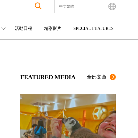
中文繁體
English
Bahasa Indonesia
O
活動日程
精彩影片
SPECIAL FEATURES
Français
한국어
中國
娛樂
九州
中文简体
四國
觀光
沖繩
中文繁體
ไทย
FEATURED MEDIA
Tiếng Việt
全部文章
日本語