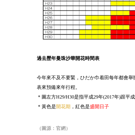
過去歷年曼珠沙華開花時間表
今年來不及不要緊，ひだか巾着田每年都會舉
表來預備來年行程。
＊圖左方H29/H30是指平成29年(2017年)跟平成3
＊黃色是
開花期
，紅色是
盛開日子
（圖源：官網）