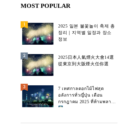
MOST POPULAR
2025 일본 불꽃놀이 축제 총
정리｜지역별 일정과 장소
정보
2025日本人氣煙火大會14選
從東京到大阪煙火任你選
7 เทศกาลดอกไม้ไฟสุด
อลังการทั่วญี่ปุ่น เดือน
กรกฎาคม 2025 ที่ห้ามพลาด!