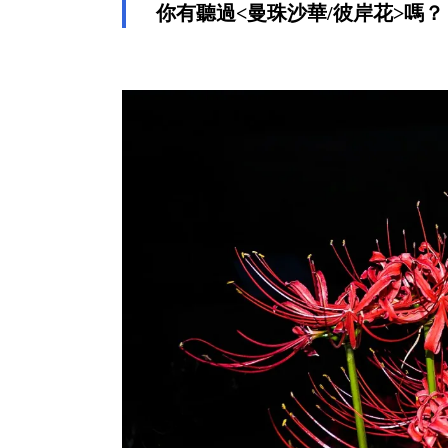
你有聽過<曼珠沙華/彼岸花>嗎？