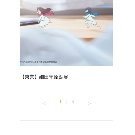
【東京】細田守原點展
【東京】「
已！
1
|
5