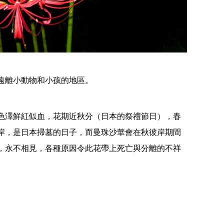
離小動物和小孩的地區。​
色澤鮮紅似血，花期近秋分（日本的祭禮節日），春
岸，是日本掃墓的日子，而曼珠沙華會在秋彼岸期間
，永不相見，各種原因令此花帶上死亡與分離的不祥