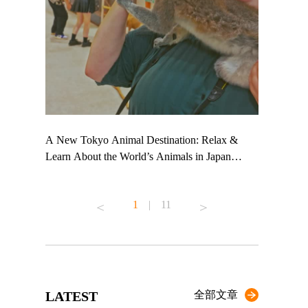
 TeamLab
A New Tokyo Animal Destination: Relax &
Shohei Oht
ng their
Learn About the World’s Animals in Japan
Other Japa
t to
#pr #japankuru #anitouch #anitouchtokyodome
From Kow
 see it for
#capybara #capybaracafe #animalcafe #tokyotrip
#pr #japan
1
|
11
#japantrip #카피바라 #애니터치 #아이와가볼
#kowa #sy
ink in bio)
만한곳 #도쿄여행 #가족여행 #東京旅遊 #東
#preworkou
ex #kyoto
京親子景點 #日本動物互動體驗 #水豚泡澡 #
#japan
東京巨蛋城 #เที่ยวญี่ปุ่น2025 #ที่เที่ยว
#오타니쇼
n view of
ครอบครัว #สวนสัตว์ในร่ม #TokyoDomeCity
本旅遊 #運
to ®
#anitouchtokyodome
ญี่ปุ่น #เ
LATEST
全部文章
#ผลิตภัณฑ์