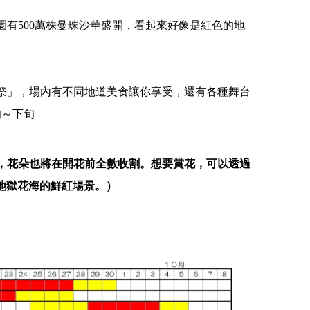
園有500萬株曼珠沙華盛開，看起來好像是紅色的地
祭」，場內有不同地道美食讓你享受，還有各種舞台
旬～下旬
消，花朵也將在開花前全數收割。想要賞花，可以透過
【千葉】2026笠森觀音寺御開帳
地獄花海的鮮紅場景。）