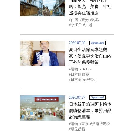
川越兩天一夜行程攻
略：觀光、美食、神社
巡禮與住宿推薦
住宿
觀光
地瓜
小江戶
川越
2026.07.29
Sponsored
夏日生活節奏專題觀
察：使夏季快活而由內
至外的保養對策
購物
Dr.Oral
日本腸胃藥
日本藥妝研究室
2026.07.27
Sponsored
日本親子旅遊阿卡將本
舖購物清單：母嬰用品
必買總整理
購物
東京
奶瓶
奶粉
嬰兒奶粉