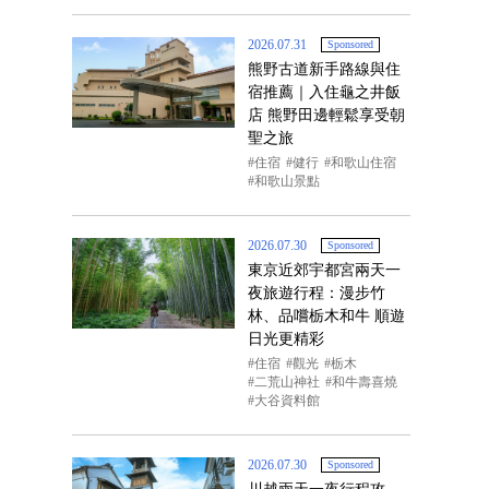
2026.07.31
Sponsored
熊野古道新手路線與住
宿推薦｜入住龜之井飯
店 熊野田邊輕鬆享受朝
聖之旅
住宿
健行
和歌山住宿
和歌山景點
2026.07.30
Sponsored
東京近郊宇都宮兩天一
夜旅遊行程：漫步竹
林、品嚐栃木和牛 順遊
日光更精彩
住宿
觀光
栃木
二荒山神社
和牛壽喜燒
大谷資料館
2026.07.30
Sponsored