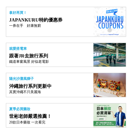
拿好再買！
JAPANKURU特約優惠券
一券在手 好康無窮
就愛搭電車
跟著JR去旅行系列
鐵道車窗風景 好似老電影
陽光沙灘風獅子
沖繩旅行系列更新中
其實沖繩不只美麗海
夏季必買藥妝
世彬老師嚴選推薦！
20款日本藥妝 一次看完