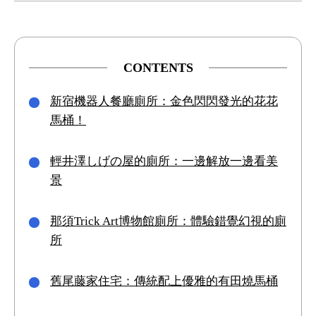
CONTENTS
新宿機器人餐廳廁所：金色閃閃發光的花花
馬桶！
輕井澤しげの屋的廁所：一邊解放一邊看美
景
那須Trick Art博物館廁所：體驗錯覺幻視的廁
所
舊尾藤家住宅：傳統配上優雅的有田燒馬桶