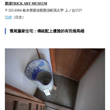
那須TRICK ART MUSEUM
〒325-0304 栃木県那須郡那須町高久甲 上ノ台5727
官網
（日文）
舊尾藤家住宅：傳統配上優雅的有田燒馬桶