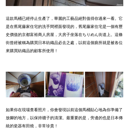
這款馬桶已經停止生產了，華麗的工藝品絕對值得你過來一看。它
是在舊尾藤家住宅的洗手間裡面發現的，舊尾藤家住宅是一個有歷
史價值的京都富裕商人房屋，大房子坐落在ちりめん街道上。這條
街曾經被稱為購買日本紡織品必去之處，以前這個廁所就是被各位
來購買紡織品的顧客所使用！
如果你在現場查看照片，你會發現以前這個馬桶貼心地為你準備了
放腳的地方，以保持襪子的清潔。最重要的是，旁邊的也是日本傳
統的瓷器有田燒，非常珍貴！