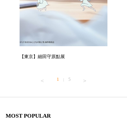
【東京】細田守原點展
【東京】
已！
1
5
|
MOST POPULAR