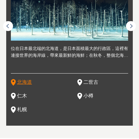
連人情
位在日本最北端的北海道，是日本面積最大的行政區，這裡有
位於北海道西邊，從札幌或新千歲機場出發約2小時車程，是
位於北海道西南部，距離小樽約30分鐘車程，是個坐擁好山好
位於北海道西部，距離札幌站約30分鐘車程。在19～20世紀前
位於北海道西南部的政經都市和交通樞紐，附近有新千歲機場
東北
位於
位於
座落
輪，方
連接世界的海岸線，帶來最新鮮的海鮮；在秋冬，整個北海道
日本代表性的國際級滑雪聖地，在海外也非常有名。其中最為
水好空氣等自然環境，因而種了很多水果的小鎮。櫻桃、葡萄
半，作為貿易港和鯡魚漁港而繁榮起來。當年的舊建築與倉庫
，連結東京、大阪等日本國內大城市及海外各大城市。每年2
峽相
冬天
大區
形民
為台灣
只剩一種顏色，無際的白雪與溫泉；到春夏，則是由五顏六色
人津津樂道的，是擁有世界頂級的「粉雪」雪質，無論是滑雪
、小番茄等，都是當地水果栽培的主角。而最近由於新開設了
，如今在小樽運河沿岸可見，並成為了北海道的代表觀光景點
月，在大通公園舉辦的「札幌雪祭」是聞名海外的北海道重要
聞名
有很
，且
大祭
在這裡
的薰衣草和花卉交織而成的花海。地大物博的北海道．物產豐
新手還是高手都為之著迷，回流客源絡繹不絕。不僅如此，畢
葡萄酒酒莊，作為能品酒嚐美食之所，也越來越有人氣。和隔
。正因曾作為漁港繁榮，小樽的海鮮壽司可是出了名的。市內
活動。由於以拉麵、成吉思汗烤肉、湯咖哩為代表美食，還有
岩手
亦人
則是
燈祭
上最大
饒，擁有香濃醇厚的牛乳和奶製品，以及自然壯麗的景致，北
竟是在北海道，當然少不了吃美食和泡溫泉這樣的旅遊體驗，
壁的余市一樣，望能發展為「酒莊觀光」小鎮，在這裏能走訪
擁有上百家壽司店，還有一條壽司店聚集的壽司街呢。
新鮮的海鮮丼、壽司等北海道物產及料理，都可以在這裡嚐到
名城
」之
東北
中之
北海道
二世古
海道的魅力，需要你用一年四季來體會。
這也是新雪谷（二世谷）受歡迎的原因之一。
葡萄園、觀摩葡萄酒釀造、遇見釀酒師，並感受當地的自然風
，因此也被稱為「食之寶庫」。
祭、
釜等
門地
名度
情與人文。
結天
一的
還有
點也
仁木
小樽
現。
札幌