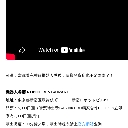
可是，當你看完整個機器人秀後，這樣的廁所也不足為奇了！
機器人餐廳 ROBOT RESTAURANT
地址：東京都新宿区歌舞伎町1ｰ7ｰ7 新宿ロボットビルB2F
門票：8,000日圓（購票時出示JAPANKURU獨家合作COUPON立即
享有2,000日圓折扣）
演出長度：90分鐘／場，演出時程表請上
官方網站
查詢