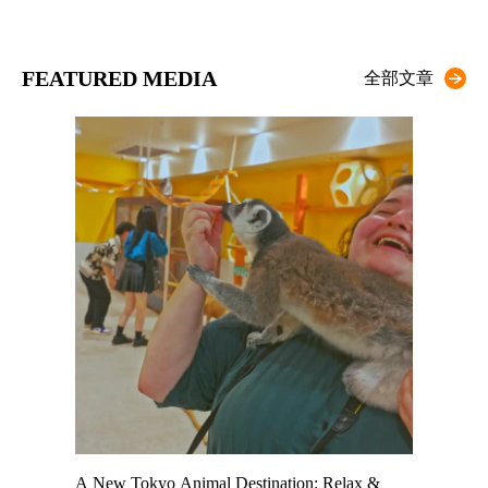
FEATURED MEDIA
全部文章
t TeamLab
A New Tokyo Animal Destination: Relax &
Shohei Oh