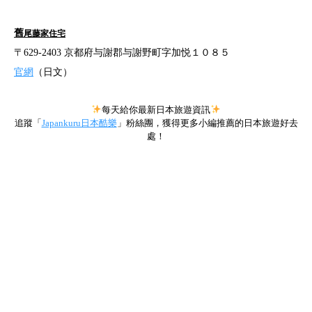
舊
尾藤家住宅
〒629-2403 京都府与謝郡与謝野町字加悦１０８５
官網
（日文）
每天給你最新日本旅遊資訊
追蹤「
Japankuru日本酷樂
」粉絲團，獲得更多小編推薦的日本旅遊好去
處！