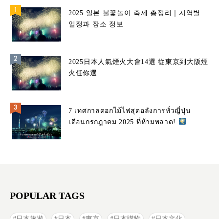
2025 일본 불꽃놀이 축제 총정리｜지역별
일정과 장소 정보
2025日本人氣煙火大會14選 從東京到大阪煙
火任你選
7 เทศกาลดอกไม้ไฟสุดอลังการทั่วญี่ปุ่น
เดือนกรกฎาคม 2025 ที่ห้ามพลาด!
POPULAR TAGS
日本旅遊
日本
東京
日本購物
日本文化