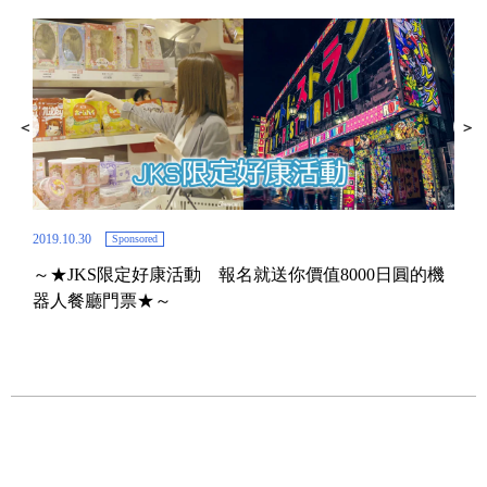
2019.10.30
Sponsored
～★JKS限定好康活動 報名就送你價值8000日圓的機
2019.
器人餐廳門票★～
歌舞
20
餐