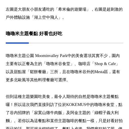
左圖是大朋友小朋友通吃的「希米倫的遊樂場」，右圖是超刺激的
戶外體驗設施「湖上空中飛人」。
嚕嚕米主題餐點 好看也好吃
嚕嚕米主題公園 Moominvalley Park中的美食選項其實不少，園內
主要有以正餐為主的「嚕嚕米谷食堂」、咖啡店「Shop & Cafe」
以及甜點屋「鬆餅餐廳」三所，且在嚕嚕米谷外的Mesta區，還有
更多北歐風等其他料理餐廳可選擇。
但到這種主題樂園吃美食，最令人期待的自然是嚕嚕米主題餐點
囉！所以這次我們直接到訪了位於KOKEMUS中的嚕嚕米食堂，點
了谷內招牌的「寂寞山燉牛肉飯」及阿金主題的「綠帽子義大利
麵」。若你以為這餐點和某些主題咖啡的餐點一樣，只是好看好拍
而已的話，那可就大錯特錯了。餐點上桌後，我們瘋狂拍了照，便