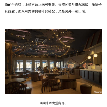
燉的牛肉醬，上頭再放上米可樂餅。香濃的醬汁搭配米飯，滋味恰
到好處，而米可樂餅與醬汁的搭配，又是另外一種口感。
嚕嚕米谷食堂內部。