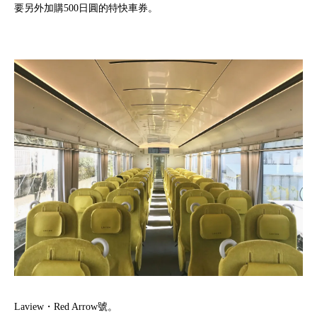
要另外加購500日圓的特快車券。
Laview・Red Arrow號。