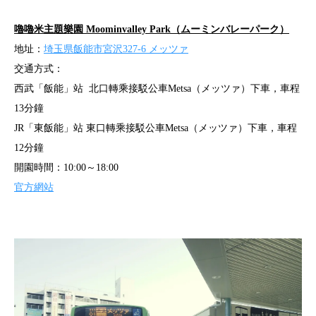
嚕嚕米主題樂園 Moominvalley Park（ムーミンバレーパーク）
地址：
埼玉県飯能市宮沢327-6 メッツァ
交通方式：
西武「飯能」站 北口轉乘接駁公車Metsa（メッツァ）下車，車程
13分鐘
JR「東飯能」站 東口轉乘接駁公車Metsa（メッツァ）下車，車程
12分鐘
開園時間：10:00～18:00
官方網站