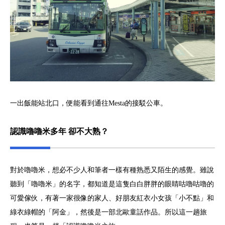
一出飯能站北口，便能看到通往Mesta的接駁公車。
認識嚕嚕米多年 卻不大熟？
對於嚕嚕米，想必不少人和筆者一樣有種熟悉又陌生的感覺。雖說
聽到「嚕嚕米」的名字，都知道是這隻白白胖胖的眼睛咕嚕咕嚕的
可愛傢伙，有著一家很像的家人、好朋友紅衣小女孩「小不點」和
綠衣綠帽的「阿金」，然後是一部北歐童話作品。所以這一趟旅