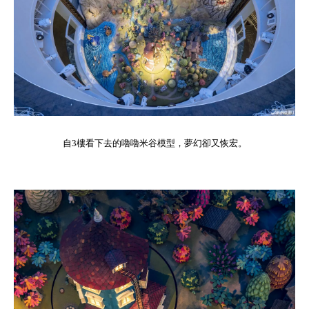
自3樓看下去的嚕嚕米谷模型，夢幻卻又恢宏。