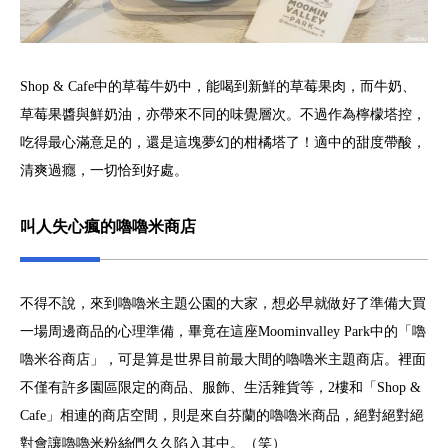
Shop & Cafe中的草莓牛奶中，能喝到新鮮的草莓果肉，而牛奶、
草莓果醬與鮮奶油，亦帶來不同的味覺層次。不過作為檸檬塔控，
吃得最心滿意足的，還是這塊夢幻的柑橘塔了！適中的甜度帶酸，
清爽過癮，一切恰到好處。
叫人失心瘋的嚕嚕米商店
不得不說，來到嚕嚕米主題公園的大家，想必早就做好了準備大買
一場周邊商品的心理準備，畢竟在這座Moominvalley Park中的「嚕
嚕米谷商店」，可是算是世界目前最大間的嚕嚕米主題商店。裡面
不僅有許多園區限定的商品、服飾、生活雜貨等，2樓和「Shop &
Cafe」相連的商店空間，則是來自芬蘭的嚕嚕米商品，絕對絕對絕
對會讓嚕嚕米粉絲們久久陷入其中。（笑）