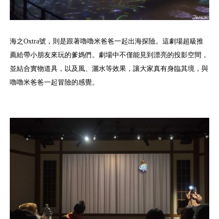
海之Oxtra號，則是跟著嚕嚕米爸爸一起出海探險。這劇場超級推
薦給帶小朋友來玩的爹媽們。劇場中不僅能見到漂亮的投影空間，
並結合實物道具，以及風、灑水等效果，讓大家真有身臨其境，與
嚕嚕米爸爸一起冒險的感覺。