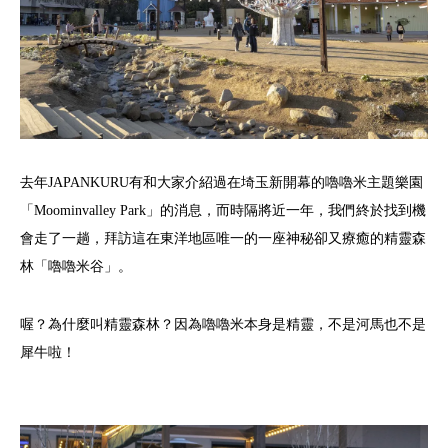
去年JAPANKURU有和大家介紹過在埼玉新開幕的嚕嚕米主題樂園
「Moominvalley Park」的消息，而時隔將近一年，我們終於找到機
會走了一趟，拜訪這在東洋地區唯一的一座神秘卻又療癒的精靈森
林「嚕嚕米谷」。
喔？為什麼叫精靈森林？因為嚕嚕米本身是精靈，不是河馬也不是
犀牛啦！