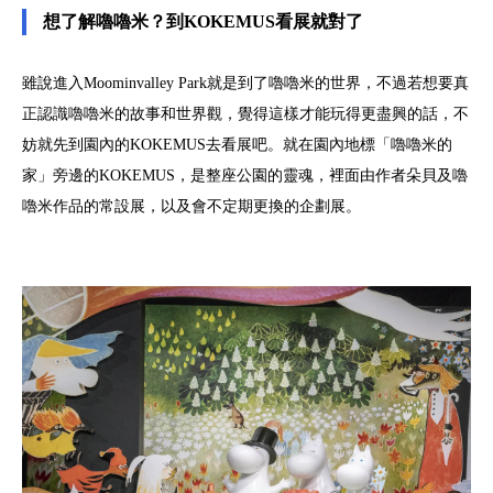
想了解嚕嚕米？到KOKEMUS看展就對了
雖說進入Moominvalley Park就是到了嚕嚕米的世界，不過若想要真
正認識嚕嚕米的故事和世界觀，覺得這樣才能玩得更盡興的話，不
妨就先到園內的KOKEMUS去看展吧。就在園內地標「嚕嚕米的
家」旁邊的KOKEMUS，是整座公園的靈魂，裡面由作者朵貝及嚕
嚕米作品的常設展，以及會不定期更換的企劃展。