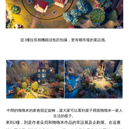
從3樓拉長相機鏡頭焦距拍攝，更有種玲瓏的童話感。
中間的嚕嚕米的家會固定旋轉，讓大家可以看到屋子裡面嚕嚕米一家人
生活的樣子。
來到2樓，則是作者朵貝和嚕嚕米作品的常設展及企劃展。在這裏