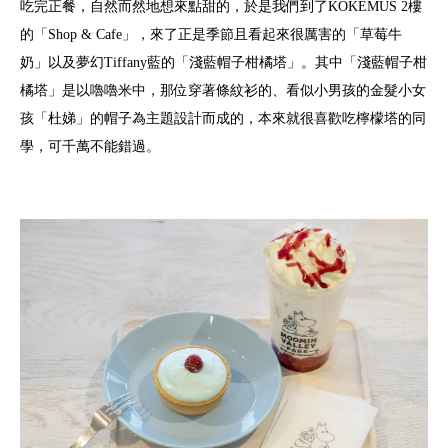
吃完正餐，自然而然地想來點甜的，於是我們到了KOKEMUS 2樓
的「Shop & Cafe」，來了正是季節且看起來很厲害的「草莓牛
奶」以及夢幻Tiffany藍的「淺藍帽子柑橘塔」。其中「淺藍帽子柑
橘塔」是以嚕嚕米中，那位穿著條紋衫的、看似小男孩的金髮小女
孩「杜娣」的帽子為主題設計而成的，本來就很喜歡吃檸檬塔的同
學，可千萬不能錯過。