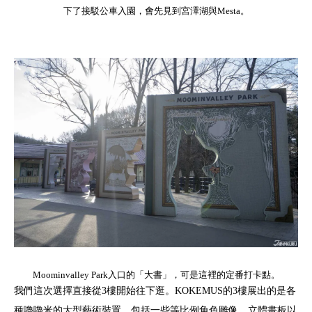
下了接駁公車入園，會先見到宮澤湖與Mesta。
Moominvalley Park入口的「大書」，可是這裡的定番打卡點。
我們這次選擇直接從3樓開始往下逛。KOKEMUS的3樓展出的是各
種嚕嚕米的大型藝術裝置，包括一些等比例角色雕像、立體畫板以