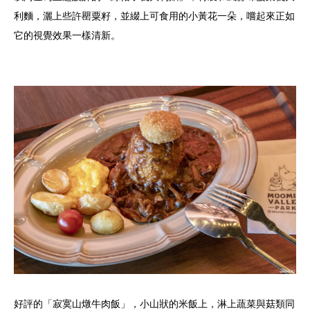
利麵，灑上些許罌粟籽，並綴上可食用的小黃花一朵，嚐起來正如
它的視覺效果一樣清新。
好評的「寂寞山燉牛肉飯」，小山狀的米飯上，淋上蔬菜與菇類同