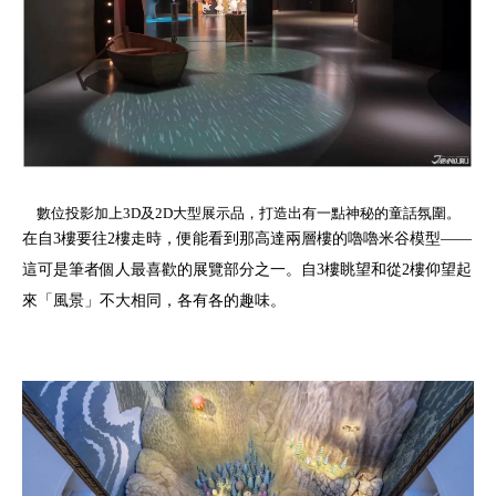
數位投影加上3D及2D大型展示品，打造出有一點神秘的童話氛圍。
在自3樓要往2樓走時，便能看到那高達兩層樓的嚕嚕米谷模型——
這可是筆者個人最喜歡的展覽部分之一。自3樓眺望和從2樓仰望起
來「風景」不大相同，各有各的趣味。