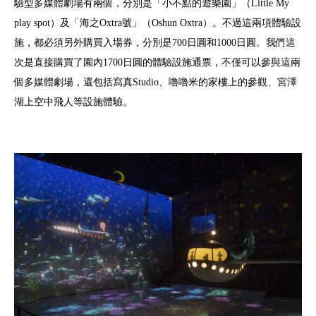
驗型多媒體劇場有兩個，分別是「小不點的遊樂園」（Little My
play spot）及「海之Oxtra號」（Oshun Oxtra）。不過這兩項體驗設
施，都必須另外購買入場券，分別是700日圓和1000日圓。我們這
次是直接購買了園內1700日圓的體驗設施通票，不僅可以參與這兩
個多媒體劇場，還包括寫真Studio、嚕嚕米的家樓上的參觀、宮澤
湖上空中飛人等設施體驗。