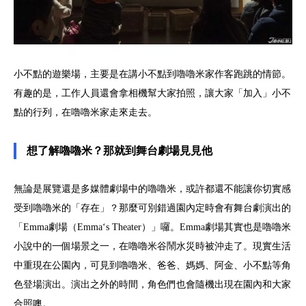
小不點的遊樂場，主要是在講小不點到嚕嚕米家作客跑跳的情節。
有趣的是，工作人員還會拿相機幫大家拍照，讓大家「加入」小不
點的行列，在嚕嚕米家走來走去。
想了解嚕嚕米？那就到舞台劇場見見他
無論是展覽還是多媒體劇場中的嚕嚕米，或許都還不能讓你切實感
受到嚕嚕米的「存在」？那麼可別錯過園內定時會有舞台劇演出的
「Emma劇場（Emma‘s Theater）」囉。Emma劇場其實也是嚕嚕米
小說中的一個場景之一，在嚕嚕米谷鬧水災時被沖走了。現實生活
中重現在公園內，可見到嚕嚕米、爸爸、媽媽、阿金、小不點等角
色登場演出。演出之外的時間，角色們也會隨機出現在園內和大家
合照噢。