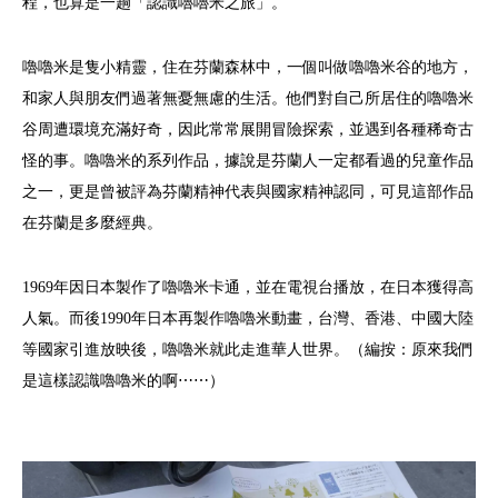
程，也算是一趟「認識嚕嚕米之旅」。
嚕嚕米是隻小精靈，住在芬蘭森林中，一個叫做嚕嚕米谷的地方，
和家人與朋友們過著無憂無慮的生活。他們對自己所居住的嚕嚕米
谷周遭環境充滿好奇，因此常常展開冒險探索，並遇到各種稀奇古
怪的事。嚕嚕米的系列作品，據說是芬蘭人一定都看過的兒童作品
之一，更是曾被評為芬蘭精神代表與國家精神認同，可見這部作品
在芬蘭是多麼經典。
1969年因日本製作了嚕嚕米卡通，並在電視台播放，在日本獲得高
人氣。而後1990年日本再製作嚕嚕米動畫，台灣、香港、中國大陸
等國家引進放映後，嚕嚕米就此走進華人世界。（編按：原來我們
是這樣認識嚕嚕米的啊⋯⋯）