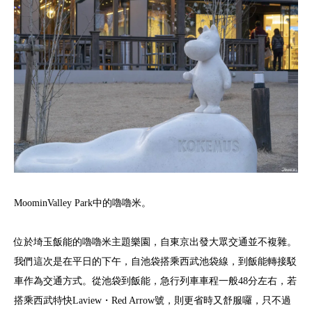
MoominValley Park中的嚕嚕米。
位於埼玉飯能的嚕嚕米主題樂園，自東京出發大眾交通並不複雜。
我們這次是在平日的下午，自池袋搭乘西武池袋線，到飯能轉接駁
車作為交通方式。從池袋到飯能，急行列車車程一般48分左右，若
搭乘西武特快Laview・Red Arrow號，則更省時又舒服囉，只不過