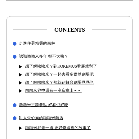
CONTENTS
走進住著精靈的森林
認識嚕嚕米多年 卻不大熟？
想了解嚕嚕米？到KOKEMUS看展就對了
想了解嚕嚕米？一起去看多媒體劇場吧
想了解嚕嚕米？那就到舞台劇場見見他
嚕嚕米谷中還有一座寂寞山⋯⋯
嚕嚕米主題餐點 好看也好吃
叫人失心瘋的嚕嚕米商店
嚕嚕米谷走一遭 更好奇這裡的故事了