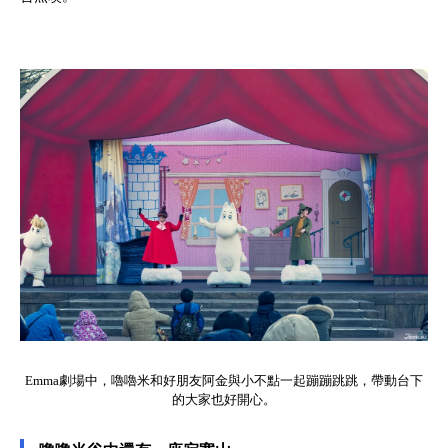
Emma劇場中，嚕嚕米和好朋友阿金與小不點一起蹦蹦跳跳，帶動台下
的大家也好開心。