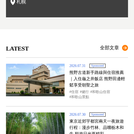
札幌
LATEST
全部文章
2026.07.31
Sponsored
熊野古道新手路線與住宿推薦
｜入住龜之井飯店 熊野田邊輕
鬆享受朝聖之旅
住宿
健行
和歌山住宿
和歌山景點
2026.07.30
Sponsored
東京近郊宇都宮兩天一夜旅遊
行程：漫步竹林、品嚐栃木和
牛 順遊日光更精彩