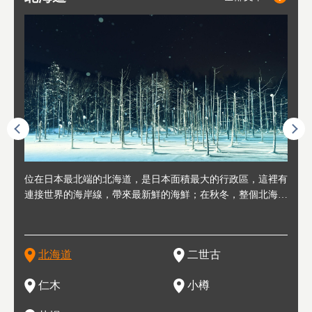
連人情
位在日本最北端的北海道，是日本面積最大的行政區，這裡有
位於北海道西邊，從札幌或新千歲機場出發約2小時車程，是
位於北海道西南部，距離小樽約30分鐘車程，是個坐擁好山好
位於北海道西部，距離札幌站約30分鐘車程。在19～20世紀前
位於北海道西南部的政經都市和交通樞紐，附近有新千歲機場
東北
位於
位於
座落
輪，方
連接世界的海岸線，帶來最新鮮的海鮮；在秋冬，整個北海道
日本代表性的國際級滑雪聖地，在海外也非常有名。其中最為
水好空氣等自然環境，因而種了很多水果的小鎮。櫻桃、葡萄
半，作為貿易港和鯡魚漁港而繁榮起來。當年的舊建築與倉庫
，連結東京、大阪等日本國內大城市及海外各大城市。每年2
峽相
冬天
大區
形民
為台灣
只剩一種顏色，無際的白雪與溫泉；到春夏，則是由五顏六色
人津津樂道的，是擁有世界頂級的「粉雪」雪質，無論是滑雪
、小番茄等，都是當地水果栽培的主角。而最近由於新開設了
，如今在小樽運河沿岸可見，並成為了北海道的代表觀光景點
月，在大通公園舉辦的「札幌雪祭」是聞名海外的北海道重要
聞名
有很
，且
大祭
在這裡
的薰衣草和花卉交織而成的花海。地大物博的北海道．物產豐
新手還是高手都為之著迷，回流客源絡繹不絕。不僅如此，畢
葡萄酒酒莊，作為能品酒嚐美食之所，也越來越有人氣。和隔
。正因曾作為漁港繁榮，小樽的海鮮壽司可是出了名的。市內
活動。由於以拉麵、成吉思汗烤肉、湯咖哩為代表美食，還有
岩手
亦人
則是
燈祭
上最大
饒，擁有香濃醇厚的牛乳和奶製品，以及自然壯麗的景致，北
竟是在北海道，當然少不了吃美食和泡溫泉這樣的旅遊體驗，
壁的余市一樣，望能發展為「酒莊觀光」小鎮，在這裏能走訪
擁有上百家壽司店，還有一條壽司店聚集的壽司街呢。
新鮮的海鮮丼、壽司等北海道物產及料理，都可以在這裡嚐到
名城
」之
東北
中之
北海道
二世古
海道的魅力，需要你用一年四季來體會。
這也是新雪谷（二世谷）受歡迎的原因之一。
葡萄園、觀摩葡萄酒釀造、遇見釀酒師，並感受當地的自然風
，因此也被稱為「食之寶庫」。
祭、
釜等
門地
名度
情與人文。
結天
一的
還有
點也
仁木
小樽
現。