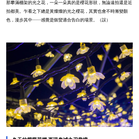
那攀滿棚架的光之花，一朵一朵真的是櫻花形狀，無論遠拍還是近
拍都美。乍看之下總是黃燦燦的光之櫻花，其實也會不時漸變顏
色，漫步其中⋯⋯感覺是個蠻適合告白的場景。（誤）