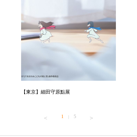
【東京】細田守原點展
【東京】
已！
1
5
|