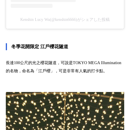
Kenshin Lucy Wu(@kenshin6666)がシェアした投稿
冬季花開限定 江戶櫻花隧道
長達100公尺的光之櫻花隧道，可說是TOKYO MEGA Illumination
的名物，命名為「江戶櫻」，可是非常有人氣的打卡點。