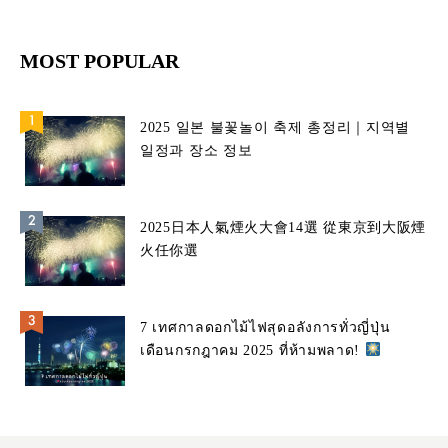
MOST POPULAR
2025 일본 불꽃놀이 축제 총정리｜지역별
일정과 장소 정보
2025日本人氣煙火大會14選 從東京到大阪煙
火任你選
7 เทศกาลดอกไม้ไฟสุดอลังการทั่วญี่ปุ่น
เดือนกรกฎาคม 2025 ที่ห้ามพลาด!