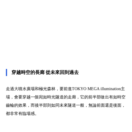
穿越時空的長廊 從未來回到過去
走過大噴水廣場和極光森林，要前進TOKYO MEGA illumination主
場，會要穿越一個宛如時光隧道的走廊，它的前半部做出有如時空
齒輪的效果，而後半部則如同未來隧道一般，無論前面還是後面，
都非常有臨場感。