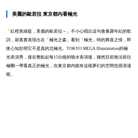
美麗的歐若拉 東京都內看極光
「紅橙黃綠藍，美麗的歐若拉～」不小心唱出這句會暴露年紀的歌
詞，卻真實表現出在「極光之森」看到「極光」時的興喜之情，即
便心知肚明它不是真的北極光。TOKYO MEGA Illumintation的極
光表演秀，接在整點起每15分鐘的噴水表演後，雖然目前無法前往
極圈一帶看真正的極光，在東京都內能有這樣夢幻的空間也很浪漫
呢。