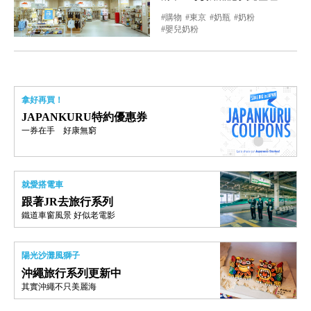
購物
東京
奶瓶
奶粉
嬰兒奶粉
拿好再買！
JAPANKURU特約優惠券
一券在手 好康無窮
就愛搭電車
跟著JR去旅行系列
鐵道車窗風景 好似老電影
陽光沙灘風獅子
沖繩旅行系列更新中
其實沖繩不只美麗海