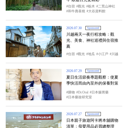
住宿
觀光
栃木
二荒山神社
和牛壽喜燒
大谷資料館
2026.07.30
Sponsored
川越兩天一夜行程攻略：觀
光、美食、神社巡禮與住宿推
薦
住宿
觀光
地瓜
小江戶
川越
2026.07.29
Sponsored
夏日生活節奏專題觀察：使夏
季快活而由內至外的保養對策
購物
Dr.Oral
日本腸胃藥
日本藥妝研究室
2026.07.27
Sponsored
日本親子旅遊阿卡將本舖購物
清單：母嬰用品必買總整理