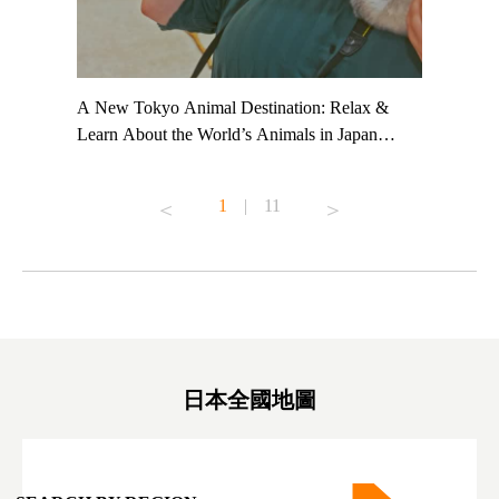
t TeamLab
A New Tokyo Animal Destination: Relax &
Shohei Oh
ng their
Learn About the World’s Animals in Japan
Other Jap
t to
#pr #japankuru #anitouch #anitouchtokyodome
From Kow
o see it for
#capybara #capybaracafe #animalcafe #tokyotrip
#pr #japa
1
|
11
#japantrip #카피바라 #애니터치 #아이와가볼
#kowa #sy
ink in bio)
만한곳 #도쿄여행 #가족여행 #東京旅遊 #東
#preworko
ex #kyoto
京親子景點 #日本動物互動體驗 #水豚泡澡 #
#japan
東京巨蛋城 #เที่ยวญี่ปุ่น2025 #ที่เที่ยว
#오타니쇼
on view of
ครอบครัว #สวนสัตว์ในร่ม #TokyoDomeCity
本旅遊 #運
oto ®
#anitouchtokyodome
ญี่ปุ่น #เ
#ผลิตภัณฑ์
日本全國地圖