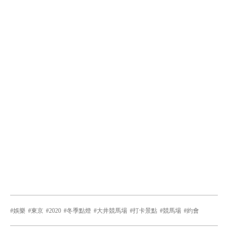
娛樂
東京
2020
冬季點燈
大井競馬場
打卡景點
競馬場
約會