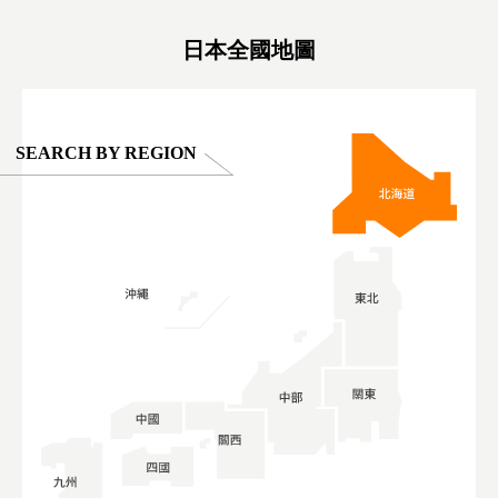
#ผลิตภัณฑ์
日本全國地圖
SEARCH BY REGION