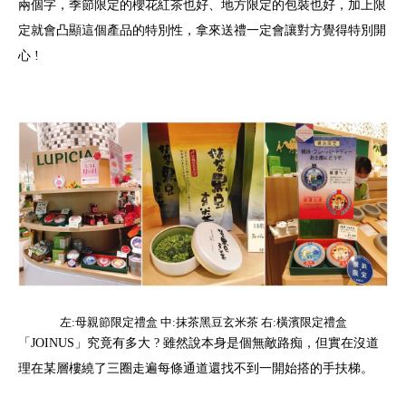
兩個字，季節限定的櫻花紅茶也好、地方限定的包裝也好，加上限
定就會凸顯這個產品的特別性，拿來送禮一定會讓對方覺得特別開
心 !
左:母親節限定禮盒 中:抹茶黑豆玄米茶 右:橫濱限定禮盒
「JOINUS」究竟有多大 ? 雖然說本身是個無敵路痴，但實在沒道
理在某層樓繞了三圈走遍每條通道還找不到一開始搭的手扶梯。