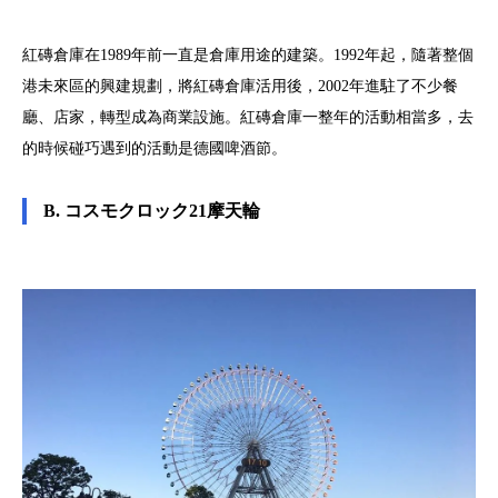
紅磚倉庫在1989年前一直是倉庫用途的建築。1992年起，隨著整個
港未來區的興建規劃，將紅磚倉庫活用後，2002年進駐了不少餐
廳、店家，轉型成為商業設施。紅磚倉庫一整年的活動相當多，去
的時候碰巧遇到的活動是德國啤酒節。
B. コスモクロック21摩天輪