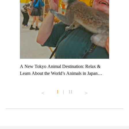
t TeamLab
A New Tokyo Animal Destination: Relax &
Shohei Oh
ng their
Learn About the World’s Animals in Japan
Other Jap
t to
#pr #japankuru #anitouch #anitouchtokyodome
From Kow
o see it for
#capybara #capybaracafe #animalcafe #tokyotrip
#pr #japa
1
|
11
#japantrip #카피바라 #애니터치 #아이와가볼
#kowa #sy
ink in bio)
만한곳 #도쿄여행 #가족여행 #東京旅遊 #東
#preworko
ex #kyoto
京親子景點 #日本動物互動體驗 #水豚泡澡 #
#japan
東京巨蛋城 #เที่ยวญี่ปุ่น2025 #ที่เที่ยว
#오타니쇼
on view of
ครอบครัว #สวนสัตว์ในร่ม #TokyoDomeCity
本旅遊 #運
oto ®
#anitouchtokyodome
ญี่ปุ่น #เ