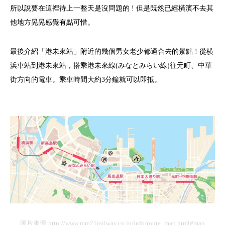
所以說要在這裡待上一整天是沒問題的 ! 但是既然已經橫濱不去其
他地方晃晃感覺有點可惜。
最後介紹「港未來站」附近的幾個男女老少都適合去的景點 ! 從横
浜車站到港未來站，搭乘港未來線(みなとみらい線)往元町、中華
街方向的電車。乘車時間大約3分鐘就可以即抵。
圖片來源:
http://www.mm21railway.co.jp/info/route_map.html#map