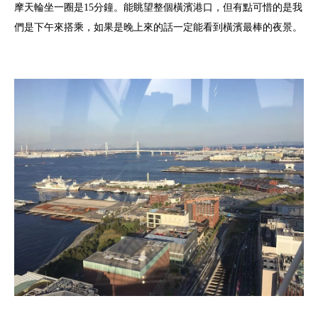
摩天輪坐一圈是15分鐘。能眺望整個橫濱港口，但有點可惜的是我
們是下午來搭乘，如果是晚上來的話一定能看到橫濱最棒的夜景。