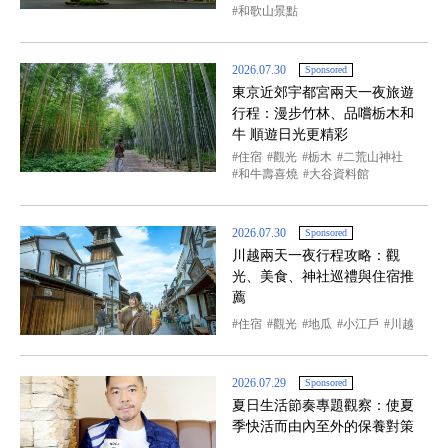
和歌山景點
2026.07.30
Sponsored
東京近郊宇都宮兩天一夜旅遊
行程：漫步竹林、品嚐栃木和
牛 順遊日光更精彩
住宿
觀光
栃木
二荒山神社
和牛壽喜燒
大谷資料館
2026.07.30
Sponsored
川越兩天一夜行程攻略：觀
光、美食、神社巡禮與住宿推
薦
住宿
觀光
地瓜
小江戶
川越
2026.07.29
Sponsored
夏日生活節奏專題觀察：使夏
季快活而由內至外的保養對策