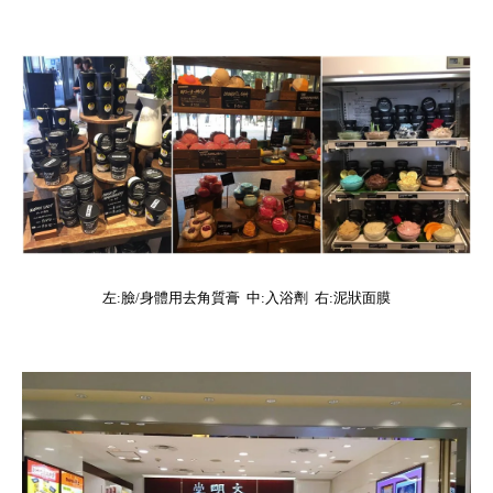
左:臉/身體用去角質膏 中:入浴劑 右:泥狀面膜