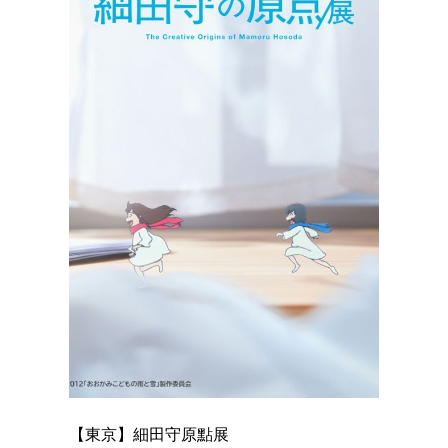
【東京】細田守原點展
【東京】