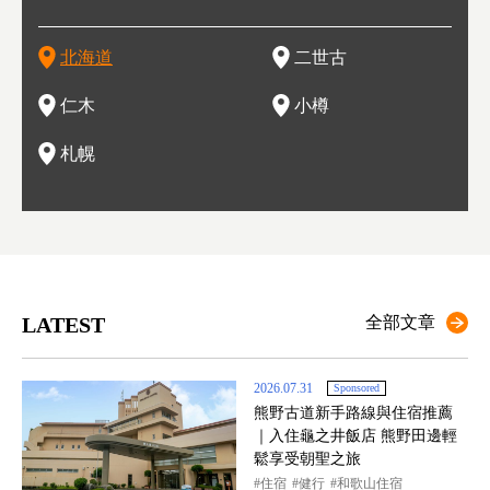
在這裡
的薰衣草和花卉交織而成的花海。地大物博的北海道．物產豐
新手還是高手都為之著迷，回流客源絡繹不絕。不僅如此，畢
葡萄酒酒莊，作為能品酒嚐美食之所，也越來越有人氣。和隔
。正因曾作為漁港繁榮，小樽的海鮮壽司可是出了名的。市內
活動。由於以拉麵、成吉思汗烤肉、湯咖哩為代表美食，還有
岩手
亦人
則是
燈祭
上最大
饒，擁有香濃醇厚的牛乳和奶製品，以及自然壯麗的景致，北
竟是在北海道，當然少不了吃美食和泡溫泉這樣的旅遊體驗，
壁的余市一樣，望能發展為「酒莊觀光」小鎮，在這裏能走訪
擁有上百家壽司店，還有一條壽司店聚集的壽司街呢。
新鮮的海鮮丼、壽司等北海道物產及料理，都可以在這裡嚐到
名城
」之
東北
中之
北海道
二世古
海道的魅力，需要你用一年四季來體會。
這也是新雪谷（二世谷）受歡迎的原因之一。
葡萄園、觀摩葡萄酒釀造、遇見釀酒師，並感受當地的自然風
，因此也被稱為「食之寶庫」。
祭、
釜等
門地
名度
情與人文。
結天
一的
還有
點也
仁木
小樽
現。
札幌
LATEST
全部文章
2026.07.31
Sponsored
熊野古道新手路線與住宿推薦
｜入住龜之井飯店 熊野田邊輕
鬆享受朝聖之旅
住宿
健行
和歌山住宿