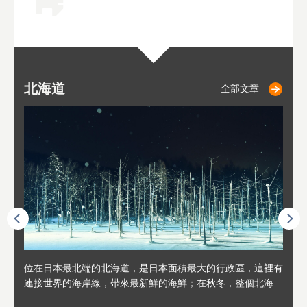
北海道
二世古
仁木
小樽
札幌
東
山
福
秋
全部文章
全部文章
全部文章
全部文章
全部文章
連人情
位在日本最北端的北海道，是日本面積最大的行政區，這裡有
位於北海道西邊，從札幌或新千歲機場出發約2小時車程，是
位於北海道西南部，距離小樽約30分鐘車程，是個坐擁好山好
位於北海道西部，距離札幌站約30分鐘車程。在19～20世紀前
位於北海道西南部的政經都市和交通樞紐，附近有新千歲機場
東北
位於
位於
座落
輪，方
連接世界的海岸線，帶來最新鮮的海鮮；在秋冬，整個北海道
日本代表性的國際級滑雪聖地，在海外也非常有名。其中最為
水好空氣等自然環境，因而種了很多水果的小鎮。櫻桃、葡萄
半，作為貿易港和鯡魚漁港而繁榮起來。當年的舊建築與倉庫
，連結東京、大阪等日本國內大城市及海外各大城市。每年2
峽相
冬天
大區
形民
為台灣
只剩一種顏色，無際的白雪與溫泉；到春夏，則是由五顏六色
人津津樂道的，是擁有世界頂級的「粉雪」雪質，無論是滑雪
、小番茄等，都是當地水果栽培的主角。而最近由於新開設了
，如今在小樽運河沿岸可見，並成為了北海道的代表觀光景點
月，在大通公園舉辦的「札幌雪祭」是聞名海外的北海道重要
聞名
有很
，且
大祭