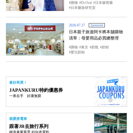
購物
Dr.Oral
日本腸胃藥
日本藥妝研究室
2026.07.27
Sponsored
日本親子旅遊阿卡將本舖購物
清單：母嬰用品必買總整理
購物
東京
奶瓶
奶粉
嬰兒奶粉
拿好再買！
JAPANKURU特約優惠券
一券在手 好康無窮
就愛搭電車
跟著JR去旅行系列
鐵道車窗風景 好似老電影