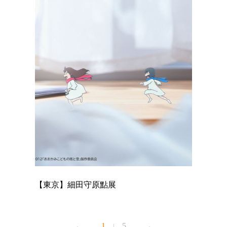
【東京】細田守原點展
【東京】
已！
1
5
|