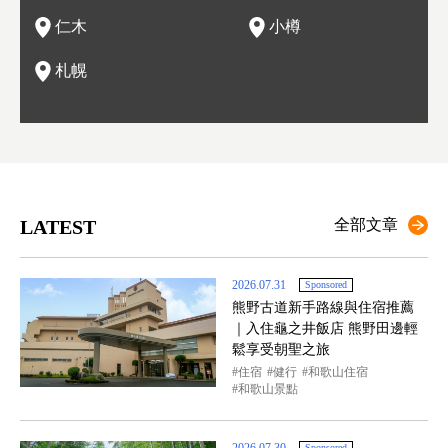
情與人文。
結天
一的
還有
點也
仁木
小樽
現。
札幌
LATEST
全部文章
2026.07.31
Sponsored
熊野古道新手路線與住宿推薦
｜入住龜之井飯店 熊野田邊輕
鬆享受朝聖之旅
住宿
健行
和歌山住宿
和歌山景點
Sponsored