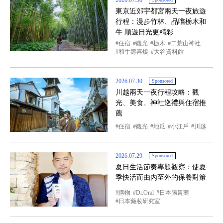
2026.07.30
東京近郊宇都宮兩天一夜旅遊
行程：漫步竹林、品嚐栃木和
牛 順遊日光更精彩
住宿
觀光
栃木
二荒山神社
和牛壽喜燒
大谷資料館
2026.07.30
Sponsored
川越兩天一夜行程攻略：觀
光、美食、神社巡禮與住宿推
薦
住宿
觀光
地瓜
小江戶
川越
2026.07.29
Sponsored
夏日生活節奏專題觀察：使夏
季快活而由內至外的保養對策
購物
Dr.Oral
日本腸胃藥
日本藥妝研究室