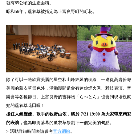
就有85公頃的生產面積。
昭和56年，薰衣草被指定為上富良野町的町花。
除了可以一邊欣賞美麗的星空和山峰綿延的稜線、一邊從高處俯瞰
美麗的薰衣草景色外，活動期間還會有迷你煙火秀、雜技表演、音
樂會等各種節目。上富良野的吉祥物「らべとん」也會到現場視察
她的薰衣草花田喔！
擔任人氣聲優、歌手的牧野由依，將於 7/21 19:00 為大家帶來精彩
的表演，
也為即將落幕的薰衣草祭劃下一個完美的句點。
> 活動詳細時間表請參考
官方網站
。