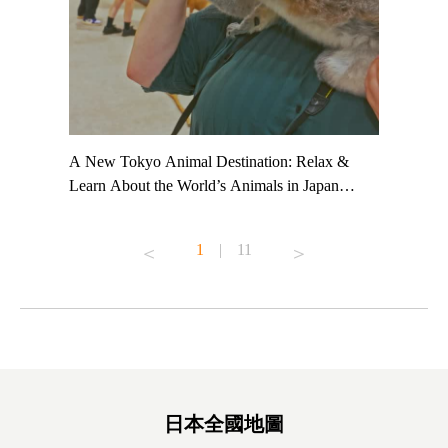
t TeamLab
A New Tokyo Animal Destination: Relax &
Shohei Oh
ng their
Learn About the World’s Animals in Japan
Other Jap
t to
#pr #japankuru #anitouch #anitouchtokyodome
From Kow
o see it for
#capybara #capybaracafe #animalcafe #tokyotrip
#pr #japa
1
|
11
#japantrip #카피바라 #애니터치 #아이와가볼
#kowa #sy
ink in bio)
만한곳 #도쿄여행 #가족여행 #東京旅遊 #東
#preworko
ex #kyoto
京親子景點 #日本動物互動體驗 #水豚泡澡 #
#japan
東京巨蛋城 #เที่ยวญี่ปุ่น2025 #ที่เที่ยว
#오타니쇼
on view of
ครอบครัว #สวนสัตว์ในร่ม #TokyoDomeCity
本旅遊 #運
oto ®
#anitouchtokyodome
ญี่ปุ่น #เ
#ผลิตภัณฑ์
日本全國地圖