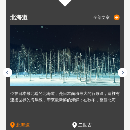
北海道
二世古
仁木
小樽
札幌
東
山
福
秋
全部文章
全部文章
全部文章
全部文章
全部文章
連人情
位在日本最北端的北海道，是日本面積最大的行政區，這裡有
位於北海道西邊，從札幌或新千歲機場出發約2小時車程，是
位於北海道西南部，距離小樽約30分鐘車程，是個坐擁好山好
位於北海道西部，距離札幌站約30分鐘車程。在19～20世紀前
位於北海道西南部的政經都市和交通樞紐，附近有新千歲機場
東北
位於
位於
座落
輪，方
連接世界的海岸線，帶來最新鮮的海鮮；在秋冬，整個北海道
日本代表性的國際級滑雪聖地，在海外也非常有名。其中最為
水好空氣等自然環境，因而種了很多水果的小鎮。櫻桃、葡萄
半，作為貿易港和鯡魚漁港而繁榮起來。當年的舊建築與倉庫
，連結東京、大阪等日本國內大城市及海外各大城市。每年2
峽相
冬天
大區
形民
為台灣
只剩一種顏色，無際的白雪與溫泉；到春夏，則是由五顏六色
人津津樂道的，是擁有世界頂級的「粉雪」雪質，無論是滑雪
、小番茄等，都是當地水果栽培的主角。而最近由於新開設了
，如今在小樽運河沿岸可見，並成為了北海道的代表觀光景點
月，在大通公園舉辦的「札幌雪祭」是聞名海外的北海道重要
聞名
有很
，且
大祭
在這裡
的薰衣草和花卉交織而成的花海。地大物博的北海道．物產豐
新手還是高手都為之著迷，回流客源絡繹不絕。不僅如此，畢
葡萄酒酒莊，作為能品酒嚐美食之所，也越來越有人氣。和隔
。正因曾作為漁港繁榮，小樽的海鮮壽司可是出了名的。市內
活動。由於以拉麵、成吉思汗烤肉、湯咖哩為代表美食，還有
岩手
亦人
則是
燈祭
上最大
饒，擁有香濃醇厚的牛乳和奶製品，以及自然壯麗的景致，北
竟是在北海道，當然少不了吃美食和泡溫泉這樣的旅遊體驗，
壁的余市一樣，望能發展為「酒莊觀光」小鎮，在這裏能走訪
擁有上百家壽司店，還有一條壽司店聚集的壽司街呢。
新鮮的海鮮丼、壽司等北海道物產及料理，都可以在這裡嚐到
名城
」之
東北
中之
北海道
二世古
海道的魅力，需要你用一年四季來體會。
這也是新雪谷（二世谷）受歡迎的原因之一。
葡萄園、觀摩葡萄酒釀造、遇見釀酒師，並感受當地的自然風
，因此也被稱為「食之寶庫」。
祭、
釜等
門地
名度