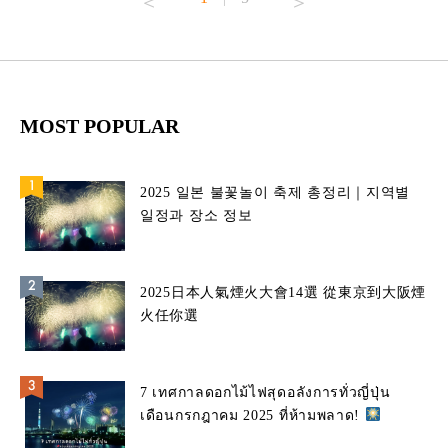
MOST POPULAR
2025 일본 불꽃놀이 축제 총정리｜지역별
일정과 장소 정보
2025日本人氣煙火大會14選 從東京到大阪煙
火任你選
7 เทศกาลดอกไม้ไฟสุดอลังการทั่วญี่ปุ่น
เดือนกรกฎาคม 2025 ที่ห้ามพลาด!