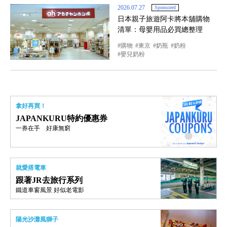
2026.07.27
Sponsored
日本親子旅遊阿卡將本舖購物
清單：母嬰用品必買總整理
購物
東京
奶瓶
奶粉
嬰兒奶粉
拿好再買！
JAPANKURU特約優惠券
一券在手 好康無窮
就愛搭電車
跟著JR去旅行系列
鐵道車窗風景 好似老電影
陽光沙灘風獅子