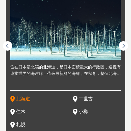
連人情
位在日本最北端的北海道，是日本面積最大的行政區，這裡有
位於北海道西邊，從札幌或新千歲機場出發約2小時車程，是
位於北海道西南部，距離小樽約30分鐘車程，是個坐擁好山好
位於北海道西部，距離札幌站約30分鐘車程。在19～20世紀前
位於北海道西南部的政經都市和交通樞紐，附近有新千歲機場
東北
位於
位於
座落
輪，方
連接世界的海岸線，帶來最新鮮的海鮮；在秋冬，整個北海道
日本代表性的國際級滑雪聖地，在海外也非常有名。其中最為
水好空氣等自然環境，因而種了很多水果的小鎮。櫻桃、葡萄
半，作為貿易港和鯡魚漁港而繁榮起來。當年的舊建築與倉庫
，連結東京、大阪等日本國內大城市及海外各大城市。每年2
峽相
冬天
大區
形民
為台灣
只剩一種顏色，無際的白雪與溫泉；到春夏，則是由五顏六色
人津津樂道的，是擁有世界頂級的「粉雪」雪質，無論是滑雪
、小番茄等，都是當地水果栽培的主角。而最近由於新開設了
，如今在小樽運河沿岸可見，並成為了北海道的代表觀光景點
月，在大通公園舉辦的「札幌雪祭」是聞名海外的北海道重要
聞名
有很
，且
大祭
在這裡
的薰衣草和花卉交織而成的花海。地大物博的北海道．物產豐
新手還是高手都為之著迷，回流客源絡繹不絕。不僅如此，畢
葡萄酒酒莊，作為能品酒嚐美食之所，也越來越有人氣。和隔
。正因曾作為漁港繁榮，小樽的海鮮壽司可是出了名的。市內
活動。由於以拉麵、成吉思汗烤肉、湯咖哩為代表美食，還有
岩手
亦人
則是
燈祭
上最大
饒，擁有香濃醇厚的牛乳和奶製品，以及自然壯麗的景致，北
竟是在北海道，當然少不了吃美食和泡溫泉這樣的旅遊體驗，
壁的余市一樣，望能發展為「酒莊觀光」小鎮，在這裏能走訪
擁有上百家壽司店，還有一條壽司店聚集的壽司街呢。
新鮮的海鮮丼、壽司等北海道物產及料理，都可以在這裡嚐到
名城
」之
東北
中之
北海道
二世古
海道的魅力，需要你用一年四季來體會。
這也是新雪谷（二世谷）受歡迎的原因之一。
葡萄園、觀摩葡萄酒釀造、遇見釀酒師，並感受當地的自然風
，因此也被稱為「食之寶庫」。
祭、
釜等
門地
名度
情與人文。
結天
一的
還有
點也
仁木
小樽
現。
札幌