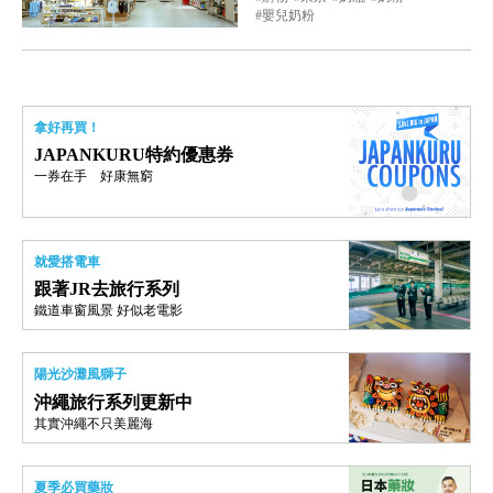
嬰兒奶粉
拿好再買！
JAPANKURU特約優惠券
一券在手 好康無窮
就愛搭電車
跟著JR去旅行系列
鐵道車窗風景 好似老電影
陽光沙灘風獅子
沖繩旅行系列更新中
其實沖繩不只美麗海
夏季必買藥妝