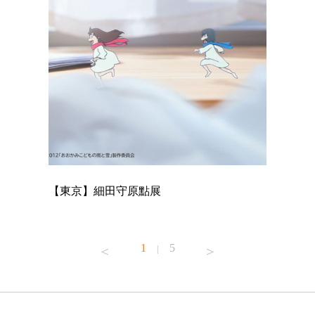
【東京】細田守原點展
【東京】
已！
1
5
|