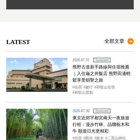
LATEST
全部文章
2026.07.31
Sponsored
熊野古道新手路線與住宿推薦
｜入住龜之井飯店 熊野田邊輕
鬆享受朝聖之旅
住宿
健行
和歌山住宿
和歌山景點
2026.07.30
Sponsored
東京近郊宇都宮兩天一夜旅遊
行程：漫步竹林、品嚐栃木和
牛 順遊日光更精彩
住宿
觀光
栃木
二荒山神社