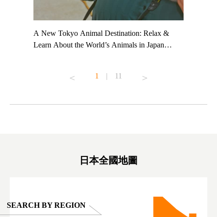
t TeamLab
A New Tokyo Animal Destination: Relax &
Shohei Oh
ng their
Learn About the World’s Animals in Japan
Other Jap
t to
#pr #japankuru #anitouch #anitouchtokyodome
From Kow
o see it for
#capybara #capybaracafe #animalcafe #tokyotrip
#pr #japa
1
|
11
#japantrip #카피바라 #애니터치 #아이와가볼
#kowa #sy
ink in bio)
만한곳 #도쿄여행 #가족여행 #東京旅遊 #東
#preworko
ex #kyoto
京親子景點 #日本動物互動體驗 #水豚泡澡 #
#japan
東京巨蛋城 #เที่ยวญี่ปุ่น2025 #ที่เที่ยว
#오타니쇼
on view of
ครอบครัว #สวนสัตว์ในร่ม #TokyoDomeCity
本旅遊 #運
oto ®
#anitouchtokyodome
ญี่ปุ่น #เ
#ผลิตภัณฑ์
日本全國地圖
SEARCH BY REGION