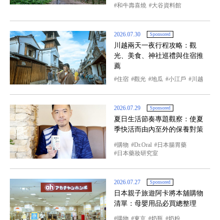
和牛壽喜燒
大谷資料館
2026.07.30
Sponsored
川越兩天一夜行程攻略：觀
光、美食、神社巡禮與住宿推
薦
住宿
觀光
地瓜
小江戶
川越
2026.07.29
Sponsored
夏日生活節奏專題觀察：使夏
季快活而由內至外的保養對策
購物
Dr.Oral
日本腸胃藥
日本藥妝研究室
2026.07.27
Sponsored
日本親子旅遊阿卡將本舖購物
清單：母嬰用品必買總整理
購物
東京
奶瓶
奶粉