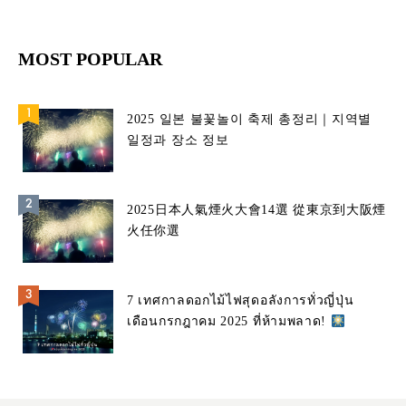
MOST POPULAR
2025 일본 불꽃놀이 축제 총정리｜지역별
일정과 장소 정보
2025日本人氣煙火大會14選 從東京到大阪煙
火任你選
7 เทศกาลดอกไม้ไฟสุดอลังการทั่วญี่ปุ่น
เดือนกรกฎาคม 2025 ที่ห้ามพลาด!