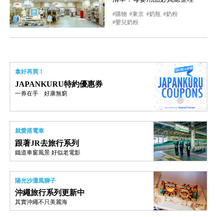
購物
東京
奶瓶
奶粉
嬰兒奶粉
拿好再買！
JAPANKURU特約優惠券
一券在手 好康無窮
就愛搭電車
跟著JR去旅行系列
鐵道車窗風景 好似老電影
陽光沙灘風獅子
沖繩旅行系列更新中
其實沖繩不只美麗海