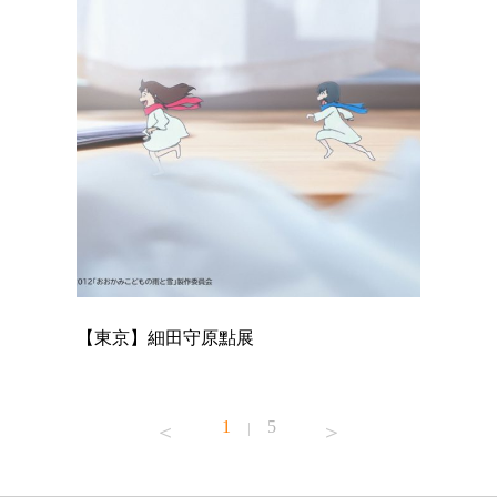
【東京】細田守原點展
【東京】
已！
1
5
|