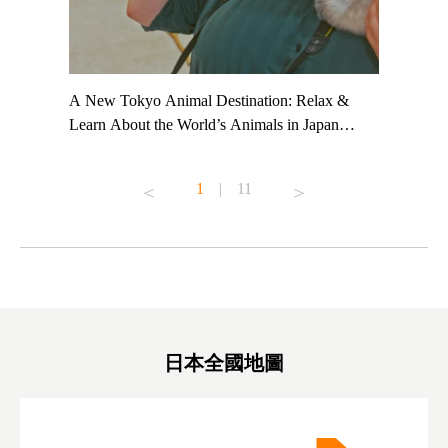
t TeamLab
A New Tokyo Animal Destination: Relax &
Shohei Oh
ng their
Learn About the World’s Animals in Japan
Other Jap
t to
#pr #japankuru #anitouch #anitouchtokyodome
From Kow
o see it for
#capybara #capybaracafe #animalcafe #tokyotrip
#pr #japa
1
|
11
#japantrip #카피바라 #애니터치 #아이와가볼
#kowa #sy
ink in bio)
만한곳 #도쿄여행 #가족여행 #東京旅遊 #東
#preworko
ex #kyoto
京親子景點 #日本動物互動體驗 #水豚泡澡 #
#japan
東京巨蛋城 #เที่ยวญี่ปุ่น2025 #ที่เที่ยว
#오타니쇼
on view of
ครอบครัว #สวนสัตว์ในร่ม #TokyoDomeCity
本旅遊 #運
oto ®
#anitouchtokyodome
ญี่ปุ่น #เ
#ผลิตภัณฑ์
日本全國地圖