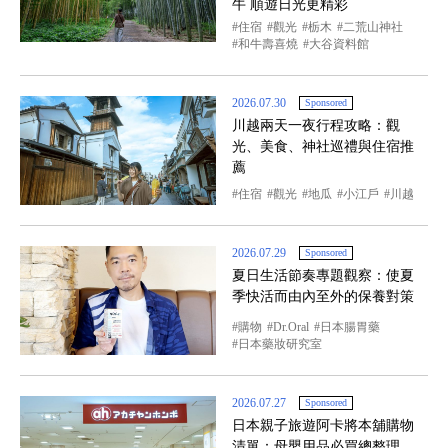
牛 順遊日光更精彩
住宿
觀光
栃木
二荒山神社
和牛壽喜燒
大谷資料館
2026.07.30
Sponsored
川越兩天一夜行程攻略：觀
光、美食、神社巡禮與住宿推
薦
住宿
觀光
地瓜
小江戶
川越
2026.07.29
Sponsored
夏日生活節奏專題觀察：使夏
季快活而由內至外的保養對策
購物
Dr.Oral
日本腸胃藥
日本藥妝研究室
2026.07.27
Sponsored
日本親子旅遊阿卡將本舖購物
清單：母嬰用品必買總整理