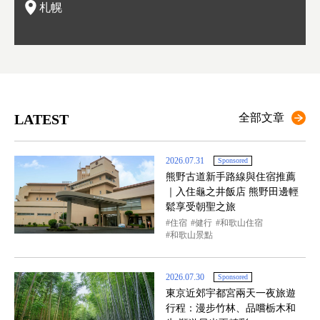
札幌
LATEST
全部文章
2026.07.31
Sponsored
熊野古道新手路線與住宿推薦
｜入住龜之井飯店 熊野田邊輕
鬆享受朝聖之旅
住宿
健行
和歌山住宿
和歌山景點
2026.07.30
Sponsored
東京近郊宇都宮兩天一夜旅遊
行程：漫步竹林、品嚐栃木和