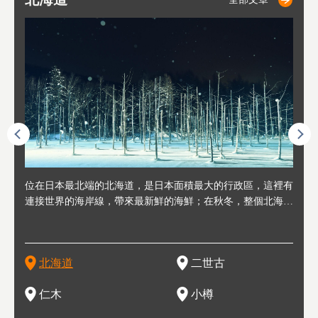
連人情
位在日本最北端的北海道，是日本面積最大的行政區，這裡有
位於北海道西邊，從札幌或新千歲機場出發約2小時車程，是
位於北海道西南部，距離小樽約30分鐘車程，是個坐擁好山好
位於北海道西部，距離札幌站約30分鐘車程。在19～20世紀前
位於北海道西南部的政經都市和交通樞紐，附近有新千歲機場
東北
位於
位於
座落
輪，方
連接世界的海岸線，帶來最新鮮的海鮮；在秋冬，整個北海道
日本代表性的國際級滑雪聖地，在海外也非常有名。其中最為
水好空氣等自然環境，因而種了很多水果的小鎮。櫻桃、葡萄
半，作為貿易港和鯡魚漁港而繁榮起來。當年的舊建築與倉庫
，連結東京、大阪等日本國內大城市及海外各大城市。每年2
峽相
冬天
大區
形民
為台灣
只剩一種顏色，無際的白雪與溫泉；到春夏，則是由五顏六色
人津津樂道的，是擁有世界頂級的「粉雪」雪質，無論是滑雪
、小番茄等，都是當地水果栽培的主角。而最近由於新開設了
，如今在小樽運河沿岸可見，並成為了北海道的代表觀光景點
月，在大通公園舉辦的「札幌雪祭」是聞名海外的北海道重要
聞名
有很
，且
大祭
在這裡
的薰衣草和花卉交織而成的花海。地大物博的北海道．物產豐
新手還是高手都為之著迷，回流客源絡繹不絕。不僅如此，畢
葡萄酒酒莊，作為能品酒嚐美食之所，也越來越有人氣。和隔
。正因曾作為漁港繁榮，小樽的海鮮壽司可是出了名的。市內
活動。由於以拉麵、成吉思汗烤肉、湯咖哩為代表美食，還有
岩手
亦人
則是
燈祭
上最大
饒，擁有香濃醇厚的牛乳和奶製品，以及自然壯麗的景致，北
竟是在北海道，當然少不了吃美食和泡溫泉這樣的旅遊體驗，
壁的余市一樣，望能發展為「酒莊觀光」小鎮，在這裏能走訪
擁有上百家壽司店，還有一條壽司店聚集的壽司街呢。
新鮮的海鮮丼、壽司等北海道物產及料理，都可以在這裡嚐到
名城
」之
東北
中之
北海道
二世古
海道的魅力，需要你用一年四季來體會。
這也是新雪谷（二世谷）受歡迎的原因之一。
葡萄園、觀摩葡萄酒釀造、遇見釀酒師，並感受當地的自然風
，因此也被稱為「食之寶庫」。
祭、
釜等
門地
名度
情與人文。
結天
一的
還有
點也
仁木
小樽
現。