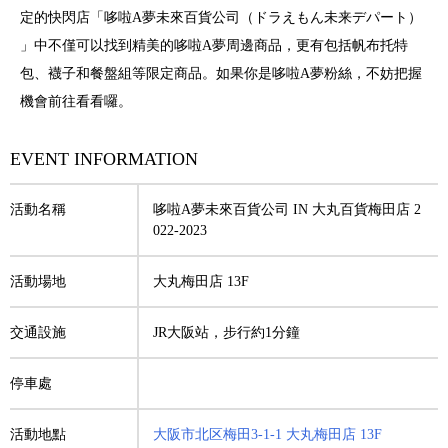
定的快閃店「哆啦A夢未來百貨公司（ドラえもん未来デパート）
」中不僅可以找到精美的哆啦A夢周邊商品，更有包括帆布托特
包、襪子和餐盤組等限定商品。如果你是哆啦A夢粉絲，不妨把握
機會前往看看囉。
EVENT INFORMATION
活動名稱
哆啦A夢未來百貨公司 IN 大丸百貨梅田店 2
022-2023
活動場地
大丸梅田店 13F
交通設施
JR大阪站，步行約1分鐘
停車處
活動地點
大阪市北区梅田3-1-1 大丸梅田店 13F