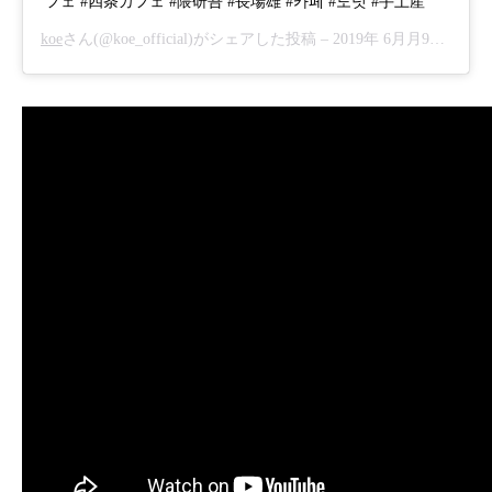
フェ #四条カフェ #隈研吾 #長場雄 #카페 #도넛 #手土産
koe
さん(@koe_official)がシェアした投稿 –
2019年 6月月9日午後7時23分PDT