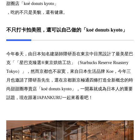
甜圈店「koé donuts kyoto」
，吃的不只是美貌，還有健康。
不只打卡拍美照，還可以自己做的「koé donuts kyoto」
今年春天，由日本知名建築師隈研吾在東京中目黑設計了最美星巴
克「「星巴克臻選®東京烘焙工坊」（Starbucks Reserve Roastery
Tokyo）」，然而京都也不寂寞，來自日本生活品牌 Koe，今年三
月也邀請了隈研吾先生，選在京都新京極通四條打造全新概念的時
尚甜甜圈專賣店「koé donuts kyoto」，一開幕就成為日本人的重要
話題，現在跟著JAPANKURU一起來看看吧！