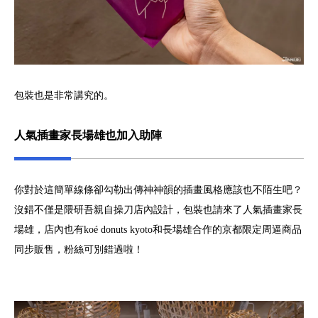
包裝也是非常講究的。
人氣插畫家長場雄也加入助陣
你對於這簡單線條卻勾勒出傳神神韻的插畫風格應該也不陌生吧？
沒錯不僅是隈研吾親自操刀店內設計，包裝也請來了人氣插畫家長
場雄，店內也有koé donuts kyoto和長場雄合作的京都限定周逼商品
同步販售，粉絲可別錯過啦！