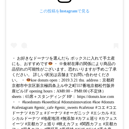
この投稿をInstagramで見る
・ お好きなドーナツを選んだら ボックスに入れて手土産
にも、おすすめです
・ ※食材在庫の関係により商品の
品切れの可能性がございます。恐れいりますが予めご了承
ください。 詳しい状況は店舗までお問い合わせくださ
い。 ・
koe donuts open：2019.3.21 thu. address：京都府
京都市中京区新京極四条上ル中之町557番地京都松竹阪井
座ビル1F opening hours：AM8:00 – PM8:00 (不定休）
sheets：65席＋スタンディング HP： https://donuts.koe.com
・ ・ #koedonuts #koeethical #donutsinnovation #koe #donuts
#cafestagram #genic_cafe #genic_sweets #cafetour #コエ #コエ
ドーナツ #カフェ #ドーナツ #オーガニック #エシカル #エ
シカルドーナツ #地産地消 #無添加 #カフェ巡り #カフェス
イーツ #京都カフェ巡り #映えカフェ #関西カフェ #京都カ