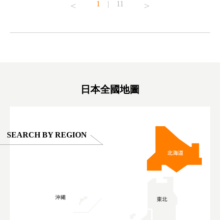
1
|
11
#japantrip #카피바라 #애니터치 #아이와가볼
#kowa #sy
ink in bio)
만한곳 #도쿄여행 #가족여행 #東京旅遊 #東
#preworko
ex #kyoto
京親子景點 #日本動物互動體驗 #水豚泡澡 #
#japan
東京巨蛋城 #เที่ยวญี่ปุ่น2025 #ที่เที่ยว
#오타니쇼
on view of
ครอบครัว #สวนสัตว์ในร่ม #TokyoDomeCity
本旅遊 #運
oto ®
#anitouchtokyodome
ญี่ปุ่น #เ
#ผลิตภัณฑ์
日本全國地圖
SEARCH BY REGION