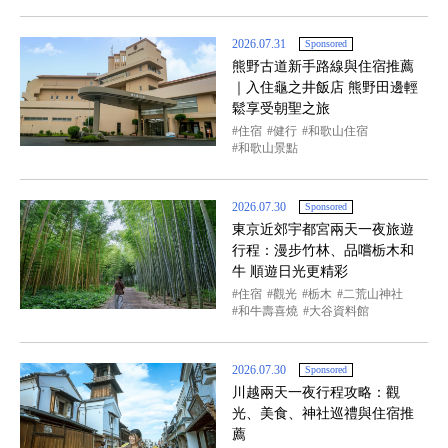
2026.07.31
Sponsored
熊野古道新手路線與住宿推薦
｜入住龜之井飯店 熊野田邊輕
鬆享受朝聖之旅
住宿
健行
和歌山住宿
和歌山景點
2026.07.30
Sponsored
東京近郊宇都宮兩天一夜旅遊
行程：漫步竹林、品嚐栃木和
牛 順遊日光更精彩
住宿
觀光
栃木
二荒山神社
和牛壽喜燒
大谷資料館
2026.07.30
Sponsored
川越兩天一夜行程攻略：觀
光、美食、神社巡禮與住宿推
薦