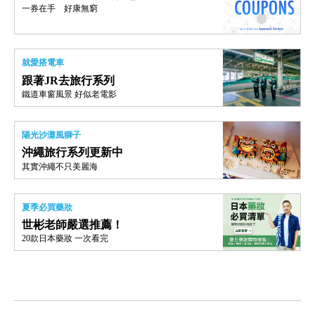
一券在手 好康無窮
就愛搭電車
跟著JR去旅行系列
鐵道車窗風景 好似老電影
陽光沙灘風獅子
沖繩旅行系列更新中
其實沖繩不只美麗海
夏季必買藥妝
世彬老師嚴選推薦！
20款日本藥妝 一次看完