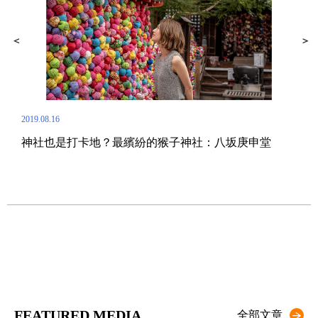
2019.08.16
神社也是打卡地？最繽紛的猴子神社：八坂庚申堂
2020.
京都的禪意
HO
FEATURED MEDIA
全部文章