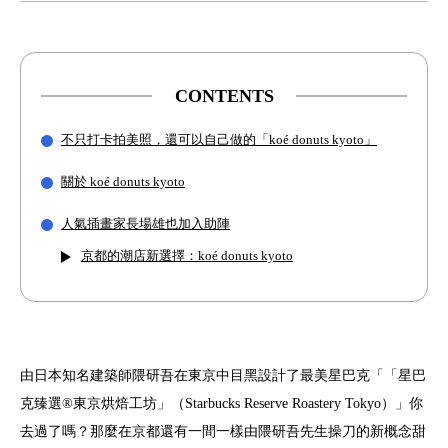
CONTENTS
不只打卡拍美照，還可以自己做的「koé donuts kyoto」
關於 koé donuts kyoto
人氣插畫家長場雄也加入助陣
京都的潮店新選擇：koé donuts kyoto
由日本知名建築師隈研吾在東京中目黑設計了最美星巴克「「星巴
克臻選®東京烘焙工坊」（Starbucks Reserve Roastery Tokyo）」你
去過了嗎？那麼在京都還有一間一樣由隈研吾先生操刀的新概念甜