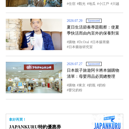
住宿
觀光
地瓜
小江戶
川越
2026.07.29
Sponsored
夏日生活節奏專題觀察：使夏
季快活而由內至外的保養對策
購物
Dr.Oral
日本腸胃藥
日本藥妝研究室
2026.07.27
Sponsored
日本親子旅遊阿卡將本舖購物
清單：母嬰用品必買總整理
購物
東京
奶瓶
奶粉
嬰兒奶粉
拿好再買！
JAPANKURU特約優惠券