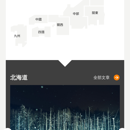
北海道
二世古
仁木
小樽
札幌
東
山
福
秋
全部文章
全部文章
全部文章
全部文章
全部文章