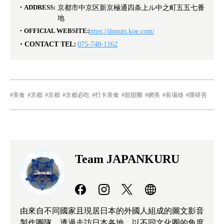
ADDRESS:
京都市中京区新京極通四条上ル中之町五五七番
地
OFFICIAL WEBSITE:
https://donuts.koe.com/
CONTACT TEL:
075-748-1162
美食
京都
京都
京都必吃
打卡美食
甜甜圈
網美
長場雄
隈研吾
Team JAPANKURU
由來自不同國家且現居日本的外國人組成的圖文影音
製作團隊。透過走訪日本各地，以不同文化圈的角度