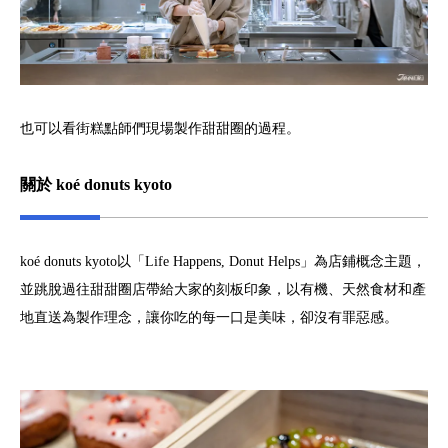
也可以看街糕點師們現場製作甜甜圈的過程。
關於 koé donuts kyoto
koé donuts kyoto以「Life Happens, Donut Helps」為店鋪概念主題，
並跳脫過往甜甜圈店帶給大家的刻板印象，以有機、天然食材和產
地直送為製作理念，讓你吃的每一口是美味，卻沒有罪惡感。