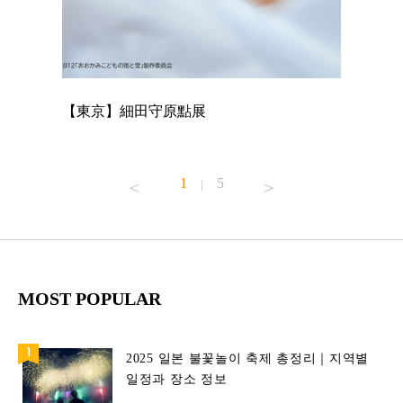
【東京】細田守原點展
【東京】
已！
1
5
|
MOST POPULAR
2025 일본 불꽃놀이 축제 총정리｜지역별
일정과 장소 정보