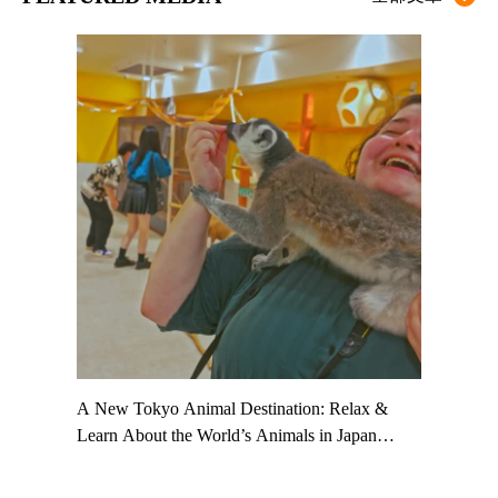
t TeamLab
A New Tokyo Animal Destination: Relax &
Shohei Oh
ng their
Learn About the World’s Animals in Japan
Other Jap
t to
#pr #japankuru #anitouch #anitouchtokyodome
From Kow
o see it for
#capybara #capybaracafe #animalcafe #tokyotrip
#pr #japa