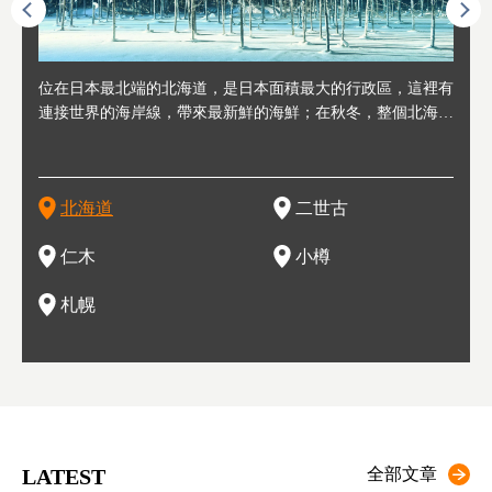
連人情
位在日本最北端的北海道，是日本面積最大的行政區，這裡有
位於北海道西邊，從札幌或新千歲機場出發約2小時車程，是
位於北海道西南部，距離小樽約30分鐘車程，是個坐擁好山好
位於北海道西部，距離札幌站約30分鐘車程。在19～20世紀前
位於北海道西南部的政經都市和交通樞紐，附近有新千歲機場
東北
位於
位於
座落
輪，方
連接世界的海岸線，帶來最新鮮的海鮮；在秋冬，整個北海道
日本代表性的國際級滑雪聖地，在海外也非常有名。其中最為
水好空氣等自然環境，因而種了很多水果的小鎮。櫻桃、葡萄
半，作為貿易港和鯡魚漁港而繁榮起來。當年的舊建築與倉庫
，連結東京、大阪等日本國內大城市及海外各大城市。每年2
峽相
冬天
大區
形民
為台灣
只剩一種顏色，無際的白雪與溫泉；到春夏，則是由五顏六色
人津津樂道的，是擁有世界頂級的「粉雪」雪質，無論是滑雪
、小番茄等，都是當地水果栽培的主角。而最近由於新開設了
，如今在小樽運河沿岸可見，並成為了北海道的代表觀光景點
月，在大通公園舉辦的「札幌雪祭」是聞名海外的北海道重要
聞名
有很
，且
大祭
在這裡
的薰衣草和花卉交織而成的花海。地大物博的北海道．物產豐
新手還是高手都為之著迷，回流客源絡繹不絕。不僅如此，畢
葡萄酒酒莊，作為能品酒嚐美食之所，也越來越有人氣。和隔
。正因曾作為漁港繁榮，小樽的海鮮壽司可是出了名的。市內
活動。由於以拉麵、成吉思汗烤肉、湯咖哩為代表美食，還有
岩手
亦人
則是
燈祭
上最大
饒，擁有香濃醇厚的牛乳和奶製品，以及自然壯麗的景致，北
竟是在北海道，當然少不了吃美食和泡溫泉這樣的旅遊體驗，
壁的余市一樣，望能發展為「酒莊觀光」小鎮，在這裏能走訪
擁有上百家壽司店，還有一條壽司店聚集的壽司街呢。
新鮮的海鮮丼、壽司等北海道物產及料理，都可以在這裡嚐到
名城
」之
東北
中之
北海道
二世古
海道的魅力，需要你用一年四季來體會。
這也是新雪谷（二世谷）受歡迎的原因之一。
葡萄園、觀摩葡萄酒釀造、遇見釀酒師，並感受當地的自然風
，因此也被稱為「食之寶庫」。
祭、
釜等
門地
名度
情與人文。
結天
一的
還有
點也
仁木
小樽
現。
札幌
LATEST
全部文章