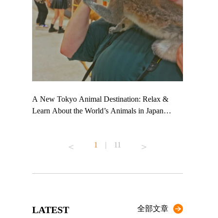
 TeamLab
A New Tokyo Animal Destination: Relax &
Shohei Oht
ng their
Learn About the World’s Animals in Japan
Other Japa
t to
#pr #japankuru #anitouch #anitouchtokyodome
From Kow
 see it for
#capybara #capybaracafe #animalcafe #tokyotrip
#pr #japan
1
|
11
#japantrip #카피바라 #애니터치 #아이와가볼
#kowa #sy
ink in bio)
만한곳 #도쿄여행 #가족여행 #東京旅遊 #東
#preworkou
ex #kyoto
京親子景點 #日本動物互動體驗 #水豚泡澡 #
#japan
東京巨蛋城 #เที่ยวญี่ปุ่น2025 #ที่เที่ยว
#오타니쇼
n view of
ครอบครัว #สวนสัตว์ในร่ม #TokyoDomeCity
本旅遊 #運
to ®
#anitouchtokyodome
ญี่ปุ่น #เ
LATEST
全部文章
#ผลิตภัณฑ์