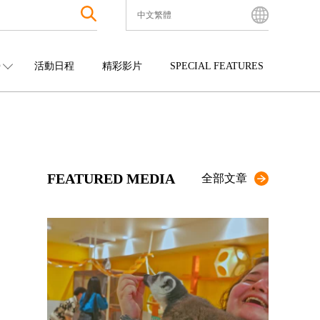
中文繁體
English
Bahasa Indonesia
O
活動日程
精彩影片
SPECIAL FEATURES
Français
한국어
中國
娛樂
九州
中文简体
四國
觀光
沖繩
中文繁體
ไทย
FEATURED MEDIA
Tiếng Việt
全部文章
日本語