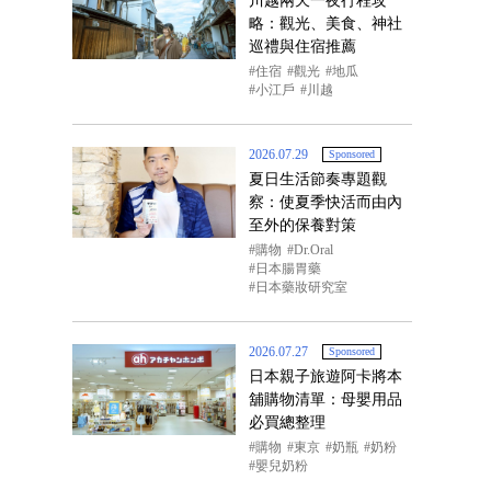
川越兩天一夜行程攻
略：觀光、美食、神社
巡禮與住宿推薦
住宿
觀光
地瓜
小江戶
川越
2026.07.29
Sponsored
夏日生活節奏專題觀
察：使夏季快活而由內
至外的保養對策
購物
Dr.Oral
日本腸胃藥
日本藥妝研究室
2026.07.27
Sponsored
日本親子旅遊阿卡將本
舖購物清單：母嬰用品
必買總整理
購物
東京
奶瓶
奶粉
嬰兒奶粉