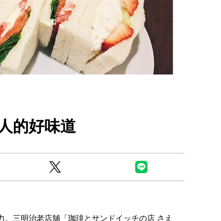
Ready to see TeamLab in Kyoto!? At
Biovortex Kyoto, the collective is taki
人的好味道
acclaimed immersive art and bringing i
Japan's ancient capital. We can't wait to
ourselves this autumn!
>> Find out more at Japankuru.com! (l
#japankuru #teamlab #teamlabbiovort
#kyototrip #japantravel #artnews
Photos courtesy of teamLab, Exhibitio
teamLab Biovortex Kyoto, 2025, Kyo
力。三明治老店舖「珈琲とサンドイッチの店 さえ
teamLab, courtesy Pace Gallery