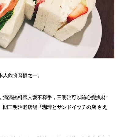
本人飲食習慣之一。
，滿滿餡料讓人愛不釋手，三明治可以隨心變換材
一間三明治老店舖
「珈琲とサンドイッチの店 さえ