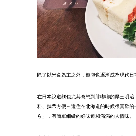
除了以米食為主之外，麵包也逐漸成為現代日
在日本說道麵包尤其會想到胖嘟嘟的厚三明治
料、攜帶方便～還住在北海道的時候很喜歡的
ら」
，有簡單細緻的好味道和滿滿的人情味。