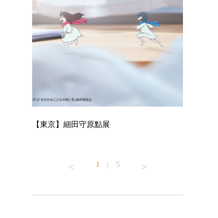
【東京】細田守原點展
【東京】「
已！
1
|
5