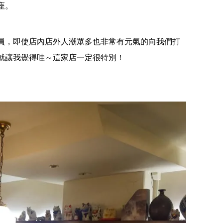
座。
員，即使店內店外人潮眾多也非常有元氣的向我們打
就讓我覺得哇～這家店一定很特別！
【千葉】2026笠森觀音寺御開帳