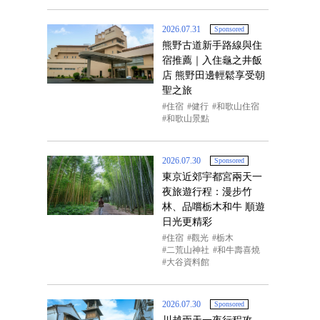
2026.07.31
Sponsored
熊野古道新手路線與住
宿推薦｜入住龜之井飯
店 熊野田邊輕鬆享受朝
聖之旅
住宿
健行
和歌山住宿
和歌山景點
2026.07.30
Sponsored
東京近郊宇都宮兩天一
夜旅遊行程：漫步竹
林、品嚐栃木和牛 順遊
日光更精彩
住宿
觀光
栃木
二荒山神社
和牛壽喜燒
大谷資料館
2026.07.30
Sponsored