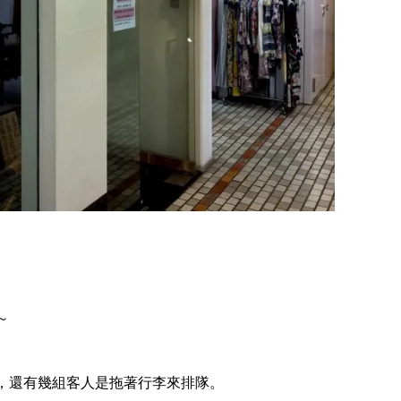
～
伍，還有幾組客人是拖著行李來排隊。