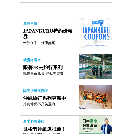
拿好再買！
JAPANKURU特約優惠
券
一券在手 好康無窮
就愛搭電車
跟著JR去旅行系列
鐵道車窗風景 好似老電影
陽光沙灘風獅子
沖繩旅行系列更新中
其實沖繩不只美麗海
夏季必買藥妝
世彬老師嚴選推薦！