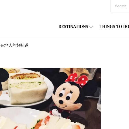
DESTINATIONS
THINGS TO D
TIONWIDE
美食
東北
住宿
中部
・在地人的好味道
海道
購物
關東
文化
關西