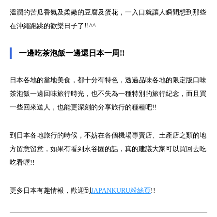
溫潤的苦瓜香氣及柔嫩的豆腐及蛋花，一入口就讓人瞬間想到那些
在沖繩跑跳的歡樂日子了!!^^
一邊吃茶泡飯一邊還日本一周!!
日本各地的當地美食，都十分有特色，透過品味各地的限定版口味
茶泡飯一邊回味旅行時光，也不失為一種特別的旅行紀念，而且買
一些回來送人，也能更深刻的分享旅行的種種吧!!
到日本各地旅行的時候，不妨在各個機場專賣店、土產店之類的地
方留意留意，如果有看到永谷園的話，真的建議大家可以買回去吃
吃看喔!!
更多日本有趣情報，歡迎到
JAPANKURU粉絲頁
!!