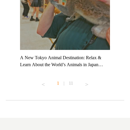
t TeamLab
A New Tokyo Animal Destination: Relax &
Shohei Oh
ng their
Learn About the World’s Animals in Japan
Other Jap
t to
#pr #japankuru #anitouch #anitouchtokyodome
From Kow
o see it for
#capybara #capybaracafe #animalcafe #tokyotrip
#pr #japa
1
|
11
#japantrip #카피바라 #애니터치 #아이와가볼
#kowa #sy
ink in bio)
만한곳 #도쿄여행 #가족여행 #東京旅遊 #東
#preworko
ex #kyoto
京親子景點 #日本動物互動體驗 #水豚泡澡 #
#japan
東京巨蛋城 #เที่ยวญี่ปุ่น2025 #ที่เที่ยว
#오타니쇼
on view of
ครอบครัว #สวนสัตว์ในร่ม #TokyoDomeCity
本旅遊 #運
oto ®
#anitouchtokyodome
ญี่ปุ่น #เ
#ผลิตภัณฑ์