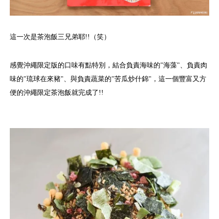
這一次是茶泡飯三兄弟耶!!（笑）
感覺沖繩限定版的口味有點特別，結合負責海味的"海藻"、負責肉
味的"琉球在來豬"、與負責蔬菜的"苦瓜炒什錦"，這一個豐富又方
便的沖繩限定茶泡飯就完成了!!