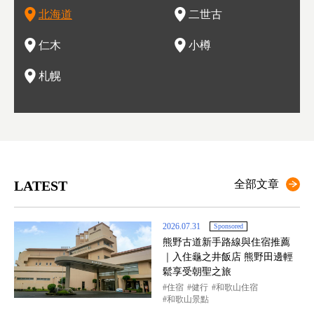
北海道
二世古
海道的魅力，需要你用一年四季來體會。
這也是新雪谷（二世谷）受歡迎的原因之一。
葡萄園、觀摩葡萄酒釀造、遇見釀酒師，並感受當地的自然風
，因此也被稱為「食之寶庫」。
祭、
釜等
門地
名度
情與人文。
結天
一的
還有
點也
仁木
小樽
現。
札幌
LATEST
全部文章
2026.07.31
Sponsored
熊野古道新手路線與住宿推薦
｜入住龜之井飯店 熊野田邊輕
鬆享受朝聖之旅
住宿
健行
和歌山住宿
和歌山景點