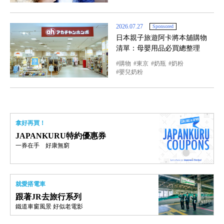
2026.07.27
Sponsored
日本親子旅遊阿卡將本舖購物
清單：母嬰用品必買總整理
購物
東京
奶瓶
奶粉
嬰兒奶粉
拿好再買！
JAPANKURU特約優惠券
一券在手 好康無窮
就愛搭電車
跟著JR去旅行系列
鐵道車窗風景 好似老電影