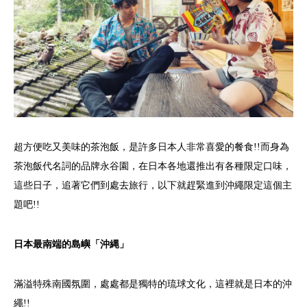
超方便吃又美味的茶泡飯，是許多日本人非常喜愛的餐食!!而身為
茶泡飯代名詞的品牌永谷園，在日本各地還推出有各種限定口味，
這些日子，追著它們到處去旅行，以下就趕緊進到沖繩限定這個主
題吧!!
日本最南端的島嶼「沖縄」
滿溢特殊南國氛圍，處處都是獨特的琉球文化，這裡就是日本的沖
繩!!