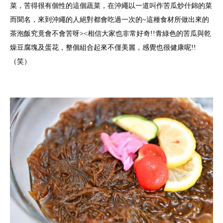
菜，苦得很有個性的這個蔬菜，在沖繩以一道叫作苦瓜炒什錦的菜
而聞名，來到沖繩的人絕對都會吃過一次的~這種食材所做出來的
茶泡飯究竟會不會苦呀><相信大家也非常好奇!!青綠色的苦瓜與乾
燥豆腐塊及蛋花，整個組合起來不僅美麗，感覺也很健康呢!!
（笑）