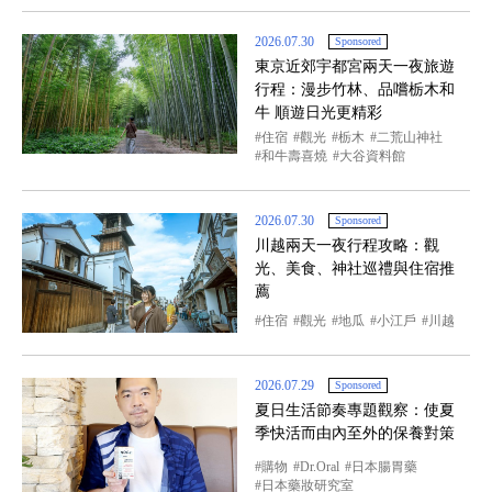
2026.07.30
Sponsored
東京近郊宇都宮兩天一夜旅遊
行程：漫步竹林、品嚐栃木和
牛 順遊日光更精彩
住宿
觀光
栃木
二荒山神社
和牛壽喜燒
大谷資料館
2026.07.30
Sponsored
川越兩天一夜行程攻略：觀
光、美食、神社巡禮與住宿推
薦
住宿
觀光
地瓜
小江戶
川越
2026.07.29
Sponsored
夏日生活節奏專題觀察：使夏
季快活而由內至外的保養對策
購物
Dr.Oral
日本腸胃藥
日本藥妝研究室