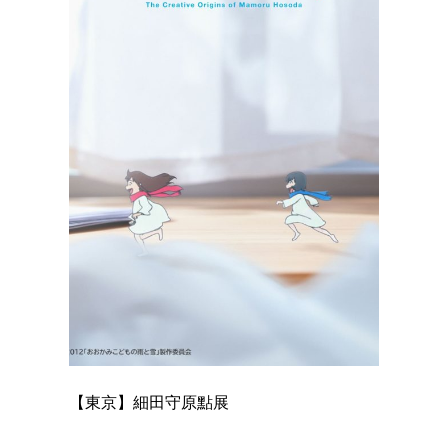
【東京】細田守原點展
【東京】
已！