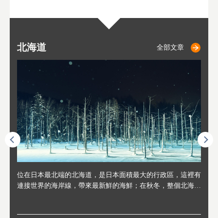
北海道
二世古
仁木
小樽
札幌
東
山
福
秋
全部文章
全部文章
全部文章
全部文章
全部文章
連人情
位在日本最北端的北海道，是日本面積最大的行政區，這裡有
位於北海道西邊，從札幌或新千歲機場出發約2小時車程，是
位於北海道西南部，距離小樽約30分鐘車程，是個坐擁好山好
位於北海道西部，距離札幌站約30分鐘車程。在19～20世紀前
位於北海道西南部的政經都市和交通樞紐，附近有新千歲機場
東北
位於
位於
座落
輪，方
連接世界的海岸線，帶來最新鮮的海鮮；在秋冬，整個北海道
日本代表性的國際級滑雪聖地，在海外也非常有名。其中最為
水好空氣等自然環境，因而種了很多水果的小鎮。櫻桃、葡萄
半，作為貿易港和鯡魚漁港而繁榮起來。當年的舊建築與倉庫
，連結東京、大阪等日本國內大城市及海外各大城市。每年2
峽相
冬天
大區
形民
為台灣
只剩一種顏色，無際的白雪與溫泉；到春夏，則是由五顏六色
人津津樂道的，是擁有世界頂級的「粉雪」雪質，無論是滑雪
、小番茄等，都是當地水果栽培的主角。而最近由於新開設了
，如今在小樽運河沿岸可見，並成為了北海道的代表觀光景點
月，在大通公園舉辦的「札幌雪祭」是聞名海外的北海道重要
聞名
有很
，且
大祭
在這裡
的薰衣草和花卉交織而成的花海。地大物博的北海道．物產豐
新手還是高手都為之著迷，回流客源絡繹不絕。不僅如此，畢
葡萄酒酒莊，作為能品酒嚐美食之所，也越來越有人氣。和隔
。正因曾作為漁港繁榮，小樽的海鮮壽司可是出了名的。市內
活動。由於以拉麵、成吉思汗烤肉、湯咖哩為代表美食，還有
岩手
亦人
則是
燈祭
上最大
饒，擁有香濃醇厚的牛乳和奶製品，以及自然壯麗的景致，北
竟是在北海道，當然少不了吃美食和泡溫泉這樣的旅遊體驗，
壁的余市一樣，望能發展為「酒莊觀光」小鎮，在這裏能走訪
擁有上百家壽司店，還有一條壽司店聚集的壽司街呢。
新鮮的海鮮丼、壽司等北海道物產及料理，都可以在這裡嚐到
名城
」之
東北
中之