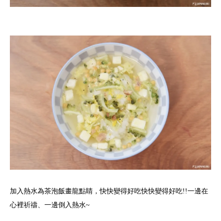
加入熱水為茶泡飯畫龍點睛，快快變得好吃快快變得好吃!!一邊在
心裡祈禱、一邊倒入熱水~