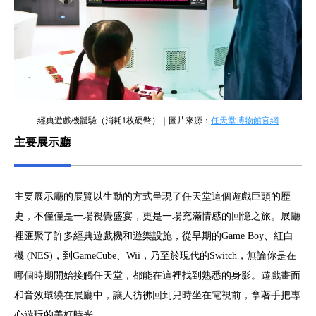
經典遊戲機體驗（消耗1枚硬幣）｜圖片來源：
任天堂博物館官網
主要展示廳
主要展示廳的展覽以生動的方式呈現了任天堂這個遊戲巨頭的歷
史，不僅僅是一場視覺盛宴，更是一場充滿情感的回憶之旅。展廳
裡匯聚了許多經典遊戲機和遊樂設施，從早期的Game Boy、紅白
機 (NES)，到GameCube、Wii，乃至於現代的Switch，無論你是在
哪個時期開始接觸任天堂，都能在這裡找到熟悉的身影。遊戲畫面
和音效環繞在展廳中，讓人彷彿回到兒時坐在電視前，拿著手把專
心遊玩的美好時光。