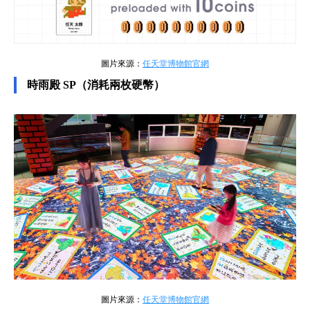
圖片來源：
任天堂博物館官網
時雨殿 SP（消耗兩枚硬幣）
圖片來源：
任天堂博物館官網