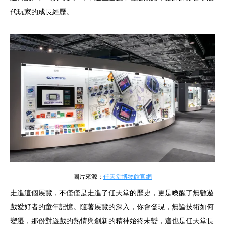
代玩家的成長經歷。
圖片來源：
任天堂博物館官網
走進這個展覽，不僅僅是走進了任天堂的歷史，更是喚醒了無數遊
戲愛好者的童年記憶。隨著展覽的深入，你會發現，無論技術如何
變遷，那份對遊戲的熱情與創新的精神始終未變，這也是任天堂長