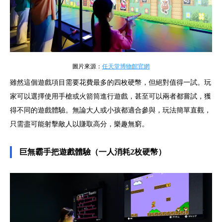
圖片來源：
任天堂博物館官網
雖然這個遊戲項目需要花費最多的四枚硬幣，但絕對值得一試。玩
家可以選擇使用手槍或火箭筒進行遊戲，甚至可以兩者都嘗試，獲
得不同的遊戲體驗。無論大人或小孩都適合參與，玩法簡單直觀，
只需盡可能射擊敵人以賺取高分，樂趣無窮。
巨無霸手把遊戲體驗（一人消耗2枚硬幣）