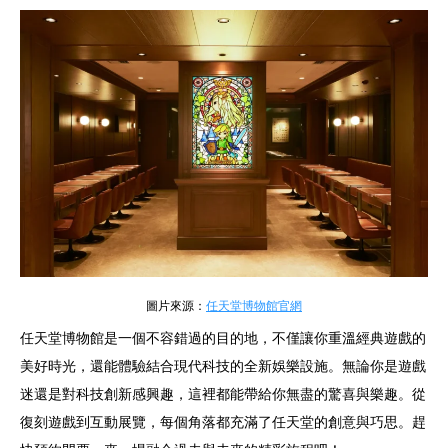
圖片來源：
任天堂博物館官網
任天堂博物館是一個不容錯過的目的地，不僅讓你重溫經典遊戲的
美好時光，還能體驗結合現代科技的全新娛樂設施。無論你是遊戲
迷還是對科技創新感興趣，這裡都能帶給你無盡的驚喜與樂趣。從
復刻遊戲到互動展覽，每個角落都充滿了任天堂的創意與巧思。趕