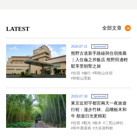
LATEST
全部文章
2026.07.31
Sponsored
熊野古道新手路線與住宿推薦
｜入住龜之井飯店 熊野田邊輕
鬆享受朝聖之旅
住宿
健行
和歌山住宿
和歌山景點
2026.07.30
Sponsored
東京近郊宇都宮兩天一夜旅遊
行程：漫步竹林、品嚐栃木和
牛 順遊日光更精彩
住宿
觀光
栃木
二荒山神社
和牛壽喜燒
大谷資料館