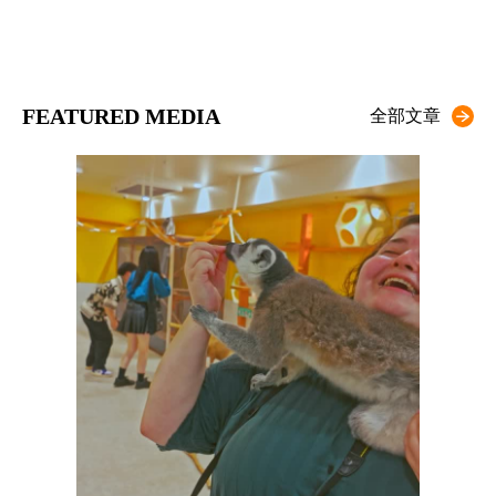
FEATURED MEDIA
全部文章