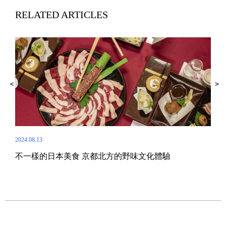
RELATED ARTICLES
2024.08.13
不一樣的日本美食 京都北方的野味文化體驗
2024.
20
，留