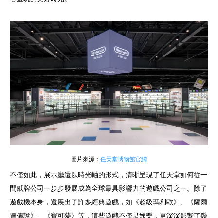
圖片來源：
任天堂博物館官網
不僅如此，展示廳還以時光軸的形式，清晰呈現了任天堂如何從一
間紙牌公司一步步發展成為全球最具影響力的遊戲公司之一。除了
遊戲機本身，還展出了許多經典遊戲，如《超級瑪利歐》、《薩爾
達傳說》、《寶可夢》等，這些遊戲不僅是娛樂，更深深影響了幾