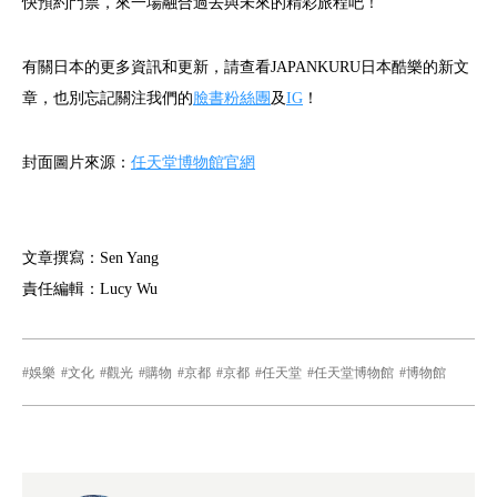
快預約門票，來一場融合過去與未來的精彩旅程吧！
有關日本的更多資訊和更新，請查看JAPANKURU日本酷樂的新文
章，也別忘記關注我們的
臉書粉絲團
及
IG
！
封面圖片來源：
任天堂博物館官網
文章撰寫：Sen Yang
責任編輯：Lucy Wu
娛樂
文化
觀光
購物
京都
京都
任天堂
任天堂博物館
博物館