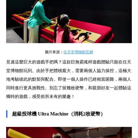
圖片來源：
任天堂博物館官網
見過這麼巨大的遊戲手把嗎？這款巨無霸搖桿遊戲體驗只能在任天
堂博物館玩到。由於手把體積龐大，需要兩個人協力操控，這極大
地考驗彼此的默契與配合。即使一個人操作已經相當困難，兩個人
同時進行更具挑戰性。別忘了留幾枚硬幣，和親朋好友一起體驗這
獨特的遊戲，感受前所未有的樂趣！
超級投球機 Ultra Machine（消耗2枚硬幣）