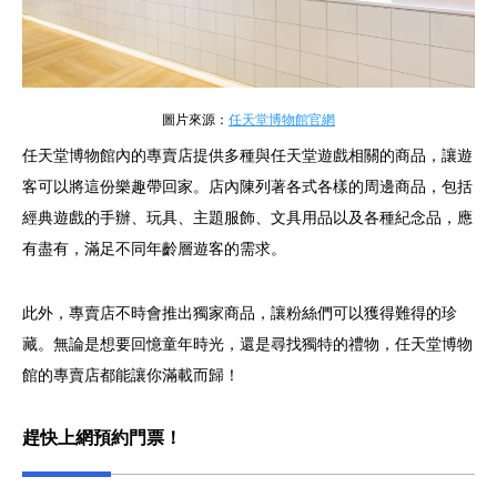
圖片來源：
任天堂博物館官網
任天堂博物館內的專賣店提供多種與任天堂遊戲相關的商品，讓遊
客可以將這份樂趣帶回家。店內陳列著各式各樣的周邊商品，包括
經典遊戲的手辦、玩具、主題服飾、文具用品以及各種紀念品，應
有盡有，滿足不同年齡層遊客的需求。
此外，專賣店不時會推出獨家商品，讓粉絲們可以獲得難得的珍
藏。無論是想要回憶童年時光，還是尋找獨特的禮物，任天堂博物
館的專賣店都能讓你滿載而歸！
趕快上網預約門票！