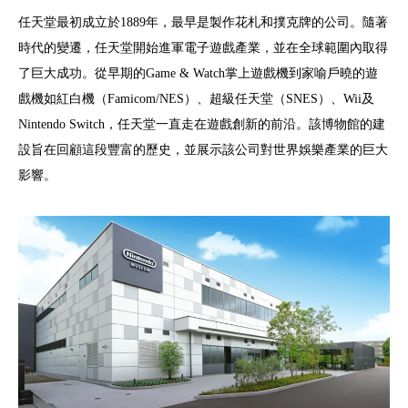
任天堂最初成立於1889年，最早是製作花札和撲克牌的公司。隨著
時代的變遷，任天堂開始進軍電子遊戲產業，並在全球範圍內取得
了巨大成功。從早期的Game & Watch掌上遊戲機到家喻戶曉的遊
戲機如紅白機（Famicom/NES）、超級任天堂（SNES）、Wii及
Nintendo Switch，任天堂一直走在遊戲創新的前沿。該博物館的建
設旨在回顧這段豐富的歷史，並展示該公司對世界娛樂產業的巨大
影響。