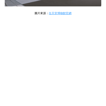
圖片來源：
任天堂博物館官網