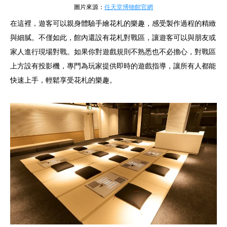
圖片來源：
任天堂博物館官網
在這裡，遊客可以親身體驗手繪花札的樂趣，感受製作過程的精緻
與細膩。不僅如此，館內還設有花札對戰區，讓遊客可以與朋友或
家人進行現場對戰。如果你對遊戲規則不熟悉也不必擔心，對戰區
上方設有投影機，專門為玩家提供即時的遊戲指導，讓所有人都能
快速上手，輕鬆享受花札的樂趣。