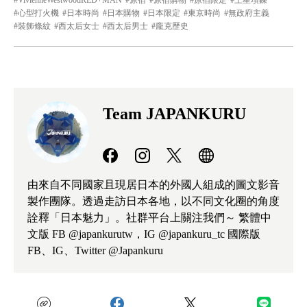
VivienneWestwoodRED+MAN
原宿
原宿購物
原宿限定
土星項鍊
心型打火機
日本時尚
日本購物
日本限定
東京時尚
無政府主義
裝飾條紋
西太后女士
西太后男士
龐克歷史
Team JAPANKURU
由來自不同國家且現居日本的外國人組成的圖文影音
製作團隊。透過走訪日本各地，以不同文化圈的角度
詮釋「日本魅力」。社群平台上關注我們～ 繁體中
文版 FB @japankurutw，IG @japankuru_tc 國際版
FB、IG、Twitter @Japankuru