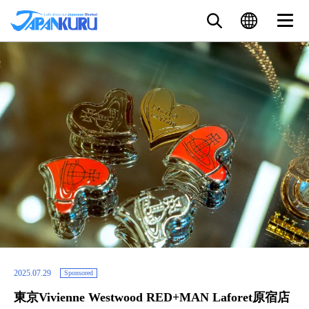
2025.07.29
Sponsored
東京Vivienne Westwood RED+MAN Laforet原宿店