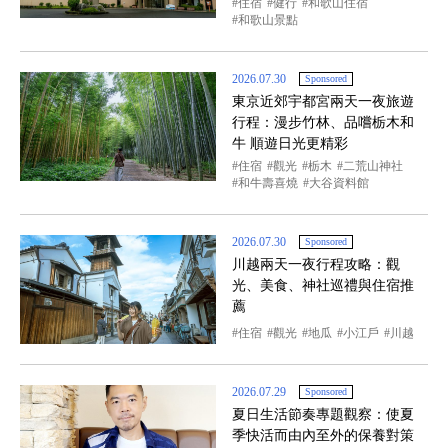
住宿
健行
和歌山住宿
和歌山景點
2026.07.30
Sponsored
東京近郊宇都宮兩天一夜旅遊
行程：漫步竹林、品嚐栃木和
牛 順遊日光更精彩
住宿
觀光
栃木
二荒山神社
和牛壽喜燒
大谷資料館
2026.07.30
Sponsored
川越兩天一夜行程攻略：觀
光、美食、神社巡禮與住宿推
薦
住宿
觀光
地瓜
小江戶
川越
2026.07.29
Sponsored
夏日生活節奏專題觀察：使夏
季快活而由內至外的保養對策