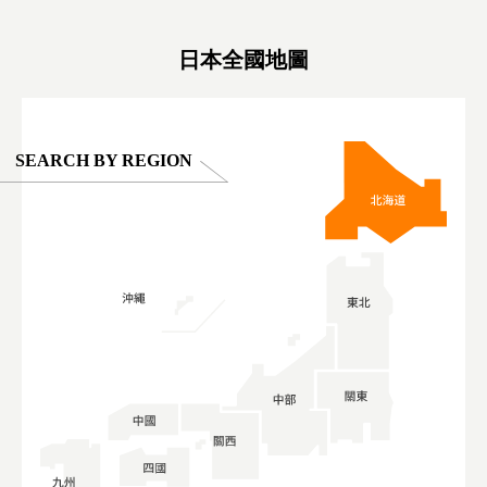
oto ®
#anitouchtokyodome
ญี่ปุ่น #เ
#ผลิตภัณฑ์
日本全國地圖
SEARCH BY REGION