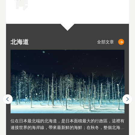
北海道
二世古
仁木
小樽
札幌
東
山
福
秋
全部文章
全部文章
全部文章
全部文章
全部文章
連人情
位在日本最北端的北海道，是日本面積最大的行政區，這裡有
位於北海道西邊，從札幌或新千歲機場出發約2小時車程，是
位於北海道西南部，距離小樽約30分鐘車程，是個坐擁好山好
位於北海道西部，距離札幌站約30分鐘車程。在19～20世紀前
位於北海道西南部的政經都市和交通樞紐，附近有新千歲機場
東北
位於
位於
座落
輪，方
連接世界的海岸線，帶來最新鮮的海鮮；在秋冬，整個北海道
日本代表性的國際級滑雪聖地，在海外也非常有名。其中最為
水好空氣等自然環境，因而種了很多水果的小鎮。櫻桃、葡萄
半，作為貿易港和鯡魚漁港而繁榮起來。當年的舊建築與倉庫
，連結東京、大阪等日本國內大城市及海外各大城市。每年2
峽相
冬天
大區
形民
為台灣
只剩一種顏色，無際的白雪與溫泉；到春夏，則是由五顏六色
人津津樂道的，是擁有世界頂級的「粉雪」雪質，無論是滑雪
、小番茄等，都是當地水果栽培的主角。而最近由於新開設了
，如今在小樽運河沿岸可見，並成為了北海道的代表觀光景點
月，在大通公園舉辦的「札幌雪祭」是聞名海外的北海道重要
聞名
有很
，且
大祭