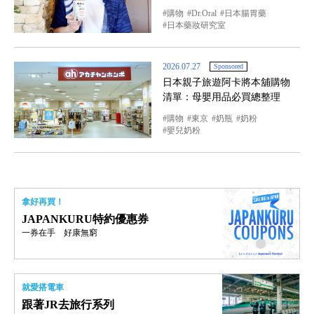
購物
Dr.Oral
日本腸胃藥
日本藥妝研究室
2026.07.27
Sponsored
日本親子旅遊阿卡將本舖購物
清單：母嬰用品必買總整理
購物
東京
奶瓶
奶粉
嬰兒奶粉
拿好再買！
JAPANKURU特約優惠券
一券在手 好康無窮
就愛搭電車
跟著JR去旅行系列