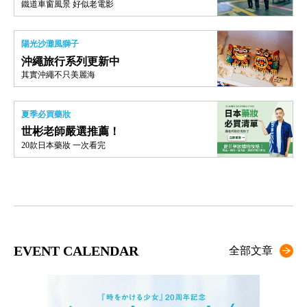
鐵道車窗風景 好似老電影
陽光沙灘風獅子
沖繩旅行系列更新中
其實沖繩不只美麗海
夏季必買藥妝
世彬老師嚴選推薦！
20款日本藥妝 一次看完
EVENT CALENDAR
全部文章