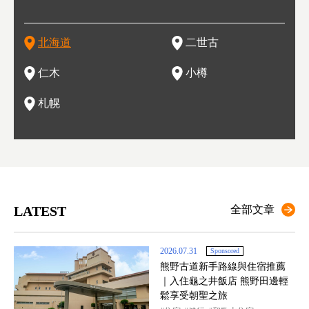
在這裡
的薰衣草和花卉交織而成的花海。地大物博的北海道．物產豐
新手還是高手都為之著迷，回流客源絡繹不絕。不僅如此，畢
葡萄酒酒莊，作為能品酒嚐美食之所，也越來越有人氣。和隔
。正因曾作為漁港繁榮，小樽的海鮮壽司可是出了名的。市內
活動。由於以拉麵、成吉思汗烤肉、湯咖哩為代表美食，還有
岩手
亦人
則是
燈祭
上最大
饒，擁有香濃醇厚的牛乳和奶製品，以及自然壯麗的景致，北
竟是在北海道，當然少不了吃美食和泡溫泉這樣的旅遊體驗，
壁的余市一樣，望能發展為「酒莊觀光」小鎮，在這裏能走訪
擁有上百家壽司店，還有一條壽司店聚集的壽司街呢。
新鮮的海鮮丼、壽司等北海道物產及料理，都可以在這裡嚐到
名城
」之
東北
中之
北海道
二世古
海道的魅力，需要你用一年四季來體會。
這也是新雪谷（二世谷）受歡迎的原因之一。
葡萄園、觀摩葡萄酒釀造、遇見釀酒師，並感受當地的自然風
，因此也被稱為「食之寶庫」。
祭、
釜等
門地
名度
情與人文。
結天
一的
還有
點也
仁木
小樽
現。
札幌
LATEST
全部文章
2026.07.31
Sponsored
熊野古道新手路線與住宿推薦
｜入住龜之井飯店 熊野田邊輕
鬆享受朝聖之旅