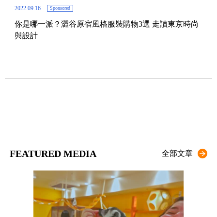
2022.09.16
Sponsored
你是哪一派？澀谷原宿風格服裝購物3選 走讀東京時尚
與設計
2024.
定單品
東京
技
FEATURED MEDIA
全部文章