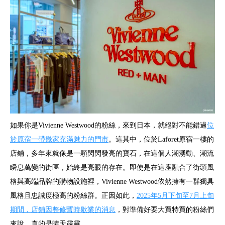
如果你是Vivienne Westwood的粉絲，來到日本，就絕對不能錯過
位
於原宿一帶幾家充滿魅力的門市
。這其中，位於Laforet原宿一樓的
店鋪，多年來就像是一顆閃閃發亮的寶石，在這個人潮湧動、潮流
瞬息萬變的街區，始終是亮眼的存在。即使是在這座融合了街頭風
格與高端品牌的購物設施裡，Vivienne Westwood依然擁有一群獨具
風格且忠誠度極高的粉絲群。正因如此，
2025年5月下旬至7月上旬
期間，店鋪因整修暫時歇業的消息
，對準備好要大買特買的粉絲們
來說，真的是晴天霹靂……。