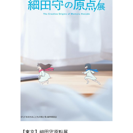
【東京】細田守原點展
【東京】