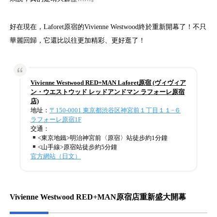
好在現在，Laforet原宿的Vivienne Westwood終於重新開幕了！不只
華麗回歸，它還比以往更加精彩、更好逛了！
Vivienne Westwood RED+MAN Laforet原宿 (ヴィヴィア
ン・ウエストウッド レッドアンドマン ラフォーレ原宿
店)
地址：
〒150-0001 東京都渋谷区神宮前１丁目１１−６
ラフォーレ原宿1F
交通：
<東京地鐵>明治神宮前〈原宿〉站徒步約1分鐘
<山手線>原宿站徒步約5分鐘
官方網站（日文）
Vivienne Westwood RED+MAN原宿店重新盛大開幕