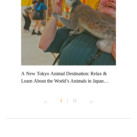
t TeamLab
A New Tokyo Animal Destination: Relax &
Shohei Oh
ng their
Learn About the World’s Animals in Japan
Other Jap
t to
#pr #japankuru #anitouch #anitouchtokyodome
From Kow
o see it for
#capybara #capybaracafe #animalcafe #tokyotrip
#pr #japa
1
|
11
#japantrip #카피바라 #애니터치 #아이와가볼
#kowa #sy
ink in bio)
만한곳 #도쿄여행 #가족여행 #東京旅遊 #東
#preworko
ex #kyoto
京親子景點 #日本動物互動體驗 #水豚泡澡 #
#japan
東京巨蛋城 #เที่ยวญี่ปุ่น2025 #ที่เที่ยว
#오타니쇼
on view of
ครอบครัว #สวนสัตว์ในร่ม #TokyoDomeCity
本旅遊 #運