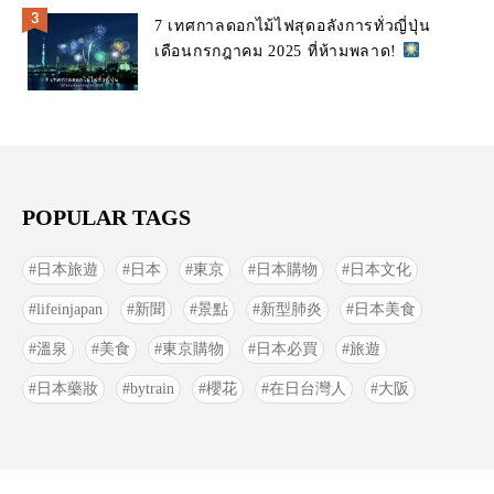
7 เทศกาลดอกไม้ไฟสุดอลังการทั่วญี่ปุ่น
เดือนกรกฎาคม 2025 ที่ห้ามพลาด!
POPULAR TAGS
日本旅遊
日本
東京
日本購物
日本文化
lifeinjapan
新聞
景點
新型肺炎
日本美食
溫泉
美食
東京購物
日本必買
旅遊
日本藥妝
bytrain
櫻花
在日台灣人
大阪