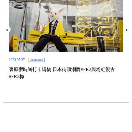
2023.07.27
Sponsored
裏原宿時尚打卡購物 日本街頭潮牌#FR2與粉紅復古
2019.
#FR2梅
Jo
知