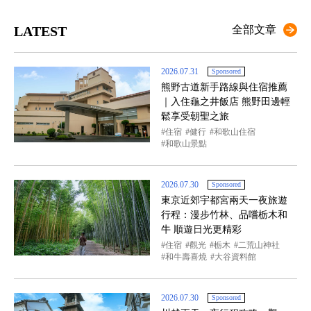
LATEST
全部文章
2026.07.31
Sponsored
熊野古道新手路線與住宿推薦
｜入住龜之井飯店 熊野田邊輕
鬆享受朝聖之旅
住宿
健行
和歌山住宿
和歌山景點
2026.07.30
Sponsored
東京近郊宇都宮兩天一夜旅遊
行程：漫步竹林、品嚐栃木和
牛 順遊日光更精彩
住宿
觀光
栃木
二荒山神社
和牛壽喜燒
大谷資料館
2026.07.30
Sponsored