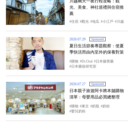
川越兩天一夜行程攻略：觀
光、美食、神社巡禮與住宿推
薦
住宿
觀光
地瓜
小江戶
川越
2026.07.29
Sponsored
夏日生活節奏專題觀察：使夏
季快活而由內至外的保養對策
購物
Dr.Oral
日本腸胃藥
日本藥妝研究室
2026.07.27
Sponsored
日本親子旅遊阿卡將本舖購物
清單：母嬰用品必買總整理
購物
東京
奶瓶
奶粉
嬰兒奶粉