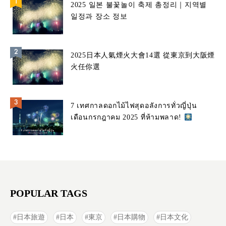
2025 일본 불꽃놀이 축제 총정리｜지역별
일정과 장소 정보
2025日本人氣煙火大會14選 從東京到大阪煙
火任你選
7 เทศกาลดอกไม้ไฟสุดอลังการทั่วญี่ปุ่น
เดือนกรกฎาคม 2025 ที่ห้ามพลาด!
POPULAR TAGS
日本旅遊
日本
東京
日本購物
日本文化