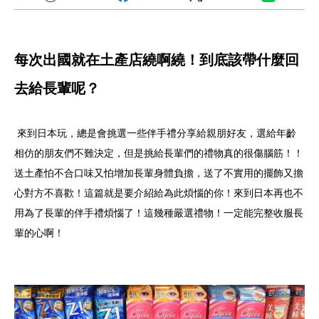
每次出國就在土產店繞啊繞！到底該帶什麼回
去給長輩呢？
來到日本玩，總是會挑選一些伴手禮分享給親朋好友，選給年齡
相仿的朋友們不難決定，但是挑給長輩們的禮物真的很傷腦筋！！
送土產怕不合口味又怕增加長輩身體負擔，送了不實用的擺飾又擔
心對方不喜歡！這篇就是要介紹給為此煩惱的你！來到日本再也不
用為了長輩的伴手禮煩惱了！這幾種嚴選禮物！一定能完整收服長
輩的心啊！