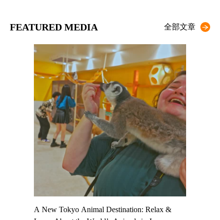
FEATURED MEDIA
全部文章
t TeamLab
A New Tokyo Animal Destination: Relax &
Shohei Oh