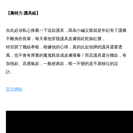
【萬特力 護具組】
在此必須私心推薦一下這款護具，因為小編父親就是年紀有了護膝
不離身的長輩，每天看他穿脫護具皮膚因此乾燥紅腫，
特別買了幾組孝敬，根據他的心得，真的比起他牌的護具還要透
風，也不會有厚重的魔鬼氈造成皮膚搔癢！而且護具還分幾款，有
加熱款、高透氣款，一般經典款，唯一不變的是不易移位的設
計。
官方網站