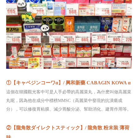
①【キャベジンコーワα】/ 興和新藥 CABAGIN KOWA α
這個在韓國觀光客中可是人手必帶的高麗菜丸，為什麽叫做高麗菜
丸呢，因為他在成分中標榜MMSC（高麗菜中發現的抗潰瘍成
分），可以修復胃粘膜、減少胃酸分泌、幫助消化、建胃作用等。
②【龍角散ダイレクトスティック】/ 龍角散 粉末裝 薄荷
味