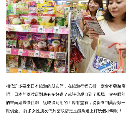
相信許多要來日本旅遊的朋友們，在旅遊行程安排一定會有藥妝店
吧！日本的藥妝店到底有多好逛？或許你親自到了現場，會被眼前
的畫面給震懾住啊！從吃得到用的！應有盡有，從保養到藥品類一
應俱全。 許多女性朋友們到藥妝店更是能夠逛上好幾個小時呢！