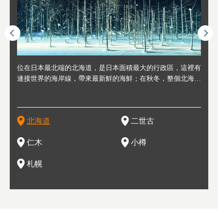
連人情
位在日本最北端的北海道，是日本面積最大的行政區，這裡有
位於北海道西邊，從札幌或新千歲機場出發約2小時車程，是
位於北海道西南部，距離小樽約30分鐘車程，是個坐擁好山好
位於北海道西部，距離札幌站約30分鐘車程。在19～20世紀前
位於北海道西南部的政經都市和交通樞紐，附近有新千歲機場
東北
位於
位於
座落
輪，方
連接世界的海岸線，帶來最新鮮的海鮮；在秋冬，整個北海道
日本代表性的國際級滑雪聖地，在海外也非常有名。其中最為
水好空氣等自然環境，因而種了很多水果的小鎮。櫻桃、葡萄
半，作為貿易港和鯡魚漁港而繁榮起來。當年的舊建築與倉庫
，連結東京、大阪等日本國內大城市及海外各大城市。每年2
峽相
冬天
大區
形民
為台灣
只剩一種顏色，無際的白雪與溫泉；到春夏，則是由五顏六色
人津津樂道的，是擁有世界頂級的「粉雪」雪質，無論是滑雪
、小番茄等，都是當地水果栽培的主角。而最近由於新開設了
，如今在小樽運河沿岸可見，並成為了北海道的代表觀光景點
月，在大通公園舉辦的「札幌雪祭」是聞名海外的北海道重要
聞名
有很
，且
大祭
在這裡
的薰衣草和花卉交織而成的花海。地大物博的北海道．物產豐
新手還是高手都為之著迷，回流客源絡繹不絕。不僅如此，畢
葡萄酒酒莊，作為能品酒嚐美食之所，也越來越有人氣。和隔
。正因曾作為漁港繁榮，小樽的海鮮壽司可是出了名的。市內
活動。由於以拉麵、成吉思汗烤肉、湯咖哩為代表美食，還有
岩手
亦人
則是
燈祭
上最大
饒，擁有香濃醇厚的牛乳和奶製品，以及自然壯麗的景致，北
竟是在北海道，當然少不了吃美食和泡溫泉這樣的旅遊體驗，
壁的余市一樣，望能發展為「酒莊觀光」小鎮，在這裏能走訪
擁有上百家壽司店，還有一條壽司店聚集的壽司街呢。
新鮮的海鮮丼、壽司等北海道物產及料理，都可以在這裡嚐到
名城
」之
東北
中之
北海道
二世古
海道的魅力，需要你用一年四季來體會。
這也是新雪谷（二世谷）受歡迎的原因之一。
葡萄園、觀摩葡萄酒釀造、遇見釀酒師，並感受當地的自然風
，因此也被稱為「食之寶庫」。
祭、
釜等
門地
名度
情與人文。
結天
一的
還有
點也
仁木
小樽
現。
札幌