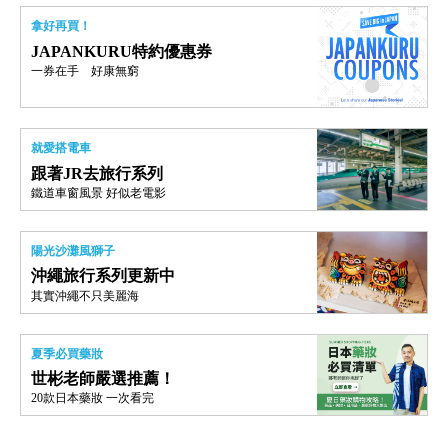
拿好再買！
JAPANKURU特約優惠券
一券在手 好康無窮
就愛搭電車
跟著JR去旅行系列
鐵道車窗風景 好似老電影
陽光沙灘風獅子
沖繩旅行系列更新中
其實沖繩不只美麗海
夏季必買藥妝
世彬老師嚴選推薦！
20款日本藥妝 一次看完