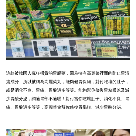
這款被韓國人瘋狂掃貨的胃腸藥，因為擁有高麗菜裡面的防止胃潰
瘍成分，所以被稱為高麗菜丸，能夠健胃保腸，對付吃壞的肚子，
或是消化不良、胃痛、胃酸過多等等。能夠幫你修復胃粘膜以及減
少胃酸分泌，調適胃部不適喔！對付當你吃壞肚子、消化不良、胃
痛、胃酸過多等等，高麗菜會幫你修復胃黏膜、減少胃酸分泌。