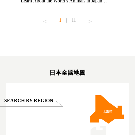
ng their
Learn About the World’s Animals in Japan
Other Jap
t to
#pr #japankuru #anitouch #anitouchtokyodome
From Kow
o see it for
#capybara #capybaracafe #animalcafe #tokyotrip
#pr #japa
1
|
11
#japantrip #카피바라 #애니터치 #아이와가볼
#kowa #sy
ink in bio)
만한곳 #도쿄여행 #가족여행 #東京旅遊 #東
#preworko
ex #kyoto
京親子景點 #日本動物互動體驗 #水豚泡澡 #
#japan
東京巨蛋城 #เที่ยวญี่ปุ่น2025 #ที่เที่ยว
#오타니쇼
on view of
ครอบครัว #สวนสัตว์ในร่ม #TokyoDomeCity
本旅遊 #運
oto ®
#anitouchtokyodome
ญี่ปุ่น #เ
#ผลิตภัณฑ์
日本全國地圖
SEARCH BY REGION