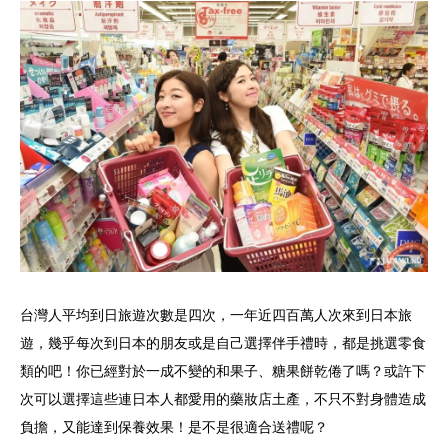
台灣人平均到日旅遊次數是四次，一年近四百萬人次來到日本旅
遊，幾乎每次到日本的朋友或是自己選擇伴手禮時，都是挑選零食
類的吧！你已經對於一成不變的和果子、糖果餅乾倦了嗎？或許下
次可以選擇這些連日本人都愛用的藥妝店土產，不只不對身體造成
負擔，又能達到保養效果！是不是很適合送禮呢？