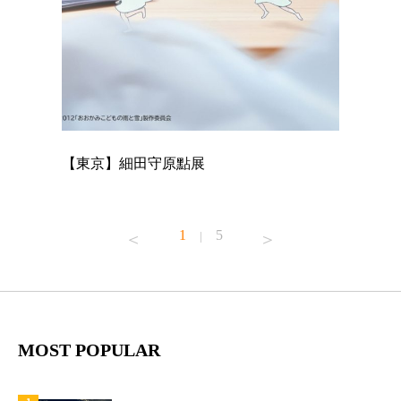
【東京】細田守原點展
【東京】
已！
1
5
|
MOST POPULAR