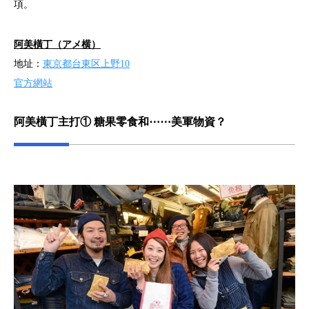
項。
阿美橫丁（アメ横）
地址：
東京都台東区上野10
官方網站
阿美橫丁主打① 糖果零食和⋯⋯美軍物資？