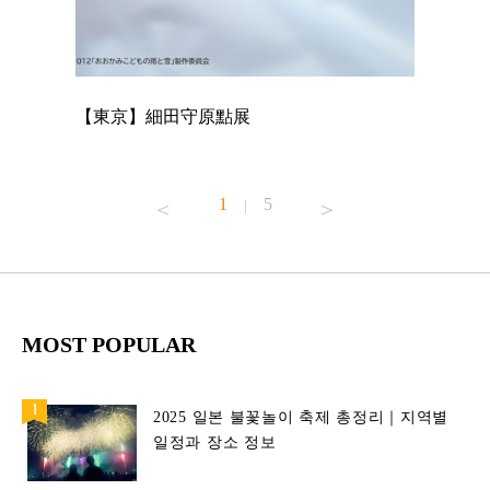
【東京】細田守原點展
【東京】
已！
1
5
|
MOST POPULAR
2025 일본 불꽃놀이 축제 총정리｜지역별
일정과 장소 정보