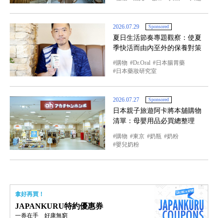
2026.07.29
Sponsored
夏日生活節奏專題觀察：使夏
季快活而由內至外的保養對策
購物
Dr.Oral
日本腸胃藥
日本藥妝研究室
2026.07.27
Sponsored
日本親子旅遊阿卡將本舖購物
清單：母嬰用品必買總整理
購物
東京
奶瓶
奶粉
嬰兒奶粉
拿好再買！
JAPANKURU特約優惠券
一券在手 好康無窮