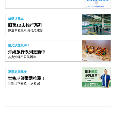
就愛搭電車
跟著JR去旅行系列
鐵道車窗風景 好似老電影
陽光沙灘風獅子
沖繩旅行系列更新中
其實沖繩不只美麗海
夏季必買藥妝
世彬老師嚴選推薦！
20款日本藥妝 一次看完