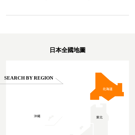
ink in bio)
만한곳 #도쿄여행 #가족여행 #東京旅遊 #東
#preworko
ex #kyoto
京親子景點 #日本動物互動體驗 #水豚泡澡 #
#japan
東京巨蛋城 #เที่ยวญี่ปุ่น2025 #ที่เที่ยว
#오타니쇼
on view of
ครอบครัว #สวนสัตว์ในร่ม #TokyoDomeCity
本旅遊 #運
oto ®
#anitouchtokyodome
ญี่ปุ่น #เ
#ผลิตภัณฑ์
日本全國地圖
SEARCH BY REGION