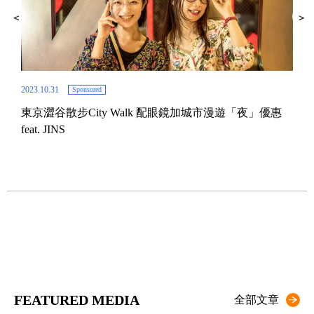
2023.10.31
Sponsored
東京澀谷散步City Walk 配眼鏡加城市漫遊「夜」優惠
2022.
feat. JINS
東
廣
FEATURED MEDIA
全部文章