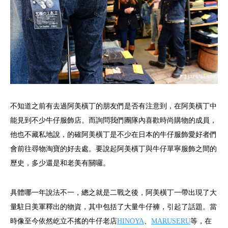
不知道之前有去過阿美橫丁的朋友們是否有注意到，在阿美橫丁中
能見到不少牛仔服飾店。而詢問我們團隊內喜歡時尚購物的成員，
他也不藏私地說，的確阿美橫丁是不少在日本的牛仔服飾愛好者們
會前往尋物淘寶的好去處。要說起阿美橫丁與牛仔單寧服飾之間的
歷史，多少還是和老美有關囉。
具體哪一年說法不一，總之就是二戰之後，阿美橫丁一帶出現了大
量駐日美軍釋出的物資，其中包括了大量牛仔褲，引起了話題。當
時像至今依然屹立不搖的牛仔老店
HINOYA
、
MARUSERU
等，在