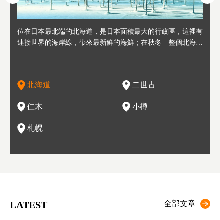
連人情
位在日本最北端的北海道，是日本面積最大的行政區，這裡有
位於北海道西邊，從札幌或新千歲機場出發約2小時車程，是
位於北海道西南部，距離小樽約30分鐘車程，是個坐擁好山好
位於北海道西部，距離札幌站約30分鐘車程。在19～20世紀前
位於北海道西南部的政經都市和交通樞紐，附近有新千歲機場
東北
位於
位於
座落
輪，方
連接世界的海岸線，帶來最新鮮的海鮮；在秋冬，整個北海道
日本代表性的國際級滑雪聖地，在海外也非常有名。其中最為
水好空氣等自然環境，因而種了很多水果的小鎮。櫻桃、葡萄
半，作為貿易港和鯡魚漁港而繁榮起來。當年的舊建築與倉庫
，連結東京、大阪等日本國內大城市及海外各大城市。每年2
峽相
冬天
大區
形民
為台灣
只剩一種顏色，無際的白雪與溫泉；到春夏，則是由五顏六色
人津津樂道的，是擁有世界頂級的「粉雪」雪質，無論是滑雪
、小番茄等，都是當地水果栽培的主角。而最近由於新開設了
，如今在小樽運河沿岸可見，並成為了北海道的代表觀光景點
月，在大通公園舉辦的「札幌雪祭」是聞名海外的北海道重要
聞名
有很
，且
大祭
在這裡
的薰衣草和花卉交織而成的花海。地大物博的北海道．物產豐
新手還是高手都為之著迷，回流客源絡繹不絕。不僅如此，畢
葡萄酒酒莊，作為能品酒嚐美食之所，也越來越有人氣。和隔
。正因曾作為漁港繁榮，小樽的海鮮壽司可是出了名的。市內
活動。由於以拉麵、成吉思汗烤肉、湯咖哩為代表美食，還有
岩手
亦人
則是
燈祭
上最大
饒，擁有香濃醇厚的牛乳和奶製品，以及自然壯麗的景致，北
竟是在北海道，當然少不了吃美食和泡溫泉這樣的旅遊體驗，
壁的余市一樣，望能發展為「酒莊觀光」小鎮，在這裏能走訪
擁有上百家壽司店，還有一條壽司店聚集的壽司街呢。
新鮮的海鮮丼、壽司等北海道物產及料理，都可以在這裡嚐到
名城
」之
東北
中之
北海道
二世古
海道的魅力，需要你用一年四季來體會。
這也是新雪谷（二世谷）受歡迎的原因之一。
葡萄園、觀摩葡萄酒釀造、遇見釀酒師，並感受當地的自然風
，因此也被稱為「食之寶庫」。
祭、
釜等
門地
名度
情與人文。
結天
一的
還有
點也
仁木
小樽
現。
札幌
LATEST
全部文章