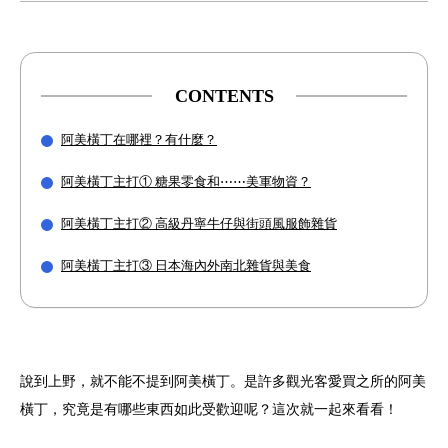
CONTENTS
阿美橫丁在哪裡？有什麼？
阿美橫丁主打① 糖果零食和⋯⋯美軍物資？
阿美橫丁主打② 高級丹寧牛仔與街頭風服飾雜貨
阿美橫丁主打③ 日本海內外南北雜貨與美食
說到上野，就不能不提到阿美橫丁。是許多觀光客愛買之所的阿美
橫丁，究竟是有哪些東西如此受歡迎呢？這次就一起來看看！