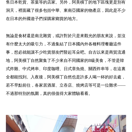
售日本乾貨、茶葉等的店家。另外，阿美橫丁的地下區塊更是別有
洞天，裡面藏了很多包括中華、東南亞國家的物產店，因此是不少
在日本的外國遊子們採購家鄉貨的地方。
無論是食材還是南北雜貨，或許對於只是來觀光的朋友來說，並沒
有什麼太大的吸引力，不過集結了日本國內外各種料理餐廳這件
事，想必就能讓不少吃貨朋友們豎起耳朵吧。自古以來是商貿流通
地，阿美橫丁自然聚集了不少來自不同國家的B級美食，不管是韓
式炸雞、中式烤串、印度咖哩、日式章魚燒、關西炸串等，在這裏
全都能找到。入夜後，阿美橫丁自然也是許多人喝一杯的好去處，
若不早點前往，各家居酒屋、立吞店、燒烤店等可是一位難求——
不過那特別的氛圍，真的很值得大家體驗看看。