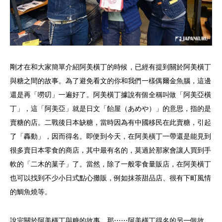
剛才在和大家簡單介紹阿美橫丁的時候，已經有提到關於阿美橫丁
與糖之間的故事。為了避免看文的你和我們一樣偶爾金魚腦，這邊
還是再「嘮叨」一遍好了。阿美橫丁據說有個全稱叫做「阿美亞橫
丁」，這「阿美亞」就是日文「飴屋（あめや）」的意思，指的是
賣糖的店。二戰後日本缺糖，當時因為有中國移民在此賣糖，引起
了「轟動」，因而得名。即便到今天，在阿美橫丁一帶還是能見到
很多賣日本零食的商店，其中最有名的，莫過於那家會讓人買到手
軟的「二木的菓子」了。當然，除了一般零食量販店，在阿美橫丁
也可以找到不少小日式點心攤販，例如抹茶甜品店、很有下町風情
的鯛魚燒等。
說完關於阿美橫丁與糖的故事，那⋯⋯阿美橫丁得名的另一個故