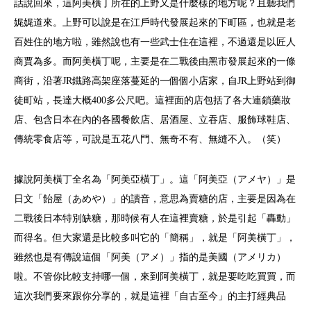
話說回來，這阿美橫丁所在的上野又是什麼樣的地方呢？且聽我們
娓娓道來。上野可以說是在江戶時代發展起來的下町區，也就是老
百姓住的地方啦，雖然說也有一些武士住在這裡，不過還是以匠人
商賈為多。而阿美橫丁呢，主要是在二戰後由黑市發展起來的一條
商街，沿著JR鐵路高架座落蔓延的一個個小店家，自JR上野站到御
徒町站，長達大概400多公尺吧。這裡面的店包括了各大連鎖藥妝
店、包含日本在內的各國餐飲店、居酒屋、立吞店、服飾球鞋店、
傳統零食店等，可說是五花八門、無奇不有、無縫不入。（笑）
據說阿美橫丁全名為「阿美亞橫丁」。這「阿美亞（アメヤ）」是
日文「飴屋（あめや）」的讀音，意思為賣糖的店，主要是因為在
二戰後日本特別缺糖，那時候有人在這裡賣糖，於是引起「轟動」
而得名。但大家還是比較多叫它的「簡稱」，就是「阿美橫丁」，
雖然也是有傳說這個「阿美（アメ）」指的是美國（アメリカ）
啦。不管你比較支持哪一個，來到阿美橫丁，就是要吃吃買買，而
這次我們要來跟你分享的，就是這裡「自古至今」的主打經典品