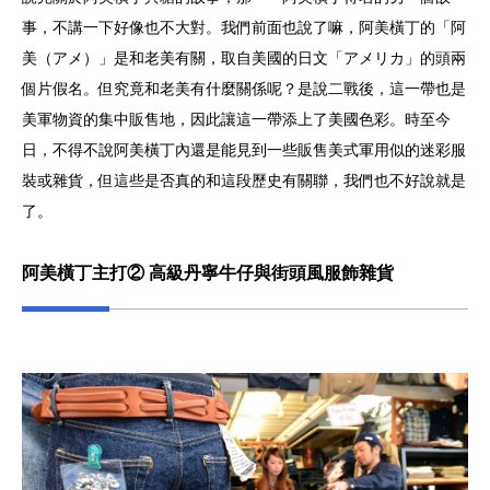
事，不講一下好像也不大對。我們前面也說了嘛，阿美橫丁的「阿
美（アメ）」是和老美有關，取自美國的日文「アメリカ」的頭兩
個片假名。但究竟和老美有什麼關係呢？是說二戰後，這一帶也是
美軍物資的集中販售地，因此讓這一帶添上了美國色彩。時至今
日，不得不說阿美橫丁內還是能見到一些販售美式軍用似的迷彩服
裝或雜貨，但這些是否真的和這段歷史有關聯，我們也不好說就是
了。
阿美橫丁主打② 高級丹寧牛仔與街頭風服飾雜貨