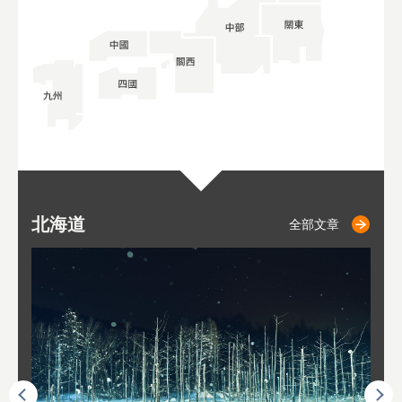
北海道
二世古
仁木
小樽
札幌
東
山
福
秋
全部文章
全部文章
全部文章
全部文章
全部文章