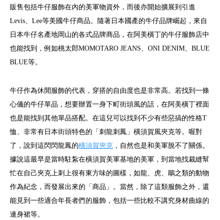
販售包括牛仔服飾在內的美軍物資外，而後亦開始擴展到引進
Levis、Lee等美國牛仔商品。隨著日本國產的牛仔品牌崛起，來自
日本牛仔名產地岡山的各式品牌商品，在阿美橫丁的牛仔服飾店中
也能找到，例如桃太郎MOMOTARO JEANS、ONI DENIM、BLUE
BLUE等。
牛仔作為休閒服飾的代表，穿搭的自由度也是非常高。若找到一條
心儀的牛仔單品，想要辦置一身下町街頭風的話，在阿美橫丁裡面
也是能找到其他單品搭配。在這兒可以找到不少有些惡搞的性格T
恤、非常有日本街頭特色的「刺龍刺鳳」橫須賀風夾克等。喔對
了，說到這閃閃龍鳳的
橫須賀夾克
，自然也是和美軍脫不了關係。
據說這最早是當時駐紮在橫須賀美軍基地的美軍，到當地找裁縫幫
忙在自己夾克上刺上很有東方味的圖樣，如龍、虎、鵰之類的動物
作為紀念，而發展出來的「商品」。當然，除了這類服飾之外，還
能見到一些適合年長者們的服飾，包括一些比較不講究身材曲線的
連身裙等。