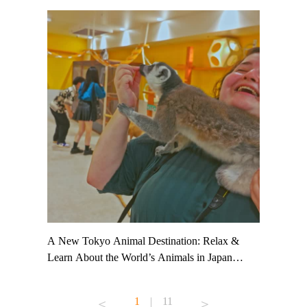
t TeamLab
A New Tokyo Animal Destination: Relax &
Shohei Oh
ng their
Learn About the World’s Animals in Japan
Other Jap
t to
#pr #japankuru #anitouch #anitouchtokyodome
From Kow
o see it for
#capybara #capybaracafe #animalcafe #tokyotrip
#pr #japa
1
|
11
#japantrip #카피바라 #애니터치 #아이와가볼
#kowa #sy