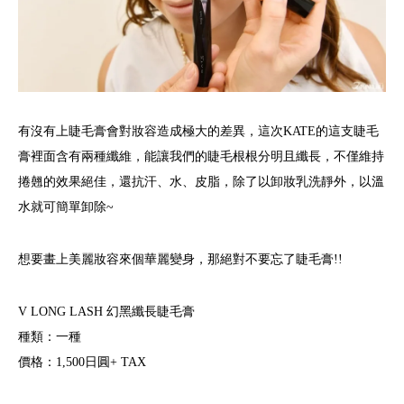
有沒有上睫毛膏會對妝容造成極大的差異，這次KATE的這支睫毛
膏裡面含有兩種纖維，能讓我們的睫毛根根分明且纖長，不僅維持
捲翹的效果絕佳，還抗汗、水、皮脂，除了以卸妝乳洗靜外，以溫
水就可簡單卸除~
想要畫上美麗妝容來個華麗變身，那絕對不要忘了睫毛膏!!
V LONG LASH 幻黑纖長睫毛膏
種類：一種
價格：1,500日圓+ TAX