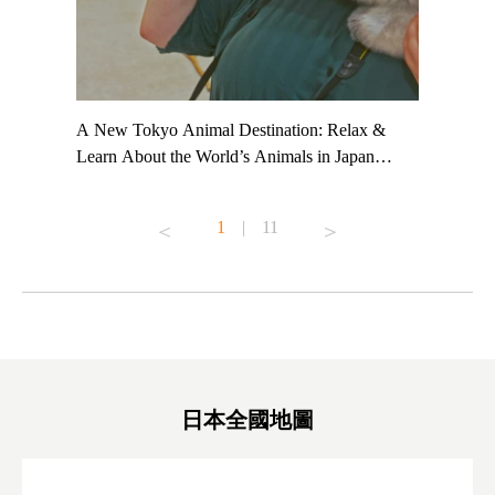
t TeamLab
A New Tokyo Animal Destination: Relax &
Shohei Oh
ng their
Learn About the World’s Animals in Japan
Other Jap
t to
#pr #japankuru #anitouch #anitouchtokyodome
From Kow
o see it for
#capybara #capybaracafe #animalcafe #tokyotrip
#pr #japa
1
|
11
#japantrip #카피바라 #애니터치 #아이와가볼
#kowa #sy
ink in bio)
만한곳 #도쿄여행 #가족여행 #東京旅遊 #東
#preworko
ex #kyoto
京親子景點 #日本動物互動體驗 #水豚泡澡 #
#japan
東京巨蛋城 #เที่ยวญี่ปุ่น2025 #ที่เที่ยว
#오타니쇼
on view of
ครอบครัว #สวนสัตว์ในร่ม #TokyoDomeCity
本旅遊 #運
oto ®
#anitouchtokyodome
ญี่ปุ่น #เ
#ผลิตภัณฑ์
日本全國地圖