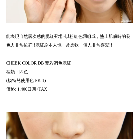
能表現自然層次感的腮紅登場~以粉紅色調組成，塗上肌膚時的發
色力非常拔群!!腮紅刷本人也非常柔軟，個人非常喜愛!!
CHEEK COLOR DB 雙彩調色腮紅
種類：四色
(模特兒使用色 PK-1)
價格: 1,400日圓+TAX