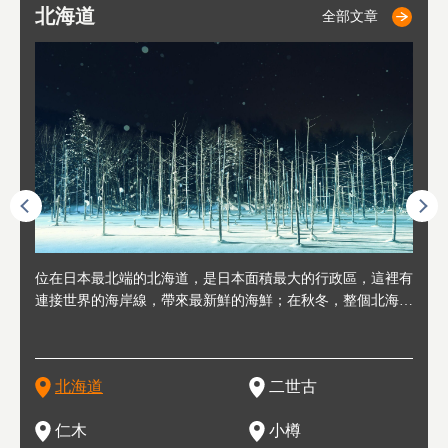
北海道
二世古
仁木
小樽
札幌
東
山
福
秋
全部文章
全部文章
全部文章
全部文章
全部文章
連人情
位在日本最北端的北海道，是日本面積最大的行政區，這裡有
位於北海道西邊，從札幌或新千歲機場出發約2小時車程，是
位於北海道西南部，距離小樽約30分鐘車程，是個坐擁好山好
位於北海道西部，距離札幌站約30分鐘車程。在19～20世紀前
位於北海道西南部的政經都市和交通樞紐，附近有新千歲機場
東北
位於
位於
座落
輪，方
連接世界的海岸線，帶來最新鮮的海鮮；在秋冬，整個北海道
日本代表性的國際級滑雪聖地，在海外也非常有名。其中最為
水好空氣等自然環境，因而種了很多水果的小鎮。櫻桃、葡萄
半，作為貿易港和鯡魚漁港而繁榮起來。當年的舊建築與倉庫
，連結東京、大阪等日本國內大城市及海外各大城市。每年2
峽相
冬天
大區
形民
為台灣
只剩一種顏色，無際的白雪與溫泉；到春夏，則是由五顏六色
人津津樂道的，是擁有世界頂級的「粉雪」雪質，無論是滑雪
、小番茄等，都是當地水果栽培的主角。而最近由於新開設了
，如今在小樽運河沿岸可見，並成為了北海道的代表觀光景點
月，在大通公園舉辦的「札幌雪祭」是聞名海外的北海道重要
聞名
有很
，且
大祭
在這裡
的薰衣草和花卉交織而成的花海。地大物博的北海道．物產豐
新手還是高手都為之著迷，回流客源絡繹不絕。不僅如此，畢
葡萄酒酒莊，作為能品酒嚐美食之所，也越來越有人氣。和隔
。正因曾作為漁港繁榮，小樽的海鮮壽司可是出了名的。市內
活動。由於以拉麵、成吉思汗烤肉、湯咖哩為代表美食，還有
岩手
亦人
則是
燈祭
上最大
饒，擁有香濃醇厚的牛乳和奶製品，以及自然壯麗的景致，北
竟是在北海道，當然少不了吃美食和泡溫泉這樣的旅遊體驗，
壁的余市一樣，望能發展為「酒莊觀光」小鎮，在這裏能走訪
擁有上百家壽司店，還有一條壽司店聚集的壽司街呢。
新鮮的海鮮丼、壽司等北海道物產及料理，都可以在這裡嚐到
名城
」之
東北
中之
北海道
二世古
海道的魅力，需要你用一年四季來體會。
這也是新雪谷（二世谷）受歡迎的原因之一。
葡萄園、觀摩葡萄酒釀造、遇見釀酒師，並感受當地的自然風
，因此也被稱為「食之寶庫」。
祭、
釜等
門地
名度
情與人文。
結天
一的
還有
點也
仁木
小樽
現。