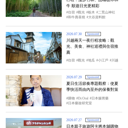
牛 順遊日光更精彩
住宿
觀光
栃木
二荒山神社
和牛壽喜燒
大谷資料館
2026.07.30
Sponsored
川越兩天一夜行程攻略：觀
光、美食、神社巡禮與住宿推
薦
住宿
觀光
地瓜
小江戶
川越
2026.07.29
Sponsored
夏日生活節奏專題觀察：使夏
季快活而由內至外的保養對策
購物
Dr.Oral
日本腸胃藥
日本藥妝研究室
2026.07.27
Sponsored
日本親子旅遊阿卡將本舖購物