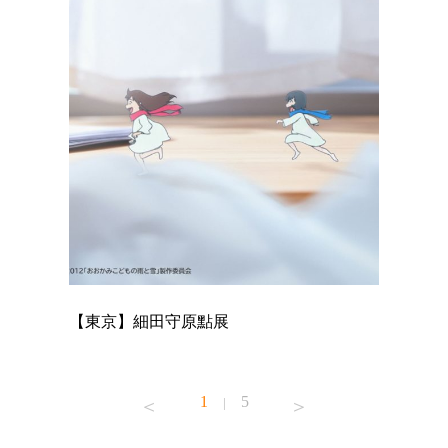
【東京】細田守原點展
【東京】
已！
1
5
|