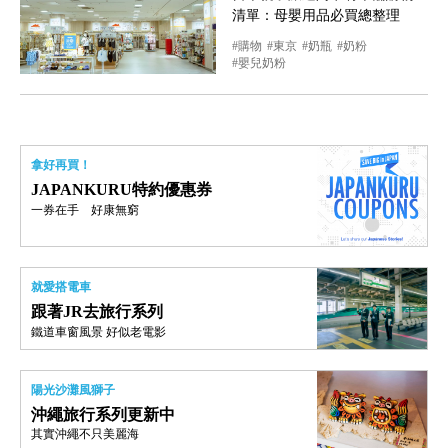
清單：母嬰用品必買總整理
購物
東京
奶瓶
奶粉
嬰兒奶粉
拿好再買！
JAPANKURU特約優惠券
一券在手 好康無窮
就愛搭電車
跟著JR去旅行系列
鐵道車窗風景 好似老電影
陽光沙灘風獅子
沖繩旅行系列更新中
其實沖繩不只美麗海