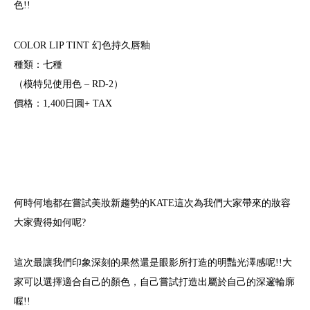
色!!
COLOR LIP TINT 幻色持久唇釉
種類：七種
（模特兒使用色 – RD-2）
價格：1,400日圓+ TAX
何時何地都在嘗試美妝新趨勢的KATE這次為我們大家帶來的妝容
大家覺得如何呢?
這次最讓我們印象深刻的果然還是眼影所打造的明豔光澤感呢!!大
家可以選擇適合自己的顏色，自己嘗試打造出屬於自己的深邃輪廓
喔!!