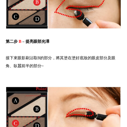
第二步
B
– 提亮眼部光澤
接下來眼影刷沾取B的部分，將其塗在塗好底妝的眼皮部分及眼
角、臥蠶前半的部分~