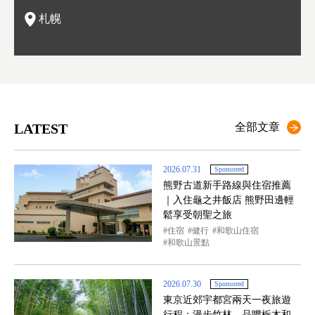
札幌
LATEST
全部文章
2026.07.31
Sponsored
熊野古道新手路線與住宿推薦
｜入住龜之井飯店 熊野田邊輕
鬆享受朝聖之旅
住宿
健行
和歌山住宿
和歌山景點
2026.07.30
Sponsored
東京近郊宇都宮兩天一夜旅遊
行程：漫步竹林、品嚐栃木和