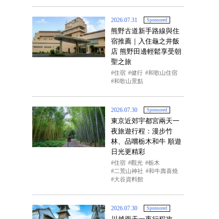
2026.07.31
Sponsored
熊野古道新手路線與住
宿推薦｜入住龜之井飯
店 熊野田邊輕鬆享受朝
聖之旅
住宿
健行
和歌山住宿
和歌山景點
2026.07.30
Sponsored
東京近郊宇都宮兩天一
夜旅遊行程：漫步竹
林、品嚐栃木和牛 順遊
日光更精彩
住宿
觀光
栃木
二荒山神社
和牛壽喜燒
大谷資料館
2026.07.30
Sponsored