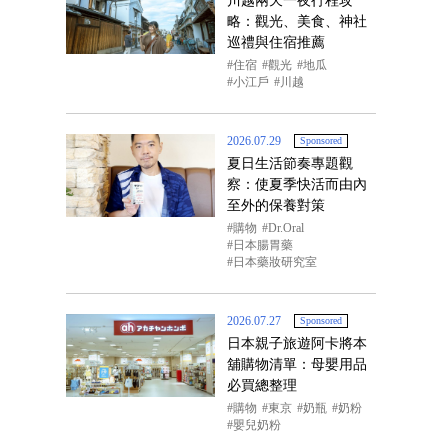
川越兩天一夜行程攻
略：觀光、美食、神社
巡禮與住宿推薦
住宿
觀光
地瓜
小江戶
川越
2026.07.29
Sponsored
夏日生活節奏專題觀
察：使夏季快活而由內
至外的保養對策
購物
Dr.Oral
日本腸胃藥
日本藥妝研究室
2026.07.27
Sponsored
日本親子旅遊阿卡將本
舖購物清單：母嬰用品
必買總整理
購物
東京
奶瓶
奶粉
嬰兒奶粉