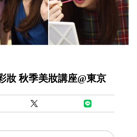
Ready to see TeamLab in Kyoto!? At
Biovortex Kyoto, the collective is taki
E彩妝 秋季美妝講座@東京
acclaimed immersive art and bringing i
Japan's ancient capital. We can't wait to
ourselves this autumn!
>> Find out more at Japankuru.com! (l
#japankuru #teamlab #teamlabbiovort
#kyototrip #japantravel #artnews
Photos courtesy of teamLab, Exhibitio
teamLab Biovortex Kyoto, 2025, Kyo
teamLab, courtesy Pace Gallery