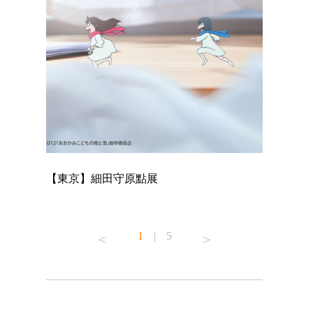
【東京】細田守原點展
【東京】「
已！
1
|
5