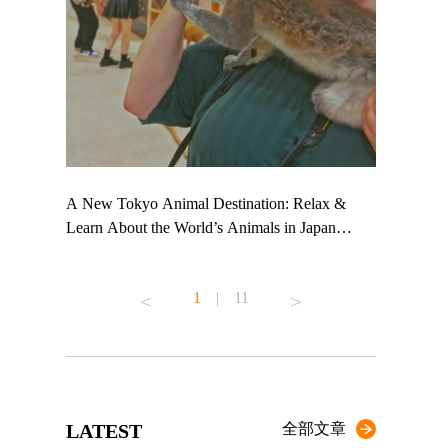
 TeamLab
A New Tokyo Animal Destination: Relax &
Shohei Oht
ng their
Learn About the World’s Animals in Japan
Other Japa
t to
#pr #japankuru #anitouch #anitouchtokyodome
From Kow
 see it for
#capybara #capybaracafe #animalcafe #tokyotrip
#pr #japan
1
|
11
#japantrip #카피바라 #애니터치 #아이와가볼
#kowa #sy
ink in bio)
만한곳 #도쿄여행 #가족여행 #東京旅遊 #東
#preworkou
ex #kyoto
京親子景點 #日本動物互動體驗 #水豚泡澡 #
#japan
東京巨蛋城 #เที่ยวญี่ปุ่น2025 #ที่เที่ยว
#오타니쇼
n view of
ครอบครัว #สวนสัตว์ในร่ม #TokyoDomeCity
本旅遊 #運
to ®
#anitouchtokyodome
ญี่ปุ่น #เ
LATEST
全部文章
#ผลิตภัณฑ์