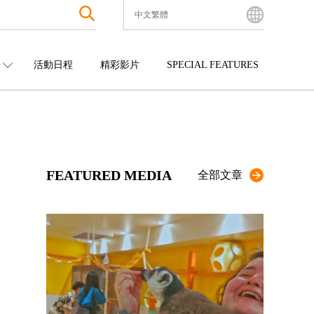
中文繁體
English
Bahasa Indonesia
O
活動日程
精彩影片
SPECIAL FEATURES
Français
한국어
中國
娛樂
九州
中文简体
四國
觀光
沖繩
中文繁體
ไทย
FEATURED MEDIA
Tiếng Việt
全部文章
日本語