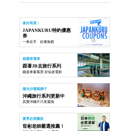
拿好再買！
JAPANKURU特約優惠
券
一券在手 好康無窮
就愛搭電車
跟著JR去旅行系列
鐵道車窗風景 好似老電影
陽光沙灘風獅子
沖繩旅行系列更新中
其實沖繩不只美麗海
夏季必買藥妝
世彬老師嚴選推薦！