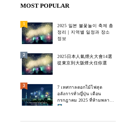
MOST POPULAR
2025 일본 불꽃놀이 축제 총
정리｜지역별 일정과 장소
정보
2025日本人氣煙火大會14選
從東京到大阪煙火任你選
7 เทศกาลดอกไม้ไฟสุด
อลังการทั่วญี่ปุ่น เดือน
กรกฎาคม 2025 ที่ห้ามพลาด!